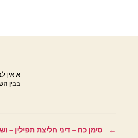
א
אין לב
בבין הש
←
סימן כח – דיני חליצת תפילין – וש