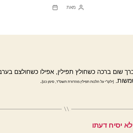
מאת
המחבר
תאריך
הפוסט
פוסט
רך שום ברכה כשחולץ תפילין, אפילו כשחולצם בער
משות.
.
[ילקו"י על הלכות תפילין מהדורת תשס"ד, סימן כט]
לא יסיח דעתו