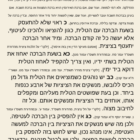
ההדלקה. ולא דמי למזוזה. ועוד שם, אם ברכת האירוסין הויא ברכת המצוות או ברכת השבח. ואם
בעינן בברכות השבח עובר לעשייתן. ועוד שם, שאין לעשות יחוד מיד אחר החופה, ובדין ברכה על
.
כ
ראוי שלא להתעסק
מצות צדקה. וצדקה בלילה, וברכת אירוסין בחרש]
בשעת הברכה עם הטלית, כגון להוציאו ולהכינו לעיטוף,
אלא יעשה כל זה קודם הברכה. ומיד אחר הברכה
יתעטף בציצית.
.
[ואמנם מעיקר הדין אין בזה איסור]
[ילקו"י על הלכות ציצית מהדורת
.
כא
בשעת הברכה יאחוז את
תשס"ד עמו' סח. ובמהדורת תשס"ו עמוד מט]
הטלית בשתי ידיו, ואין צריך להקפיד לאחוז הטלית
דוקא ביד ימין.
[ילקו"י ציצית מהדו' תשס"ד, עמ' סט. ובמהדו' תשס"ו עמ' מט. ושאר"י
.
כב
יש נוהגים כשמוציאים את הטלית גדול מן
ח"א עמ' קכו]
הכיס ללובשו, מנשקים את הציציות של ארבע כנפות
ביחד. וכן בעת שפושטים הטלית מעליהם ומקפלים
אותו, אוחזים בד' הציציות ומנשקים אותם. וכל זה
לחיבוב מצוה.
[ילקו"י על הל' ציצית, מהדורת תשס"ד, עמוד ע'. ובמהדורת תשס"ו עמוד
.
כג
אין להפסיק בין הברכה לעטיפה,
נ. שארית יוסף ח"א עמוד קכז]
ולכן מה שיש מנשקים את הציציות בין הברכה למעשה
העטיפה, אינו מנהג נכון, שיש לחוש בזה להפסק בין
הברכה לעשיית המצוה, ולכן יש לבטל מנהגם. ובדיעבד