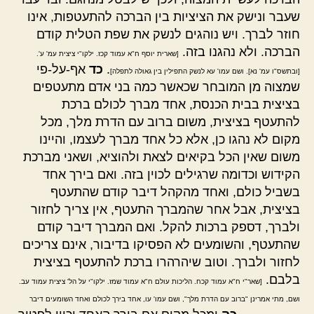
שעבר ונישק את הציציות בין הברכה להתעטפות, אינו
חוזר לברך. ויש נוהגים לנשק את שפת הטלית קודם
הברכה. ולא נהגנו בזה.
[שארית יוסף ח"א עמוד קכז. ילקו"י ציצית עמ' ע'.
.
כד
אף-על-פי
[ובתשס"ו עמ' נא]. ושם עמו' עא לנשק התפילין בין גאולה לתפלה]
שמצוה מן המובחר שכאשר כמה בני אדם מתעטפים
בציצית בבית הכנסת, אחד מברך לכולם ברכת
להתעטף בציצית, משום ברוב עם הדרת מלך, מכל
מקום לא נהגו כן, אלא כל אחד מברך לעצמו, והיינו
משום שאין הכל בקיאים לצאת ולהוציא, ושאני מברכת
הקידוש וכדומה שרגילים לכוין בזה. ואם בירך אחד
בשביל כולם, ואחד מהקהל דיבר קודם שהתעטף
בציצית, אבל אחר שהמברך התעטף, אין צריך לחזור
ולברך, דספק ברכות להקל. ואם המברך דיבר קודם
שהתעטף, והשומעים לא הפסיקו בדיבור, אינם צריכים
לחזור ולברך. וטוב שיהרהרו ברכת להתעטף בציצית
בלבם.
[שאר"י ח"א עמוד קכח. הליכות עולם ח"א עמוד שמז. ילקו"י על הל' ציצית עמוד עב.
ושם, מתי אמרינן "ברוב עם הדרת מלך", ושם עמו' עו, אחד בירך לכולם ואחד השומעים דיבר