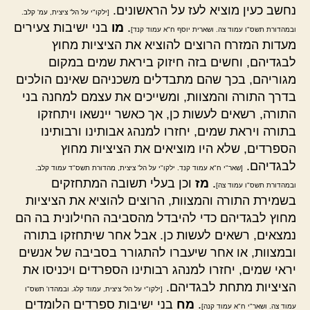
נחשב כעין מוציא לעז על הראשונים.
[ילקו"י על הל' ציצית, עמ' קלב.
.
מו
בני ישיבות צעירים
ובמהדורת תשס"ו עמוד צה. ושארית יוסף ח"א עמוד קנד]
מעדות המזרח הרוצים להוציא את הציציות מחוץ
לבגדיהם, וחשים בזה חיזוק ביראת שמים במקום
מגוריהם, בכך שהם מתבדלים משכניהם שאינם הולכים
בדרך התורה והמצוות, ומשייכים את עצמם למחנה בני
התורה, רשאים לעשות כן, אך כאשר יינשאו ויתחזקו
בתורה ויראת שמים, יחזרו למנהג אבותינו ורבותינו
הספרדים, שלא היו מוציאים את הציציות מחוץ
לבגדיהם.
[שאר"י ח"א עמוד קנד. ילקו"י על הל' ציצית, מהדורת תשס"ד עמוד קלב.
.
מז
וכן בעלי תשובה המתחזקים
ובמהדורת תשס"ו עמוד צה]
בשמירת התורה והמצוות, הרוצים להוציא את הציציות
מחוץ לבגדיהם כדי להיבדל מהסביבה החילונית בה הם
נמצאים, רשאים לעשות כן. אבל אחר שיתחזקו בתורה
ובמצוות, או אחר שיעברו להתגורר בסביבה של אנשים
יראי שמים, יחזרו למנהג רבותינו הספרדים ויכניסו את
הציציות מתחת לבגדיהם.
[ילקו"י על הל' ציצית, עמוד קלג. ובמהדו' תשס"ו
.
מח
בני ישיבות ספרדים הלומדים
עמוד צה. ושאר"י ח"א עמוד קנה]