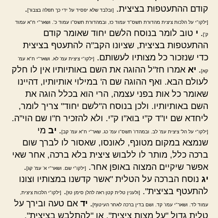
קודם ההתעטפות בציצית.
.
[ובלבד שלא יפסיד על ידי כך תפלה בצבור]
[ילקו"י על הלכות ציצית מהדורת תשס"ד עמוד כז, ובמהדורת תשס"ו עמוד כ'. ושאר"י ח"א עמוד
.
י
טוב לומר בנוסח הלשם יחוד שאומר קודם
ק']
ההתעטפות בציצית, שציונו הקב"ה להתעטף בציצית
כדי שנזכור כל מצותיו לעשותם.
[ילקו"י ציצית עמ' לא. ושאר"י ח"א עמ'
.
יא
אמרו חז"ל ההוגה את השם באותיותיו אין לו חלק
קא]
לעולם הבא. ואף ההוגה שם ה' במילוי אותיותיו, דהיינו
שאומר כל אות בפני עצמה, הרי הוא בכלל הוגה את
השם באותיותיו. ולכן בנוסח ה"לשם יחוד" צריך לומר,
ליחדא שם יו"ד ק"י בוא"ו ק"י. ולא להזכיר ח"ו שם הוי"ה.
.
יב
מי
[ילקו"י על הל' ציצית עמ' לב. ובמהדו' תשס"ו עמ' כג. שאר"י ח"א עמ' קב]
שנמצא במקום מטונף, לאונסו, שאסור לו לברך שום
ברכה כלל, מותר לו ללבוש ציצית בלא ברכה, אחר שאי
אפשר שיקיים המצוה באופן אחר.
.
[ילקו"י שם. ושאר"י א' עמ' קג]
יג
נוסח הברכה על הטלית "אשר קדשנו במצותיו וצונו
להתעטף בציצית".
.
[ולענין טלית קטן ראה להלן סימן טז]
[ילקו"י הלכות ציצית,
.
יד
אם טעה ובירך על
עמוד לד. ושאר"י עמו' קד. ושם בדין ברכה לאחר העיטוף]
טלית גדול "על מצות ציצית", או "להתלבש בציצית",