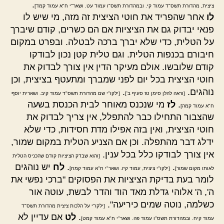
.
ציצית, מהדורת תשס"ד עמוד קי. ובמהדורת תשס"ו עמוד עט. ושאר"י ח"א עמוד קמד]
לו
אחר שהפריד את חוטי הציצית זה מזה, מי שיש לו
פנאי יבדוק גם את הציציות אם הם כשרים, קודם שיברך
על הטלית, כדי שלא יברך ברכה לבטלה. ובפרט במקום
חיבורם בכנפות הטלית. וגם טלית קטן נכון לבודקו
קודם שלובשו. אולם מעיקר הדין אין צורך לבדוק את
חוטי הציצית בכל יום לפני שמברך ומתעטף בציצית, וכן
נוהגים.
.
[וראה להלן סימן טז סעיף ב']
[ילקו"י שם מהדורת תשס"ד עמוד קיב. ושארית יוסף
.
לז
מי שנכנס מאוחר לבית הכנסת בשעה
ח"א עמוד קמה]
שהצבור התחילו כבר להתפלל, אין צריך לבדוק את
חוטי הציצית, ואין בזה אפילו מדת חסידות, כדי שלא
ידלג דבר מהתפלה. וכן אם הצניע הטלית במקום שמור,
אין צורך לבודקו כלל בכל ענין.
[והוא שבדק הציציות קודם שהכניס הטלית
.
.
לח
יש נוהגים
לאותו מקום שמור]
[ילקו"י ציצית, עמוד קיז. ושאר"י ח"א עמוד קמח]
לומר בעת בדיקת הציציות את הפסוקים "ברכי נפשי את
ה', ה' אלוהי גדלת מאד הוד והדר לבשת, עוטה אור
כשלמה, נוטה שמים כיריעה".
[ילקו"י על הלכות ציצית מהדורת תשס"ד
.
לט
אם עדיין לא
עמוד קיח. ובמהדורת תשס"ו עמוד פה. ושאר"י ח"א עמוד קמט]