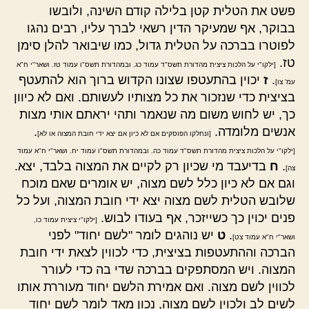
פשט את הטלית קטן בלילה קודם השינה, ולובשו
בבוקר, אף שמעיקר הדין רשאי לברך עליו, רבים נהגו
לפוטרו בברכה על הטלית גדול, כמו שיבואר להלן סימן
טז.
[ילקו"י על הלכות ציצית מהדורת תשס"ד עמוד כג. ובמהדורת תשס"ו עמוד טז. ושאר"י ח"א
.
ז
יכוין בהתעטפו שצונו הקדוש ברוך הוא להתעטף
עמ' צו]
בציצית כדי שנזכור את כל מצותיו לעשותם. ואם לא כיוון
כך, יש לחוש משום מה שנאמר ותהי יראתם אותי מצות
אנשים מלומדה.
.
[ונחלקו הפוסקים אם לא כיון אם יצא ידי חובת המצוה או לא]
[ילקו"י על הלכות ציצית מהדורת תשס"ד עמוד כה. ובמהדורת תשס"ו עמוד יח. ושאר"י ח"א עמוד
.
ח
בדיעבד מי שכיון רק לקיים את המצוה בלבד, יצא.
צה]
וגם אם לא כיון כלל לשם מצוה, יש אומרים שאם מוכח
שלובש הטלית לשם מצוה יצא ידי חובת המצוה, ועל כל
פנים יכוין כך כשייזכר, אף בעודו לבוש.
[ילקו"י ציצית עמוד כו,
.
ט
יש נוהגים לומר "לשם יחוד" לפני
ושאר"י ח"א עמוד צט]
הברכה וההתעטפות בציצית, כדי לכווין לצאת ידי חובת
המצוה. ויש המסתפקים בברכה שדי בה כדי לעורר
לכווין לשם מצוה. ואם אמירת הלשם יחוד מעוררת אותו
לשים לב ולכוין לשם מצוה, נכון מאד לומר לשם יחוד