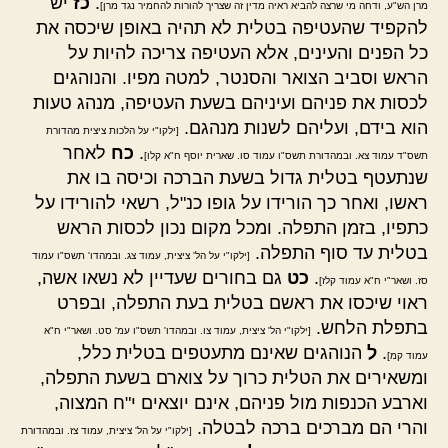
.
כז
יש
מרן הש"ע, ודחה מי שרצה להביא ראיה מדין זה שצריך להורות להחמיר נגד מרן]
להקפיד שהעטיפה בטלית לא תהיה באופן שיכסה את
כל הפנים והעינים, אלא העטיפה צריכה להיות על
הראש וסביב הצואר והסנטר, למטה מפיו. והנוהגים
לכסות את פניהם ועיניהם בשעת העטיפה, מנהג טעות
הוא בידם, ועליהם לשנות מנהגם.
[ילקו"י על הלכות ציצית מהדורת
.
כח
לאחר
תשס"ד עמוד צא. ובמהדורת תשס"ו עמוד סו. שארית יוסף ח"א קלו]
שנתעטף בטלית גדול בשעת הברכה וכיסה בו את
ראשו, ואחר כך הורידו על גופו כנ"ל, רשאי להורידו על
כתפיו, בזמן התפלה. ומכל מקום נכון לכסות הראש
בטלית עד סוף התפלה.
[ילקו"י על הל' ציצית, עמוד צג. ובמהדו' תשס"ו עמוד
.
כט
גם בחורים שעדיין לא נשאו אשה,
סז. ושאר"י ח"א עמוד קלז]
ראוי שיכסו את ראשם בטלית בעת התפלה, ובפרט
בתפלת הלחש.
[ילקו"י הל' ציצית, עמוד צו. ובמהדו' תשס"ו עמ' סט. ושאר"י ח"א
.
ל
הנוהגים שאינם מתעטפים בטלית כלל,
עמוד קמ]
ומשאירים את הטלית כרוך על צוארם בשעת התפלה,
וארבע הכנפות מול פניהם, אינם יוצאים י"ח המצוה,
והרי הם מברכים ברכה לבטלה.
[ילקו"י על הל' ציצית, עמוד צז. ובמהדורת