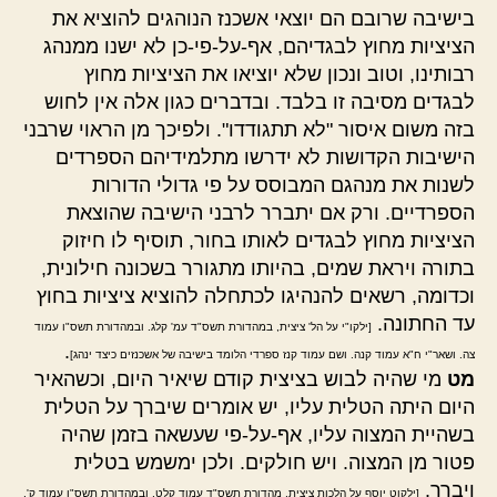
בישיבה שרובם הם יוצאי אשכנז הנוהגים להוציא את
הציציות מחוץ לבגדיהם, אף-על-פי-כן לא ישנו ממנהג
רבותינו, וטוב ונכון שלא יוציאו את הציציות מחוץ
לבגדים מסיבה זו בלבד. ובדברים כגון אלה אין לחוש
בזה משום איסור "לא תתגודדו". ולפיכך מן הראוי שרבני
הישיבות הקדושות לא ידרשו מתלמידיהם הספרדים
לשנות את מנהגם המבוסס על פי גדולי הדורות
הספרדיים. ורק אם יתברר לרבני הישיבה שהוצאת
הציציות מחוץ לבגדים לאותו בחור, תוסיף לו חיזוק
בתורה ויראת שמים, בהיותו מתגורר בשכונה חילונית,
וכדומה, רשאים להנהיגו לכתחלה להוציא ציציות בחוץ
עד החתונה.
[ילקו"י על הל' ציצית, במהדורת תשס"ד עמ' קלג. ובמהדורת תשס"ו עמוד
.
צה. ושאר"י ח"א עמוד קנה. ושם עמוד קנז ספרדי הלומד בישיבה של אשכנזים כיצד ינהג]
מט
מי שהיה לבוש בציצית קודם שיאיר היום, וכשהאיר
היום היתה הטלית עליו, יש אומרים שיברך על הטלית
בשהיית המצוה עליו, אף-על-פי שעשאה בזמן שהיה
פטור מן המצוה. ויש חולקים. ולכן ימשמש בטלית
ויברך.
[ילקוט יוסף על הלכות ציצית, מהדורת תשס"ד עמוד קלט. ובמהדורת תשס"ו עמוד ק'.