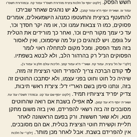
חשש הפסק.
[ילקוט יוסף על הלכות ציצית מהדורת תשס"ד עמוד קח. ובמהדורת תשס"ו
.
לג
יש נוהגים שאחר שבירכו
עמוד עז. ושארית יוסף ח"א עמוד קמב]
להתעטף בציצית והתעטפו כמנהג הישמעאלים, אומרים
פסוקים, כמו ה' צבאות עמנו וכו', או מה יקר חסדך וכו',
עד כי עמך מקור חיים וכו', ואחר כך מורידים את הטלית
על גופם. ויש לנוהגים כן על מה שיסמוכו, ואין לאסור
בזה מצד הפסק. ומכל מקום לכתחלה ראוי לומר
הפסוקים הנ"ל רק בהרהור הלב, ולא לבטא בשפתיו.
.
[ילקו"י על הל' ציצית, עמוד קח. ושאר"י ח"א עמוד קמב. הליכות עולם חלק א' עמוד ג']
לד
קודם הברכה צריך להפריד חוטי הציצית זה מזה,
שיהיה כל חוט וחוט בפני עצמו, ולא יסתבכו החוטים זה
בזה, ונתנו סימן בשם האר"י ז"ל: ציצ"ת ראשי תיבות,
צדיק יפריד ציציותיו תמיד.
[ילקוט יוסף שם עמ' קט. ובמהדו' תשס"ו עמ' עח.
.
לה
אפילו בשבת אם רואה שהחוטים
ושארית יוסף ח"א עמ' קמג]
מסובכים זה בזה רשאי להפרידם, ואין בזה משום מתקן
מנא, ולא שאר חששות. ורק בפעם הראשונה לאחר
תליית וקשירת חוטי הציצית בטלית, אם הם מסובכים,
אין להפרידם בשבת. אבל לאחר מכן מותר.
[ילקו"י על הלכות