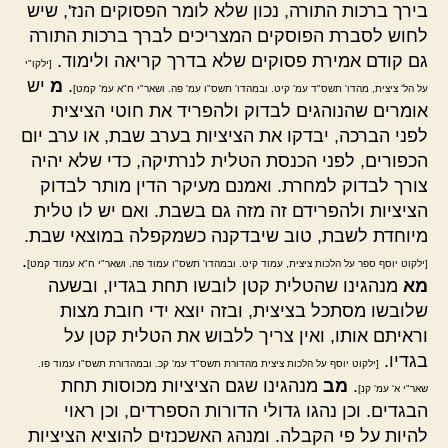
בירך ברכות התורה, נכון שלא לומר הפסוקים הנז', שיש
לחוש לסברת הפוסקים המצריכים לברך ברכות התורה
גם קודם אמירת פסוקים שלא בדרך קריאה ולימוד.
[ילקו"י
.
מ
יש
על הל' ציצית, מהדו' תשס"ד עמ' קיט. ובמהדו' תשס"ו עמ' פה. ושאר"י ח"א עמ' קמט]
אומרים שהנוהגים לבדוק ולהפריד את חוטי הציצית
לפני הברכה, יבדקו את הציציות בערב שבת, או ערב יום
הכפורים, לפני הכנסת הטלית לנרתיקה, כדי שלא יהיה
צורך לבדוק למחרת. ואמנם מעיקר הדין מותר לבדוק
הציציות ולהפרידם זה מזה גם בשבת. ואם יש לו טלית
מיוחדת לשבת, טוב שיבדקנה כשמקפלה במוצאי שבת.
.
[ילקוט יוסף ספר על הלכות ציצית, עמוד קיט. ובמהדו' תשס"ו עמוד פה. ושאר"י ח"א עמוד קמט]
מא
מנהגינו שהטלית קטן לובשו תחת בגדיו, ובשעה
שלובשו מסתכל בציצית, ובזה יוצא ידי חובת מצות
וראיתם אותו, ואין צריך ללבוש את הטלית קטן על
בגדיו.
[ילקוט יוסף על הלכות ציצית מהדורת תשס"ד עמ' קכ. ובמהדורת תשס"ו עמוד פו.
.
מב
מנהגינו שגם הציציות מכוסות תחת
שאר"י א' עמ' קנ]
הבגדים. וכן נהגו גדולי הדורות הספרדים, וכן ראוי
להיות על פי הקבלה. ומנהג האשכנזים להוציא הציציות