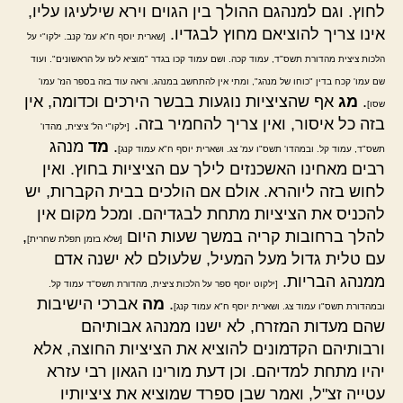
לחוץ. וגם למנהגם ההולך בין הגוים וירא שילעיגו עליו,
אינו צריך להוציאם מחוץ לבגדיו.
[שארית יוסף ח"א עמ' קנב. ילקו"י על
הלכות ציצית מהדורת תשס"ד, עמוד קכה. ושם עמוד קכו בגדר "מוציא לעז על הראשונים". ועוד
שם עמו' קכח בדין "כוחו של מנהג", ומתי אין להתחשב במנהג. וראה עוד בזה בספר הנז' עמו'
.
מג
אף שהציציות נוגעות בבשר הירכים וכדומה, אין
שסו]
בזה כל איסור, ואין צריך להחמיר בזה.
[ילקו"י הל' ציצית, מהדו'
.
מד
מנהג
תשס"ד, עמוד קל. ובמהדו' תשס"ו עמ' צג. ושארית יוסף ח"א עמוד קנג]
רבים מאחינו האשכנזים לילך עם הציציות בחוץ. ואין
לחוש בזה ליוהרא. אולם אם הולכים בבית הקברות, יש
להכניס את הציציות מתחת לבגדיהם. ומכל מקום אין
להלך ברחובות קריה במשך שעות היום
,
[שלא בזמן תפלת שחרית]
עם טלית גדול מעל המעיל, שלעולם לא ישנה אדם
ממנהג הבריות.
[ילקוט יוסף ספר על הלכות ציצית, מהדורת תשס"ד עמוד קל.
.
מה
אברכי הישיבות
ובמהדורת תשס"ו עמוד צג. ושארית יוסף ח"א עמוד קנג]
שהם מעדות המזרח, לא ישנו ממנהג אבותיהם
ורבותיהם הקדמונים להוציא את הציציות החוצה, אלא
יהיו מתחת למדיהם. וכן דעת מורינו הגאון רבי עזרא
עטייה זצ"ל, ואמר שבן ספרד שמוציא את ציציותיו