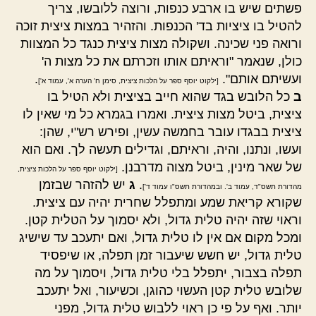
פשתים שיש בו ארבע כנפות, ורוצה ללובשו, צריך
להטיל בו ציציות בד' הכנפות. והזהיר במצות ציצית זוכה
ורואה פני שכינה. ושקולה מצות ציצית כנגד כל המצוות
כולן, שנאמר "וראיתם אותו וזכרתם את כל מצות ה'
ועשיתם אותם".
.
[ילקוט יוסף ספר על הלכות ציצית, סימן ח' הערה א', עמוד א']
ב
כל הלובש בגד שהוא חייב בציצית ולא הטיל בו
ציצית, ביטל מצות ציצית. ואמרו בגמרא כל מי שאין לו
ציצית בבגדו עובר בחמשה עשין, ופירש רש"י, שהן:
ועשו, ונתנו, והיה, וראיתם, וגדילים תעשה לך. ואם הוא
של שאר מינין, ביטל מצוה מדרבנן.
[ילקוט יוסף ספר על הלכות ציצית,
.
ג
יש להזהר שבזמן
מהדורת תשס"ד, עמוד ב'. ובמהדורת תשס"ו עמוד ד']
שקורא קריאת שמע ומתפלל שחרית יהיה עם ציצית.
וראוי שזה יהיה טלית גדול, ולא יסמוך על הטלית קטן.
ומכל מקום אם אין לו טלית גדול, ואם יתעכב עד שישיג
טלית גדול, יש חשש שיעבור זמן תפלה, או שיפסיד
תפלה בצבור, יתפלל בלי טלית גדול, ויסמוך על מה
שלובש טלית קטן העשוי כהוגן, וכשיעור, ואל יתעכב
יותר. ואף על פי כן ראוי ללבוש טלית גדול, מפני