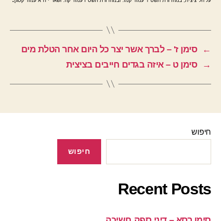
על הל' ציצית, במהדורת תשס"ד עמוד קמו. ובמהדורת תשס"ו עמוד קה. ושאר"י ח"א עמוד קסג]
←
סימן ז' – לברך אשר יצר כל היום אחר הטלת מים
→
סימן ט – איזה בגדים חייבים בציצית
חיפוש
חיפוש
Recent Posts
סימן רסא – דיני ספק חשיכה