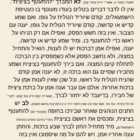
.
לא
המברך "להתעטף בציצית",
תשס"ו עמוד ע. ושאר"י ח"א עמוד קמ]
אין לו לדבר דברים בטלים בעודו מעוטף בו כעטיפת
הישמעאלים, קודם שיוריד הטלית על גופו. ואם שמע
קדיש או קדושה, קודם שיוריד הטלית על גופו, יענה עם
הצבור, ואין בזה חשש הפסק. ואפילו אם רק הניחו על
ראשו כדי להתעטף בו, ומיד שמע קדיש או קדושה,
יענה, ואפילו אמן דברכות יש לו לענות, הואיל והתחיל
במצוה, ולא נחשב הפסק אלא כשמפסיק בין הברכה
לתחלת קיום המצוה. ואם בירך להתעטף בציצית ושמע
מחבירו שסיים גם הוא ברכה זו, לא יענה אמן קודם
שהניח הטלית על ראשו, וכל שכן שאין לענות אמן על
ברכות אחרות. אולם אם עבר וענה אמן על ברכת ציצית
של חבירו, בדיעבד לא יחזור לברך.
[שארית יוסף ח"א עמ' קמא, ילקו"י
.
לב
יש
על הל' ציצית, עמ' צח. ושם עמו' צט שאין לומר וידוי בין התקיעות בראש השנה]
חתנים הנוהגים שאחר שבירכו בחופה
להתעטף
[מבעוד יום]
בציצית, ומכסים את ראשם בציצית
[ועדיין אינם עושים כעטיפת
, מיד מתחיל החזן לברך שבע ברכות, והחתן
הישמעאלים]
עונה אחריו אמן. ויש להם על מה שיסמוכו ואין בזה