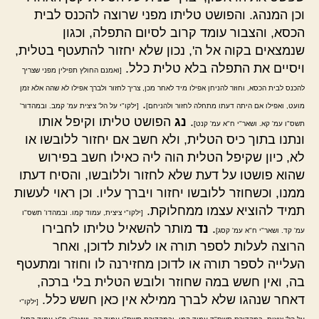
וכן המנהג. והפושט טליתו מפני שרוצה להכנס לבית
הכסא, והצבור עומד קרוב לסיום התפלה, וכגון
שנמצאים בקוה אל ה', נכון שלא יחזור להתעטף בטלית,
ויסיים את התפלה בלא טלית כלל.
[ואמנם החולץ תפילין מפני שצריך
להכנס לבית הכסא, וחוזר להניחן אפילו מיד לאחר מכן, צריך לחזור ולברך אפילו לא שהה אלא זמן
.
מועט, ואפילו אם היתה דעתו מתחלה לחזור ולהניחם]
[ילקו"י על הל' ציצית עמ' קמב. ובמהדור'
.
נג
הפושט טליתו וקיפל אותו
תשס"ו עמ' קא. ושאר"י ח"א עמ' קנט]
ונתנו בתוך כיס הטלית, ולא חשב אם יחזור ללובשו או
לא, כיון שקיפל הטלית הוה ליה כאילו חשב בפירוש
שהוא פושטו על דעת שלא לחזור וללובשו, והסיח דעתו
ממנו, וכשחוזר ללובשו יחזור ויברך עליו. וכן ראוי לעשות
תמיד להוציא עצמו ממחלוקת.
[ילקו"י ציצית, עמוד קמו. ובמהדו' תשס"ו
.
נד
מותר להשאיל טליתו לחבירו
עמ' קד. ושאר"י ח"א עמ' קסג]
הרוצה לעלות לספר תורה או לעלות לדוכן, ואחר
העלייה לספר תורה או לדוכן מחזירנה לו וחוזר ומתעטף
בה, ואין חשש במה שחוזר ולובש הטלית בלי ברכה,
דאחר שנהגו שלא לברך ממילא אין כאן חשש כלל.
[ילקו"י
.