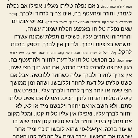
.
נ
אם נפלה טליתו מעליו, אפילו אם נפלה
ושאר"י ח"א עמוד קנח]
לגמרי, וחוזר ומתעטף בה, אינו צריך לחזור ולברך.
[ילקו"י
.
נא
יש אומרים
על הל' ציצית, עמוד קמ. ובמהדו' תשס"ו עמוד ק'. ושאר"י ח"א שם]
שאם נפלה טליתו באמצע תפלת שמונה עשרה,
והחזירוהו אחרים עליו, כשיסיים תפלת שמונה עשרה
ימשמש בציציות ויברך. ולדידן אין לברך, דספק ברכות
להקל.
[ילקו"י על הל' ציצית, מהדו' תשס"ד עמ' קמא. ובמהדו' תשס"ו עמ' קא. ושאר"י ח"א
.
נב
הפושט טליתו על דעת לחזור ולהתעטף בה,
עמוד קנט]
כגון שרוצה להכנס לבית הכסא, אם הוא תוך חצי שעה,
אין צריך לחזור ולברך עליה כשחוזר ללובשה. אבל אם
פשט טליתו על דעת לחזור וללובשו, ושהה זמן ממושך
חצי שעה או יותר צריך לחזור ולברך עליו. ובפרט אם
קיפל הטלית והניחו לתוך הכיס. ואפילו אם פשט טליתו
סתם, ולא חשב אז אם יחזור וילבשנו מיד או לא, לא
יחזור לברך עליו, ואפילו אין עליו טלית קטן. ומכל מקום
אם מחליף בגדיו וחוזר ולובש טלית קטן אחר שיש בו
שיעור ברכה, אף-על-פי שהוא לובשו תיכף ומיד אחר
שפשט את הראשון, יברך שנית על הטלית קטן האחר.