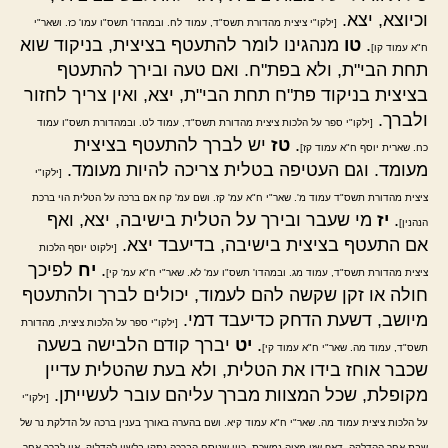
וכיוצא, יצא.
[ילקו"י ציצית מהדורת תשס"ד, עמוד לח. ובמהדו' תשס"ו עמו' כז. ושאר"י
.
טו
מנהגינו לומר להתעטף בציצית, בניקוד שוא
ח"א עמוד קו]
תחת הבי"ת, ולא בפת"ח. ואם טעה ובירך להתעטף
בציצית בניקוד פת"ח תחת הבי"ת, יצא, ואין צריך לחזור
ולברך.
[ילקו"י ספר על הלכות ציצית מהדורת תשס"ד, עמוד לט. ובמהדורת תשס"ו עמוד
.
טז
יש לברך להתעטף בציצית
כח. שארית יוסף ח"א עמוד קז]
מעומד. וגם העטיפה בטלית צריכה להיות מעומד.
[ילקו"י
ציצית מהדורת תשס"ד עמוד מ'. שאר"י ח"א עמ' קז. ושם עמ' קח אם ברכה על הטלית הוי ברכת
.
יז
מי שעבר ובירך על הטלית בישיבה, יצא, ואף
הנהנין]
אם התעטף בציצית בישיבה, בדיעבד יצא.
[ילקוט יוסף הלכות
.
יח
לפיכך
ציצית מהדורת תשס"ד, עמוד מג. ובמהדו' תשס"ו עמ' לא. שאר"י ח"א עמ' קי]
חולה או זקן שקשה להם לעמוד, יכולים לברך ולהתעטף
מיושב, דשעת הדחק כדיעבד דמי.
[ילקו"י ספר על הלכות ציצית, מהדורת
.
יט
יברך קודם הלבישה בשעה
תשס"ד, עמוד מה. שאר"י ח"א עמוד קי]
שכבר אוחז בידו את הטלית, ולא בעת שהטלית עדיין
מקופלת, שכל המצוות מברך עליהם עובר לעשייתן.
[ילקו"י
על הלכות ציצית עמוד מה. שאר"י ח"א עמוד קיא. ושם בהערה באורך בענין ברכה על הדלקת נר של
שבת אחר ההדלקה, דאף שזו מצוה נמשכת, כיון שנוסח הברכה נתקן בלשון להדליק, אין לברך אחר