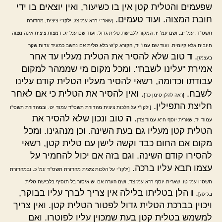
שפעמים והטלית קטן אין בו כשיעור, ואין יוצאים בו ידי
חובת המצוה. ועוד טעמים.
[שאר"י ח"א עמ' צג. ילקו"י ציצית, מהדורת
תשס"ד, עמ' יב. ושם עמ' יז, המקור ללבישת טלית גדול. ועוד שם עמ' יג, דמצות ציצית אינה מצוה
חיובית אלא קיומית. ועוד שם עמו' יד, הקורא ק"ש בלא טלית אם נחשב כמעיד עדות שקר
.
ד
טוב שלא להסיר את הטלית מעליו עד אחר
בעצמו]
אמירת "עלינו לשבח". ומכל מקום מי שממהר למקום
עבודתו וכדומה, רשאי להסיר מעליו הטלית קודם עלינו
לשבח.
. ואין להסיר את הטלית כי אם לאחר
[ראה להלן סימן כד]
חליצת התפילין.
[ילקו"י על הלכות ציצית מהדורת תשס"ד עמוד יט. ובמהדורת תשס"ו
.
ה
טוב ונכון שלא להסיר את
עמוד יד. שארית יוסף ח"א עמוד צד]
הטלית קטן מעליו גם בעת השינה. וכן מנהגינו. ומכל
מקום אם החום כבד וקשה לישן עם טלית קטן, רשאי
להסירו קודם השינה. וגם בזה אם יכול להחמיר על
עצמו תבא עליו ברכה.
[ילקו"י על הלכות ציצית מהדורת תשס"ד עמ' כ. ובמהדורת
תשס"ו עמ' טו. שארית יוסף ח"א עמ' צד. ושם הערה אם יש איסור בל תוסיף בלבישת טלית
.
ו
הלן בטליתו בלילה אין צריך לברך עליו בבוקר,
בלילה]
ויכוין בברכת הטלית גדול לפטור הטלית קטן. ואין צריך
למשמש בטלית קטן בעת שמכוין עליו לפוטרו. ואם