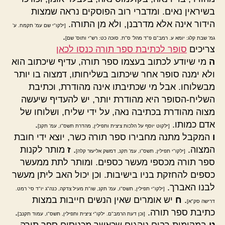
בשיראין נאים. ומדברי רוב הפוסקים נראה שמצות
הידור אינה אלא מדרבנן, ולא מן התורה.
[ילקו"י שם עמ' תקמח. ע'
.
גמ' שבת קלג: יומא ע. רמב"ם פ"ד מהל' ס"ת. סוכה כט: רש"י ותוס' שם]
צריכים
סופר לכתיבת ספר תורה כנסו לכאן
ה
מי שיודע לכתוב בעצמו ספר תורה, עדיף שיכתוב הוא
ולא ימנה סופר אחר שיכתוב בשליחותו, דמצוה בו יותר
מבשלוחו. אבל מי שכתיבתו אינה מהודרת, וכתיבת
השליח-הסופר היא מהודרת יותר, יש להעדיף שיעשה
מצוה מהודרת בכתיבה נאה, על ידי שליח, ושלוחו של
אדם כמותו.
.
[ילקוט יוסף על הלכות ציצית ותפילין, מהדרת תשס"ו, עמ' תקנ]
ו
המקבל מתנה מחבירו ספר תורה כשר, יוצא ידי חובת
המצוה.
.
ז
מותר לקנות
[ילקו"י תפילין, תשס"ו, עמ' תקנ, דמשק אליעזר קלה]
ספר תורה מכספי מעשר כספים. ומותר לתת ממעשר
כספים להחזקת בניו בישיבות. וכן יכול האב ליתן מעשר
לבנו האברך.
[ילקו"י תפילין, תשס"ו, עמ' תקנ, שו"ת מעיל צדקה, כנה"ג יו"ד סי' רמט.
.
ח
יש אומרים שאין הנשים חייבות במצות
דרישה סק"א]
כתיבת ספר תורה.
.
[וכן דעת הרמב"ם. ילקו"י ציצית ותפילין, תשס"ו, עמוד תקנב]
ט
במקומות רבים נוהגים שכאשר מכניסים ספר תורה