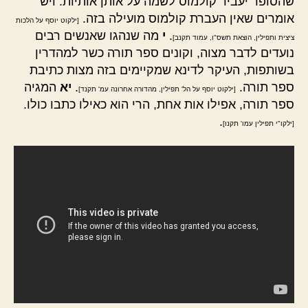
שהסופר יעביר קולמוס לשמה על אותן אותיות. ויש
אומרים שאין העברת קולמוס מועילה בזה.
[ילקוט יוסף על הלכות
.
י
מה שנהגו שאנשים רבים
ציצית ותפילין, הוצאת תשס"ו, עמוד תקנב]
נועדים לדבר מצוה, וקונים ספר תורה כשר למהדרין
בשותפות, העיקר לדינא שמקיימים בזה מצות כתיבת
ספר תורה.
.
יא
המגיה
[ילקוט יוסף על הל' תפילין, מהדורה אחרונה עמ' תקנד]
ספר תורה, אפילו אות אחת, הרי הוא כאילו כתבו כולו.
.
[ילקו"י תפילין עמו' תקנו]