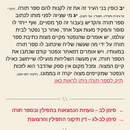
יב
כופין בני העיר זה את זה לקנות להם ספר תורה.
[ילקו"י
.
יג
מי שציוה לפני מותו לכתוב
על ציצית ותפילין, תשס"ו, עמ' תקנו]
ספר תורה והקדיש בעבור זה סך מסויים, ואף ייחד לו
סופר והפקיד מעות אצל אחד, ואחר כך נפטר לבית
עולמו, יש אומרים שהנפטר מקיים מצות כתיבת ספר
תורה על ידי מה שעשה שליח שיכתוב לו ספר תורה
במעותיו. ויש אומרים דמאחר ונפטר קודם שכתבו את
הספר תורה, אין מעשה השליחות מועילה שייחשב כאילו
קיים המצוה. ומכל מקום אין ספק שהדבר הוא לזכות
הנפטר שמקיימים מצוה יקרה זו בממונו.
.
[ילקוט יוסף שם]
תיק לספר תורה ניתן לראות כאן
←
סימן לב – טעויות הנמצאות בתפילין ובספר תורה
→
סימן לב-לג – דין תיקוני התפילין והרצועות