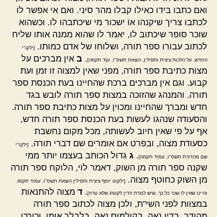
ואם כתבו בידו כאילו קבלו מהר סיני. ואם אי אפשר לו
לכתבו צריך שיקנהו או ישכור מי שיכתבהו לו. וכשהוא
שוכר סופר שיכתוב לו, יאמר לו שהוא ממנה אותו שליח
לכתוב עבורו ספר תורה, ושלוחו של אדם כמותו.
[ילקו"י
.
ב
אין מברכים על
החדש, על הלכות ציצית ותפילין, הוצאת תשס"ו, עמ' תקמה]
מצות כתיבת ספר תורה, מפני שאין למצוה זו זמן ועת
קבוע. וגם אין מברכים ברכת שהחיינו בעת הכנסת ספר
תורה. והמנהג שהזוכה במצות ספר תורה לובש בגד
חדש ומברך שהחיינו ומכוין על מצות כתיבת ספר תורה.
והסעודה שנהגו לעשות בעת הכנסת ספר תורה חדש,
אף על פי שאין חיוב לעשותה, מכל מקום נחשבת
כסעודת מצוה, ובפרט אם אומרים שם דברי תורה.
[ילקו"י
.
ג
גדול הכותב בעצמו יותר ממי
שם מהדורת תשס"ו, עמוד תקמה]
שקנה ספר תורה מן השוק, דאמר לוי, הלוקח ספר תורה
מן השוק כחוטף מצוה.
[ילקוט יוסף ציצית ותפילין הוצאת תשס"ו, עמוד תקמז.
.
ד
מצוה להתנאות
והיינו שאין לו שכר כל כך, שיש למדת הדין לקטרג שלא טרח]
במצוות לפני השי"ת, ולכן מצוה לכתוב ספר תורה
מהודר, בדיו נאה, בקולמוס נאה, בלבלר אומן, וכורכו