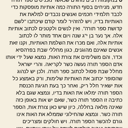
חדש, מניחים בסוף התורה כמה אותיות מופסקות כדי
לכבד תלמידי חכמים ואנשים נכבדים למלאת את
האותיות בדיו, ויש להזהיר לומר קודם שיכתבו "לשם
קדושת ספר תורה". ואין לנשים ולקטנים לכתוב אותיות
אלה. אך נער בן י"ג שנה ויום אחד מותר לו לכתוב
אותיות אלה, ואם מכרו את השלמת האותיות, וקנו זאת
אנשים שאינם מהוגנים, כגון מחללי שבת בפרהסיא
וכדו', והם משלימים את צורת האות, נמצא שעל ידי אותו
אדם הספר תורה נעשה כשר לקריאה. והרי ישראל
מחלל שבת פסול לכתוב ספר תורה. ולכן יש לנהוג
שהסופר יכתוב את האותיות שלימות, ורק באמצע כל
אות ישאיר חלל ריק, ואחר כך בעת חגיגת הכנסת
הספר תורה ימלאו את האות בדיו, ונמצא שגם בלא
כתיבה זו הספר תורה כשר, שאם יש אות באופן כזה
שאינה מלאה בחללה, כיון שיש כאן צורת אות, הספר
תורה כשר. ונמצא שהחילוני שממלא את האות אינו
גורם להכשר הספר תורה. ויש חולקים ומצריכים