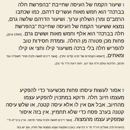
ו
שיעור הקמח של העיסה שחייבת "בהפרשת חלה
בברכה" הוא חמש מאות ועשרים דרהם, כמו שכתבו
הרמב"ם ומרן השלחן ערוך. ושיעור הדרהם שלשה גרם,
נמצא ששיעור הקמח של העיסה שחייבת "בהפרשת
חלה בברכה" הוא אלף וחמש מאות וששים גרם.
,
[1560 גרם]
פחות מכן פטורה מן החלה. וממדת חסידות טוב
להפריש חלה בלי ברכה משיעור קילו וחצי או קילו
ומאתים,
.
[דשמא הקמחים של ימינו קלים יותר]
[אוצר דינים לאשה ולבת מהד' תשס"ה עמ'
.
תרמב. הליכות עולם ח"ה עמ' רנג, יחוה דעת ח"ד סי' נה]
ז
אסור לעשות עיסתו פחות מכשיעור כדי להפקיע
מעצמו חיוב חלה. ודוקא במתכוין להפקיע עצמו
מהחיוב, אבל אם אין לו אלא עיסה קטנה, או שלש עיסה
קטנה בערב פסח כדי שלא תחמיץ, אין בזה איסור
שמפקיע עצמו מהמצוה.
[אוצר דינים לאשה ולבת עמוד תרמה. ועיין ביבי"א ח"י
בהערות לרב פעלים חיו"ד סי' ה דף שיג: בענין הפקעת עצמו ממצוה של תורה, אם יש בזה