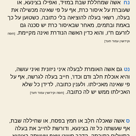
נח
אשה שמחללת שבת במזיד, ואפילו בצינעא, או
שעוברת על איסור כרת, אף על פי שאינה מכשילה את
בעלה, רשאי בעלה להוציאה בלי כתובה, כשטוען על כך
באמת ובתמים, מאחר שבאיסור כרת יש סכנה גם
לזרעם ח"ו, והוא כדין האשה הנודרת ואינה מקיימת.
[חופה
וקידושין עמוד תעד]
נט
גם אשה האומרת לבעלה איני ניזונית ואיני עושה,
והיא אוכלת חלב ודם וכדו', חייב בעלה לגרשה, אף על
פי שאינה מאכילתו. ולענין כתובה, לדידן כל שלא
האכילתו ממש יש לה כתובה.
[חופה וקידושין עמוד תעד]
ס
אשה שאכלה חלֵב או חמץ בפסח, או שחיללה שבת,
אף שעשתה כל זה בצינעא, ודורשת לחייב את בעלה
בתשלום כתובתה, הדבר פשוט שאף שעשתה בצינעא