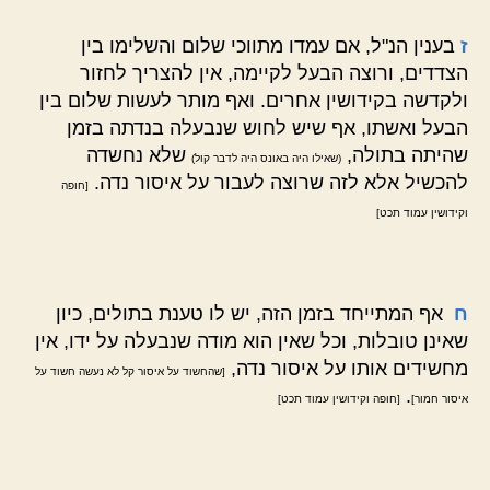
ז
בענין הנ"ל, אם עמדו מתווכי שלום והשלימו בין
הצדדים, ורוצה הבעל לקיימה, אין להצריך לחזור
ולקדשה בקידושין אחרים. ואף מותר לעשות שלום בין
הבעל ואשתו, אף שיש לחוש שנבעלה בנדתה בזמן
שהיתה בתולה,
שלא נחשדה
(שאילו היה באונס היה לדבר קול)
להכשיל אלא לזה שרוצה לעבור על איסור נדה.
[חופה
וקידושין עמוד תכט]
ח
אף המתייחד בזמן הזה, יש לו טענת בתולים, כיון
שאינן טובלות, וכל שאין הוא מודה שנבעלה על ידו, אין
מחשידים אותו על איסור נדה,
[שהחשוד על איסור קל לא נעשה חשוד על
.
איסור חמור]
[חופה וקידושין עמוד תכט]