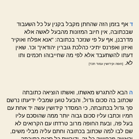
ד
אף בזמן הזה שהחתן מקבל בקנין על כל השעבוד
שבכתובה, אין חיוב המזונות מהבעל לאשה אלא
מדרבנן, אף על פי שנזכר בכתובה: "אנא אפלח ואוקיר
ואיזון ואפרנס יתיכי כהלכת גוברין יהודאין" וכו'. שאין
דעתו להשתעבד אלא לפי מה שחייבוהו חכמים ותו
לא.
[חופה וקידושין עמוד תכד]
ה
הבא להתגרש מאשתו, ואשתו הוציאה כתובתה
שכתוב בה סכום גדול, והבעל טוען שמבלי ידיעתו נרשם
סך גדול בכתובתה, כי המסדר קידושין עשה יד אחת עם
חמיו וכתבו עליו סכום גבוה יותר ממה שהוסכם עליו
בעל פה, ובעת החופה מרוב טרדתו עם הקרואים לא
שם לבו למה שכתוב בכתובה וחתם עליה מבלי משים,
והאשה מכחישה כל זה, ודורשת כל סכום כתובתה,