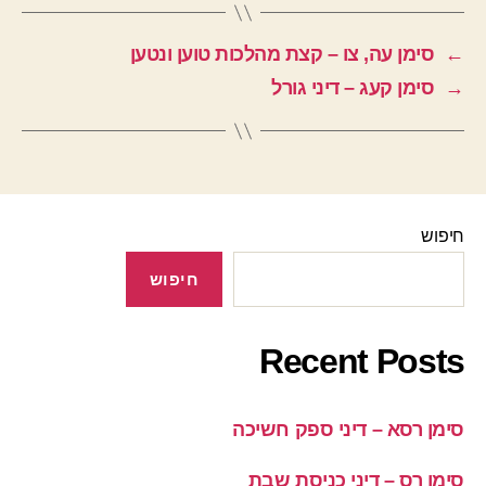
←
סימן עה, צו – קצת מהלכות טוען ונטען
→
סימן קעג – דיני גורל
חיפוש
חיפוש
Recent Posts
סימן רסא – דיני ספק חשיכה
סימן רס – דיני כניסת שבת