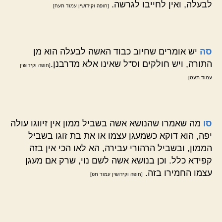
לבעלה, ואין לחייבו לגרשה.
[חופה וקידושין עמוד תעח]
סה
יש אומרים שחיוב כבוד האשה לבעלה הוא מן
התורה, ויש חולקים וס"ל שאינו אלא מדרבנן.
[חופה וקידושין
עמוד תעט]
סו
מה שאמרו שהנושא אשה בשביל ממון אין זיווגו עולה
יפה, הוא דוקא כשמעגן עצמו או את בת זוגו בשביל
הממון, ובשביל הרהורי עבירה, הא לאו הכי אין בזה
קפידא כלל. וכן בנושא אשה לשם נוי, שרק אם מעגן
עצמו החמירו בזה.
[חופה וקידושין עמוד תפ]