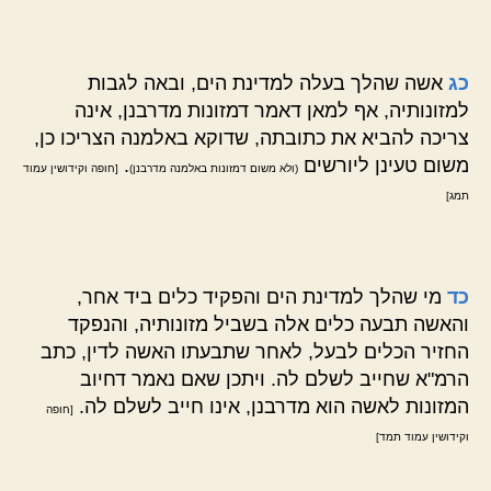
כג
אשה שהלך בעלה למדינת הים, ובאה לגבות
למזונותיה, אף למאן דאמר דמזונות מדרבנן, אינה
צריכה להביא את כתובתה, שדוקא באלמנה הצריכו כן,
משום טעינן ליורשים
.
(ולא משום דמזונות באלמנה מדרבנן)
[חופה וקידושין עמוד
תמג]
כד
מי שהלך למדינת הים והפקיד כלים ביד אחר,
והאשה תבעה כלים אלה בשביל מזונותיה, והנפקד
החזיר הכלים לבעל, לאחר שתבעתו האשה לדין, כתב
הרמ"א שחייב לשלם לה. ויתכן שאם נאמר דחיוב
המזונות לאשה הוא מדרבנן, אינו חייב לשלם לה.
[חופה
וקידושין עמוד תמד]