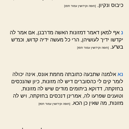
כיבוס ונקיון.
[חופה וקידושין עמוד תסו]
נ
אף למאן דאמר דמזונות האשה מדרבנן, אם אמר לה
יקדשו ידיך לעושיהן, הרי כל מעשה ידיה קדוש, וכמ"ש
בש"ע.
[חופה וקידושין עמוד תסז]
נא
אלמנה שתבעה כתובתה מחמת אונס, אינה יכולה
לומר קים לי כהסוברים דיש לה מזונות, כיון שהנכסים
בחזקתה, דדוקא ביתומים מודים שיש לה מזונות,
וטוענים שפרעו לה, אמרינן דנכסים בחזקתה, ויש לה
מזונות, מה שאין כן הכא.
[חופה וקידושין עמוד תסז]