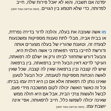
יפדנה אם תשבה, והוא לא יאכל פירות שלה, חייב
לפדותה, כדי שלא תטמע בין הגויים.
[חופה וקידושין עמוד תסב]
מו
אשה שעזבה את בעלה, והלכה לדור בדירה נפרדת,
או בבית אביה, מבלי לתת טענות מספיקות ומשכנעות
לצעדה זה, וטוענת שהוריו של בעלה מצערים אותה
ודורשת לחייבו בדמי רפואתה כי אשה חולנית היא,
והבעל דורש שתחזור לביתו ורק אז ישלם לה רפואתה,
העיקר לדינא דאין הבעל חייב ברפואתה, בין ברפואה
שיש לה קצבה ובין ברפואה שאין לה קצבה, שכל שאין
לאשה הוכחות מספיקות לטענתה, יכול הבעל לטעון
שאינו נותן לה רפואתה אלא אם כן היא דרה עמו בביתו.
וכל זה כאשר האשה יכולה לקום ממשכבה מידי פעם,
לבשל ולעשות צרכי הבית, אבל אם היא חולה ממש
שאינה יכולה לשמשו כלל, חייב לרפאותה, אפי' אינה
יושבת עמו.
[חופה וקידושין עמוד תסב]