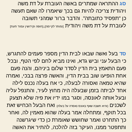
סג
ההתראה שמתרים באשה העוברת על דת משה
ויהודית צריכה להיות גם בכך שיאמרו לה שאם תעשה
כן "תפסיד כתובתה". והדבר ברור שמהני תשובה
לעוברת על דת משה ויהודית
.
[ומותר לקיימה]
[חופה וקידושין עמוד תעח]
סד
בעל ואשה שבאו לבית הדין מספר פעמים להתגרש,
כי הבעל עני וביש גדא, ואינו מביא לחם לפי הטף, ובכל
פעם התאמץ בית הדין לסדר שלום ביניהם, והנה פעם
אחת הופיעו שוב בבית הדין, והאשה פרצה בבכי, ואמרה
שהיא טמאה ואסורה לבעלה, כי אח בעלה נכנס לילה
אחד לביתה בזמן שבעלה היה מחוץ לעיר, והתנפל עליה
ובעל אותה לאונסה, וסגר במו ידיו את פיה שלא תצעק
לשכנים
ואח הבעל הכחיש זאת
(והיא חשבה שאף באונס נאסרה על בעלה)
בכל תוקף, ומתחלה אמר בעלה שהוא מאמין לה, ואחר
כך התחרט ואמר שחושש שאומרת כן כדי שיגרשנה
ותתפטר ממנו, העיקר בזה להלכה, להתיר את האשה