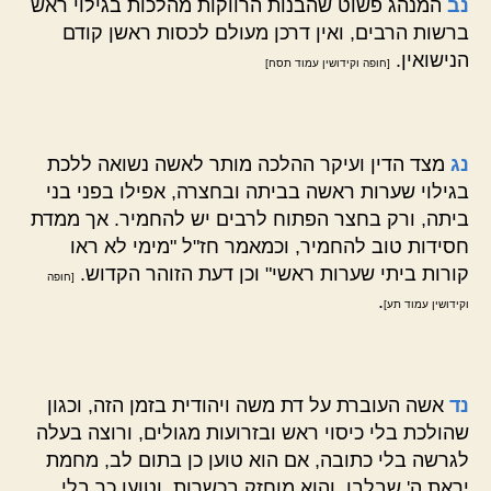
נב
המנהג פשוט שהבנות הרווקות מהלכות בגילוי ראש
ברשות הרבים, ואין דרכן מעולם לכסות ראשן קודם
הנישואין.
[חופה וקידושין עמוד תסח]
נג
מצד הדין ועיקר ההלכה מותר לאשה נשואה ללכת
בגילוי שערות ראשה בביתה ובחצרה, אפילו בפני בני
ביתה, ורק בחצר הפתוח לרבים יש להחמיר. אך ממדת
חסידות טוב להחמיר, וכמאמר חז"ל "מימי לא ראו
קורות ביתי שערות ראשי" וכן דעת הזוהר הקדוש.
[חופה
.
וקידושין עמוד תע]
נד
אשה העוברת על דת משה ויהודית בזמן הזה, וכגון
שהולכת בלי כיסוי ראש ובזרועות מגולים, ורוצה בעלה
לגרשה בלי כתובה, אם הוא טוען כן בתום לב, מחמת
יראת ה' שבלבו, והוא מוחזק בכשרות, וטוען כך בלי