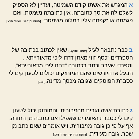
א
המגרש את אשתו קודם השמיטה, ועדיין לא הספיק
לשלם לה את סך כתובתה, אין כתובתה נשמטת. ואם
פגמתה או זקפתה עליו במלוה משמטת.
[חופה וקידושין עמוד תכא]
ב
כבר נתבאר לעיל
שאין לכתוב בכתובה של
[עמוד תתקצו]
הספרדים "כסף זוזי מאתן דחזו ליכי מדאורייתא",
וספרדי שעבר וכתב בכתובה "דחזו ליכי מדאורייתא",
הבעל או היורשים שהם המוחזקים יכולים לטעון קים לי
כסברת הפוסקים שגובה מכסף מדינה.
[תכב]
ג
כתובת אשה נגבית מהזיבורית. והמוחזק יכול לטעון
קים לי כסברת האומרים שאפילו אם כתובה מן התורה,
אף על פי כן גובה מזיבורית. ויש אומרים שאם כתב מן
שפר, גובה מעידית.
[חופה וקידושין עמוד תכג]