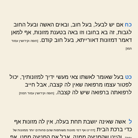
כח
אם יש לבעל, בעל חוב, ובאים האשה ובעל החוב
לגבות, זה בא בחובו וזו באה בטענת מזונות, אף למאן
דאמר דמזונות דאורייתא, בעל חוב קודם.
[חופה וקידושין עמוד
תמז]
כט
בעל שאומר לאשתו צאי מעשי ידיך למזונותיך, יכול
לפטור עצמו מרפואה שאין לה קצבה, אבל חייב
לרפואתה ברפואה שיש לה קצבה.
[חופה וקידושין עמוד תמח]
ל
אשה שאינה יושבת תחת בעלה, אין לה מזונות אף
כדי ברכת הבית
[דהיינו אף דמי מזונות משותפות שהם פחותים יותר ממזונות של
. והיינו שהמניעה ממנה, אבל אם המניעה ממנו, אף
יחיד]