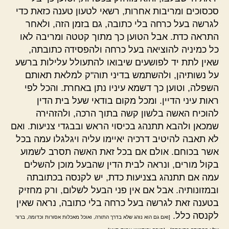
סכסוכים ומריבות אחרות, רשאי לטעון טענה כזאת כדי
לגרשה בעל כרחה בלי כתובה, גם בזמן הזה, ולאחר
התראה כדת. אבל הטוען כך מתוך קטטה ומריבה לאו
כל כמיניה להוציאה בעל כרחה ולהפסידה כתובתה,
שאין לתת יד לפושעים שיבואו להתעולל עלילות ברשע
על נשותיהן, ולהשתמש בדיני תוה"ק למלאת תאותם
השפלה, וטוען כך דשמא עיניו נתן באחרת. והכל לפי
ראות עיני הדיין. ומכל מקום בודאי שעל בית הדין
להוכיח האשה בלשון קשה בתוך הרכה, ולהזהירה
שמכאן ולהבא תתנהג בכיסוי הראש ובבגדי צניעות. ואם
לא תאבה להיטיב דרכיה יאיימו עליה ויגלגלו עמה בכל
אשר בכוחם. אולם אם בכל זאת האשה תסרב לשמוע
בקול מורים, ונראה לבית הדין שהבעל מוכן להשלים
עמה אם תתנהג בצניעות כדת, יש לקנסה בכתובתה
ובמזונותיה. אבל אם אין פני הבעל לשלום, ורק מחזיק
בטענה זאת לגרשה בעל כרחה בלי כתובה, נראה שאין
לקנסה כלל.
[ואם גם הוא נוהג שלא בדרך התורה, ואוכל מאכלות אסורות וכדומה, ברור
.