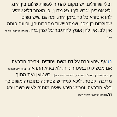
ובלי שרוולים, יש מקום להתיר לעשות שלום בין הזוג,
ולא אמרינן "גרש לץ ויצא מדון", כי מאחר דלא שמיע
להו איסורא כל כך בזמן הזה, ומה גם שיש נשים
שהולכות כן מפני שמתביישות מחברותיהן, וכיונה פותה
אין לב, אין להן אומץ להתגבר על יצרן בזה.
[חופה וקידושין עמוד
תעו]
נז
אף שהעוברת על דת משה ויהודית, צריכה התראה,
אם מכשילתו באיסור נדה, לא בעיא התראה.
[ובזמן הזה שהדבר
. וכשטוען זאת מתוך
קל בעיני ההמון ודמי להו כהיתרא, התראה מיהא בעי]
מריבה וקטטה, ליכא למ"ד שיפסידנה כתובתה משום כך
בלא התראה. ומכ"ש היכא שאינו מוחזק לאיש כשר וירא
ה'.
[חופה וקידושין עמוד תעג]