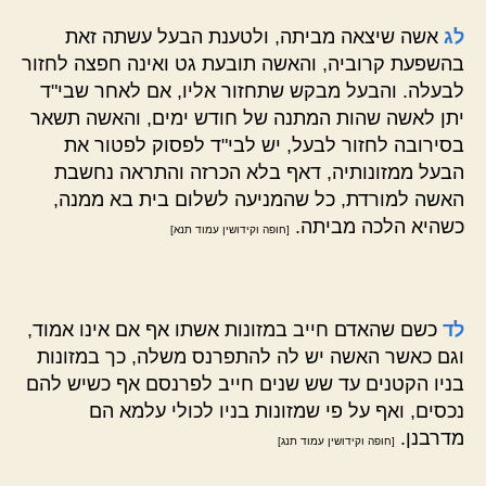
לג
אשה שיצאה מביתה, ולטענת הבעל עשתה זאת
בהשפעת קרוביה, והאשה תובעת גט ואינה חפצה לחזור
לבעלה. והבעל מבקש שתחזור אליו, אם לאחר שבי"ד
יתן לאשה שהות המתנה של חודש ימים, והאשה תשאר
בסירובה לחזור לבעל, יש לבי"ד לפסוק לפטור את
הבעל ממזונותיה, דאף בלא הכרזה והתראה נחשבת
האשה למורדת, כל שהמניעה לשלום בית בא ממנה,
כשהיא הלכה מביתה.
[חופה וקידושין עמוד תנא]
לד
כשם שהאדם חייב במזונות אשתו אף אם אינו אמוד,
וגם כאשר האשה יש לה להתפרנס משלה, כך במזונות
בניו הקטנים עד שש שנים חייב לפרנסם אף כשיש להם
נכסים, ואף על פי שמזונות בניו לכולי עלמא הם
מדרבנן.
[חופה וקידושין עמוד תנג]