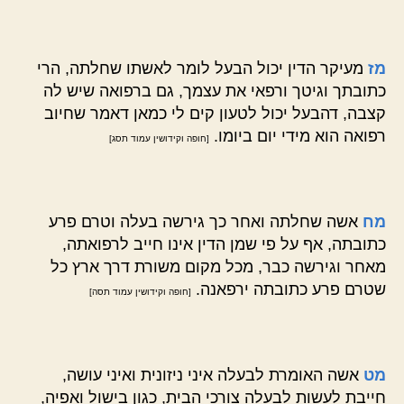
מז
מעיקר הדין יכול הבעל לומר לאשתו שחלתה, הרי
כתובתך וגיטך ורפאי את עצמך, גם ברפואה שיש לה
קצבה, דהבעל יכול לטעון קים לי כמאן דאמר שחיוב
רפואה הוא מידי יום ביומו.
[חופה וקידושין עמוד תסג]
מח
אשה שחלתה ואחר כך גירשה בעלה וטרם פרע
כתובתה, אף על פי שמן הדין אינו חייב לרפואתה,
מאחר וגירשה כבר, מכל מקום משורת דרך ארץ כל
שטרם פרע כתובתה ירפאנה.
[חופה וקידושין עמוד תסה]
מט
אשה האומרת לבעלה איני ניזונית ואיני עושה,
חייבת לעשות לבעלה צורכי הבית, כגון בישול ואפיה,