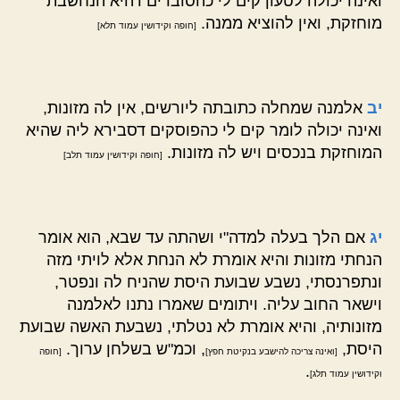
ואינה יכולה לטעון קים לי כהסוברים דהיא הנחשבת
מוחזקת, ואין להוציא ממנה.
[חופה וקידושין עמוד תלא]
יב
אלמנה שמחלה כתובתה ליורשים, אין לה מזונות,
ואינה יכולה לומר קים לי כהפוסקים דסבירא ליה שהיא
המוחזקת בנכסים ויש לה מזונות.
[חופה וקידושין עמוד תלב]
יג
אם הלך בעלה למדה"י ושהתה עד שבא, הוא אומר
הנחתי מזונות והיא אומרת לא הנחת אלא לויתי מזה
ונתפרנסתי, נשבע שבועת היסת שהניח לה ונפטר,
וישאר החוב עליה. ויתומים שאמרו נתנו לאלמנה
מזונותיה, והיא אומרת לא נטלתי, נשבעת האשה שבועת
היסת,
, וכמ"ש בשלחן ערוך.
[ואינה צריכה להישבע בנקיטת חפץ]
[חופה
.
וקידושין עמוד תלג]