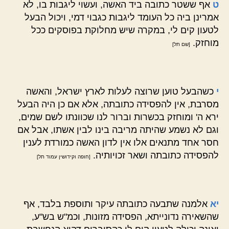
ט
אף ששטר כתובה ביד האשה, ועשוי ליגבות בו, לא
אמרינן ביה כל העומד ליגבות כגבוי דמי, ויכול הבעל
לטעון קים לי, במקרה שיש מחלוקת בפוסקים ככל
מוחזק.
[שם תל]
י
כשהבעל טוען שרוצה לעלות לארץ ישראל, והאשה
מסרבת, אין להפסידה כתובתה, אלא אם כן היה הבעל
ירא ה' ומוחזק בכשרות וברור לנו שכוונתו לשם שמים,
וגם לא נשמע שהיתה מריבה בינו לבין אשתו, אבל אם
חסר אחד מתנאים אלו אין לדון האשה כמורדת לענין
להפסידה כתובתה ושאר זכויותיה.
[חופה וקידושין עמוד תל]
יא
אלמנה שתבעה כתובתה עיקר ותוספת בלבד, אף
שהשאירה נדונייתא, הפסידה מזונות, וכמ"ש בש"ע,