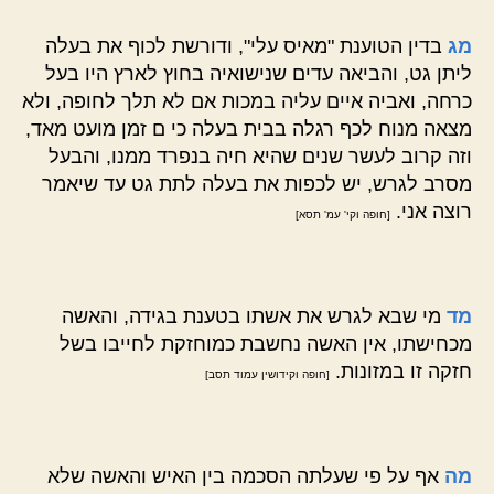
מג
בדין הטוענת "מאיס עלי", ודורשת לכוף את בעלה
ליתן גט, והביאה עדים שנישואיה בחוץ לארץ היו בעל
כרחה, ואביה איים עליה במכות אם לא תלך לחופה, ולא
מצאה מנוח לכף רגלה בבית בעלה כי ם זמן מועט מאד,
וזה קרוב לעשר שנים שהיא חיה בנפרד ממנו, והבעל
מסרב לגרש, יש לכפות את בעלה לתת גט עד שיאמר
רוצה אני.
[חופה וקי' עמ' תסא]
מד
מי שבא לגרש את אשתו בטענת בגידה, והאשה
מכחישתו, אין האשה נחשבת כמוחזקת לחייבו בשל
חזקה זו במזונות.
[חופה וקידושין עמוד תסב]
מה
אף על פי שעלתה הסכמה בין האיש והאשה שלא