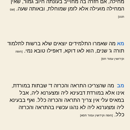
מחילה, אם חזרה בה מחוייב בעונתה חיוב גמור, שאין
המחילה מועילה אלא לזמן שמוחלת, ובאותה שעה.
[שם
תנט]
מא
מה שאמרו התלמידים יוצאים שלא ברשות לתלמוד
תורה ג' שנים, הוא לאו דוקא, דאפילו טובא נמי.
[חופה
וקידושין עמוד תס]
מב
מה שהצריכו התראה והכרזה ד' שבתות במורדת,
אינו אלא במורדת דבעינא ליה ומצערנא ליה, אבל
במאיס עלי אין צריך התראה והכרזה כלל. ואף בבעינא
ליה ומצערנא ליה לא נהגו עכשיו בהתראה והכרזה
כלל.
[חופה וקידושין עמוד תסא]