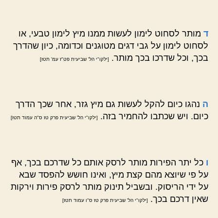
ד
מותר לסחוט לימון לעשות ממנו מיץ לימון טבעי, או
לסחוט לימון על גבי דגים מטוגנים וכדומה, כיון שהדרך
בכך, וכל שדרכו בכך מותר.
[ילקו"י הל' שביעית פט"ז עמ' תטז]
ה
נהגו כיום להקל לעשות גם מיץ גזר, אחר שכך הדרך
כיום. ויש שכתבו להחמיר בזה.
[ילקו"י הל' שביעית פרק טז ס"ה עמוד תטז]
ו
כל יתר הפירות מותר לרסק אותם כל שדרכם בכך, אף
על פי שיוצא מהם קצת מיץ, ואינו חושש להפסד שבא
על ידי הריסוק. ובשביל תינוק מותר לרסק פירות וירקות
שאין דרכם בכך.
[ילקו"י הל' שביעית פרק טז ס"ו עמוד תטז]