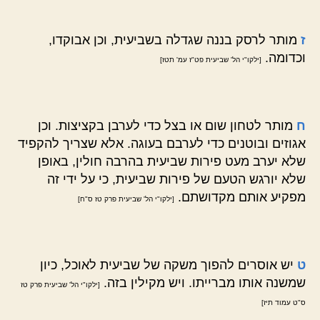
ז
מותר לרסק בננה שגדלה בשביעית, וכן אבוקדו,
וכדומה.
[ילקו"י הל' שביעית פט"ז עמ' תטז]
ח
מותר לטחון שום או בצל כדי לערבן בקציצות. וכן
אגוזים ובוטנים כדי לערבם בעוגה. אלא שצריך להקפיד
שלא יערב מעט פירות שביעית בהרבה חולין, באופן
שלא יורגש הטעם של פירות שביעית, כי על ידי זה
מפקיע אותם מקדושתם.
[ילקו"י הל' שביעית פרק טז ס"ח]
ט
יש אוסרים להפוך משקה של שביעית לאוכל, כיון
שמשנה אותו מברייתו. ויש מקילין בזה.
[ילקו"י הל' שביעית פרק טז
ס"ט עמוד תיז]