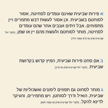
א
‏פירות שביעית שאינם עומדים לסחיטה, אסור
לסוחטם בשביעית. וכן אסור לעשות דבש מתמרים ויין
מתפוחים. אבל זיתים וענבים אחר שהם עומדים
לסחיטה, מותר לסוחטם ולעשות מהם יין או שמן.
[ילקו"י הל'
‏
שביעית פרק טז ס"א עמוד תיד]
ב
אם סחט פירות שביעית, המיץ קדוש בקדושת
שביעית.
[ילקו"י הל' שביעית פרק טז ס"ב]
ג
‏מותר לסחוט גם תפוזים לימונים ואשכוליות של
שביעית, הואיל ודרך לסוחטן. ויש מחמירים, והעיקר
לדינא להקל.
[ילקו"י הל' שביעית פרק טז עמוד תטו]