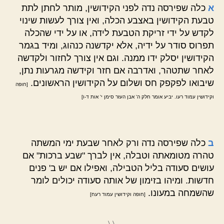
א
כלה שפירסה נדה לפני הקידושין, מותר לחתן לתת
טבעת הקידושין באצבע הכלה, ואין צורך לעשות שינוי
לקדש על ידי זריקת הטבעת לידה, או על ידי שהכלה
תפרוס סודר על ידיה, אלא יקדשנה כנהוג, ומיד בגמר
הקידושין יסלק ידו ממנה. וגם אין צורך לחזור ולקדשה
לאחר שתטהר, ואדרבה אם חזר וקידשה מגרעות נתן,
שיבואו לפקפק חס ושלום על הקידושין הראשונים.
[חופה
וקידושין עמוד רעו. יביע אומר חלק ה' אבן העזר סימן י' אות ד-ו]
ב
כלה שפירסה נדה ורק לאחר שבעת ימי המשתה
טהרה מטומאתה וטבלה, אין לברך "שבע ברכות" אם
עושים סעודה בליל הטבילה, ואפילו אם יש ב' פנים
חדשות. ומיהו בזימון של אותה סעודה יכולים לומר
שהשמחה במעונו.
[חופה וקידושין עמוד רעח]