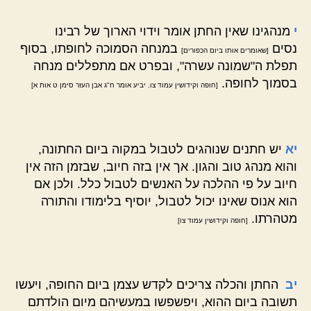
י
מנהגינו שאין החתן אומר וידוי הארוך של רבינו
נסים
במנחה הסמוכה לחופתו, בסוף
[שאומרים אותו ביום הכפורים]
תפלת ה"שמונה עשרה", ובפרט אם מתפללים מנחה
בסמוך לחופה.
[חופה וקידושין עמוד צו. יביע אומר ח"ג אבן העזר סימן ט אות א]
יא
יש חתנים שנוהגים לטבול במקוה ביום החתונה,
והוא מנהג טוב והגון. אך אין בזה חיוב, שבזמן הזה אין
חיוב על פי ההלכה על האנשים לטבול כלל. ולכן אם
הוא אנוס שאינו יכול לטבול, יוסיף בלימודו והתורה
מטהרתו.
[חופה וקידושין עמוד צו]
יב
החתן והכלה צריכים לקדש עצמן ביום החופה, ויעשו
תשובה ביום ההוא, ויפשפשו במעשיהם מיום הולדתם