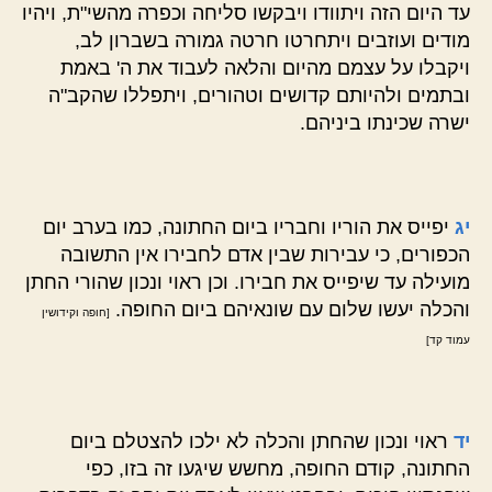
עד היום הזה ויתוודו ויבקשו סליחה וכפרה מהשי"ת, ויהיו
מודים ועוזבים ויתחרטו חרטה גמורה בשברון לב,
ויקבלו על עצמם מהיום והלאה לעבוד את ה' באמת
ובתמים ולהיותם קדושים וטהורים, ויתפללו שהקב"ה
ישרה שכינתו ביניהם.
יג
יפייס את הוריו וחבריו ביום החתונה, כמו בערב יום
הכפורים, כי עבירות שבין אדם לחבירו אין התשובה
מועילה עד שיפייס את חבירו. וכן ראוי ונכון שהורי החתן
והכלה יעשו שלום עם שונאיהם ביום החופה.
[חופה וקידושין
עמוד קד]
יד
ראוי ונכון שהחתן והכלה לא ילכו להצטלם ביום
החתונה, קודם החופה, מחשש שיגעו זה בזו, כפי