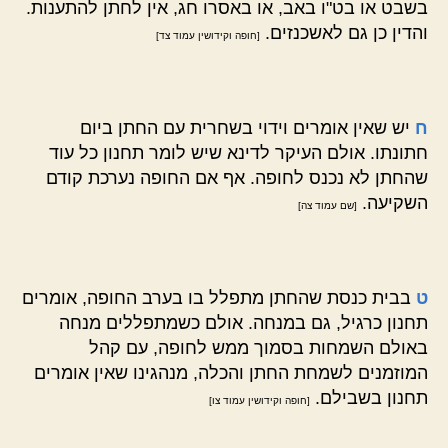
בשבט או בט"ו באב, או באסרו חג, אין לחתן להתענות.
והדין כן גם לאשכנזים.
[חופה וקידושין עמוד צד]
ח
יש שאין אומרים וידוי בשחרית עם החתן ביום
חתונתו. אולם העיקר לדינא שיש לומר תחנון כל עוד
שהחתן לא נכנס לחופה. אף אם החופה נערכת קודם
השקיעה.
[שם עמוד צה]
ט
בבית כנסת שהחתן מתפלל בו בערב החופה, אומרים
תחנון כרגיל, גם במנחה. אולם כשמתפללים מנחה
באולם השמחות בסמוך ממש לחופה, עם קהל
המוזמנים לשמחת החתן והכלה, מנהגינו שאין אומרים
תחנון בשבילם.
[חופה וקידושין עמוד צו]