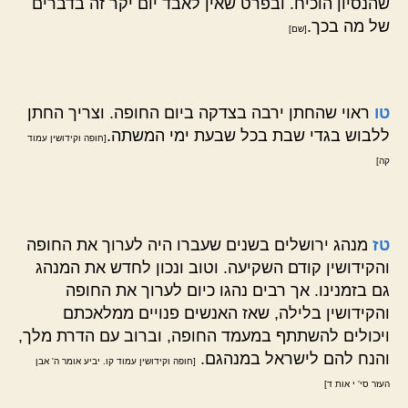
שהנסיון הוכיח. ובפרט שאין לאבד יום יקר זה בדברים
של מה בכך.
[שם]
טו
ראוי שהחתן ירבה בצדקה ביום החופה. וצריך החתן
ללבוש בגדי שבת בכל שבעת ימי המשתה.
[חופה וקידושין עמוד
קה]
טז
מנהג ירושלים בשנים שעברו היה לערוך את החופה
והקידושין קודם השקיעה. וטוב ונכון לחדש את המנהג
גם בזמנינו. אך רבים נהגו כיום לערוך את החופה
והקידושין בלילה, שאז האנשים פנויים ממלאכתם
ויכולים להשתתף במעמד החופה, וברוב עם הדרת מלך,
והנח להם לישראל במנהגם.
[חופה וקידושין עמוד קו. יביע אומר ה' אבן
העזר סי' י אות ד]