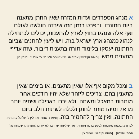
א
מנהג הספרדים ועדות המזרח שאין החתן מתענה
ביום חתונתו. ובפרט בזמן הזה שירדה חולשה לעולם.
ואף אלה שנהגו בחוץ לארץ להתענות, יכולים לכתחילה
לנהוג כמנהג ארץ ישראל בזה. ויש ליעץ לחתנים שביום
החתונה יעסקו בלימוד תורה בתענית דיבור, שזה עדיף
מתענית ממש.
[חופה וקידושין עמוד פז. יביע אומר ח"ג סי' ח' אות יז. וסימן ט]
ב
ומכל מקום אף אלו שאין מתענים, או בימים שאין
מתענין בהם, צריכים ליזהר שלא יהיו רודפים אחר
מותרות במאכל ומשתה. ולא ירבו באכילה ושתיה יותר
מדאי. ומיהו מותר לחתן ולכלה לשתות חלב ביום
החתונה, ואין צריך להחמיר בזה.
[ומאחר שחתן מוחלין לו על כל עוונותיו,
לכן נהגו בכמה מקומות לבקש ברכה מהחתן, אך יש ליזהר שהדבר לא יגרום להפרעת השמחה של
.
החתן והכלה]
[חופה וקידושין עמוד צ]