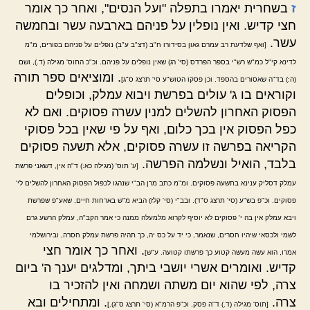
ז
בשחרית יאמרו בתפלה "ועל הנסים", ואחר כך אומר
חצי קדיש. ואין נופלין על פניהם בארבעה עשר ובחמשה
עשר.
[ואף שלדעת רב עמרם גאון בסידורו ח"ב (דצ"ב ע"ב) נופלים על פניהם בפורים, מ"מ
לדינא קי"ל כמ"ש רש"י בספר הפרדס (סי' רג) שאין נופלים על פניהם. וכ"כ התוס' מגילה (ד.), ושם
. ומוציאים ספר תורה
(ה:) בד"ה שאסורים בהספד. וכן פסקו הטוש"ע סי' תרצג ס"ג]
וקוראים בו ג' עולים בפרשת ויבוא עמלק, וכופלים
הפסוק האחרון להשלים למנין עשרה פסוקים. ואם לא
כפל הפסוק אין בכך כלום, ואף על פי שאין בכל פסוקי
הקריאה בפרשה זו עשרה פסוקים, אלא תשעה פסוקים
בלבד, הואיל ונשלמה הפרשה.
[ע' תוס' (מגילה כא:) ד"ה אין, דשאני פרשת
עמלק דסליק ענינא בתשעה פסוקים. ומ"מ כתב מרן הב"י שנהגו לכפול הפסוק האחרון להשלים לי'
פסוקים. וכ"פ בש"ע (סי' תרצג ס"ד). ובב"י (סי' קלז) הביא מ"ש בארחות חיים, שאע"פ שפרשת
ויבא עמלק אין בה י' פסוקים לא יוסיף לקרוא מלמעלה ממנה כי אמר הקב"ה, עמלק הרשע גרם
לשמי ולכסאי שיהיו חסרים, שנאמר, כי יד על כס יה, כך תהיה פרשת עמלק חסרה, ובירושלמי
. ואחר כך אומר חצי
אמרו, הוא עשה מעשה קטוע כך פרשתו קטועה. ע"ש]
קדיש. ואומרים אשרי יושבי ביתך, ומדלגים יענך ה' ביום
צרה, לפי שהוא יום משתה ושמחה ואין להזכיר בו
צרה.
. ומתחילים ובא
[תוס' מגילה (ד.) ד"ה פסק. וכ"פ הרמ"א (סי' תרצג ס"ג).]