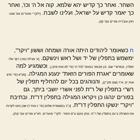
השחר. ואחר כך קדיש יהא שלמא. קוה אל ה' וכו', ואחר
כך יאמר קדיש על ישראל, ועלינו לשבח.
[ילקו"י מועדים עמ' שטו.
.
חזון עובדיה פורים עמ' קז]
ח
כשאומר ליהודים היתה אורה ושמחה וששון "ויקר",
ימשמש בתפלין של יד ושל ראש וינשקם.
[ע' מגילה (טז:) ויקר אלו
. וכשמגיע למה
תפלין. ובפרש"י שם. וכן מבואר במועד לכל חי (סי' לא אות פח).]
שאומרים "אגרת הפורים הזאת" ינענע המגילה.
[מג"א (סי' תרצ
. והנוהגים בכל יום להחליף תפלין של
אות יז). א"ר (שם סק"י)]
רש"י בתפלין של ר"ת לפני אשרי יושבי ביתך, גם
בפורים ינהגו כן ויקראו המגילה בתפלין דר"ת. ובתיבת
"ויקר" ינשקו התפלין דר"ת.
[כ"כ במשמרת שלום (סי' נ אות ד) שכן נהגו לקרות
.
את המגילה ביום בתפלין של ר"ת, ונתן טעם ע"פ הסוד. ילקו"י מועדים. חזו"ע פורים עמ' קח]