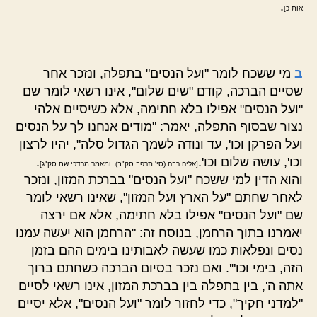
.
אות כ]
ב
מי ששכח לומר "ועל הנסים" בתפלה, ונזכר אחר
שסיים הברכה, קודם "שים שלום", אינו רשאי לומר שם
"ועל הנסים" אפילו בלא חתימה, אלא כשיסיים אלהי
נצור שבסוף התפלה, יאמר: "מודים אנחנו לך על הנסים
ועל הפרקן וכו', עד ונודה לשמך הגדול סלה", יהיו לרצון
וכו', עושה שלום וכו'.
.
[אליה רבה (סי' תרפב סק"ב). ומאמר מרדכי שם סק"ג]
והוא הדין למי ששכח "ועל הנסים" בברכת המזון, ונזכר
לאחר שחתם "על הארץ ועל המזון", שאינו רשאי לומר
שם "ועל הנסים" אפילו בלא חתימה, אלא אם ירצה
יאמרנו בתוך הרחמן, בנוסח זה: "הרחמן הוא יעשה עמנו
נסים ונפלאות כמו שעשה לאבותינו בימים ההם בזמן
הזה, בימי וכו"'. ואם נזכר בסיום הברכה כשחתם ברוך
אתה ה', בין בתפלה בין בברכת המזון, אינו רשאי לסיים
"למדני חקיך", כדי לחזור לומר "ועל הנסים", אלא יסיים