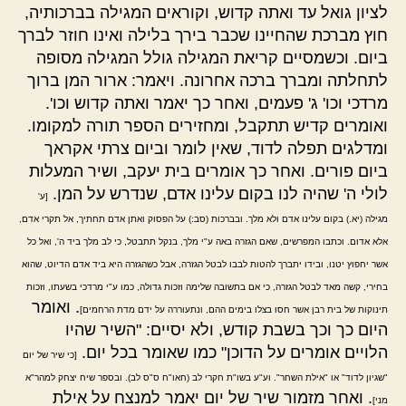
לציון גואל עד ואתה קדוש, וקוראים המגילה בברכותיה,
חוץ מברכת שהחיינו שכבר בירך בלילה ואינו חוזר לברך
ביום. וכשמסיים קריאת המגילה גולל המגילה מסופה
לתחלתה ומברך ברכה אחרונה. ויאמר: ארור המן ברוך
מרדכי וכו' ג' פעמים, ואחר כך יאמר ואתה קדוש וכו'.
ואומרים קדיש תתקבל, ומחזירים הספר תורה למקומו.
ומדלגים תפלה לדוד, שאין לומר וביום צרתי אקראך
ביום פורים. ואחר כך אומרים בית יעקב, ושיר המעלות
לולי ה' שהיה לנו בקום עלינו אדם, שנדרש על המן.
[ע'
מגילה (יא.) בקום עלינו אדם ולא מלך. ובברכות (סב:) על הפסוק ואתן אדם תחתיך, אל תקרי אדם,
אלא אדום. וכתבו המפרשים, שאם הגזרה באה ע"י מלך, בנקל תתבטל, כי לב מלך ביד ה', ואל כל
אשר יחפוץ יטנו, ובידו יתברך להטות לבבו לבטל הגזרה, אבל כשהגזרה היא ביד אדם הדיוט, שהוא
בחירי, קשה מאד לבטל הגזרה, כי אם בתשובה שלימה וזכות גדולה, כמו ע"י מרדכי בשעתו, וזכות
. ואומר
תינוקות של בית רבן אשר חסו בצלו בימים ההם, ונתעוררה על ידם מדת הרחמים]
היום כך וכך בשבת קודש, ולא יסיים: "השיר שהיו
הלויים אומרים על הדוכן" כמו שאומר בכל יום.
[כי שיר של יום
"שגיון לדוד" או "אילת השחר". וע"ע בשו"ת חקרי לב (חאו"ח ס"ס לב). ובספר שיח יצחק למהר"א
. ואחר מזמור שיר של יום יאמר למנצח על אילת
מני]