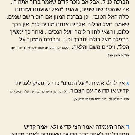
הברכה כנ"ל. אבל אם נזכר קודם שאמר ברוך אתה ה',
אף שהזכיר שם שמים, שאמר "האל ישועתנו ועזרתנו
סלה האל הטוב", וכן בברכת המזון אם הזכיר שם שמים,
שאמר. "ועל הכל ה' אלהינו אנחנו מודים לך", אין בכך
כלום, ורשאי לחזור לומר "ועל הנסים", ואחר כך ימשיך
בתפלה "ועל כולם יתברך וכו"', ובברכת המזון "ועל
הכל", ויסיים משם והלאה.
[ילקוט יוסף מועדים עמוד שט. שו"ת יחוה דעת
חלק ה סימן מט]
ג
אין לדלג אמירת "ועל הנסים" כדי להספיק לעניית
קדיש או קדושה עם הצבור.
[ילקוט יוסף מועדים עמוד שי. שו"ת יביע אומר
.
חלק ב' סימן לד. יחוה דעת חלק א' סימן עז]
ד
אחר העמידה יאמר חצי קדיש ולא יאמר קדיש
תתקבל עד לאחר סדר קדושה שאומרים לאחר מקרא