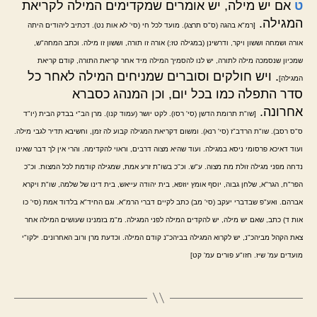
ט
אם יש מילה, יש אומרים שמקדימים המילה לקריאת
המגילה.
[רמ"א בהגה (ס"ס תרצג). מועד לכל חי (סי' לא אות נט). דכתיב ליהודים היתה
אורה ושמחה וששון ויקר, ודרשינן (במגילה טז:) אורה זו תורה, וששון זו מילה. וכתב המחה"ש,
שמכיון שנסמכה מילה לתורה, יש לנו להסמיך המילה מיד אחר קריאת התורה, קודם קריאת
. ויש חולקים וסוברים שמניחים המילה לאחר כל
המגילה]
סדר התפלה כמו בכל יום, וכן המנהג כסברא
אחרונה.
[שו"ת תרומת הדשן (סי' רסו). לקט יושר (עמוד קנו). מרן הב"י בבדק הבית (יו"ד
ס"ס רסב). שו"ת הרדב"ז (סי' רנא). ומשום דקריאת המגילה קבוע לה זמן, וחשיבא תדיר לגבי מילה.
ועוד דאיכא פרסומי ניסא במגילה. ועוד שהיא מצוה דרבים, וראוי להקדימה. והרי אין לך דבר שאינו
נדחה מפני מגילה זולת מת מצוה. ע"ש. וכ"כ בשו"ת זרע אמת, שמגילה קודמת לכל המצות. וכ"כ
הפר"ח, הגר"א, שלחן גבוה, יוסף אומץ יוזפא, בית יהודה עייאש, בית דינו של שלמה, שו"ת ויקרא
אברהם. ואע"פ שבדברי יעקב (סי' מב) כתב לקיים דברי הרמ"א. וגם החיד"א בלדוד אמת (סי' כו
אות ד) כתב, שאם יש מילה, יש להקדים המילה לפני המגילה. מ"מ בזמנינו שעושים המילה אחר
צאת הקהל מביהכ"נ, יש לקרוא המגילה בביהכ"נ קודם המילה. וכדעת מרן ורוב האחרונים. ילקו"י
מועדים עמ' שיז. חזו"ע פורים עמ' קט]