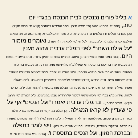
א
בליל פורים נכנסים לבית הכנסת בבגדי יום
טוב,
[מהרי"ל. הרמ"א בהגה (סי' תרצה ס"ב). וכתב החיד"א במחז"ב (קו"א סי' תרפז סק"ב),
שכן נהגו בירושלים ת"ו שלמים וכן רבים. ע"ש. וכ"כ מהר"ח אבולעפייא. (ורמזו בזה על מה שנאמר
. ואומרים מזמור
ותלבש אסתר מלכות). וכ"כ במועד לכל חי (סי' לא אות יח). ועוד]
"על אילת השחר" לפני תפלת ערבית שהוא מענין
היום.
[הנה במס' סופרים (פי"ח ה"ב) איתא, בפורים אומרים "שגיון לדוד". וכתב היעב"ץ, משום
דכתיב ביה על דברי כוש בן ימיני, הוא שאול (מ"ק טז:) שיצא ממנו מרדכי. וכתיב ביה בור כרה
ויחפרהו ויפול בשחת יפעל, הנדרש על המן. ע"ש. אולם יש שכתבו לומר "למנצח על אילת השחר".
וכ"ה בארחות חיים, וכ"ה ברד"א (דנ"ו:): שמדבר על אסתר, כדאמרינן ביומא כט. למה נמשלה
אסתר לאילת השחר וכו'. וגם יש בו רמז לשם המן, הצילה מחרב נפשי, ר"ת המן וכו'. ע"כ. וכן יש
לנהוג. שידוע מ"ש בב"י (סי' תכה) שראוי לסמוך על הרד"א שבקי במנהגים. וכ"כ הכנה"ג (סי' תרצג
. ובתפלת ערבית יאמרו "ועל הנסים" אף על
סק"ג), ושכ"כ הכל-בו]
פי שעדיין לא קראו המגילה.
[כן העלה בב"י (סי' תרצג) בשם הגמ"י, ודלא
כסדר רב עמרם שכתב שאין לאומרו עד לאחר המגילה. וכ"כ הרוקח (סי' רלח) ועוד פוסקים לאומרו
. ויש לומר בתפלה
גם בלילה. ובילקו"י מועדים, עמ' שט, ובחזו"ע פורים עמ' צט]
ובברכת המזון, ועל הנסים בתוספת ו'.
[שו"ת יביע אומר ח"ח סי' יא