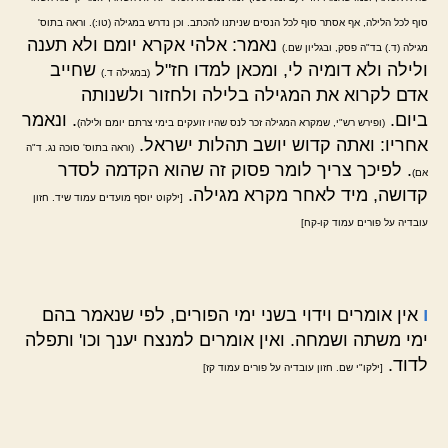
סוף לכל הלילה, אף אסתר סוף לכל הנסים שניתנו להכתב. וכן נדרש במגילה (טו:). וראה בתוס'
נאמר: אלהי אקרא יומם ולא תענה
מגילה (ד.) בד"ה פסק, ובגליון שם.)
ולילה ולא דומיה לי, ומכאן למדו חז"ל
שחייב
(במגילה ד.)
אדם לקרוא את המגילה בלילה ולחזור ולשנותה
ביום.
. ונאמר
(ופירש רש"י, שמקרא המגילה זכר לנס שהיו זועקים בימי צרתם יומם ולילה)
אחריו: ואתה קדוש יושב תהלות ישראל.
(וראה בתוס' סוכה נג. ד"ה
. לפיכך צריך לומר פסוק זה שהוא הקדמה לסדר
אם)
קדושה, מיד לאחר מקרא מגילה.
[ילקוט יוסף מועדים עמוד שיד. חזון
עובדיה על פורים עמוד קו-קח]
ו
אין אומרים וידוי בשני ימי הפורים, לפי שנאמר בהם
ימי משתה ושמחה. ואין אומרים למנצח יענך וכו' ותפלה
לדוד.
[ילקו"י שם. חזון עובדיה על פורים עמוד קז]