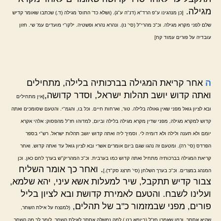
מגילה.
[כן מנהגינו ע"פ הרד"א (דנ"ה ע"ג). (ושלא כד' התוס' מגילה (ד.) שכתבו שאומר קדיש
שלם לפני מקרא מגילה. וכ"כ מהרי"ל (סי' נו). ונהרא נהרא ופשטיה. ילקו"י מועדים עמ' שי. חזון
עובדיה על פורים עמוד קח]
ה
אחר קריאת המגילה בברכותיה בלילה, מתחילים
ואתה קדוש יושב תהלות ישראל, וסדר קדושה,
[אין מתחילים
ובא לציון גואל מפני שאין גאולה בלילה. טור, וארחות חיים. וכל בו, והגמ"י. והטעם שסומכים ואתה
קדוש למקרא מגילה, מפני שדין מקרא מגילה בלילה וביום, למדוהו חז"ל מהפסוק: אלהי אקרא
יומם ולא תענה ולילה ולא דומיה לי. וסמיך ליה ואתה קדוש יושב תהלות ישראל. רש"י בספר
הפרדס (סי' רה). ומטעם זה נהגו שגם ביום אומרים אשרי ובא לציון גואל עד ואתה קדוש. ואחר
קריאת המגילה בברכותיה מתחיל ואתה קדוש כמו בערבית. וכ"כ המהריק"ש בערך לחם כאן. וכן
. ואחר כך אומר השליח
המנהג במצרים. וכ"כ בערך השלחן (סי' תרצג סק"ד).]
צבור קדיש תתקבל, שיר למעלות אשא עיני, יהא שלמא,
ועלינו לשבח. והטעם לאמירת קדושת ובא לציון בליל
פורים, מפני שבמזמור כ"ב של תהלים,
(למנצח על אילת השחר,
שהיא אסתר, וכמו שאמרו חז"ל (ביומא כט.) למה נמשלה אסתר לאילת השחר, לומר לך מה השחר