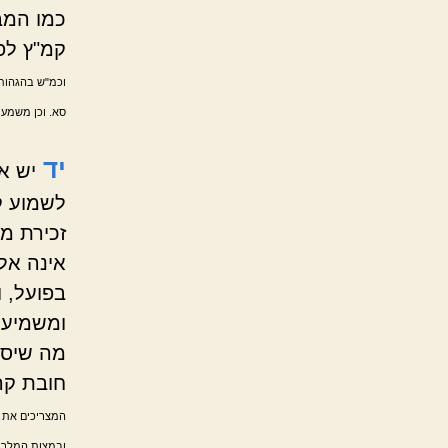
כמו המב
קמ"ץ לפ
וכמ"ש בהגהות 
סא. וכן משמע מ
יד
יש א
לשמוע קר
זכירת מ
אינה אל
בפועל, 
ומשמיעת
מה שיסמ
חובת קר
המצריכים את הנ
ובמצות המלך. 