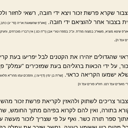
בור שקרא פרשת זכור ויצא ידי חובה, רשאי לחזור ולק
ת בצבור אחר להוציאם ידי חובה.
[ואע"פ שהשאגת אריה (סי' יג) כתב,
ע"פ שיצא מוציא, משא"כ במצוה מה"ת. וכ"כ בספרו טורי אבן (ר"ה כט.) אין דבריו מוכרחים, והעיק
.
ים עמ' ה]
אוי שהגדולים יזהירו את הקטנים לבל יפריעו בעת קרי
ר, על ידי הכאות ברגליהם בעת שמזכירים "עמלק" פן 
לא ישמעו הקריאה כראוי.
[שו"ת בן ימין (דף עז.), והסכים עמו מהר"א פלאג'
"י מועדים עמ' רנט. חזו"ע פורים עמ' ה]
בור צריכים לשתוק ולהאזין לקריאת פרשת זכור מהשל
ורא בתורה, ואין להם לקרוא בפיהם מתוך החומש, שהר
תוך ספר תורה כשר. ואף על פי שצריך לזכור מעשה ע
ל מקום כיון ששומע כעונה, נחשב שזכר את עמלק בפ