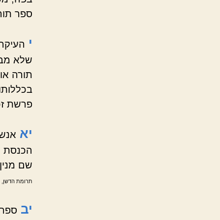
ספר תור
י
העיקר 
שלא מבי
תורה או
בכללותו.
פרשת זכ
יא
אנשי
הכנסת ל
שם מנין
תרומת הדשן, ומ
יב
ספרד