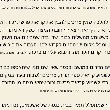
ה.
[ילקו"י מועדים עמ' רנט. שו"ת יחוה דעת ח"ג סי' נג. מאור ישראל מגילה יח. חזו"ע פורים עמו' ד 
להלכה שאין צריכים להבין את קריאת פרשת זכור, ואף
ן את הקריאה יוצא ידי חובת המצוה כשקורא מתוך ה
 כששומע מהשליח צבור, שדי בזה שמבינים את הענין
 ומכל מקום יש נוהגים לקרוא לפני הצבור את פירוש ר
ור, קודם הקריאה, ותבוא עליהם ברכה.
[ילקוט יוסף מועדים עמוד
ם הדרים במושב ובכפר שאין שם מנין שיתאספו בבית
שמוע קריאת ספר תורה, צריכים לשבות בעיר במקום
 כדי לשמוע קריאת פרשת זכור שהיא מצוה מן התורה.
רן בש"ע (סי' תרפה ס"ז). ילקו"י מועדים עמ' רנט. חזו"ע עמ' ו]
י שמתפלל תמיד בבית כנסת של אשכנזים, נכון מאד 