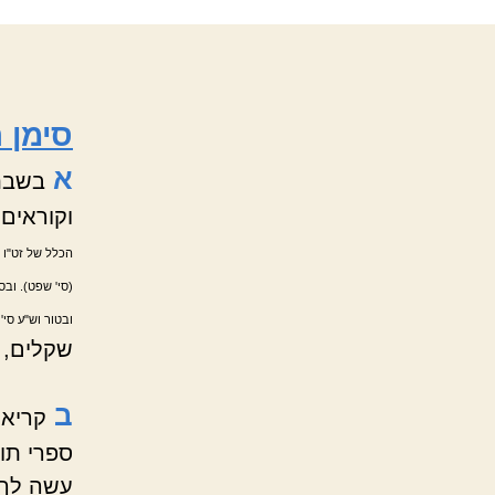
סימן 
א
בשבת 
וקוראים
הכלל של זט"ו ב
(סי' שפט). ובס
ובטור וש"ע סי'
שקלים, 
ב
קריאת
ספרי תו
עשה לך 