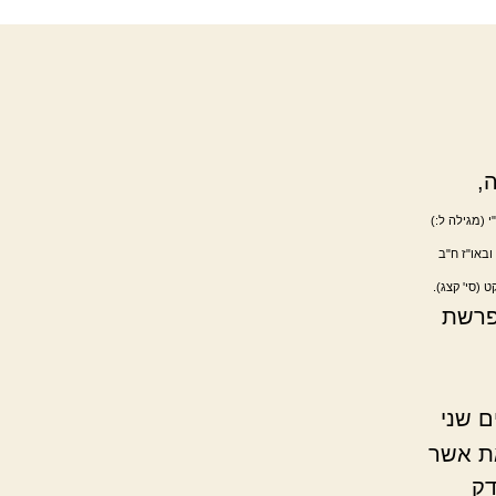
,
י (מגילה ל:)
ובאו"ז ח"ב
 (סי' קצג).
פרשת
ם שני
את אשר
דק