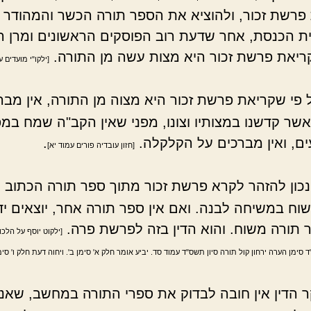
פרשת זכור, ולהוציא את הספר תורה הכשר והמהודר ב
ת הכנסת, אחר שדעת רוב הפוסקים הראשונים ומרן ה
ריאת פרשת זכור היא מצות עשה מן התורה.
[ילקו"י מועדים ע
 פי שקריאת פרשת זכור היא מצוה מן התורה, אין מבר
 אשר קדשנו במצותיו וצונו, מפני שאין הקב"ה שמח ב
ם, ואין מברכים על הקלקלה.
.
[חזון עובדיה פורים עמוד יא]
ונכון להזהר לקרא פרשת זכור מתוך ספר תורה הכתוב 
וח במשיחה לבנה. ואם אין ספר תורה אחר, יוצאים יד
 תורה משוח. והוא הדין בזה לפרשת פרה.
[ילקוט יוסף על הלכ
ימן הערה ירחון קול תורה סיון תשס"ד עמוד סד. יביע אומר חלק א' סימן ב'. ויחוה דעת חלק ו' סימ
 הדין אין חובה לבדוק את ספרי התורה במחשב, שאנו