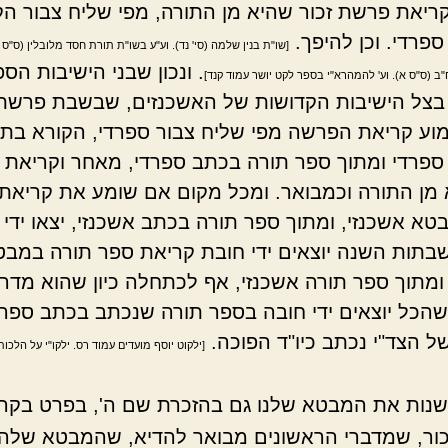
ריאת פרשת זכור שהיא מן התורה, מפי שליח צבור הק
פרדי. וכן להיפך.
[שו"ת בנין שלמה (סי' נד). וע"ע בשו"ת תורת חסד מלובלין (ס"ס 
. ונכון שבני הישיבות הס
ב (ס"ס א). וע' להמהרא"י בספר לקט יושר עמוד קנד]
בצל הישיבות הקדושות של האשכנזים, שבשבת פרשת 
מוע קריאת הפרשה מפי שליח צבור ספרדי, הקורא בתו
פרדי ומתוך ספר תורה בכתב ספרדי, מאחר וקריאת
א מן התורה וכמבואר. ומכל מקום אם שומע את קריא
טא אשכנזי, ומתוך ספר תורה בכתב אשכנזי, יצאו ידי 
בתות השנה יוצאים ידי חובת קריאת ספר תורה במבט
ומתוך ספר תורה אשכנזי, אף לכתחלה כיון שהוא מדרבנ
שהכל יוצאים ידי חובה בספר תורה שנכתב בכתב ספרד
ל הצד"י נכתב כיו"ד הפוכה.
[ילקוט יוסף מועדים עמוד רס. ילקו"י על הלכו
לשנות את המבטא שלנו גם בהזכרת שם ה', בפרט בקר
ור, שמדברי הראשונים מבואר להדיא, שהמבטא שלה