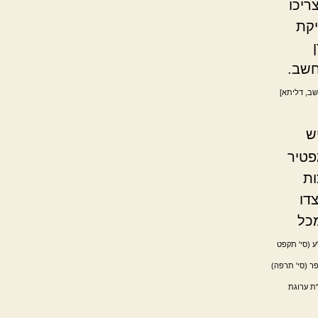
ריכו
יקת
חשב.
שב, דליתא]
ש
פטיר
ות
דו
מכל
ע (סי' תקפט
ר (סי' תרפה)
"ת ערוגת