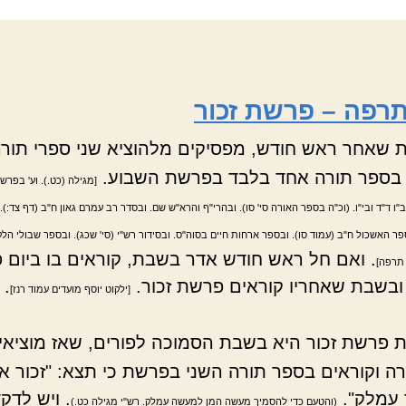
תרפה – פרשת זכור
שאחר ראש חודש, מפסיקים מלהוציא שני ספרי תורה
 בספר תורה אחד בלבד בפרשת השבוע.
[מגילה (כט.). וע' בפרש"
"ו ד"ד ובי"ו. (וכ"ה בספר האורה סי' סו). ובהרי"ף והרא"ש שם. ובסדר רב עמרם גאון ח"ב (דף צד:). 
פר האשכול ח"ב (עמוד סו). ובספר ארחות חיים בסוה"ס. ובסידור רש"י (סי' שכג). ובספר שבולי הלקט
. ואם חל ראש חודש אדר בשבת, קוראים בו ביום 
 תרפה]
ובשבת שאחריו קוראים פרשת זכור.
.
[ילקוט יוסף מועדים עמוד רנז]
 פרשת זכור היא בשבת הסמוכה לפורים, שאז מוציאי
רה וקוראים בספר תורה השני בפרשת כי תצא: "זכור 
עמלק".
. ויש לדק
(והטעם כדי להסמיך מעשה המן למעשה עמלק. רש"י מגילה כט.)