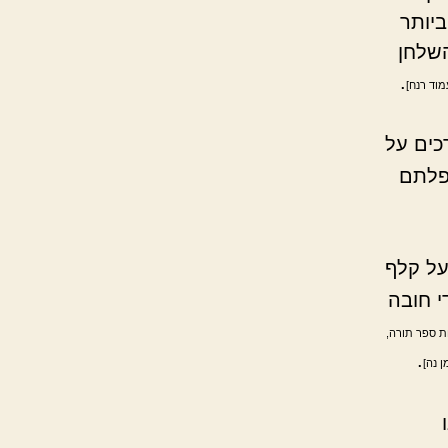
יותר
שלחן
.
מוד רנח]
כים על
מפלתם
על קלף
י חובה
ות ספר תורה,
.
ן נה]