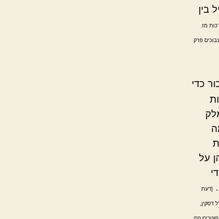
 בין
כות מז.
בוכים פרק
ר כדי
ות
לק
ה
ת
ן על
י
.
[דעת
 דסקין,
פוטרים הם: