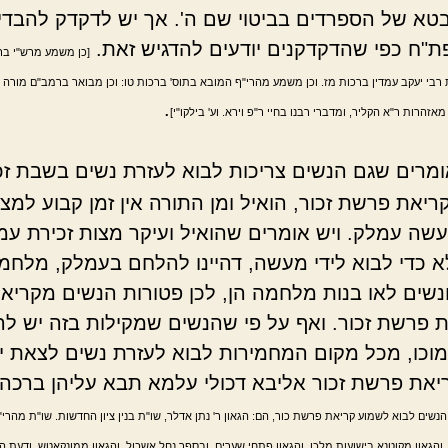
טא של הספרדים בביטוי שם ה'. אך יש לדקדק להבדיל
ת"ח כפי שהדקדקנים יודעים להדגיש זאת.
[כן משמע מרש"י בר
רבי יעקב עמדין ברכות מז. וכן משמע מהרי"ף המובא בתוס' ברכות טו: וכן מבואר ברמב"ם מורה נ
.
אזהרות ר"א הקליר, ומדברי רבנו בחיי ר"פ וירא. וע' בילקו"י]
ומרים שגם הנשים צריכות לבוא לעזרת נשים בשבת זכו
יאת פרשת זכור, הואיל ומן התורה אין זמן קבוע למצ
עשה עמלק. ויש אומרים שהואיל ועיקר מצות זכירת עמ
א כדי לבוא לידי מעשה, דהיינו להלחם בעמלק, מלחמ
ונשים לאו בנות מלחמה הן, לכן פטורות הנשים מקריא
 פרשת זכור. ואף על פי שהנשים שמקילות בזה יש לה
וכו, מכל מקום המחמירות לבוא לעזרת נשים לצאת יד
יאת פרשת זכור אליבא דכולי עלמא תבא עליהן ברכה
שים לבוא לשמוע קריאת פרשת כור, הם: הגאון ר' נתן אדלר, שו"ת בנין ציון החדשות. שו"ת מהרי"ל
והגאון מקוטנא בישועות מלכו, והגאון פתחי שערים, ובספר נחל אשכול, והגאון ממונקאטש. ודעת ה