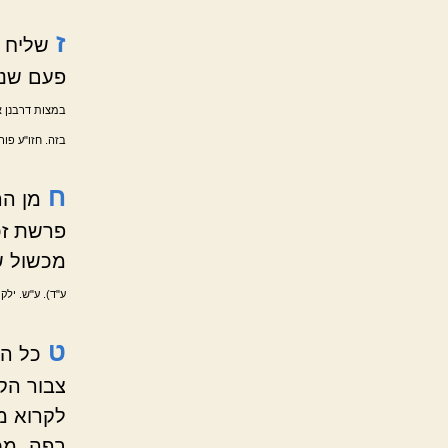
ז
שליח צ
פעם שני
במצות דרבנן א
בזה. חזו"ע פור
ח
מן הר
פרשת זכו
מכשול ש
ע"ד). ע"ש. ילקו
ט
כל הצ
צבור הק
לקרוא מ
בפה, מכ