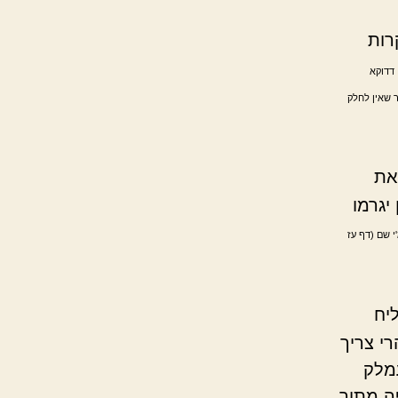
רות
 דדוקא
ר שאין לחלק
את
יגרמו
י שם (דף עז
יח
י צריך
מלק
ה מתוך