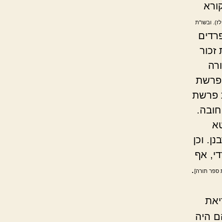
ורא
לז). ובשו"ת
פרדים
זכור
רה
 פרשת
ת פרשת
חובה.
א
ן. וכן
י, אף
.
ת ספר תורה]
יאת
ם היה