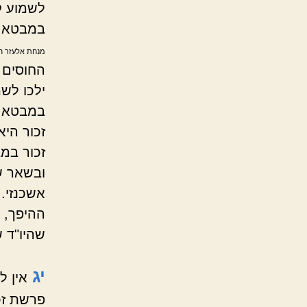
לשמוע ק
במבטא ס
מנחת אלעזר ח"
החוסים 
ילכו לש
במבטא ס
זכור הי
זכור במב
ובשאר ש
אשכנזי. 
ההיפך, 
שהיו"ד ש
יג
אין 
פרשת זכ