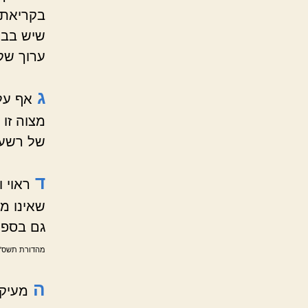
בקריאת 
שיש בבי
ערוך שק
ג
אף על
מצוה זו
של רשעי
ד
ראוי 
שאינו מש
גם בספר
מהדורת תשס"ד ס
ה
מעיקר