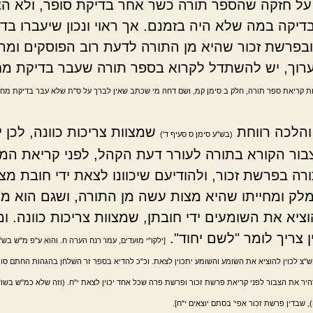
על חזקה שהספר תורה כשר אחר בדיקת סופר, ולא הצ
דיקה במה שלא היה בזמנם. אך ראוי ונכון שיעברו בד
בפרשת זכור שהיא מן התורה לדעת רוב הפוסקים ומרן
רוך, יש להשתדל לקרוא בספר תורה שעבר בדיקת מ
כות קריאת ספר תורה, חלק ב סימן קמ, ושם דחה מי שכתב שאין לברך על ס"ת שלא עבר בדיקת מח
והלכה רווחת
שמצוות צריכות כוונה, לכן י
(בש"ע סימן ס סעיף ד')
בור הקורא בתורה לעורר דעת הקהל, לפני קריאת המ
ה בפרשת זכור, ולהודיעם שיכוונו לצאת ידי חובת מצ
מלק ומחייתו שהיא מצות עשה מן התורה, ושגם הוא מצ
וציא את השומעים ידי חובתן, שמצוות צריכות כוונה. ו
 צריך לומר "לשם יחוד".
[ילקו"י מועדים, עמו' רנח הערה ח. והוא ע"פ מ"ש בש"
ש"צ לכוין להוציא את השומע והשומע יתכוין לצאת. וכ"כ להדיא בספר זר השלחן בהגהות החתם סופ
היר את הצבור לפני קריאת פרשת זכור ופרשת פרה שכל אחד יכוין לצאת י"ח. (וזה שלא כמ"ש בשו
, שבדין פרשת זכור אפי' בסתם יוצאים י"ח].