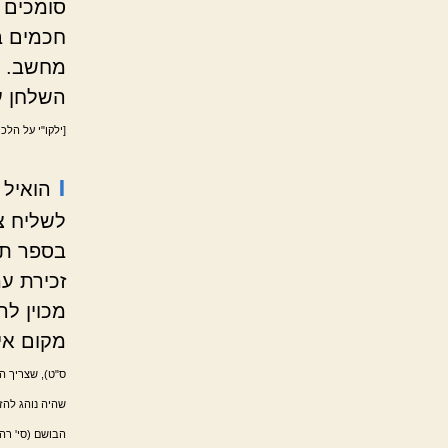
סומכים 
חכמים ב
מחשב. ו
השלחן ע
[ילקו"י על הל
ו
הואיל 
לשליח צ
בספר תור
זכירת ע
מכוין לה
מקום אין
ס"ט), שצריך ה
שהיה נוהג להז
הבושם (סי' רה)