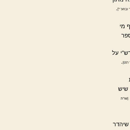
.
ובהע' י']
 מי
ספר
ש"י על
.
 רנט]
 שיש
[שו"ת
שיהדר