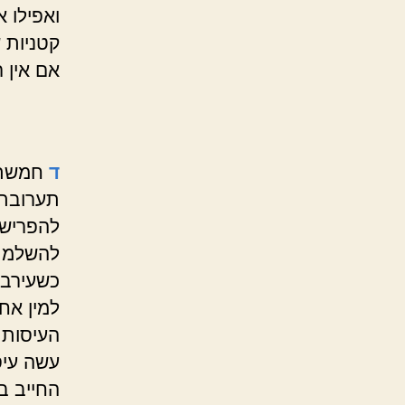
ואפילו 
קטניות 
אם אין 
ד
חמשת 
תערובת 
להפריש 
להשלמת 
כשעירבן
למין אחר
העיסות 
עשה עיס
החייב ב