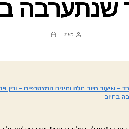
 שנתערבה בח
מאת
המחבר
תאריך
הפוסט
פוסט
ד – שיעור חיוב חלה ומינים המצטרפים – ודין פת
ה בחיוב