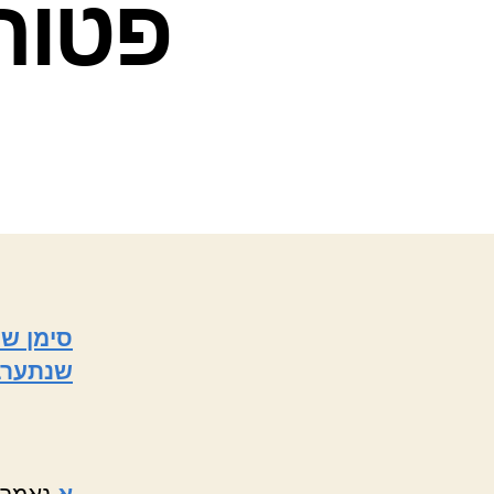
פטור
סימן שכ
שנתערב