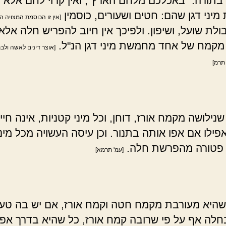
בתורה: "באכלכם מלחם הארץ", ואין קרוי לחם אלא 
יני דגן שהם: חטים ושעורים, כוסמין
[אין זו הכוסמת המצויה הק
ולת שועל, ושיפון. ולפיכך אין חיוב להפריש חלה אל
מקמח של אחד מחמשת מיני דגן הנ"ל.
[אוצר דינים לאשה ולב
תרמ]
נילושה מקמח אורז, דוחן, וכל מיני קטניות, אינה חי
פילו אם אפו אותה בתנור. וכן עיסה העשויה מכל מיני
 פטורה מהפרשת חלה.
[עמ' תרמא]
שהיא מעורבת מקמח חטה וקמח אורז, אם יש בה טעם
חלה אף על פי שרובה קמח אורז, כל שהיא בדרך אפי