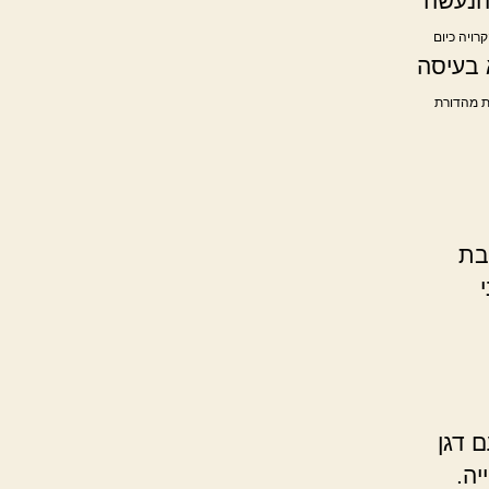
הנעשה
רויה כיום
א בעיסה
ת מהדורת
יבת
 דגן
יה.