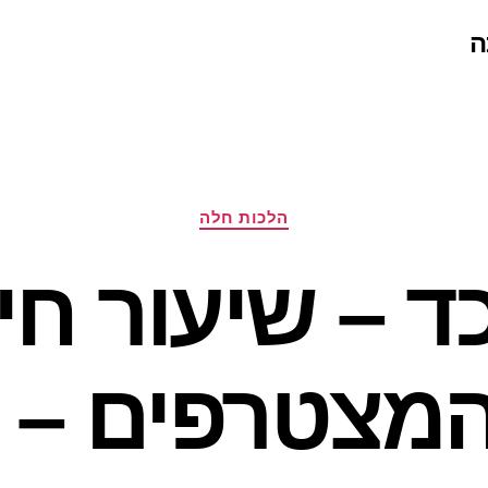
ה
קטגוריות
הלכות חלה
ד – שיעור חי
המצטרפים – ו