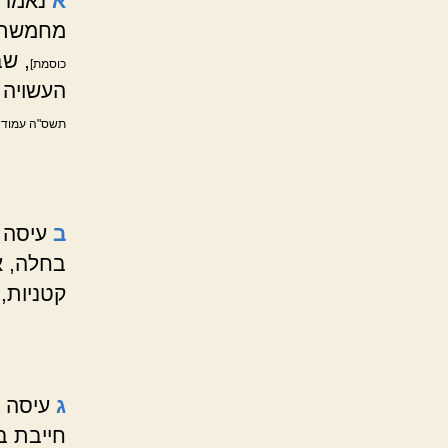
א
נאמר 
מחמשת מ
, שב
כוסמת]
העשויה 
תשס"ה עמוד 
ב
עיסה ש
בחלה, א
קטניות,
ג
עיסה 
חייבת ב