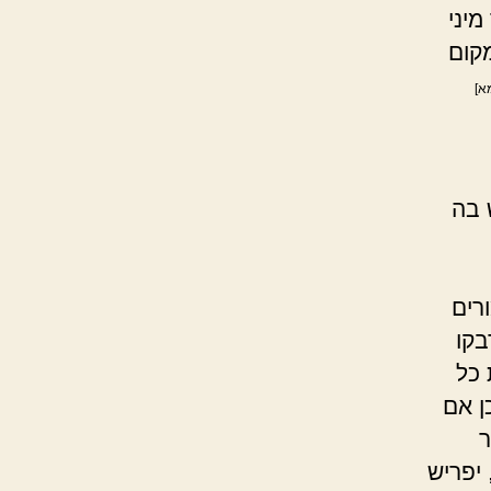
מיני
קום
א]
 בה
רים
בקו
 כל
ן אם
ר
יפריש