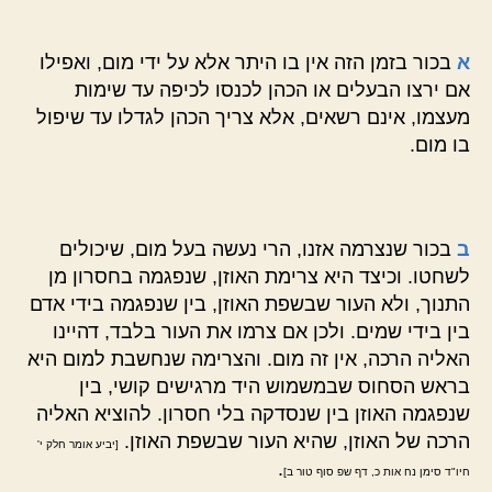
א
בכור בזמן הזה אין בו היתר אלא על ידי מום, ואפילו
אם ירצו הבעלים או הכהן לכנסו לכיפה עד שימות
מעצמו, אינם רשאים, אלא צריך הכהן לגדלו עד שיפול
בו מום.
ב
בכור שנצרמה אזנו, הרי נעשה בעל מום, שיכולים
לשחטו. וכיצד היא צרימת האוזן, שנפגמה בחסרון מן
התנוך, ולא העור שבשפת האוזן, בין שנפגמה בידי אדם
בין בידי שמים. ולכן אם צרמו את העור בלבד, דהיינו
האליה הרכה, אין זה מום. והצרימה שנחשבת למום היא
בראש הסחוס שבמשמוש היד מרגישים קושי, בין
שנפגמה האוזן בין שנסדקה בלי חסרון. להוציא האליה
הרכה של האוזן, שהיא העור שבשפת האוזן.
[יביע אומר חלק י'
.
חיו"ד סימן נח אות כ, דף שפ סוף טור ב]