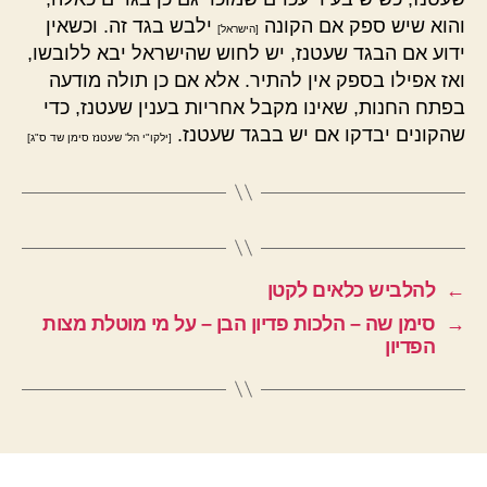
והוא שיש ספק אם הקונה
ילבש בגד זה. וכשאין
[הישראל]
ידוע אם הבגד שעטנז, יש לחוש שהישראל יבא ללובשו,
ואז אפילו בספק אין להתיר. אלא אם כן תולה מודעה
בפתח החנות, שאינו מקבל אחריות בענין שעטנז, כדי
שהקונים יבדקו אם יש בבגד שעטנז.
[ילקו"י הל' שעטנז סימן שד ס"ג]
←
להלביש כלאים לקטן
→
סימן שה – הלכות פדיון הבן – על מי מוטלת מצות
הפדיון