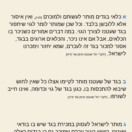
א
כלאי בגדים מותר לעשותם ולמוכרם
, ואין איסור
[לגוי]
אלא ללובשן בלבד. וכל שכן שמותר לומר לגוי שיתפור
בגד שעטנז לצורך הגוי. במה דברים אמורים כשניכר בו
הכלאים, אבל אם אינו ניכר, והכלאים ארוגים בבגד,
אסור למכור בגד זה לעכו"ם, שמא יחזור וימכרנו
לישראל.
[ילקו"י הל' שעטנז סימן שד ס"א]
ב
בגד של שעטנז מותר לקיימו אצלו כל שאין לחוש
שיבוא להתכסות בו, כגון בגד של גוי וכדומה, ואינו חייב
לשורפו.
[ילקו"י הל' שעטנז סימן שד ס"ב]
ג
מותר לישראל לעסוק במכירת בגד שיש בו בודאי
שעטנז, כשיש בעיר עכו"ם שמוכר גם כן בגדים כאלה,