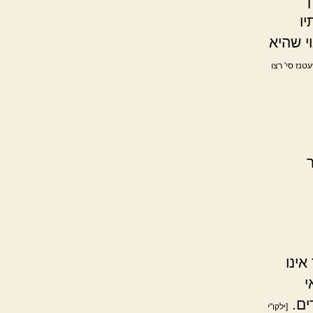
ך
ו
י שהיא
עטנז סי' רצו
אינו
י
ים.
[ילקו"י