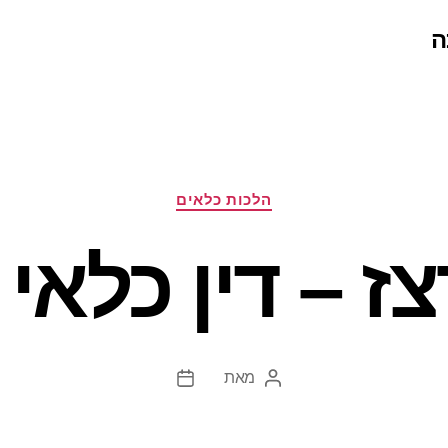
ה
קטגוריות
הלכות כלאים
צז – דין כלאי 
מאת
המחבר
תאריך
הפוסט
פוסט