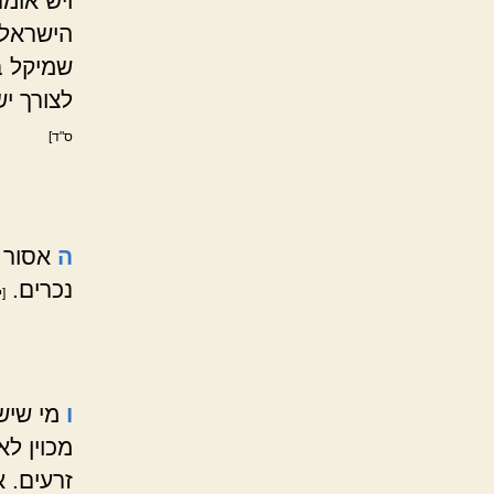
ויש אומר
הישראל 
שמיקל ב
לצורך י
ס"ד]
ה
אסור ל
נכרים.
[י
ו
מי שיש 
מכוין לא
זרעים. א