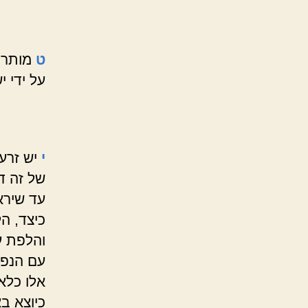
ט
מותר ל
על ידי 
י
יש זרעי
של זה דו
עד שירא
כיצד, הל
והלפת ע
עם הנפו
אלו כלאי
כיוצא ב