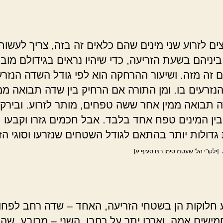
ם לזרוע שני מינים שהם כלאים זה בזה, צריך לעשות
יניהם בשעת הזריעה, כדי שיהיו נראים בגידולם מוב
ם זה מזה. ושיעור ההרחקה הוא לפי גודל השדה הנזרע
הנזרעים בו. ומן התורה אם הרחיק בין שדה תבואה ממ
ה תבואה ממין אחר ששה טפחים, מותר לזרוע. ובירקו
בין המינים טפח אחד בלבד. אבל חכמים גזרו וקבעו
גדולות יותר בהתאם לגודל השטחים שנזרעו וסוגי הז
[ילקו"י הל' שעטנז סימן רצו סעיף יג]
חלוקות הן בשטחי הזריעה, האחד – שדה רחב לפחו
מישים אמה, וארכו יתר על רחבו. השני – מרובע, שה