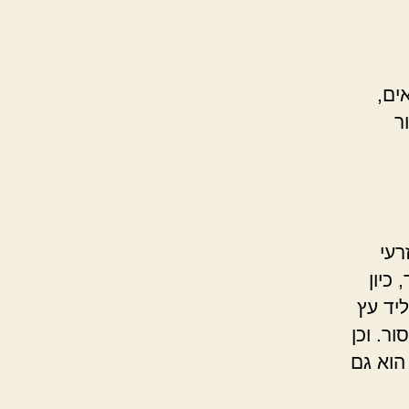
ים,
ר
רעי
כיון
יד עץ
ור. וכן
 הוא גם