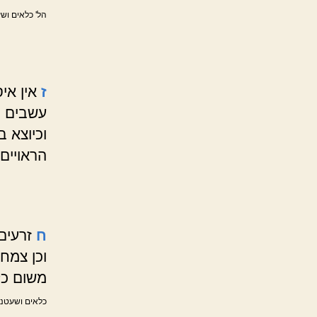
הל' כלאים ושע
ז
אין אי
עשבים המ
וכיוצא ב
הראויים
ח
זרעים 
וכן צמח 
משום כל
כלאים ושעטנז 