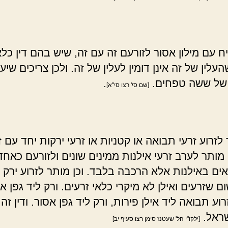
 עם מילון אסור לזורעם זה עם זה, שיש בהם דין כלא
לין של זה אינן דומין לעלין של זה. ולכן צריכים שיעו
של ששה טפחים.
.
[שם סי' רצו סי"א]
זרוע זרעי תבואה או קטניות או זרעי ירקות יחד עם ז
ן מותר לערב זרעי אילנות ממינים שונים ולזורעם כאחד, 
אים באילנות אלא הרכבה בלבד. וכן מותר לזרוע ירק ל
ם שזרעים ואילן לא מיקרי כלאי זרעים. ורק ליד גפן אס
וע תבואה ליד אילן פירות, ורק ליד גפן אסור. ודין זה
שראל.
[ילקו"י הל' שעטנז סימן רצו סעיף יב]