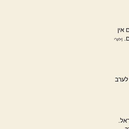
 אין
ם.
[ילקו"י
לערב
אל.