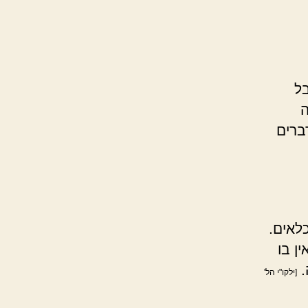
בל
ה
דברים
לאים.
ין בו
.
[ילקו"י הל'