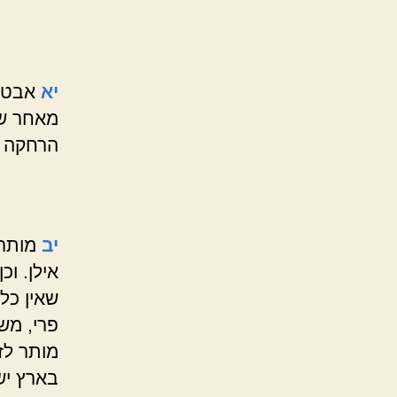
יא
אבטיח
מאחר שהע
הרחקה 
יב
מותר ל
אילן. וכ
שאין כל
פרי, משו
מותר לזר
בארץ י