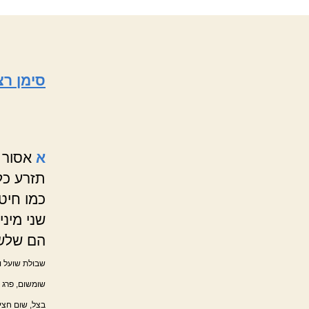
סימן רצ
א
אסור 
תזרע כלא
כמו חיטה
שני מיני
הם שלשה
שבולת שועל וש
שומשום, פרג ו
בצל, שום חציר