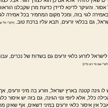
ים שאין להתיר אלא אם כן הוא לצורך הגוי. אבל לצור
אסור. והעיקר לדינא לדידן כדעת מרן שקבלנו הוראותי
אמירה לגוי בזה, ומכל מקום המחמיר בכל אמירה לגו
שראל, גם בכלאי זרעים, תבא עליו ברכת טוב.
[ילקו"י הל' ש
ישראל לזרוע כלאי זרעים גם בשדות של נכרים, עבור
לקו"י שם סי' רצו ס"ה]
לו גינה קטנה בארץ ישראל, וזורע בה מיני זרעים, אך 
כילה כלל, אלא ליופי ונוי הגינה, גם בזה יש איסור כלא
בל אין איסור כלאי זרעים במיני דשאים, אף שאינן מר