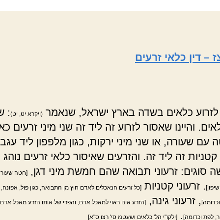
ז – דין כלאי זרעים
לזרוע כלאים בשדה בארץ ישראל, שנאמר
: ש
(ויקרא יט, יט)
ים. והיינו שאסור לזרוע זה ליד זה שני מיני זרעים כא
 עם שעורה, או שני מיני ירקות, כגון מלפפון ליד עגבנ
 קטניות זה ליד זה. והזרעים שאיסור כלאי זרעים נוהג
 סוגים: זרעוני תבואה שהם חמשת מיני דגן,
[חטה שעורה
. זרעוני קטניות
יפון]
[כל זרעים הנאכלים לאדם חוץ מן התבואה, כגון פול, אפונה, 
, זרעוני גינה,
כדומה]
[הזרע אינו ראוי למאכל אדם, והפרי של אותו הזרע מאכל אדם, 
.
, לפת וכדומה]
[ילקו"י הל' כלאים ושעטנז סי' רצו ס"א]