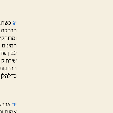
יג
כשרוצי
הרחקה ב
ומרוחקי
המינים 
לבין שד
שירחיק 
הרחקות 
כדלהלן.
יד
ארבע 
אמות וח