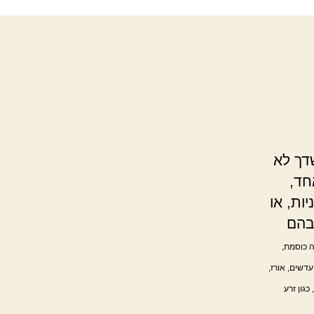
דך לא
חד,
יות, או
 בהם
 כוסמת,
עדשים, אורז,
כגון זרע