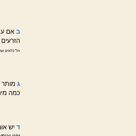
ב
אם עבר
הזרעים 
הל' כלאים ושע
ג
מותר ל
כמה מינ
ד
יש אומ