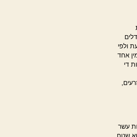
דלים
ת ולפי
ין אחד
ת די
רעים,
ת עשר
וא שטח