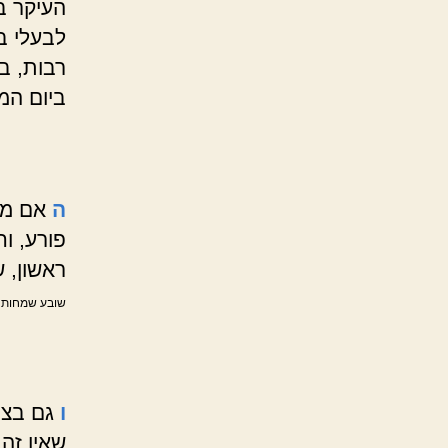
העיקר בז
לבעלי ב
רבות, בי
ביום המי
ה
אם מחל
פורע, ו
ראשון, 
שובע שמחות ח
ו
גם בצום
שאין זה