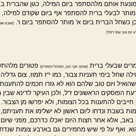
ונעת אותם מלהסתפר ביום המילה, כגון שהברית בב
מותר לבעלי ברית להסתפר אף ביום שקודם למילה, 
כן כשחל הברית ביום א' מותר להסתפר ביום ו'.
[שובע שמ
ע יום טוב עמו' רסד]
רים שבעלי ברית
פטורים מלהתע
(שהם: אבי הבן, המוהל והסנדק)
לה שחל בימי תעניות צבור, כמו י"ז תמוז, צום גדליה
הואיל ויום טוב שלהם הוא לא גזרו חכמים להתענות
דעת הפוסקים הראשונים ז"ל, ולכן העיקר לדינא שבין ח
 חייבים להתענות בכל הצומות, ולא יפרשו מן הצבור. 
מות בשבת ונדחו ליום ראשון לא ישלימו את תעניתם, 
אב, אלא אחר חצות היום יאכלו כדרכם, מפני שיום 
א. ואף על פי שיש מחמירים גם בארבע צומות שנדחו