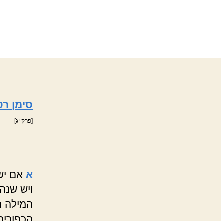
סימן רס
[פרק יג]
א
אם יש 
ויש שנה
המילה ה
הכפורים