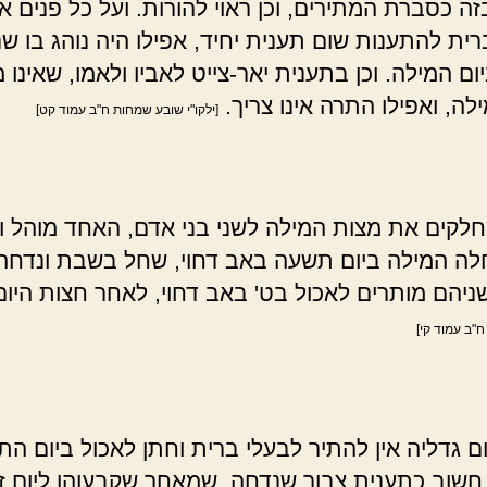
ה כסברת המתירים, וכן ראוי להורות. ועל כל פנים אי
רית להתענות שום תענית יחיד, אפילו היה נוהג בו שנ
ום המילה. וכן בתענית יאר-צייט לאביו ולאמו, שאינו
לה, ואפילו התרה אינו צריך.
[ילקו"י שובע שמחות ח"ב עמוד קט]
קים את מצות המילה לשני בני אדם, האחד מוהל ו
חלה המילה ביום תשעה באב דחוי, שחל בשבת ונדחה 
שניהם מותרים לאכול בט' באב דחוי, לאחר חצות היום
"ב עמוד קי]
 גדליה אין להתיר לבעלי ברית וחתן לאכול ביום הת
 חשוב כתענית צבור שנדחה, שמאחר שקבעוהו ליום ז