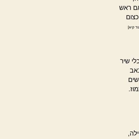
אם ראש
כצום
ד קיא]
לי שיר
באב
שים
וז.
לה,