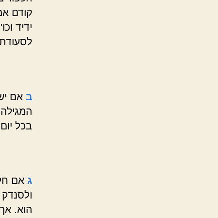
קודם אמ
ידיד וכו
לסעודת 
ב
אם יש 
המגילה,
בכל יום
ג
אם חל 
ולסנדק 
הוא. אך 