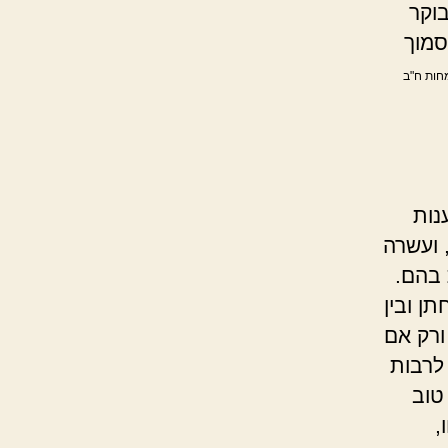
וקר
סמוך
חות ח"ב
נות
, ועשרה
 בהם.
תן ובין
ורק אם
לרבות
טוב
,