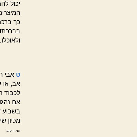
יכול להת
המיצרים
כך ברכת 
בברכתו 
ולאוכלו.
ט
אבי הב
אב, או 
לכבוד ה
אם נהגו
בשבוע ש
מכיון שי
עמוד קיב]