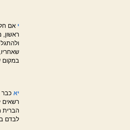
י
אם חל 
ראשון, 
ולהתגלח
שאחריו, 
במקום ש
יא
כבר נ
רשאים ל
הברית מ
לבדם בב