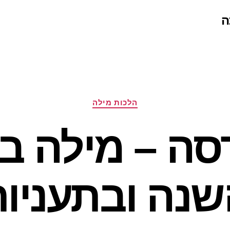
ה
קטגוריות
הלכות מילה
סה – מילה ב
נה ובתעניו