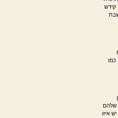
 קידש
שבת
כמו
 שלהם
ש איזו