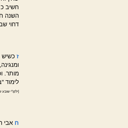
חשיב כת
השנה חל
דחוי שב
ז
כשיש בר
ומנגינה
מותר. ו
לימוד "ב
[ילקו"י שובע 
ח
אבי הב