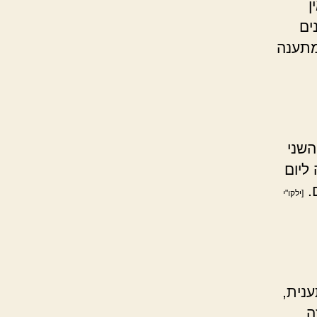
ן
ים
 מתענה
השני
ליום
.
[ילקו"י
ענית,
ה,