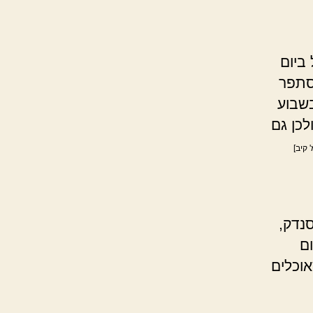
ביום
סתפר
בשבוע
לכן גם
 קיב]
נדק,
ם
אוכלים