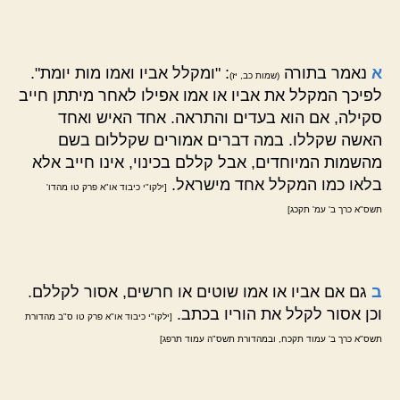
א
נאמר בתורה
: "ומקלל אביו ואמו מות יומת".
(שמות כב, יז)
לפיכך המקלל את אביו או אמו אפילו לאחר מיתתן חייב
סקילה, אם הוא בעדים והתראה. אחד האיש ואחד
האשה שקללו. במה דברים אמורים שקללום בשם
מהשמות המיוחדים, אבל קללם בכינוי, אינו חייב אלא
בלאו כמו המקלל אחד מישראל.
[ילקו"י כיבוד או"א פרק טו מהדו'
תשס"א כרך ב' עמ' תקכג]
ב
גם אם אביו או אמו שוטים או חרשים, אסור לקללם.
וכן אסור לקלל את הוריו בכתב.
[ילקו"י כיבוד או"א פרק טו ס"ב מהדורת
תשס"א כרך ב' עמוד תקכח, ובמהדורת תשס"ה עמוד תרפג]