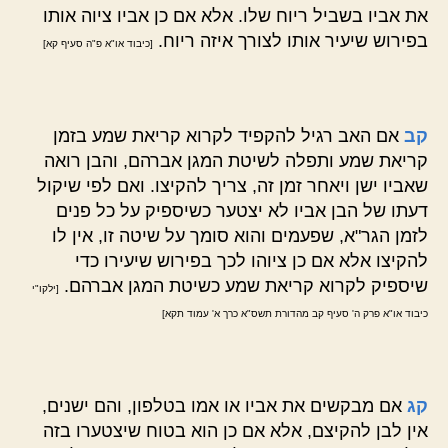
את אביו בשביל ריוח שלו. אלא אם כן אביו ציוה אותו
בפירוש שיעיר אותו לצורך איזה ריוח.
[כיבוד או"א פ"ה סעיף קא]
קב
אם האב רגיל להקפיד לקרוא קריאת שמע בזמן
קריאת שמע ותפלה לשיטת המגן אברהם, והבן רואה
שאביו ישן ויאחר זמן זה, צריך להקיצו. ואם לפי שיקול
דעתו של הבן אביו לא יצטער כשיספיק על כל פנים
לזמן הגר"א, שפעמים והוא סומך על שיטה זו, אין לו
להקיצו אלא אם כן ציוהו לכך בפירוש שיעירו כדי
שיספיק לקרוא קריאת שמע כשיטת המגן אברהם.
[ילקו"י
כיבוד או"א פרק ה' סעיף קב מהדורת תשס"א כרך א' עמוד תקא]
קג
אם מבקשים את אביו או אמו בטלפון, והם ישנים,
אין לבן להקיצם, אלא אם כן הוא בטוח שיצטערו בזה