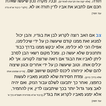
תורה.
. ובכל מקרה נכון שיעשו שאלת
[אלא יקנה את תביעתו לאחרים]
חכם אם לתבוע את אביו לדין תורה או לא.
[ילקו"י כיבוד או"א פ"ה
עמ' תפד]
צב
אם האב רוצה לקרוע לבן את בגדיו, והבן יכול
למנוע זאת ממנו קודם שיעשה כן על ידי שיכלימנו,
אפילו הכי לא יכלימו, אלא יבקש ממנו בדרך כבוד
ותחנונים שלא יעשה כן. ומכל מקום רשאי הבן לסרב
ליתן לאביו את הבגד אם רואה שרוצה לקורעו. אך לא
יכלים אותו. וטוב שיעשה כן על ידי אחרים וכגון שיצוה
להם שלא יניחוהו ליכנס למקום שיושב שם.
[והיינו שמונע אותו
. ומדת חסידות שלא למנוע מאביו לעשות
שלא בדרך בזיון]
כחפצו, ואחר כך יתבענו לשלם עבור הנזק. ואם יהיה
לאב צער גדול יותר בכך שיתבענו לדין, אין להחמיר,
אלא ימנע מאביו לקרוע את בגדיו.
[כיבוד או"א מהדורת תשס"א כרך א'
עמ' תפה]