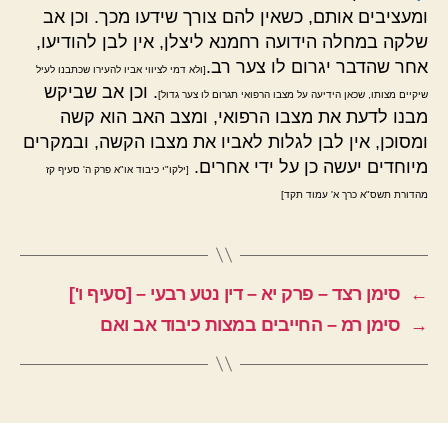
ומעציבים אותם, כשאין להם צורך שידעו מכך. וכן אב
שלקה במחלה הידועה רחמנא ליצלן, אין לבן להודיעו,
אחר שהדבר יגרום לו צער רב.
[ולא דמי לציווי אביו להעירו שכתבנו לעיל
. וכן אב שביקש
שיקיים מצותו, שכאן הידיעה על מצבו הרפואי תגרום לו צער גדול]
מבנו לדעת את מצבו הרפואי, ומצב האב הוא קשה
ומסוכן, אין לבן לגלות לאביו את מצבו הקשה, ובמקרים
מיוחדים יעשה כן על ידי אחרים.
[ילקו"י כיבוד או"א פרק ה' סעיף קז
מהדורת תשס"א כרך א' עמוד תקד]
←
סימן רצד – פרק יא – דין נטע רבעי – [סעיף ו']
→
סימן רמ – החייבים במצות כיבוד אב ואם