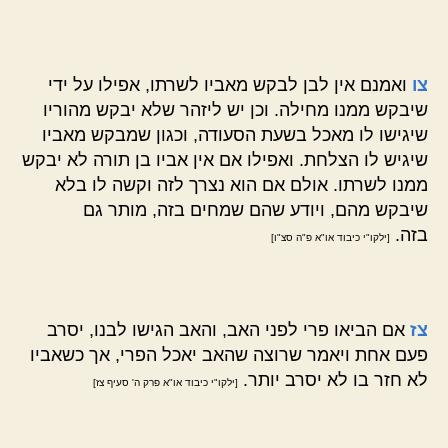
צו
ואמנם אין לבן לבקש מאביו לשרתו, אפילו על ידי
שיבקש ממנו מחילה. וכן יש ליזהר שלא יבקש מהוריו
שיגישו לו מאכל בשעת הסעודה, וכגון שמבקש מאביו
שיגיש לו הצלחת. ואפילו אם אין אביו בן תורה לא יבקש
ממנו לשרתו. אולם אם הוא נצרך לזה וקשה לו בלא
שיבקש מהם, ויודע שהם שמחים בזה, מותר גם
בזה.
[ילקו"י כיבוד או"א פ"ה סצ"ו]
צז
אם הביאו פרי לפני האב, והאב הגישו לבנו, יסרב
פעם אחת ויאמר שרוצה שהאב יאכל הפרי, אך כשאביו
לא חזר בו לא יסרב יותר.
[ילקו"י כיבוד או"א פרק ה' סעיף צז]