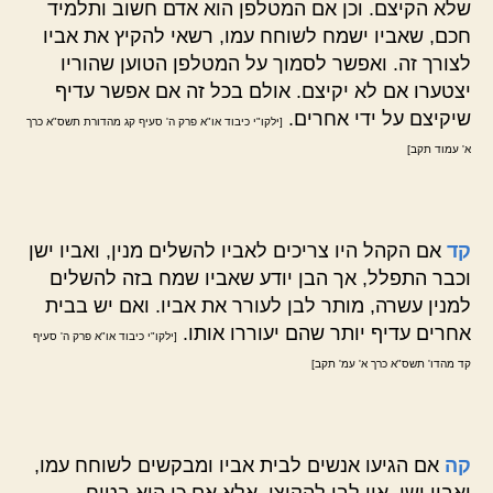
שלא הקיצם. וכן אם המטלפן הוא אדם חשוב ותלמיד
חכם, שאביו ישמח לשוחח עמו, רשאי להקיץ את אביו
לצורך זה. ואפשר לסמוך על המטלפן הטוען שהוריו
יצטערו אם לא יקיצם. אולם בכל זה אם אפשר עדיף
שיקיצם על ידי אחרים.
[ילקו"י כיבוד או"א פרק ה' סעיף קג מהדורת תשס"א כרך
א' עמוד תקב]
קד
אם הקהל היו צריכים לאביו להשלים מנין, ואביו ישן
וכבר התפלל, אך הבן יודע שאביו שמח בזה להשלים
למנין עשרה, מותר לבן לעורר את אביו. ואם יש בבית
אחרים עדיף יותר שהם יעוררו אותו.
[ילקו"י כיבוד או"א פרק ה' סעיף
קד מהדו' תשס"א כרך א' עמ' תקב]
קה
אם הגיעו אנשים לבית אביו ומבקשים לשוחח עמו,
ואביו ישן, אין לבן להקיצו, אלא אם כן הוא בטוח