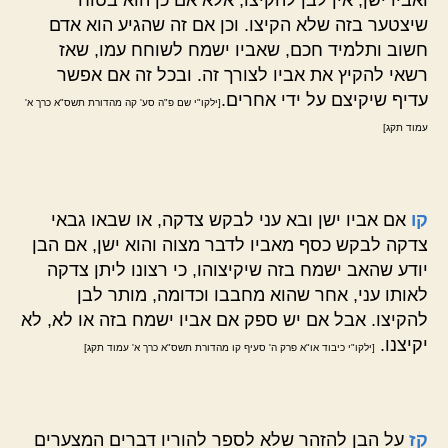
שיצטער בזה שלא הקיצו. וכן אם זה שהגיע הוא אדם
חשוב ותלמיד חכם, שאביו ישמח לשוחח עמו, שאז
רשאי להקיץ את אביו לצורך זה. ובכל זה אם אפשר
עדיף שיקיצם על ידי אחרים.
[ילקו"י שם פ"ה סע' קה מהדורת תשס"א כרך א'
עמוד תקג]
קו
אם אביו ישן ובא עני לבקש צדקה, או שבאו גבאי
צדקה לבקש כסף מאביו לדבר מצוה והוא ישן, אם הבן
יודע שהאב ישמח בזה שיקיצוהו, כי רצונו ליתן צדקה
לאותו עני, אחר שהוא מחבבו וכדומה, מותר לבן
להקיצו. אבל אם יש ספק אם אביו ישמח בזה או לא, לא
יקיצנו.
[ילקו"י כיבוד או"א פרק ה' סעיף קו מהדורת תשס"א כרך א' עמוד תקג]
קז
על הבן להזהר שלא לספר להוריו דברים המצערים