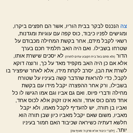
צה
הנכנס לבקר בבית הוריו, אשר הם חפצים ביקרו,
ומגישים לפניו כיבוד, כוס קפה עם עוגיות ומגדנות,
רשאי לקבל מידם, אחר בקשת המחילה מכבודם על
שטרחו בשבילו. ואם היה האב תלמיד חכם בערך
הדור
לא יסכים שישרת אותו,
(ולא סתם בעל בית הקובע עתים לתורה)
אלא אם כן היה האב מקפיד מאד על כך, ורוצה דוקא
לשרת את הבן, יסרב לקחת מידו, אלא לאחר שיפציר בו
לקבל, כדי להראות שהדבר קשה בעיניו על שטורח
בשבילו, ורק אחר ההפצרה יקבל מידו עם בקשת
מחילה ודברי פיוס. ואם גם אביו וגם אמו הגישו לו כל
אחד מהם כוס אחד, והוא אינו זקוק אלא לכוס אחד,
ואביו בן תורה, יש להעדיף לקבל מאמו, ולא יקבל
מאביו, משום שאם יקבל מאביו כיון שבן תורה הוא
חלשא דעתיה כשיראה שכיבוד האם חמור בעיניו
יותר.
[ילקו"י כיבוד או"א פרק ה' סעיף צה]