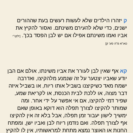
ק
יזהרו הילדים שלא לעשות רעשים בעת שההורים
ישנים, כדי שלא להעירם משינתם. ואסור להקיץ את
אביו ואמו משינתם אפילו אם יש לבן הפסד בכך.
[ילקו"י
כאו"א פ"ה סע' ק]
קא
אף שאין לבן לעורר את אביו משינתו, אולם אם הבן
יודע שאביו יצטער על זה שנמנע מלהקיצו, ואדרבה
ישמח מאד כשיקיצנו בשביל אותו ריוח, או בשביל איזה
דבר מצוה, או ללכת לבית הכנסת, או לקריאת שמע,
שפיר דמי להקיצו, אם אי אפשר על ידי אחר. ומה
שמותר להקיצו לצורך תפלה הוא דוקא באופן שאם
ימשיך לישון יעבור זמן תפלה, אבל בלא זה אין להקיצו
אף לצורך תפלה. ואם נזדמן ריוח לבן ואביו ישן, ומפתח
החנות או האוצר נמצא מתחת למראשותיו, אין לו להקיץ