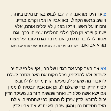
צ
עד היכן מוראם, היה הבן לבוש בגדים נאים ביותר,
ויושב בראש הקהל, ובאו אביו או אמו וקרעו בגדיו,
והכוהו על ראשו, וירקו בפניו, לא יכלים אותם, אלא
ישתוק ויירא מן מלך מלכי המלכים שציוהו בכך. וגם
אסור לו לדבר כנגדם, ואם מדבר נגדם עובר על מצות
מורא אב ואם.
[ילקו"י כיבוד או"א פרק ה' ס"צ מהדורת תשס"א כרך א' עמוד תפב]
צא
אם האב קרע את בגדיו של הבן, אף על פי שחייב
לשתוק ולא להכלימו, מכל מקום אם האב מסרב לשלם
לו עבור מה שקרע לו, מעיקר הדין מותר לו לתובעו
לבית הדין, כדי שישלם לו. וכן אם אביו הבטיח לו ממון
אם ישא אשה פלונית, ואחר שנשאה חזר בו, מעיקר הדין
יכול לתובעו לדין שיתן לו הממון כפי שהתחייב. אולם
מצד חסידות נכון והגון שהבן לא יתבע את אביו לדין