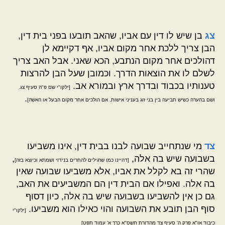
צג
בן שיש לו דין עם אביו, שהאב תובעו בפני בית דין,
הבן צריך ללכת אחר מקום אביו, אף דקיימא לן
דהולכים אחר מקום הנתבע, הכא שאני. אבל האב צריך
לשלם לו את הוצאות הדרך. וכמובן שעל הבן להרצות
טענותיו בכבוד ובדרך ארץ ובמורא אב.
[ילקו"י שם פ"ה סעיף צג.
.
ושם בהערה כשיש תביעה בין בני זוג בעניני אישות, אם הולכים אחר מקום הבעל או האשה]
צד
מי שנתחייב שבועה לבנו בבית דין, אינו משביעו
בשבועה שיש בה אלה,
,
[דהיינו כמו שרגילים להחרים בנידוי ושמתא וכיוצא בזה]
שהרי זה בא לקלל את אביו, אלא משביעו שבועה שאין
בה אלה. ואפילו אם הבית דין הם המשביעים את האב,
גם כן אין להשביעו בשבועה שיש בה אלה, כיון דסוף
סוף הבן תובע את השבועה והוי כאילו הוא משביעו.
[ילקו"י
כיבוד או"א פרק ה' סעיף צד מהדורת תשס"א כרך א' עמוד תפט]