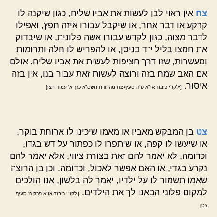
צח
אין ראוי לבן לעשות את אביו שליח, כגון שיקנה לו
קרקע או דבר אחר, או שיקבל עבורו איזה חפץ, ואפילו
לדבר מצוה, כגון לקדש עבורו אשה פלונית, או שיבדוק
את חמצו בליל י"ד בניסן, או להפריש לו חלה ותרומות
ומעשרות, שזו דרך חציפות לעשות את אביו שליח. אולם
אם האב שמח בזה ורוצה לעשות זאת עבור בנו, אין בזה
איסור.
[ילקו"י כיבוד או"א פ"ה סעיף צח מהדורת תשס"א כרך א' עמוד תצו]
צט
בן המבקש מאביו או מאמו שיכינו לו ארוחת בוקר,
או שיעשו לו קפה, או שיתפרו לו כפתור על דש בגדו,
וכדומה, לא יאמר להם זאת בצורת ציווי, אלא יאמר להם
נקרע בגדי, או האם אפשר לאכול, וכדומה. וכן בן הרוצה
שאמו תשמור לו על ילדיו, יאמר לה בלשון, אנו הולכים
למקום פלוני הבאנו לך את הילדים.
[ילקו"י כיבוד או"א פרק ה' סעיף
צט]