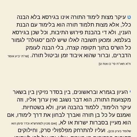
ט
עיקר מצות לימוד התורה אינו בגירסא בלא הבנה
כלל, אלא מצות תלמוד תורה הוא בלימוד עם הבנת
הענין, ולא די בהבנת פירוש התיבות, וכל שכן בגירסא
בעלמא. ומכאן תשובה לאלו שיש להם "סגולה" לגמור
כל הש"ס בתוך תקופה קצרה, בלי הבנה לעומק
הדברים, וברור שהוא איבוד זמן וביטול תורה.
[שו"ת יביע אומר
ח"א חאו"ח סי' כו אות ט]
י
העיון בגמרא ובראשונים, בין בסדר נזיקין בין בשאר
מקצועות התורה, הוא דבר נשגב ואין ערוך אליו, וזה
עיקר הלימוד, ללמוד בהבנה ועיון, ולא בשטחיות.
ואמנם על כל בן תורה ואברך לבחון את דרך לימודו, אם
הוא מעיין בסברות ישרות או לא,
[ואם מכוין למהרש"א וכדו' סימן הוא
. ועליו להתרחק מפלפולי סרק, וחילוקים
שלומד בעיון נכון]