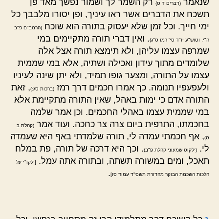
שנאמר
רק השמר לך ושמור נפשך מאד פן
(דברים ד ט)
תשכח את הדברים אשר ראו עיניך, ופן יסורו מלבבך כל
ימי חייך. וכל זמן שלא יעסוק בתורה הוא שוכח
(הרמב"ם פ"ב
. ואין דברי תורה מתקיימים במי
ה"י, וטוש"ע יו"ד סי' רמו ס"ג)
שמרפה עצמו עליהן, ולא תימצא תורה אצל אלה
שלומדים מתוך עידון ואכילה ושתיה, אלא במי שממית
עצמו על התורה, ומצער גופו תמיד, ולא יתן שינה לעיניו
ולעפעפיו תנומה. כך אמרו חכמים דרך רמז
, זאת
(ברכות סג:)
התורה אדם כי ימות באהל, שאין התורה מתקיימת אלא
במי שממית עצמו באהלי החכמים. וכן אמר שלמה
בחכמתו, התרפית ביום צרה צר כחכה. ועוד אמר
(קהלת ב
, אף חכמתי עמדה לי, תורה שלמדתי באף היא שעמדה
ט)
לי.
. וכך היא דרכה של תורה, פת במלח
(ילקוט שמעוני קהלת פ"ב)
תאכל, ומים במשורה תשתה, ובתורה אתה עמל.
[ילקו"י על
.
הלכות השכמת הבוקר מהדורת תשס"ד עמוד סו]