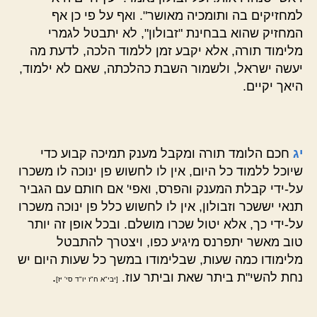
למחזיקים בה ותומכיה מאושר". ואף על פי כן אף
המחזיק שהוא בבחינת "זבולון", לא יתבטל לגמרי
מלימוד תורה, אלא יקבע זמן ללמוד הלכה, לדעת מה
יעשה ישראל, ולשמור השבת כהלכתה, שאם לא ילמוד,
היאך יקיים.
יג
חכם הלומד תורה ומקבל מענק תמיכה קבוע כדי
שיוכל ללמוד כל היום, אין לו לחשוש פן ינוכה לו משכרו
על-ידי קבלת המענק והפרס, ואפי' אם חותם עם הגביר
תנאי יששכר וזבולון, אין לו לחשוש כלל פן ינוכה משכרו
על-ידי כך, אלא יטול שכרו מושלם. ובכל אופן זה יותר
טוב מאשר יתפרנס מיגיע כפו, ויצטרך להתבטל
מלימודו כמה שעות, שבלימודו במשך כל שעות היום יש
נחת להשי"ת ביתר שאת וביתר עוז.
.
[יבי"א ח"ז יו"ד סי' יז]