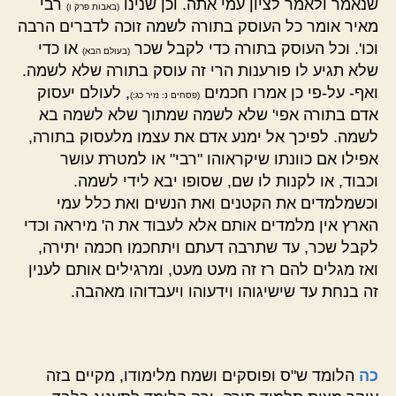
שנאמר ולאמר לציון עמי אתה. וכן שנינו
רבי
(באבות פרק ו)
מאיר אומר כל העוסק בתורה לשמה זוכה לדברים הרבה
וכו'. וכל העוסק בתורה כדי לקבל שכר
או כדי
(בעולם הבא)
שלא תגיע לו פורענות הרי זה עוסק בתורה שלא לשמה.
ואף- על-פי כן אמרו חכמים
, לעולם יעסוק
(פסחים נ: נזיר כג:)
אדם בתורה אפי' שלא לשמה שמתוך שלא לשמה בא
לשמה. לפיכך אל ימנע אדם את עצמו מלעסוק בתורה,
אפילו אם כוונתו שיקראוהו "רבי" או למטרת עושר
וכבוד, או לקנות לו שם, שסופו יבא לידי לשמה.
וכשמלמדים את הקטנים ואת הנשים ואת כלל עמי
הארץ אין מלמדים אותם אלא לעבוד את ה' מיראה וכדי
לקבל שכר, עד שתרבה דעתם ויתחכמו חכמה יתירה,
ואז מגלים להם רז זה מעט מעט, ומרגילים אותם לענין
זה בנחת עד שישיגוהו וידעוהו ויעבדוהו מאהבה.
כה
הלומד ש"ס ופוסקים ושמח מלימודו, מקיים בזה