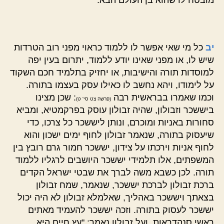
יב
כל מי שאי אפשר לו ללמוד כראוי מפני רוב הטרדות
שיש לו, או מפני שאינו יודע ללמוד, יתרום בעין יפה
למוסדות תורה והישיבות, או יחזיק בתלמיד חכם השקוד
על לימודו, ויהא נחשב לו כאילו עסק בעצמו בתורה.
וכמו שאמרו בבראשית רבה
: שכן מצינו
(פרשה צט סי' ט)
ביששכר וזבולון, שהיה זבולון עוסק בפרקמטיא, ומביא
סחורות באניות ומוכרם, ונותן ליששכר כל צרכו, כדי
שיעסוק בתורה, שנאמר זבולון לחוף ימים ישכון והוא
לחוף אניות וירכתו על צידון, יששכר חמור גרם רובץ בין
המשפתים, אלו תלמידי יששכר היושבים לרגליו ללמוד
תורה. לכן כשבא משה לברך את שבטי ישראל הקדים
ברכת זבולון לברכת יששכר, שנאמר, שמח זבולון
בצאתך ויששכר באהליך, שאלמלא זבולון לא היה יכול
יששכר לעסוק בתורה. וזכה יששכר להעמיד מאתים
ראשי סנהדראות. ועל זבולון נאמר: "עץ חיים היא