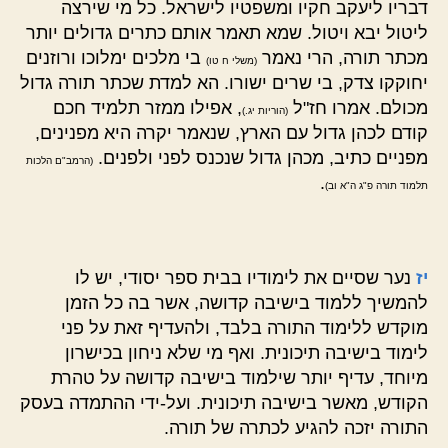
דבריו ליעקב חקיו ומשפטיו לישראל. כל מי שירצה
ליטול יבא ויטול. שמא תאמר אותם כתרים גדולים יותר
מכתר תורה, הרי נאמר
בי מלכים ימלוכו ורוזנים
(משלי ח טו)
יחוקקו צדק, בי שרים ישורו. הא למדת שכתר תורה גדול
מכולם. אמרו חז"ל
, אפילו ממזר תלמיד חכם
(הוריות יג.)
קודם לכהן גדול עם הארץ, שנאמר יקרה היא מפנינים,
מפניים כתיב, מכהן גדול שנכנס לפני ולפנים.
(הרמב"ם הלכות
.
תלמוד תורה פ"ג ה"א וב)
יז
נער שסיים את לימודיו בבית ספר יסודי, יש לו
להמשיך ללמוד בישיבה קדושה, אשר בה כל הזמן
מוקדש ללימוד התורה בלבד, ולהעדיף זאת על פני
לימוד בישיבה תיכונית. ואף מי שלא ניחון בכישרון
מיוחד, עדיף יותר שילמוד בישיבה קדושה על טהרת
הקודש, מאשר בישיבה תיכונית. ועל-ידי ההתמדה בעסק
התורה יזכה להגיע לכתרה של תורה.