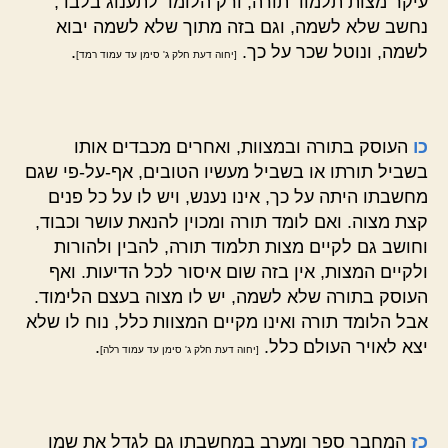
עיקר מצות תלמוד תורה, ורק הלומד לתענוג בלבד,
נחשב שלא לשמה, וגם בזה מתוך שלא לשמה יבוא
לשמה, ונוטל שכר על כך.
.
[יחוה דעת חלק ג' סימן עד עמוד רמד]
כו
העוסק בתורה ובמצוות, ואחרים מכבדים אותו
בשביל תורתו או בשביל מעשיו הטובים, אף-על-פי שגם
מחשבתו היתה על כך, אינו נענש, ויש לו על כל פנים
קצת מצוה. ואם לומד תורה ומכוין להנאת עושר וכבוד,
וחושב גם לקיים מצות תלמוד תורה, להבין ולהורות
ולקיים המצות, אין בזה שום איסור לכל הדיעות. ואף
העוסק בתורה שלא לשמה, יש לו מצוה בעצם הלימוד.
אבל הלומד תורה ואינו מקיים המצוות כלל, נוח לו שלא
יצא לאויר העולם כלל.
.
[יחוה דעת חלק ג' סימן עד עמוד רלה]
כז
המחבר ספר ומערב במחשבתו גם לגדל את שמו