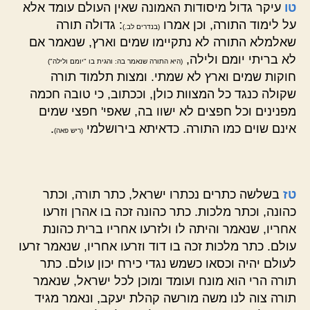
טו
עיקר גדול מיסודות האמונה שאין העולם עומד אלא
על לימוד התורה, וכן אמרו
: גדולה תורה
(בנדרים לב.)
שאלמלא התורה לא נתקיימו שמים וארץ, שנאמר אם
לא בריתי יומם ולילה,
(היא התורה שנאמר בה: והגית בו "יומם ולילה")
חוקות שמים וארץ לא שמתי. ומצות תלמוד תורה
שקולה כנגד כל המצוות כולן, וככתוב, כי טובה חכמה
מפנינים וכל חפצים לא ישוו בה, שאפי' חפצי שמים
אינם שוים כמו התורה. כדאיתא בירושלמי
.
(ריש פאה)
טז
בשלשה כתרים נכתרו ישראל, כתר תורה, וכתר
כהונה, וכתר מלכות. כתר כהונה זכה בו אהרן וזרעו
אחריו, שנאמר והיתה לו ולזרעו אחריו ברית כהונת
עולם. כתר מלכות זכה בו דוד וזרעו אחריו, שנאמר זרעו
לעולם יהיה וכסאו כשמש נגדי כירח יכון עולם. כתר
תורה הרי הוא מונח ועומד ומוכן לכל ישראל, שנאמר
תורה צוה לנו משה מורשה קהלת יעקב, ונאמר מגיד