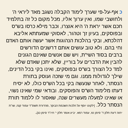
כ
אף-על-פי שערך לימוד הקבלה נשגב מאד ליראי ה'
ולחושבי שמו, ואין ערוך אליו, מכל מקום כל זה בתלמיד
חכם אשר יראת ה' היא אוצרו, וכבר מילא כרסו בש"ס
ובפוסקים, בעיון זך וטהור, לאסוקי שמעתתא אליבא
דהלכתא, ובקי בהלכות הנהוגות אשר יעשה אותם האדם
וחי בהם. ולא טוב עושים אותם דרשנים הדורשים
ברבים בסוד השי"ת, ויש שם אנשים שאינם הגונים
להבין את הדברים על בוריין, שלא יתכן שאדם שלא
למד כל הצורך בש"ס ובפוסקים, ואינו בקי בכל הדינים,
שילך לגדולות ממנו. וגם מי שזכה ועוסק בתורת
הנסתר, לאחר שנעשה בקי בכל הש"ס כולו, לא יסיח
דעתו מלימוד הש"ס והפוסקים. ובודאי שמי שאינו נשוי,
או שאינו למעלה מעשרים שנה, שאסור לו ללמוד תורת
הנסתר כלל.
[ילקוט יוסף על הלכות השכמת הבוקר, מהדורת תשס"ד עמוד קנה, שו"ת
.
יחוה דעת חלק ד' סימן טז, עמוד רמא. יביע אומר חלק י' חיו"ד סימן כג]