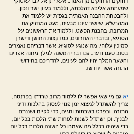
דחוקים הרחוקים מן האמת, אלא יתן אל לבו לאסוקי
שמעתתא אליבא דהלכתא, וללמוד בעיון ישר ונכון.
ולהבטחת ההבנה האמתית בגפ"ת יש ללמוד את
המהרש"א, שיושר עיונו מבעית, מעט המחזיק את
המרובה, בהבנת הפשט, וללמוד את הראשונים על
הסוגיא, ובדברי האחרונים, כמו קצות החושן ודישרן
סמיכין עלוהי, מה שנוגע לסוגיא, אשר דבריהם נאמרים
בטוב טעם ודעת. גם דברי המשנה למלך מחנה אפרים
והשער המלך יהיו להם לעינים, להדריכם בחידושי
התורה אשר יחדשו.
יא
גם מי שאי אפשר לו ללמוד מרוב טרדתו בפרנסה,
צריך להשתדל למצוא זמן פנוי לעסוק בהלכות ודיני
התורה, ובפרט בשבתות וחגים, כדי לקיים ושננתם
לבניך. וכן ישתדל לשנות לפחות שתי הלכות בכל יום,
כדי שיהיה בכלל מה שאמרו כל השונה הלכות בכל יום
מובטח לו שהוא בן העולם הבא.