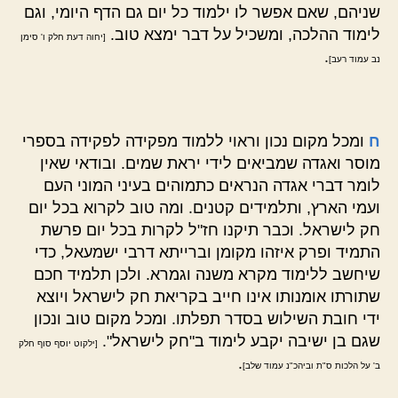
שניהם, שאם אפשר לו ילמוד כל יום גם הדף היומי, וגם
לימוד ההלכה, ומשכיל על דבר ימצא טוב.
[יחוה דעת חלק ו' סימן
.
נב עמוד רעב]
ח
ומכל מקום נכון וראוי ללמוד מפקידה לפקידה בספרי
מוסר ואגדה שמביאים לידי יראת שמים. ובודאי שאין
לומר דברי אגדה הנראים כתמוהים בעיני המוני העם
ועמי הארץ, ותלמידים קטנים. ומה טוב לקרוא בכל יום
חק לישראל. וכבר תיקנו חז"ל לקרות בכל יום פרשת
התמיד ופרק איזהו מקומן וברייתא דרבי ישמעאל, כדי
שיחשב ללימוד מקרא משנה וגמרא. ולכן תלמיד חכם
שתורתו אומנותו אינו חייב בקריאת חק לישראל ויוצא
ידי חובת השילוש בסדר תפלתו. ומכל מקום טוב ונכון
שגם בן ישיבה יקבע לימוד ב"חק לישראל".
[ילקוט יוסף סוף חלק
.
ב' על הלכות ס"ת וביהכ"נ עמוד שלב]