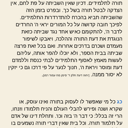
תורה לתלמידים. דכיון שאין השביתה על פת לחם, אין
הצדקה לבטל תורה בשל כך. ובפרט בזמן הזה
שהשביתה תביא בהכרח להתדרדרות התלמידים.
לפיכך חובה קדושה על כל המורים יראי ה' החרדים
לדבר ה', להתקומם כאיש אחד נגד שביתה כזאת
הנוגדת את דעת התורה וההלכה, ויאבקו לשיפור
מעמדם ושכרם בדרכים אחרות. ואם בכל זאת פרצה
שביתה בבית הספר, ולא יוכלו להפר אותה, עליהם
לעשות מאמץ לאסוף התלמידים לבתי כנסת וללמדם
דעת ומוסר ויראת ה', חנוך לנער על פי דרכו גם כי יזקין
לא יסור ממנה.
.
[יחוה דעת חלק ד' סימן מח עמוד רמו]
כג
כל מי שאפשר לו לעסוק בתורה ואינו עוסק, או
שקרא ושנה ופירש להבלי העולם והניח תלמודו וזנחו,
הרי זה בכלל: כי דבר ה' בזה וכו'. ותחלת דינו של אדם
על תלמוד תורה. וכל בית שאין דברי תורה נשמעים בו