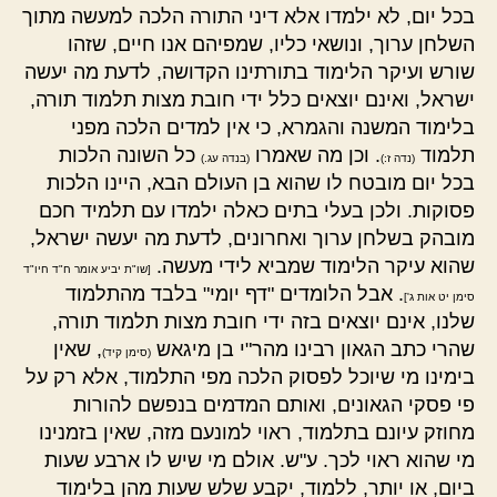
בכל יום, לא ילמדו אלא דיני התורה הלכה למעשה מתוך
השלחן ערוך, ונושאי כליו, שמפיהם אנו חיים, שזהו
שורש ועיקר הלימוד בתורתינו הקדושה, לדעת מה יעשה
ישראל, ואינם יוצאים כלל ידי חובת מצות תלמוד תורה,
בלימוד המשנה והגמרא, כי אין למדים הלכה מפני
תלמוד
. וכן מה שאמרו
כל השונה הלכות
(נדה ז:)
(בנדה עג.)
בכל יום מובטח לו שהוא בן העולם הבא, היינו הלכות
פסוקות. ולכן בעלי בתים כאלה ילמדו עם תלמיד חכם
מובהק בשלחן ערוך ואחרונים, לדעת מה יעשה ישראל,
שהוא עיקר הלימוד שמביא לידי מעשה.
[שו"ת יביע אומר ח"ד חיו"ד
. אבל הלומדים "דף יומי" בלבד מהתלמוד
סימן יט אות ג']
שלנו, אינם יוצאים בזה ידי חובת מצות תלמוד תורה,
שהרי כתב הגאון רבינו מהר"י בן מיגאש
, שאין
(סימן קיד)
בימינו מי שיוכל לפסוק הלכה מפי התלמוד, אלא רק על
פי פסקי הגאונים, ואותם המדמים בנפשם להורות
מחוזק עיונם בתלמוד, ראוי למונעם מזה, שאין בזמנינו
מי שהוא ראוי לכך. ע"ש. אולם מי שיש לו ארבע שעות
ביום, או יותר, ללמוד, יקבע שלש שעות מהן בלימוד