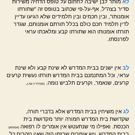
לא
מותר לבן ישיבה לחתום על טופס הדחיה משירות
סדיר בצה"ל, אף-על-פי שכתוב בטופס זה "שתורתו
אומנותו", ובין חכמים ובין תלמידים שלא הגיעו עדיין
לדין תלמיד חכם כולם בכלל תורתם אומנותם, שגדר
תורתו אומנותו הוא שתורתו קבע ומלאכתו עראי
לפרנסתו.
לב
אין ישנים בבית המדרש לא שינת קבע ולא שינת
עראי, וכל המתנמנם בבית המדרש תורתו נעשית קרעים
קרעים, שנאמר, וקרעים תלביש נומה.
.
(סנהדרין עא.)
לג
אין משיחין בבית המדרש אלא בדברי תורה,
שקדושת בית המדרש חמורה יותר מקדושת בית
הכנסת. ואפילו מי שנתעטש אין אומרים לו רפואה
(אסותא)
בבית המדרש. ויש אומרים שבזמן הזה שאין נזהרים כל