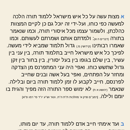
א
מצות עשה על כל איש מישראל ללמוד תורה הלכה
למעשה כפי כוחו, ועל-ידי זה יוכל גם כן לקיים המצוות
כהלכתן, ולשמור עצמו מכל איסורי תורה, וכמו שנאמר
בתורה
: ולמדתם אותם ושמרתם לעשותם. וכמו
(דברים ה א)
שאמרו רבותינו
גדול תלמוד שמביא לידי מעשה.
(קידושין מ.)
לפיכך כל איש מישראל חייב בתלמוד תורה, בין עני בין
עשיר, בין שלם בגופו בין בעל יסורין, בין בחור בין זקן
גדול שתשש כוחו. ואפי' היה עני המתפרנס מן הצדקה
ומחזר על הפתחים, ואפי' בעל אשה ובנים שחייב
לפרנסם, חייב לקבוע לו זמן ללמוד תורה ביום ובלילה.
שנאמר
לא ימוש ספר התורה הזה מפיך והגית בו
(יהושע א ח)
יומם ולילה.
[רמב"ם פרק א' מהלכות ת"ת ה"ח, וטור וש"ע יו"ד סי' רמו ס"א]
ב
ועד אימתי חייב אדם ללמוד תורה, עד יום מותו,