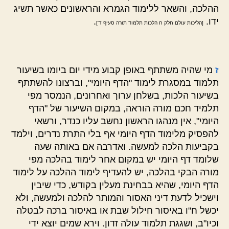
ההלכה, והשאר ללימוד הגמרא והראשונים כאשר תשיג
ידו.
.
[הליכות עולם חלק ח הלכות תלמוד תורה סעיף ד']
ז
מי שהיה משתתף באופן קבוע מידי יום ביומו בשיעור
תלמוד במסגרת לימוד "הדף היומי", וברצונו להשתתף
בשיעור הלכות, בשלחן ערוך ואחרונים, הנמסר מפי
תלמיד חכם מורה הוראה, במקום השיעור של "הדף
היומי", אין מנהגו הראשון נחשב עליו כנדר, ורשאי
להפסיק מלימוד הדף היומי אף בלי התרת נדרים, וילמד
בקביעות הלכה למעשה. ואדרבה אם באותה שעה
שלומד דף היומי יש במקום אחר לימוד בהלכה מפי
מורה הבקי בהלכה, יש להעדיף לימוד ההלכה על לימוד
הדף היומי, שהיא בבחינת מעלין בקודש, כדי שיבין
וישכיל לדעת דיני האסור והמותר להלכה ולמעשה, ולא
יכשל ח"ו באיסור חילול שבת או באיסור ברכה לבטלה
וכיו"ב, ושגגת תלמוד עולה זדון. וירא שמים יוצא ידי