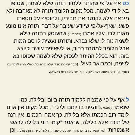
כט
אף-על-פי שהותר ללמוד תורה שלא לשמה, שסופו
בא לידי לשמה, מכל מקום הלומד תורה לא מאהבה ולא
מיראה אלא לקנטר את חביריו, ולהוסיף על חטאתו
פשע, שאף-על-פי שיודע שעובר על דברי תורה אינו מונע
תאות לבו, עליו אמרו
שהעוסק בתורה שלא
(ברכות יז.)
לשמה נוח לו שלא נברא. ותורתו נעשית לו סם המות.
אבל הלומד למטרת כבוד, או לשאיפת עושר וכיוצא
בזה, הוא בכלל ההיתר לעסוק שלא לשמה שסופו בא
לשמה, וכמבואר לעיל.
[ובמה שאמרו נח לו שלא נברא וכו', כשלא הגיע לשמה גם
.
בסוף ימיו, ראה ביחוה דעת חלק ג' סימן עד עמוד רמג בהערה]
ל
אף על פי שמצוה ללמוד תורה ביום ובלילה, כמו
שנאמר
"והגית בו יומם ולילה", מכל מקום אין אדם
(יהושע א)
לומד רוב חכמתו אלא בלילה, כך אמרו חכמים, אין רנה
של תורה אלא בלילה, שנאמר "קומי רוני בלילה לראש
אשמורות"
. וכן
(שיר השירים רבה פרשה ה, יא. פסוק קוצותיו תלתלים שחורות כעורב)