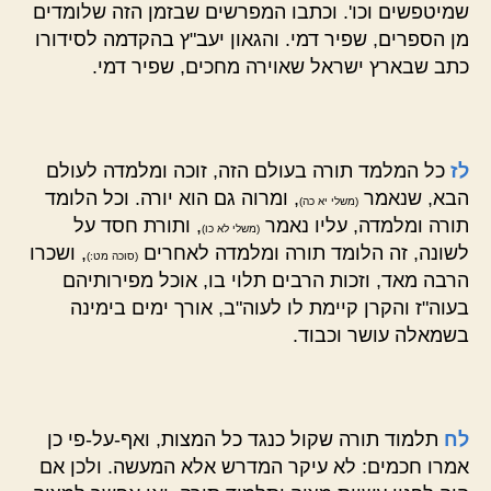
שמיטפשים וכו'. וכתבו המפרשים שבזמן הזה שלומדים
מן הספרים, שפיר דמי. והגאון יעב"ץ בהקדמה לסידורו
כתב שבארץ ישראל שאוירה מחכים, שפיר דמי.
לז
כל המלמד תורה בעולם הזה, זוכה ומלמדה לעולם
הבא, שנאמר
, ומרוה גם הוא יורה. וכל הלומד
(משלי יא כה)
תורה ומלמדה, עליו נאמר
, ותורת חסד על
(משלי לא כו)
לשונה, זה הלומד תורה ומלמדה לאחרים
, ושכרו
(סוכה מט:)
הרבה מאד, וזכות הרבים תלוי בו, אוכל מפירותיהם
בעוה"ז והקרן קיימת לו לעוה"ב, אורך ימים בימינה
בשמאלה עושר וכבוד.
לח
תלמוד תורה שקול כנגד כל המצות, ואף-על-פי כן
אמרו חכמים: לא עיקר המדרש אלא המעשה. ולכן אם