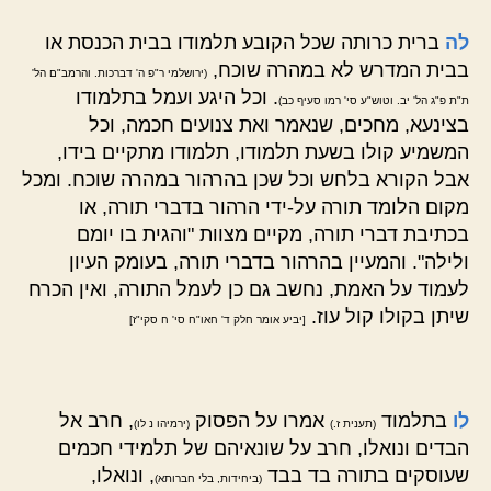
לה
ברית כרותה שכל הקובע תלמודו בבית הכנסת או
בבית המדרש לא במהרה שוכח,
(ירושלמי ר"פ ה' דברכות. והרמב"ם הל'
. וכל היגע ועמל בתלמודו
ת"ת פ"ג הל' יב. וטוש"ע סי' רמו סעיף כב)
בצינעא, מחכים, שנאמר ואת צנועים חכמה, וכל
המשמיע קולו בשעת תלמודו, תלמודו מתקיים בידו,
אבל הקורא בלחש וכל שכן בהרהור במהרה שוכח. ומכל
מקום הלומד תורה על-ידי הרהור בדברי תורה, או
בכתיבת דברי תורה, מקיים מצוות "והגית בו יומם
ולילה". והמעיין בהרהור בדברי תורה, בעומק העיון
לעמוד על האמת, נחשב גם כן לעמל התורה, ואין הכרח
שיתן בקולו קול עוז.
[יביע אומר חלק ד' חאו"ח סי' ח סקי"ז]
לו
בתלמוד
אמרו על הפסוק
, חרב אל
(תענית ז.)
(ירמיהו נ לו)
הבדים ונואלו, חרב על שונאיהם של תלמידי חכמים
שעוסקים בתורה בד בבד
, ונואלו,
(ביחידות, בלי חברותא)