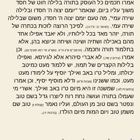
אמרו חכמים כל העוסק בתורה בלילה חוט של חסד
משוך עליו ביום, שנאמר "יומם יצוה ה' חסדו ובלילה
שירה עמי", מה טעם יומם יצוה ה' חסדו, משום שבלילה
שירה עמי.
. לפיכך הרוצה לזכות בכתרה של
(חגיגה יב: ע"ז ג:)
תורה, יזהר מאד בכל לילותיו, ולא יאבד אפילו אחד
מהם באכילה ושתיה ושינה ושיחה וכיוצא בהן, אלא
בתלמוד תורה וחכמה.
. וכן
(הרמב"ם פ"ג הי"ג. טוש"ע סי' רמו סעיף כג)
אמרו
לא אברי סיהרא אלא לגירסא. ואפילו
(עירובין סה.)
בלילות הקצרים של תמוז, יש ללמוד מעט כמיטב
יכולתו, ומליל ט"ו באב ואילך יוסיף על לימודו מעט
מעט. וכמו ששנינו
ודלא מוסיף יסיף, וכן אמרו
(אבות פ"א)
שמשנה זו היא מיום ט"ו באב ואילך. אשרי מי
(בתענית לא.)
שעמלו בתורה ועושה נחת רוח ליוצרו גדל בשם טוב
ונפטר בשם טוב מן העולם, ועליו נאמר
טוב שם
(קהלת ז)
משמן טוב ויום המות מיום הולדו.
.
(ברכות יז.)