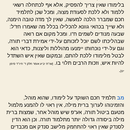
בלימודו שאין צריך להפסיק, אלא אף לכתחלה רשאי
ללמוד ולא ללכת לסעודת מצוה, ומכל שכן לתלמיד
חכם שמברר הלכה למעשה, שאין לך מדה טובה הימנה,
ולא שייך בכהאי גוונא להכלילו בכלל מה שאמרו חז"ל:
שבעה מנודים לשמים ח"ו. ומכל מקום אם רואה
שבהליכתו לשם יוכל לזכותם על-ידי אמירת דברי תורה,
וגם על-ידי נוכחותו יימנעו מהוללות וליצנות, כדאי הוא
לבטל מלימודו ללכת להתם, ובמקום שאין איש השתדל
להיות איש, וזכות הרבים תלוי בו.
[שו"ת יביע אומר חלק ד' חיו"ד סימן
.
יט]
מב
תלמיד חכם השוקד על לימודו, שהוא מוהל,
והזמינוהו לערוך ברית מילה, אין ראוי לו להמנע מלמול
מטעם ביטול תורה, אע"פ שיש מוהל אחר, שמצות ברית
מילה ביסודה גדולה יותר מתלמוד תורה. וכן הוא הדין
לסנדק שאין ראוי להתחמק מלישב סנדק אם מכבדים