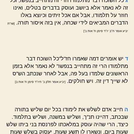
ג
כל השוכח דבר מתלמודו הרי זה מתחייב בנפשו, וכל
זה לא נאמר אלא ביושב ועוסק בדברים בטלים, ואינו
חוזר על תלמודו, אבל אם אכל זיתים וכיוצא באלו
הדברים המביאים לידי שכחה, אין בזה איסור תורה.
[שו"ת
יביע אומר ח"ב יו"ד סימן ח' אות ב']
ד
יש אומרים דמה שאמרו חז"ל"כל השוכח דבר
מתלמודו הרי זה מתחייב בנפשו" לא נאמר אלא בזמן
הראשונים שלמדו בעל פה, אבל לאחר שנכתב הש"ס
לא שייך דין זה. ויש חולקים.
[יביע אומר חלק ב' חיו"ד סימן ח' אות ב]
ה
חייב אדם לשלש את לימודו בכל יום שליש בתורה
שבכתב, דהיינו תנ"ך, ושליש במשנה, ושליש בתלמוד.
כיצד, הרי שהיה עוסק במלאכתו לפרנסת בני ביתו שלש
שעות ביום, ונשארו לו תשע שעות, יעסוק בשלש שעות