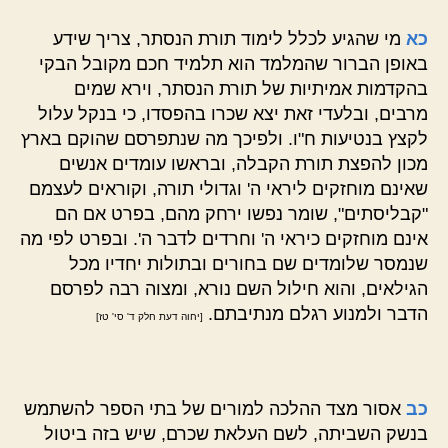
כא
מי שהגיע לכלל לימוד תורת הנסתר, צריך שידע
באופן הברור שהמלמד הוא תלמיד חכם מקובל הבקי
בהקדמות אמיתיות של תורת הנסתר, וירא שמים
מרבים, ובלעדי זאת יצא שכרו בהפסדו, כי בנקל עלול
לקצץ בנטיעות ח"ו. ולפיכך מה שנתפרסם שהוקם בארץ
מכון להפצת תורת הקבלה, ובראשו עומדים אנשים
שאינם מוחזקים ליראי ה' וגדולי תורה, וקוראים לעצמם
"קבליסתים", שומר נפשו ירחק מהם, בפרט אם הם
אינם מוחזקים כיראי ה' וחרדים לדבר ה'. ובפרט לפי מה
שנמסר שלומדים שם בחורים ובתולות יחדיו מכל
הגילאים, והוא חילול השם נורא, ומצוה רבה לפרסם
הדבר ולמנוע רגלם מנתיבתם.
[יחוה דעת חלק ד' סי' טז]
כב
אסור מצד ההלכה למורים של בתי הספר להשתמש
בנשק השביתה, לשם העלאת שכרם, שיש בזה ביטול