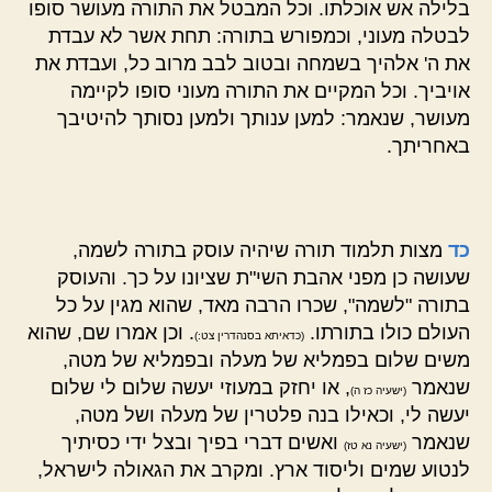
בלילה אש אוכלתו. וכל המבטל את התורה מעושר סופו
לבטלה מעוני, וכמפורש בתורה: תחת אשר לא עבדת
את ה' אלהיך בשמחה ובטוב לבב מרוב כל, ועבדת את
אויביך. וכל המקיים את התורה מעוני סופו לקיימה
מעושר, שנאמר: למען ענותך ולמען נסותך להיטיבך
באחריתך.
כד
מצות תלמוד תורה שיהיה עוסק בתורה לשמה,
שעושה כן מפני אהבת השי"ת שציונו על כך. והעוסק
בתורה "לשמה", שכרו הרבה מאד, שהוא מגין על כל
העולם כולו בתורתו.
. וכן אמרו שם, שהוא
(כדאיתא בסנהדרין צט:)
משים שלום בפמליא של מעלה ובפמליא של מטה,
שנאמר
, או יחזק במעוזי יעשה שלום לי שלום
(ישעיה כז ה)
יעשה לי, וכאילו בנה פלטרין של מעלה ושל מטה,
שנאמר
ואשים דברי בפיך ובצל ידי כסיתיך
(ישעיה נא טז)
לנטוע שמים וליסוד ארץ. ומקרב את הגאולה לישראל,