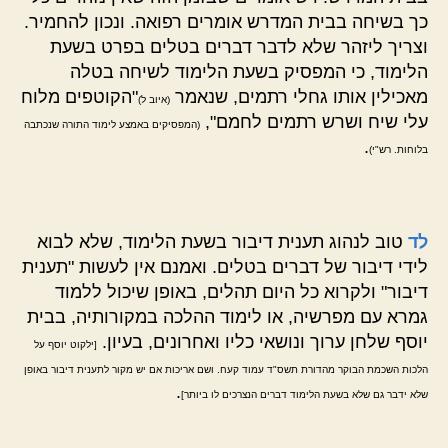
כך בשיחה בבית המדרש אומרים רפואה. ונכון להחמיר.
וצריך ליזהר שלא לדבר דברים בטלים בפרט בשעת
הלימוד, כי המפסיק בשעת הלימוד לשיחה בטלה
מאכילין אותו גחלי רתמים, שנאמר
"הקוטפים מלוח
(איוב ל)
עלי שיח ושרש רתמים לחמם",
(המפסיקים באמצע לימוד התורה שנכתבה
.
בלוחות. רש"י)
לד
טוב לנהוג תענית דיבור בשעת הלימוד, שלא לבוא
לידי דיבור של דברים בטלים. ואמנם אין לעשות "תענית
דיבור" ולקרוא כל היום תהלים, באופן שיכול ללמוד
גמרא עם מפרשיה, או לימוד ההלכה במקורותיה, בבית
יוסף שלחן ערוך ונושאי כליו ואחרונים, בעיון.
[ילקוט יוסף על
הלכות השכמת הבוקר מהדורת תשס"ד עמוד קעח. ושם אריכות אם יש מקור לתענית דיבור באופן
.
שלא ידבר גם שלא בשעת הלימוד דברים הנצרכים לו ביותר]