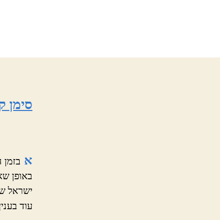
סימן ק
א
בזמן ה
באופן שא
ישראל שי
עוד בענין