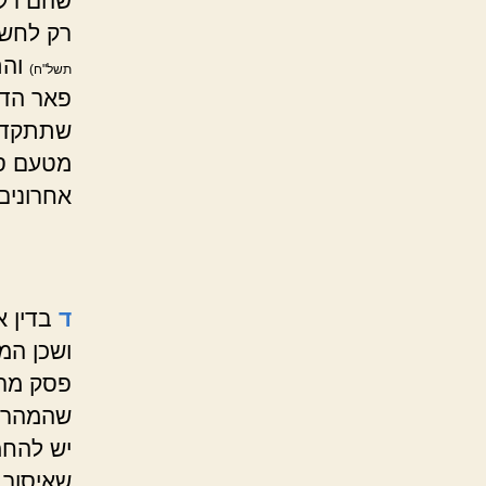
שהם רק 
רק לחשש
והת
תשל"ח)
פאר הד
שתתקדש ח
מטעם סג
אחרונים.
ד
בדין 
ושכן המ
פסק מר
שהמהרי"
יש להחמ
שאיסור 