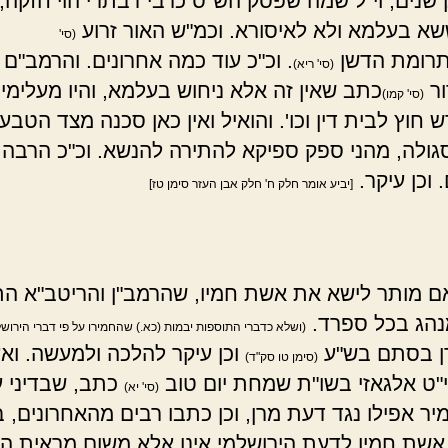
שנים, וי"ל שמה שפסק הש"ס כרבי דבתרי הוי חזקה, 
א בעלמא ולא לאיסורא. וכמ"ש האור זרוע
(סי'
רומת הדשן
. וכ"כ עוד כמה אחרונים. והרמב"ם
(סי' ריא)
ור
כתב שאין זה אלא ניחוש בעלמא, והיו מעלימים
(סי' קמו)
וץ לבית דין וכו'. והואיל ואין כאן סכנה מצד הטבע
ולה, מהני ספק ספיקא להתירה להנשא. וכ"כ הרבה
 וכן עיקר.
[יביע אומר חלק ח' חלק אבן העזר סימן טז]
אם מותר לישא את אשת חמיו, שהרמב"ן והריטב"א התי
נהג בכל ספרד.
(ושלא כדברי התוספות יבמות (כא.) שהחמירו על פי דברי הירושל
ן בסתם בש"ע
וכן עיקר להלכה ולמעשה. וא
(סימן טו סק"ד)
ט אלגאזי בשו"ת שמחת יום טוב
כתב, שבדיני ע
(סי' יא)
יר אפילו נגד דעת מרן, וכן כתבו רבים מהאחרונים, ב
אשת חמיו לדעת הירושלמי אינו אלא משום מראית העי