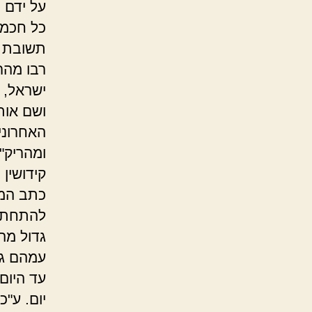
על ידם 
כל חכמי
תשובת ר
רבו מהר
ישראל, 
ושם אות 
האחרוני
ומהריק"ש
קידושין 
כתב המה
להתחתן 
גדול מה
עמהם גד
עד היום
יום. ע"