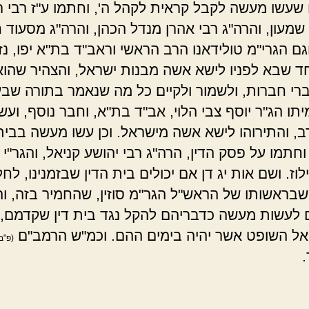
שעשו מעשה לקבל קראית לקהל ה', וחתמו ע"ז רבי 
שמעון, והרה"ג רבי אהרן מנדל הכהן, והרה"ג מסעוד ח
גם הגרי"מ טולידאנו הרב הראשי וראב"ד בת"א יפו, נזד
ד שבא לפניו לישא אשה מבנות ישראל, והצהיר שהוא 
רי חברות, ולשמור ולקיים כל מה שנאמר בתורה שבע
יתו הג"ר יוסף צבי הלוי, אב"ד בת"א, וחבר נוסף, ועשו
, והתירוהו לישא אשה מישראל. וכן עשו מעשה בבית 
חתמו על פסק הדין, הרה"ג רבי יהושע קניאל, והגר"י פ
לוז. ושם אות יג דן אם יכולים בית הדין שבזמנינו, לחל
 שבראשותו של הראש"ל הגר"מ סוזין, שהחמיר בזה, ו
לעשות מעשה כדבריהם להקל נגד בית דין שקדמם,
ל השופט אשר יהיה בימים ההם. וכמ"ש הרמב"ם
(פ"ב
.