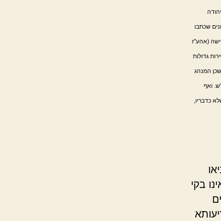
יהודה
נים שכתבו
ישה (אהע"ז
ירות גדולות
שכן המנהג
ש. ואף
א כדבריו,
או
נו בקי
ם
יעותא