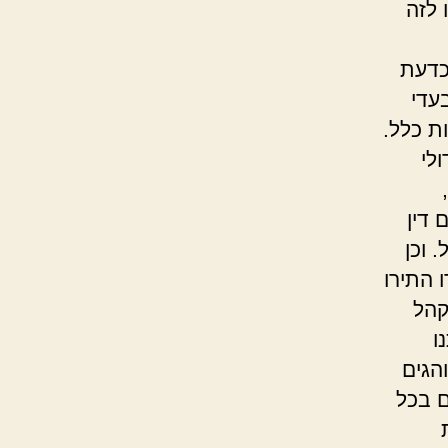
 לזה
כדעת
עדי
ת כלל.
לי
 דין
 וכן
 התירו
קהל
ו
הגים
ם בכל