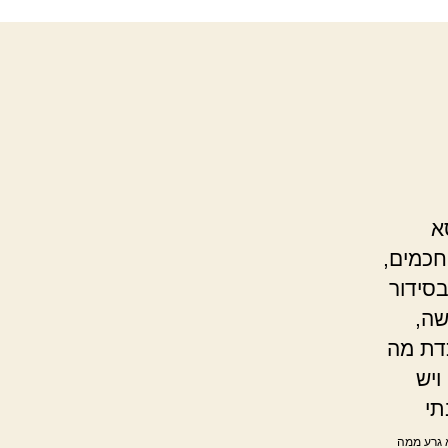
א
חכמים,
סידור
שה,
כדת מה
ויש
תי
א גרע ממה