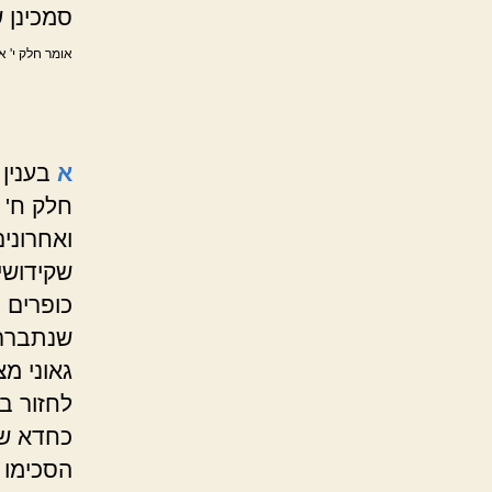
סמכינן 
אומר חלק י' א
א
בענין
חלק ח'
ואחרוני
שקידושי
כופרים ב
שנתברר 
גאוני מ
לחזור ב
כחדא של 
הסכימו 