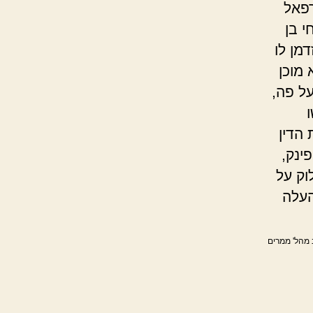
רפאל
י בן
מן לו
מוכן
ל פה,
הדין
ינק,
וק על
העלה
 מהל' ממרים