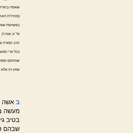
שאמרו בהוריו
(מהדו"ת חאהע"
בפשיטות שסידו
סי' יב אות ו')
הרב המורה צדק
בכל ערי המערב
שהחתם סופר כ
שאין זה אלא ב
ב
אשה ש
מעשה בי
בטיב גי
שבהם סד