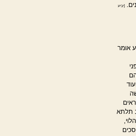
ים.
[יביע
ע אומר
ני
הם
עוד
שה
ראים
ב תלתא
לוי,
סכים