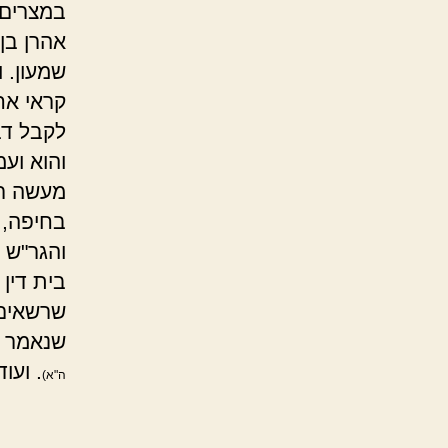
במצרים 
אהרן בן 
שמעון. ו
קראי אח
לקבל דב
והוא ועמ
מעשה רב
בחיפה, ו
והגר"ש י
בית דין
שרשאים 
שנאמר א
. ועוד
ה"א)