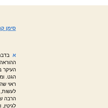
סימן קנ
א
בדבר 
ההוראה 
העיקר ב
הגט. ומ
ראוי שה
לעשות, 
הרבה שמ
לגיטין,