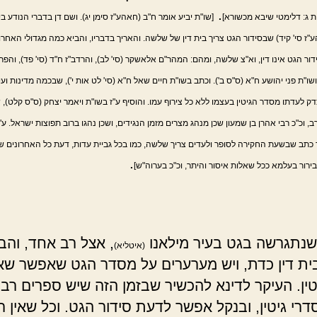
.
ת ג: דלימטי שיבא מכשורא]
[שו"ת יביע אומר ח"ב (חאהע"ז סימן יג). ושם דן בדברי הנודע ב
ז סי' קיד) שבסידור הגט צריך בית דין של שלשה. והאריך בדבריו, והביא כמה מגדולי האחרו
ר הגט אינו דין, וא"צ שלשה, ומהם: המהר"ם אלאשקר (סי' לב), והרדב"ז ח"ד (סי' פד), והפר
. ושו"ת פני יהושע ח"א (ס"ס ב'). וכתב בשו"ת חיים שאל ח"א (סי' לט אות י'), שבכמה מדינות ועי
 לעדתו מסדר הגיטין בעצמו ללא כל צירוף עמו. והוסיף ע"ז בשו"ת ויאמר יצחק (ס"ס קלט), 
, וכ"כ רבי אהרן בן שמעון שכן מנהג מצרים מזמן הנגידים, ושכן נהגו ברוב תפוצות ישראל. ע"
תב שבשעת החקירה לסופר ולעדים צריך שלשה, כמו בכל גביית עדות, דעת כל האחרונים של
.
ירור בעלמא ככל שאלות איסור והיתר, וכ"כ בערוה"ש]
נתגרשה בגט בעיר מילאנו
, אצל רב אחד, והבי
(איטליא)
ת דין כדת, ויש מערערים על מסדר הגט שאפשר שאי
טין. העיקר לדינא להכשיר שבזמן הזה שיש ספרים רבי
רי גיטין, ובנקל אפשר לדעת סידור הגט. וכל שאין ר