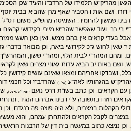
הגאון מהריק"ש תלמידו של הרדב"ז והעיד שכן הסכימו
 דורו. ושם אות ו הסביר שאף מרן שהביא בבית יוסף
בינו שמשון להחמיר, השמיטה מהש"ע, משום דס"ל 
"י בי רב. ועוד שאפשר שהר"ש מיירי בקידושי קראים ב
אבל בעדי קראים אין בהם ממש. ואין כאן חשש ממזרו
ז' שאין לחוש ג"כ לקידושי ביאה, וכן מבואר בדברי גדו
ם, ומהם המהר"י לבית הלוי, ומהר"י ששון, והמהרש"ך,
. ושם באות יב הביא עדות גאוני מצרים שאין לקראים
כלל, ושבדקו אחריהם ומצאו שאינם עושים קידושין כלל.
ריק"ש בהגהותיו לאה"ע
שהרדב"ז וכל חכמי דורו
(סי' ד)
עם הקראים. וכן כתב בשו"ת דרכי נועם
, ש
(חאה"ע סי נט)
קראים חזרו בתשובה ע"י רבינו אברהם הנגיד, ונתחתנ
ולי הקהלות במצרים, ולא היה פוצה פה כנגדם, וכן נו
 במצרים לקבל הקראים ולהתחתן עמהם, והוא מעשי
כ. וכן נמצא כתוב במעשה בית דין של הרבנות הראשית