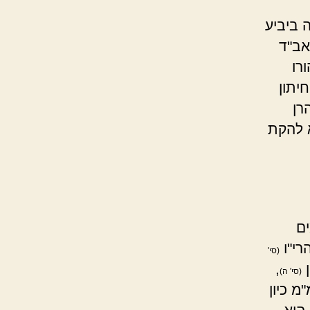
 ביביע
אב"ד
רו
יתון
רן
 להקת
ים
רי"ו
(סי'
ן
,
(סי' ה)
 כיון