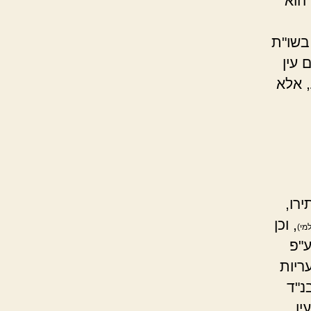
הוא
 בשו"ת
 עין
, אלא
רו,
, וכן
מי)
ע"פ
ריות
נ"ד
ן,