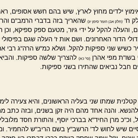
אימוץ ילדים מחוץ לארץ, שיש בהם חשש אסופים, ראה
ק ח'
שהאריך בזה בדברי הרמב"ם והר
(חלק אבן העזר סימן יג)
, והעלה להקל על ידי גיור, מטעם ספק ספיקא, וכן הו
ולי הדור האחרונים. ושם אות ז' העלה שגם בפיסולי ח
ר כשיש שני ספיקות להקל. ושלא כמ"ש הרה"ג רבי אה
בשו"ת מפי אהרן
להצריך שלשה ספיקות. והביא
(סי' כא)
ם חבל נביאים שהתירו בשני ספיקות.
טלנית שמתו שני בעליה הראשונים, והיא צעירה לימ
להנשא. והנה אחד מהם היה זקן בשנים, ובזה כתב מה
 וכ"כ מרן החיד"א בברכי יוסף, והתורת חסד מלובלי
ים שיש לחוש לד' הרשב"ץ בשם הריב"ש להחמיר. ומ"מ