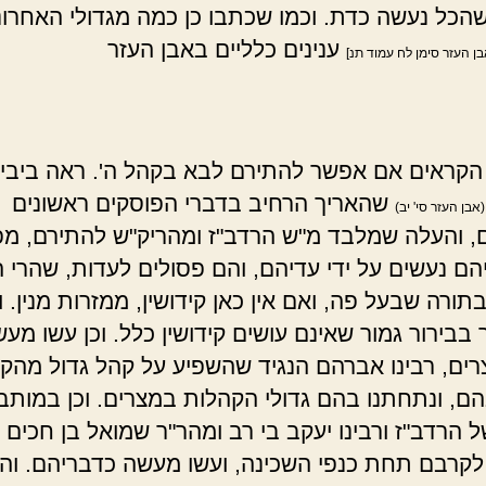
שהכל נעשה כדת. וכמו שכתבו כן כמה מגדולי האחרונ
ענינים כלליים באבן העזר
בן העזר סימן לח עמוד תנ]
 הקראים אם אפשר להתירם לבא בקהל ה'. ראה ביבי
שהאריך הרחיב בדברי הפוסקים ראשונים
(אבן העזר סי' יב)
ם, והעלה שמלבד מ"ש הרדב"ז ומהריק"ש להתירם, מפ
הם נעשים על ידי עדיהם, והם פסולים לעדות, שהרי 
תורה שבעל פה, ואם אין כאן קידושין, ממזרות מנין. ו
בבירור גמור שאינם עושים קידושין כלל. וכן עשו מע
צרים, רבינו אברהם הנגיד שהשפיע על קהל גדול מהק
הם, ונתחתנו בהם גדולי הקהלות במצרים. וכן במות
הרדב"ז ורבינו יעקב בי רב ומהר"ר שמואל בן חכים ה
לקרבם תחת כנפי השכינה, ועשו מעשה כדבריהם. וה