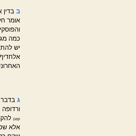
ב
בדין 
אומר חל
והפוסקים
כמה מגד
יש להתי
אלחדיף 
האחרוני
ג
בדבר ק
ורדופה 
להקל,
קפג)
אלא שסי