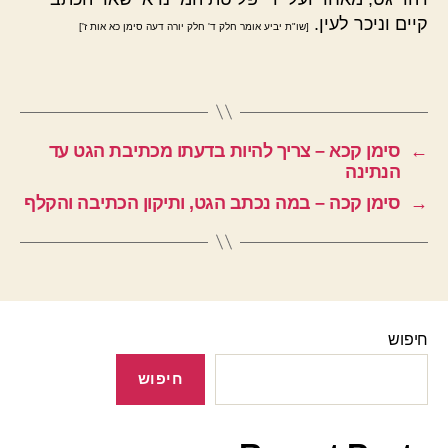
קיים וניכר לעין.
[שו"ת יביע אומר חלק ד' חלק יורה דעה סימן כא אות ז']
←
סימן קכא – צריך להיות בדעתו מכתיבת הגט עד
הנתינה
→
סימן קכה – במה נכתב הגט, ותיקון הכתיבה והקלף
חיפוש
חיפוש