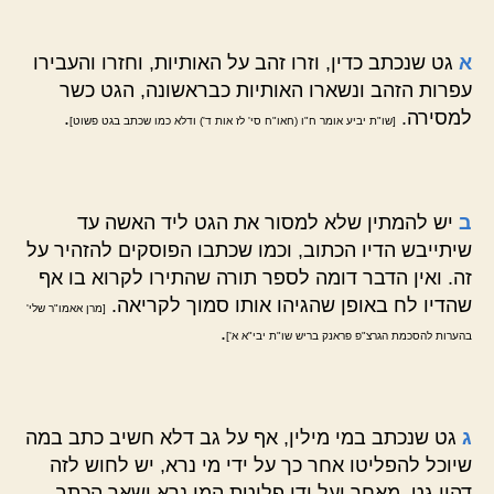
א
גט שנכתב כדין, וזרו זהב על האותיות, וחזרו והעבירו
עפרות הזהב ונשארו האותיות כבראשונה, הגט כשר
למסירה.
.
[שו"ת יביע אומר ח"ו (חאו"ח סי' לז אות ד') ודלא כמו שכתב בגט פשוט]
ב
יש להמתין שלא למסור את הגט ליד האשה עד
שיתייבש הדיו הכתוב, וכמו שכתבו הפוסקים להזהיר על
זה. ואין הדבר דומה לספר תורה שהתירו לקרוא בו אף
שהדיו לח באופן שהגיהו אותו סמוך לקריאה.
[מרן אאמו"ר שלי'
.
בהערות להסכמת הגרצ"פ פראנק בריש שו"ת יבי"א א']
ג
גט שנכתב במי מילין, אף על גב דלא חשיב כתב במה
שיוכל להפליטו אחר כך על ידי מי נרא, יש לחוש לזה
דהוי גט, מאחר ועל ידי פליטת המי נרא ישאר הכתב