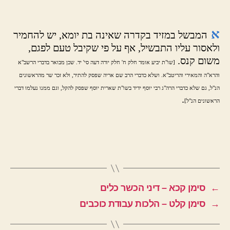
א
המבשל במזיד בקדרה שאינה בת יומא, יש להחמיר
ולאסור עליו התבשיל, אף על פי שקיבל טעם לפגם,
משום קנס.
[שו"ת יביע אומר חלק ח' חלק יורה דעה סי' יד. שכן מבואר בדברי הרשב"א
והרא"ה והמאירי והריטב"א. ושלא כדברי הרב שם אריה שפסק להתיר, ולא זכר שר מהראשונים
הנ"ל, גם שלא כדברי הרה"ג רבי יוסף ידיד בשו"ת שארית יוסף שפסק להקל, וגם ממנו נעלמו דברי
.
הראשונים הנ"ל]
←
סימן קכא – דיני הכשר כלים
→
סימן קלט – הלכות עבודת כוכבים