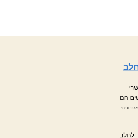
חלב
רי
שים הם
איסור והיתר
 לחלב