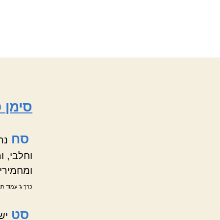
סימן 
סח
נה
וחלבי, ו
ומחמירי
כרך ג' עמוד תנ
סט
יש