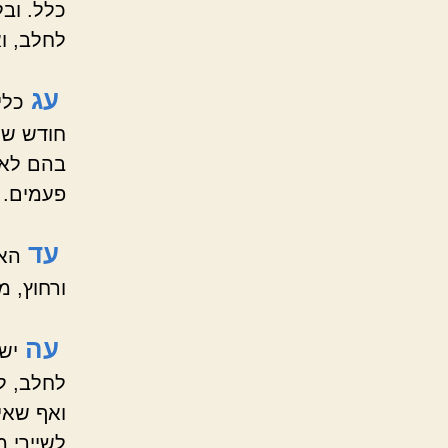
כלל. וב
לחלב, ו
עג
כלי
חודש של
בהם לאח
פעמים.
עד
האו
ורחוץ, 
עה
יש
לחלב, ל
ואף שאין
לשיירי 