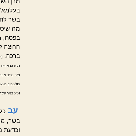
מרן השלח
בעלמא".
בשר לח
מה שיסמ
בפסח, מ
הרוצה לה
ברכה.
[י
דעת הרמב"ם דכ
פ"ה מי"ב מבואר
בולעים קימעא,
וע"ע במה שכתב
עב
כל
בשר, מו
וכדעת מ