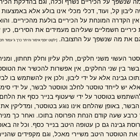
מה שנשפך על הכיריים נשרף וכלה, וגם בהדלקת הכירי
 ליבון קל, ועוד, דכלי מכלי אינו בולע אלא באמצעות 
ין הקדרה המונחת על הכיריים בולעת מהכיריים. והוא 
 כיריים חשמליים שעליהם מעמידים את הסירים, כיון
ם את מה שנשפך על החצובה.
[ילקוט יוסף איסור והיתר כרך ג' עמוד תסז
סטר העשוי משני חלקים, חלק עליון וחלק תחתון, ומניח
בשר בין שני החלקים, אין אפשרות להכשיר את הטוסט
וכו גבינה אלא על ידי ליבון, ולכן אין להשתמש בו לב
לא יש לייחד טוסטר לחלב וטוסטר לבשר, על ידי סימן.
להשתמש בטוסטר על ידי שיעטוף בנייר כסף את הלחם
הבשר, באופן שהלחם אינו נוגע בטוסטר, ומדליקין את
כרבע שעה קודם הנחת הפרוסה בתוכו. ואחר כך מניח
וסת גבינה גם כן עטופה היטב בנייר כסף. וכל זה באופ
את הטוסטר היטב משיירי מאכל, וגם מקפידים שהנייר