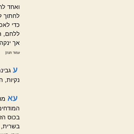
ואחד לחת
לחתוך ל
כדי לאכו
ללחם, ר
אך ינקה 
עמוד תנה]
ע
גבינ
נקיות, 
עא
מו
המודחים
בכוס הז
בשרית, 