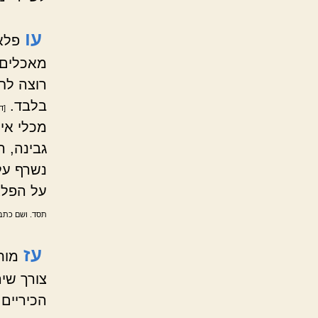
עו
פלא
מאכלים 
רוצה לחמ
בלבד.
[ד
מכלי אי
גבינה, 
נשרף על 
על הפלא
תסד. ושם כתבנ
עז
מות
צורך שיה
הכיריים