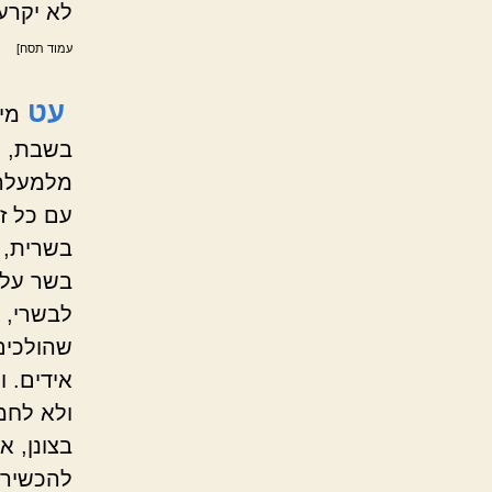
לא יקרע 
עמוד תסח]
עט
מי
בשבת, ו
מלמעלה 
עם כל ז
בשרית, ו
בשר על 
לבשרי, 
שהולכים
אידים. 
ולא לחמ
בצונן, א
להכשירו