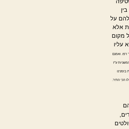
טיפה
ין
להם על
ת אלא
ל מקום
 עליו
 רפו. ואמנם
משניות ע"ז
 בזמנינו
ו הכי התיר.
הם
ים,
ולטים