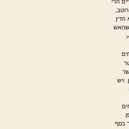
ים הרי
רוטב,
הדין
 שהאש
]
ים
ר
שר
 ויש
ים
ן
 כסף