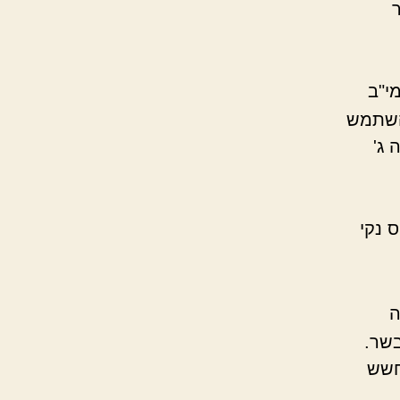
י"ב
השתמש
ג'
 נקי
ה
בשר.
מחשש