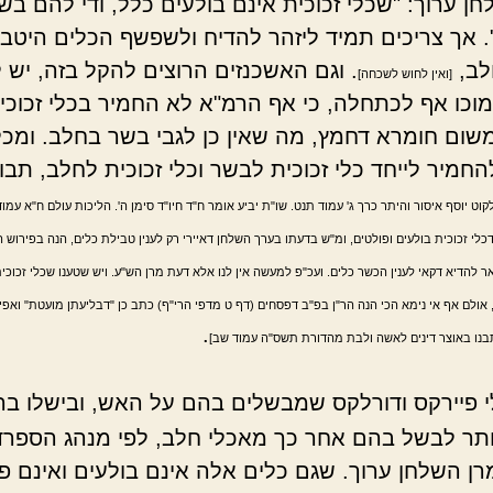
ן ערוך: "שכלי זכוכית אינם בולעים כלל, ודי להם בש
 אך צריכים תמיד ליזהר להדיח ולשפשף הכלים היטב ב
לב,
. וגם האשכנזים הרוצים להקל בזה, יש 
[ואין לחוש לשכחה]
וכו אף לכתחלה, כי אף הרמ"א לא החמיר בכלי זכוכי
שום חומרא דחמץ, מה שאין כן לגבי בשר בחלב. ומכ
חמיר לייחד כלי זכוכית לבשר וכלי זכוכית לחלב, תבוא
לקוט יוסף איסור והיתר כרך ג' עמוד תנט. שו"ת יביע אומר ח"ד חיו"ד סימן ה'. הליכות עולם ח"א עמוד
לי זכוכית בולעים ופולטים, ומ"ש בדעתו בערך השלחן דאיירי רק לענין טבילת כלים, הנה בפירוש ה
 להדיא דקאי לענין הכשר כלים. ועכ"פ למעשה אין לנו אלא דעת מרן הש"ע. ויש שטענו שכלי זכוכית
 אולם אף אי נימא הכי הנה הר"ן בפ"ב דפסחים (דף ט מדפי הרי"ף) כתב כן "דבליעתן מועטת" ואפיל
.
נו באוצר דינים לאשה ולבת מהדורת תשס"ה עמוד שב]
י פיירקס ודורלקס שמבשלים בהם על האש, ובישלו ב
תר לבשל בהם אחר כך מאכלי חלב, לפי מנהג הספרד
רן השלחן ערוך. שגם כלים אלה אינם בולעים ואינם פ