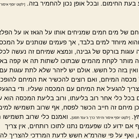
בעת החימום. ובכל אופן נכון להחמיר בזה.
[ילקוט יוסף איסור 
חם של מים חמים שמניחים אותו על הגאז או על הפל
הוא מיוחד למים בלבד, אך פעמים שנותנים על המכס
עוגות בורקס של גבינה, ונמצא שמיחם זה נעשה לכלי
ה מותר לקחת מהמים שבתוכו לשתות תה או קפה בא
אין בזה כל חשש. אולם יש ליזהר שלא לתת עוגות עם 
מכסה המיחם, ואם רוצים להכשיר את המיחם להופכו
צריך להגעיל את המיחם עם המכסה שעליו. ודי בהגעל
 בכל כלי אחר רוב בליעתו, ורוב בליעת המכסה הוא על
וכן מיחם זה חייב הכשר לפסח, אף שרוב תשמישו למים
ץ.
. ואמנם כלי שרוב תשמישו ה
[ילקוט יוסף איסור והיתר כרך ג' עמ' תסט]
ף אם ידוע לנו שפעמים נתנו לתוכו רותחים, אין צריך
, ואף על פי שהרמ"א חשש לדעת המרדכי להצריך לה