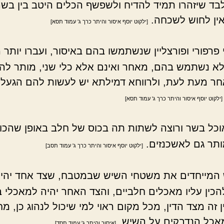
לבד שיזהרו תמיד להדיח ולשפשף הכלים היטב בין בשר
אין לחוש לשכחה.
[ילקוט יוסף איסור והיתר כרך ג' עמוד תסא]
 פרפורי ופורצליין שנשתמשו בהם באיסור, ועברו יותר מ
א נשתמש בהם, מאחר ואינם אלא כלי שני, מותר ל
ר מעת לעת, ולרווחא דמילתא יש לעשות להם הגעלה 
[ילקוט יוסף איסור והיתר כרך ג' עמוד תסא]
כל בשר ורוצה לשתות תה בכוס של חלב באופן שהכוס
מותר גם לאשכנזים.
[ילקוט יוסף איסור והיתר כרך ג' עמוד תסב]
 המייחדים את משטחי השיש שבמטבח, שצד אחד יהי
הכין עליו מאכלים חלביים, והצד האחר יהיה למאכלי 
 זה מצד הדין, מכל מקום ראוי למי שיכול לנהוג כן, 
מאכל הנדבקים על השיש.
[איסור והיתר ג' עמוד תסד]