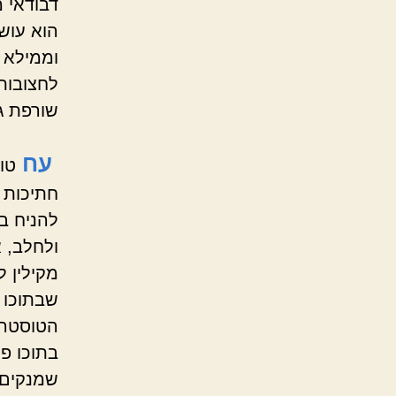
דבודאי 
הוא עושה
וממילא א
לחצובות
שורפת ג
עח
טו
חתיכות 
להניח בת
ולחלב, א
מקילין 
שבתוכו 
הטוסטר 
בתוכו פר
שמנקים 