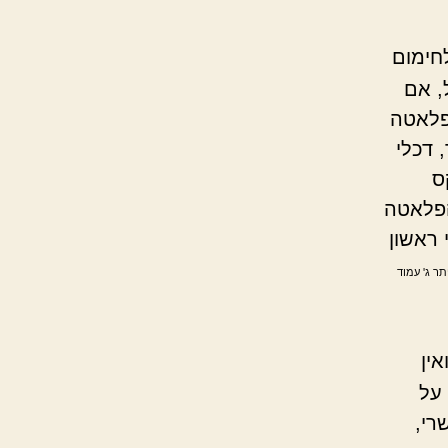
חימום
, אם
הפלאטה
 דכלי
ס
הפלאטה
 ראשון
תר ג' עמוד
ין
 על
רי,