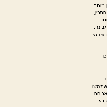
 מותר
סכין,
וחד
בינה.
והיתר כרך ג'
ם
ת
השתמשו
ארוחה
וכדעת