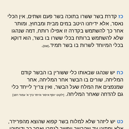
כז
קדרת בשר ששרו בתוכה בשר פעם ושתים, אין הכלי
נאסר, אלא ידיחנו היטב במים מבית ומבחוץ, ומותר
אחר כך להשתמש בקדרה זו אפילו רותח, דמה שנהגו
שלא להשתמש ברותח בכלי ששרו בו בשר, הוא דוקא
בכלי המיוחד לשרות בו בשר תמיד.
.
[שם]
כח
יש שנהגו שבאותו כלי ששורין בו הבשר קודם
המליחה, שורים בו הבשר אחר המליחה, אחר
שמנפצים את המלח שעל הבשר, ואין צריך לייחד כלי
גם להדחה שאחר המליחה.
[ילקוט יוסף איסור והיתר כרך א' עמוד רפב]
כט
יש ליזהר שלא למלוח בשר קפוא שהוצא מהפריז'ר,
אלא ימתינו עד שהבשר יופשר לגמרי ואחר כך ידיחוהו