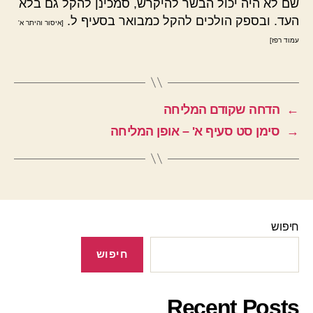
שם לא היה יכול הבשר להיקרש, סמכינן להקל גם בלא
העד. ובספק הולכים להקל כמבואר בסעיף ל.
[איסור והיתר א'
עמוד רפז]
←
הדחה שקודם המליחה
→
סימן סט סעיף א' – אופן המליחה
חיפוש
חיפוש
Recent Posts