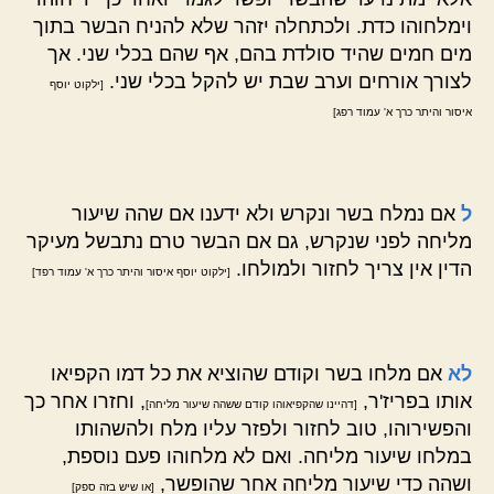
וימלחוהו כדת. ולכתחלה יזהר שלא להניח הבשר בתוך
מים חמים שהיד סולדת בהם, אף שהם בכלי שני. אך
לצורך אורחים וערב שבת יש להקל בכלי שני.
[ילקוט יוסף
איסור והיתר כרך א' עמוד רפג]
ל
אם נמלח בשר ונקרש ולא ידענו אם שהה שיעור
מליחה לפני שנקרש, גם אם הבשר טרם נתבשל מעיקר
הדין אין צריך לחזור ולמולחו.
[ילקוט יוסף איסור והיתר כרך א' עמוד רפד]
לא
אם מלחו בשר וקודם שהוציא את כל דמו הקפיאו
אותו בפריז'ר,
, וחזרו אחר כך
[דהיינו שהקפיאוהו קודם ששהה שיעור מליחה]
והפשירוהו, טוב לחזור ולפזר עליו מלח ולהשהותו
במלחו שיעור מליחה. ואם לא מלחוהו פעם נוספת,
ושהה כדי שיעור מליחה אחר שהופשר,
[או שיש בזה ספק]