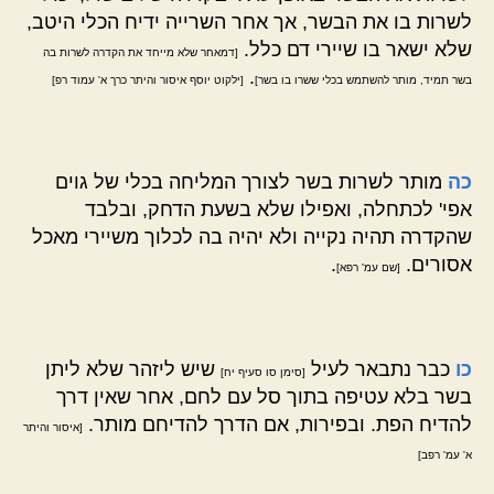
לשרות בו את הבשר, אך אחר השרייה ידיח הכלי היטב,
שלא ישאר בו שיירי דם כלל.
[דמאחר שלא מייחד את הקדרה לשרות בה
.
בשר תמיד, מותר להשתמש בכלי ששרו בו בשר]
[ילקוט יוסף איסור והיתר כרך א' עמוד רפ]
כה
מותר לשרות בשר לצורך המליחה בכלי של גוים
אפי' לכתחלה, ואפילו שלא בשעת הדחק, ובלבד
שהקדרה תהיה נקייה ולא יהיה בה לכלוך משיירי מאכל
אסורים.
.
[שם עמ' רפא]
כו
כבר נתבאר לעיל
שיש ליזהר שלא ליתן
[סימן סו סעיף יח]
בשר בלא עטיפה בתוך סל עם לחם, אחר שאין דרך
להדיח הפת. ובפירות, אם הדרך להדיחם מותר.
[איסור והיתר
א' עמ' רפב]