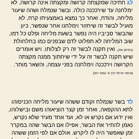
לג
חתיכה שמקצתה קרושה ומקצתה אינה קרושה, לא
ימלחנה עד שירככנה כולה. ובשר שנמלח ושהה שיעור
מליחה, והודח, ואחר כך נמצא באמצעיתו קרח, לא
מועיל לבשר זה שיחזור וימלחנו אחר שנפשר, כיון
שהבשר סביביו היה נפשר בשעת מליחה ופלט כל דמו,
שוב המליחה לא תפלוט לדם שבפנים כמו בחלחולת
, ואין תקנה לבשר זה רק לצלותו. ויש אומרים
(בסימן עה)
שיש תקנה לבשר זה על ידי שיחתוך ממנה מקצתה
הקרושה וירככנה וימלחנה בפני עצמה, והשאר מותר.
[איסור והיתר כרך א' עמוד רפו]
לד
בשר שנמלח וקודם ששהה שיעור מליחה הכניסוהו
לתא ההקפאה, ואחר זמן קצר הוציאוהו משם ובישלוהו,
ואין ידוע אם נקרש או לא, ועד אחד מעיד שלא נקרש,
נאמן להתיר את הבשר, אפילו אם הבשר שהה במקרר
זמן שאפשר היה לו ליקרש. אולם אם לפי הזמן ששהה