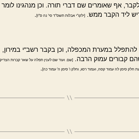
קבר, אף שאומרים שם דברי תורה. וכן מנהגינו לומר צ
דיש ליד הקבר ממש.
.
[ילקו"י אבלות תשס"ד סי' נה ס"ז]
להתפלל במערת המכפלה, וכן בקבר רשב"י במירון, ו
הם קבורים עמוק הרבה.
[שם. ועוד שם לענין תפלה על שאר קברות הצדיקים
.
ת חלק סימן לה עמוד קסה, ועמוד רסג, וחלק ו' סימן ה' עמוד כה]