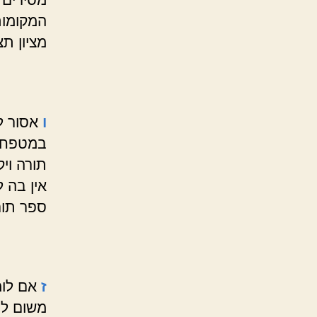
המקומות
מציון תצ
ו
אסור ל
במטפחת 
תורה וי
אין בה 
ספר תור
ז
אם לומ
משום לו