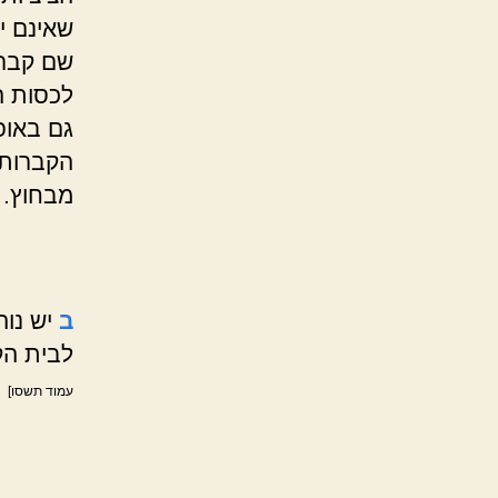
שאינם י
שם קברו
לכסות הצ
גם באופן
הקברות,
מבחוץ.
ב
יש נו
לבית הק
עמוד תשסו]