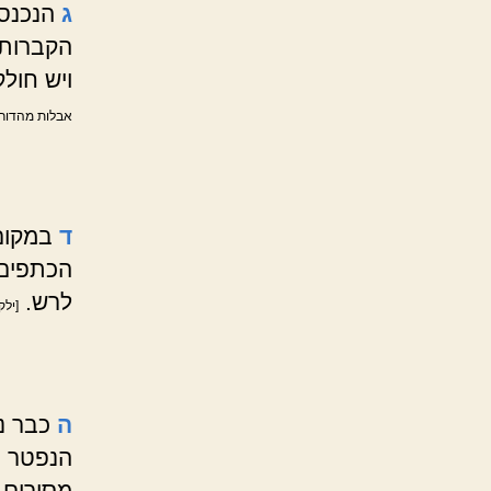
ג
הנכנס 
הקברות.
ויש חול
אבלות מהדורת
ד
במקום
הכתפים
לרש.
[ילק
ה
כבר נ
הנפטר ב
מסירים 