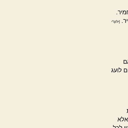
מיר.
ר.
[ילקו"י
ם
ם לועג
אלא
י לכל