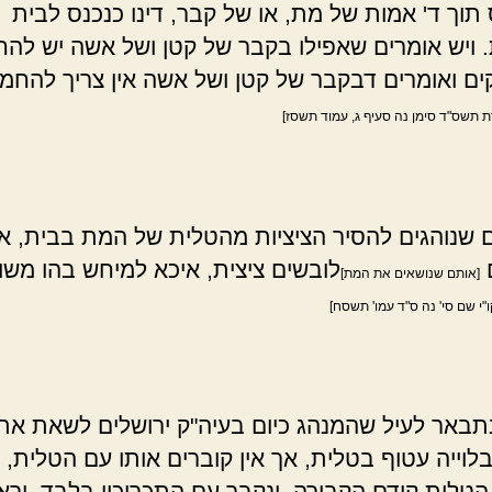
תוך ד' אמות של מת, או של קבר, דינו כנכנס לבית
 ויש אומרים שאפילו בקבר של קטן ושל אשה יש להח
קים ואומרים דבקבר של קטן ושל אשה אין צריך להחמי
 תשס"ד סימן נה סעיף ג, עמוד תשסז]
 שנוהגים להסיר הציציות מהטלית של המת בבית, א
לובשים ציצית, איכא למיחש בהו משו
[אותם שנושאים את המת]
ו"י שם סי' נה ס"ד עמו' תשסח]
תבאר לעיל שהמנהג כיום בעיה"ק ירושלים לשאת את
לוייה עטוף בטלית, אך אין קוברים אותו עם הטלית, 
הטלית קודם הקבורה. ונקבר עם התכריכין בלבד. וראו