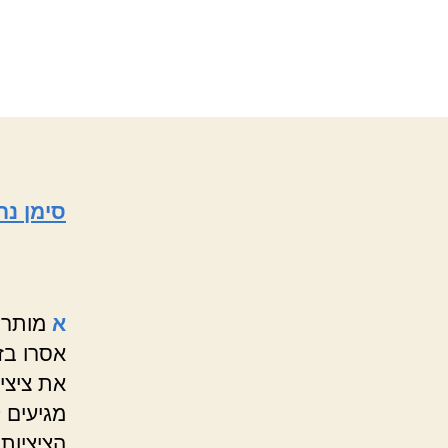
סימן נה
א
מותר 
אסרו בזה
את ציצי
מגיעים 
הציציות