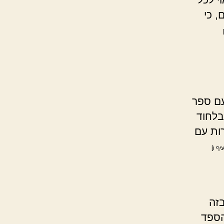
 כי
עם ספר
בלחוד
ות עם
יף ו]
בזה
הספד