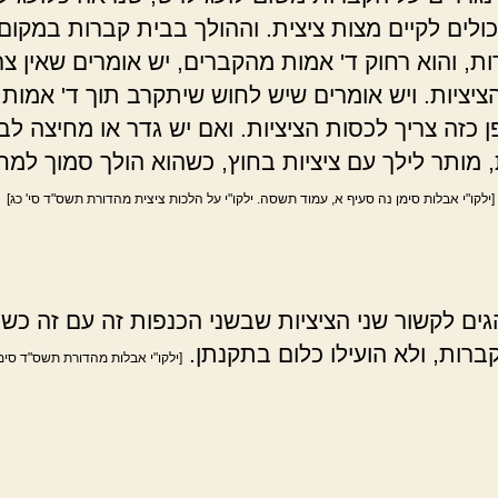
כולים לקיים מצות ציצית. וההולך בבית קברות במקום 
ת, והוא רחוק ד' אמות מהקברים, יש אומרים שאין צר
יציות. ויש אומרים שיש לחוש שיתקרב תוך ד' אמות, 
 כזה צריך לכסות הציציות. ואם יש גדר או מחיצה לב
 מותר לילך עם ציציות בחוץ, כשהוא הולך סמוך למח
[ילקו"י אבלות סימן נה סעיף א, עמוד תשסה. ילקו"י על הלכות ציצית מהדורת תשס"ד סי' כג]
הגים לקשור שני הציציות שבשני הכנפות זה עם זה כש
ברות, ולא הועילו כלום בתקנתן.
[ילקו"י אבלות מהדורת תשס"ד סימן