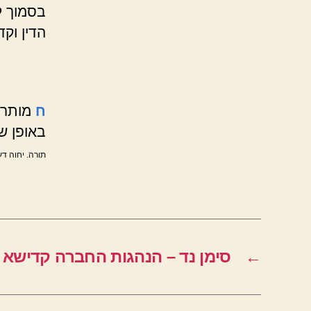
בסמוך ל
הדין וק
ח
מותר 
באופן ש
תורה. יחוה דע
←
סימן נד – הנהגות החברה קדישא