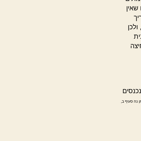
שאין
יך
ולכן
ית
יצה
נכנסים
 נה סעיף ב,