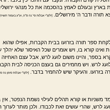
 בארץ ובעולם לאמץ בהסכמה את כל מנהגי ירושלים,
א תורה ודבר ה' מירושלים.
[ילקו"י אבלות סי' נה ס"ה, וע"ע בעמוד תשיח]
קחת ספר תורה בזרועו בבית הקברות, אפילו שהוא
ואינו קורא בו, ויש אומרים שכל האיסור שלא יהלך 
קרא בספר, והיינו משום לועג לרש, אבל עצם האחיזה 
לועג לרש. ויש מחמירים גם בעצם הכניסה לבית הקבר
ה בזרועו. והעיקר שיש להחמיר בדבר.
[ילקו"י אבלות סימן נה סע
ד משניות או קורא תהלים לעילוי נשמת הנפטר, אין 
עג לרש, שהרי עושים זאת לכבודו. ולכן מותר לערוך 