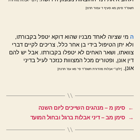
[ילקו"י אבלות מהדורת
תשס"ד סימן מא סעיף ד עמוד תרנז]
ה
מי שציוה לאחד מבניו שהוא דוקא יטפל בקבורתו,
ולא יתן הטיפול בידי בן אחר כלל, צריכים לקיים דברי
צוואתו, ושאר האחים לא יטפלו בקבורתו. אבל יש להם
דין אונן, ופטורים מכל המצווות כנזכר לעיל בדיני
אונן.
[ילקו"י אבלות מהדורת תשס"ד סי' מא עמ' תרנח]
←
סימן מ – מנהגים השייכים ליום השנה
→
סימן מב – דיני אבלות ברגל ובחול המועד