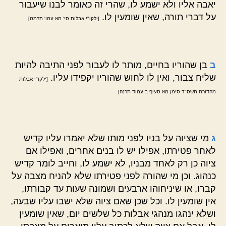
יאבה אליו ולא ישמע לו, שהרי זה כאומר לבנו שיעבור
על דברי תורה, שאין שומעין לו.
[ילקו"י אבלות סי' מא עמו' תרמט]
ב
בן שהוריו בחיים, מותר לו לעבור לפני התיבה להיות
שליח צבור, ואין לו לחוש שהוריו יקפידו עליו.
[ילקו"י אבלות
מהדורת תשס"ד סימן מא סעיף ב עמוד תרנה]
ג
מי שציוה על בניו לפני מותו שלא יאמרו עליו קדיש
לאחר פטירתו, אפילו יש לו בנים אחרים, ואפילו אם
ציוה כן רק לאחד מבניו, לא ישמע לו, וחייב לומר קדיש
כנהוג. וכן מי שהורה לפני פטירתו שלא להניח מצבה על
קברו, או שיניחוהו ארבעים ושמונה שעות עד קבורתו,
אין שומעין לו. וכל שכן שאם ציוה שלא ישבו עליו שבעה,
ושלא ינהגו מנהגי אבלות כל שלשים יום, שאין שומעין