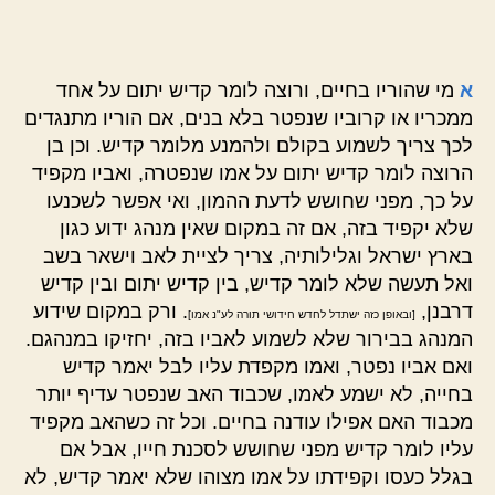
א
מי שהוריו בחיים, ורוצה לומר קדיש יתום על אחד
ממכריו או קרוביו שנפטר בלא בנים, אם הוריו מתנגדים
לכך צריך לשמוע בקולם ולהמנע מלומר קדיש. וכן בן
הרוצה לומר קדיש יתום על אמו שנפטרה, ואביו מקפיד
על כך, מפני שחושש לדעת ההמון, ואי אפשר לשכנעו
שלא יקפיד בזה, אם זה במקום שאין מנהג ידוע כגון
בארץ ישראל וגלילותיה, צריך לציית לאב וישאר בשב
ואל תעשה שלא לומר קדיש, בין קדיש יתום ובין קדיש
דרבנן,
. ורק במקום שידוע
[ובאופן כזה ישתדל לחדש חידושי תורה לע"נ אמו]
המנהג בבירור שלא לשמוע לאביו בזה, יחזיקו במנהגם.
ואם אביו נפטר, ואמו מקפדת עליו לבל יאמר קדיש
בחייה, לא ישמע לאמו, שכבוד האב שנפטר עדיף יותר
מכבוד האם אפילו עודנה בחיים. וכל זה כשהאב מקפיד
עליו לומר קדיש מפני שחושש לסכנת חייו, אבל אם
בגלל כעסו וקפידתו על אמו מצוהו שלא יאמר קדיש, לא