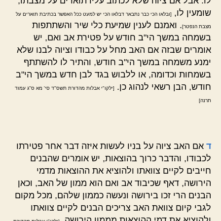
לו. אבל אם ציוה שלא לכתוב עליו תוארים על מצבתו,
שומעין לו,
[ובלאו הכי כבר נתבאר דבלאו הכי יש למעט ככל האפשר בכתיבת תוארים על
. ואמנם לענין שמיעת כלי שיר והשתתפות
מצבת הנפטר]
בשמחה במשך הי"ב חודש על פטירת אב ואם, יש
אומרים שבזה אם האב מחל על כבודו וציוה לבנו שלא
ימנע משמחה במשך הי"ב חודש, והתיר לו להשתתף
בשמחות וכדומה, או ללבוש בגד לבן חדש במשך הי"ב
חודש, הבן רשאי לנהוג כן.
[ילקו"י אבלות מהדורת תשס"ד סי' מא ס"ג עמוד
תרנה]
ד
אם האב ציוה על בניו לעשות איזה דבר אחר פטירתו
לכבודו, והדבר כרוך בהוצאות, יש אומרים שהבנים
חייבים לקיים צוואתו ולהוציא את ההוצאות מדמי
הירושה, דאף שכיבוד אב ואם הוא ממון של האב, וכאן
הבנים הרי זכו בירושה ונעשה כממון שלהם, מכל מקום
לגבי קיום צוואת האב צריכים הבנים לקיים צוואתו
ולהוציא את דמי ההוצאות מממון הירושה.