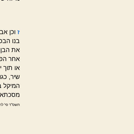
ז
וכן אב
בנו הבכ
את הבן,
אחר הפד
או תוך 
שיר, כגו
המיקל ב
מסכתא א
תשס"ד סי' לח 