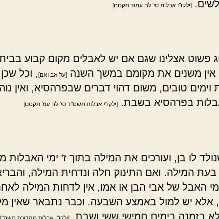
לשים.
[ילקו"י אבלות סי' לח עמוד תקסח]
 פשוט אצלינו שגם אם יש לאבלים מקום קבוע בבית
אין משנים את מקומם במשך השנה
, וכל שכן
[על אב ואם]
וימים טובים, משום דהוי דברים שבפרהסיא, ואין נוה
בלות בפרהסיא בשבת.
[ילקו"י אבלות תשס"ד סי' לח עמ' תקסט]
ולד לו בן, ועורכים את המילה בתוך ז' ימי האבלות מ
 בעת המילה. ואם התינוק חלה ונדחית המילה, והברי
י האבל של אבי הבן או אמו, אין לדחות המילה לאחר
אלא יש למול באמצע השבעה. וכבר נתבאר שאין מלי
א בזמנה בימים חמישי ששי ושבת.
[ילקו"י אבלות מהדורת תשס"ד