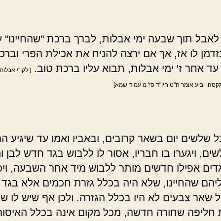
לאבל תוך שבעה ימי אבלות, לברך ברכת "שהחיינו" ע
דמן לו אז, אך אם ירצה להניח את אכילת הפרי וברכ
עד אחר ז' ימי אבלות, תבוא עליו ברכת טוב.
[ילקו"י אבלו
סה. יביע אומר ח"ט חיו"ד סי' מ עמוד שמא]
 שלשים יום בשאר קרובים, ובאביו ואמו עד שיגיע הר
ם, ויגערו בו חבריו, אסור לו ללבוש בגד חדש לבן ומ
דים אפילו חדשים מותר ללבוש מיד אחר השבעה, ויכ
יהם שהחיינו, שלא היה בכלל גזרת חכמים אלא בגד
ל שאר צבעים לא היו בכלל הגזרה. ולכן אף שיש לו 
חליפה שחורה חדשה, מכל מקום אינה בכלל האיסור