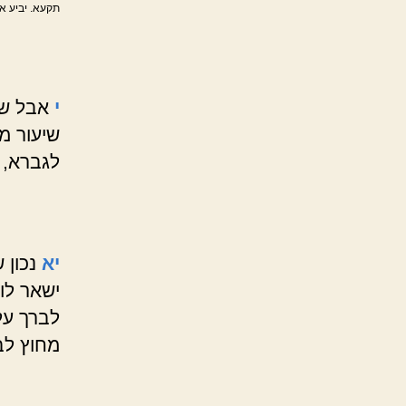
תקעא. יביע או
י
אבל שח
שיעור 
לגברא,
יא
נכון
ישאר לו
לברך על
מחוץ לב