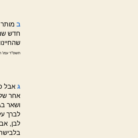
ב
מותר 
חדש שנז
שהחיינו 
תשס"ד עמו' תק
ג
אבל כל
אחר שלשי
ושאר בג
לברך על
לבן, אב
בלבישת 