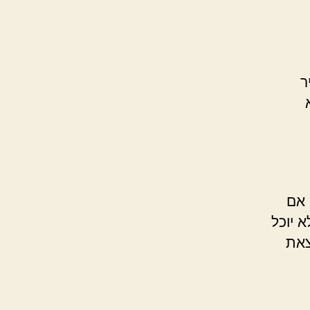
ר
 אם
 יוכל
צאת