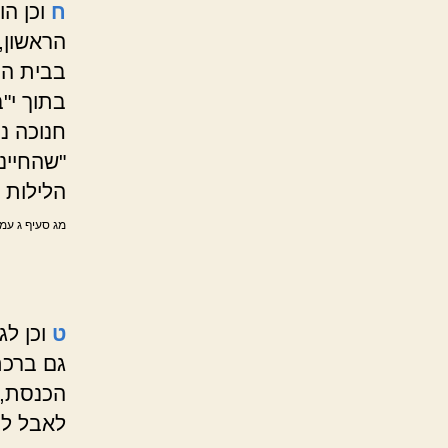
ח
וכן ה
הראשון,
בבית הכ
בתוך י"
חנוכה נ
"שהחיינ
הלילות 
מג סעיף ג עמ
ט
וכן ל
גם ברכת
הכנסת, 
לאבל לה