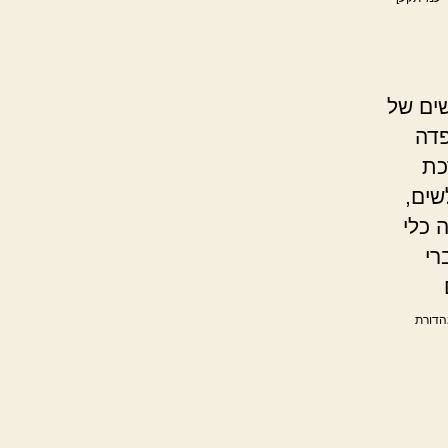
שים של
פדה
כת
שים,
 כלי
רי
מהדורת