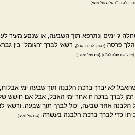
מר ח"ט חיו"ד סי' מ עמ' שמא]
לה ג' ימים ונתרפא תוך השבעה, או שנסע מעיר לעי
מהלך פרסה
, רשאי לברך "הגומל" בין גברא
[בסמוך להיותו אבל]
.
(אבל אינו עולה לס"ת)
[שם עמו' תקעב]
 שהאבל לא יברך ברכת הלבנה תוך שבעה ימי אבלות,
 זמן לברך ברכה זו אחר ימי האבל, אבל אם חושש שלא
 הלבנה אחר שבעה, יכול לברך תוך שבעה. ורשאי ל
יתו כדי לברך ברכת הלבנה בעשרה.
[שם עמ' תקעו]