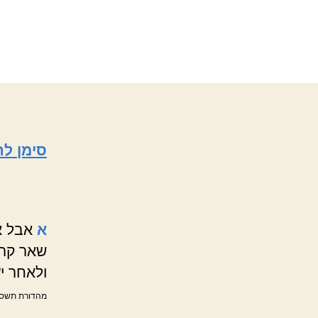
סימן ל
א
אבל א
שאר קרו
ולאחר י
מהדורת תשס"ד