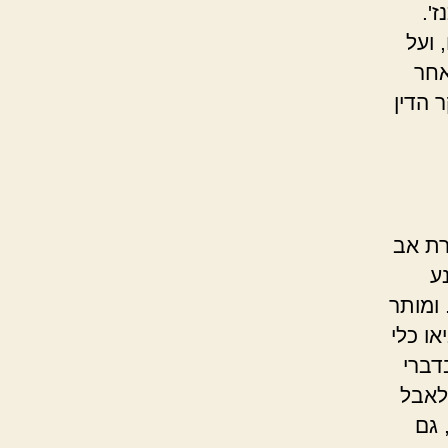
'.
 ועל
אחר
 הדין
רת אב
ע
 ומותר
ו כלי
דברי
לאבל
 גם