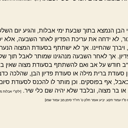
י הבן הנמצא בתוך שבעת ימי אבלות, והגיע יום השל
ור, לא ידחה את עריכת הפדיון לאחר השבעה, אלא י
 ויברך שהחיינו. אך לא ישתתף בסעודת המצוה הנער
יון. אך לאחר השבעה מנהגינו שמותר לאבל תוך של
י"ב חודש על אב ואם להשתתף בסעודת מצוה שאין בה
ן סעודת ברית מילה או סעודת פדיון הבן, שהלכה כדב
אבל, אף בפוסקים. וכן מותר לו להכנס לסעודת סיום
ו בר מצוה, ובלבד שלא יהיה שם כלי שיר.
[ילקו"י אבלות 
ס"ז עמוד תקע. יביע אומר חלק ט' חיו"ד סימן מב עמוד שמו]