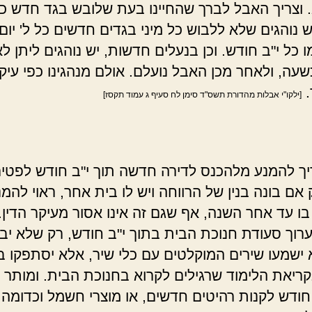
 וצריך האבל לברך שהחיינו בעת שלובש בגד חדש כנז
 נוהגים שלא ללבוש כל מיני בגדים חדשים כל ל' יום,
ו כל י"ב חודש. וכן בנעלים חדשות, יש נוהגים ליתן ל
שעה, ולאחר מכן האבל נועלם. אולם מנהגינו כפי עיקר
.
[ילקו"י אבלות מהדורת תשס"ד סימן לח סעיף ג עמוד תקסז]
ריך להמנע מלהכנס לדירה חדשה תוך י"ב חודש לפטי
 אם בונה בנין של הרווחה ויש לו בית אחר, ראוי להמנ
בו עד אחר השנה, אף שגם זה אינו אסור מעיקר הדין.
רוך סעודת חנוכת הבית בתוך י"ב חודש, רק שלא יביא
א ישמעו שירים המוקלטים עם כלי שיר, אלא יסתפקו ב
קריאת הלימוד שרגילים לקרוא בחנוכת הבית. ומותר 
 חודש לקנות רהיטים חדשים, או מוצרי חשמל וכדומה,