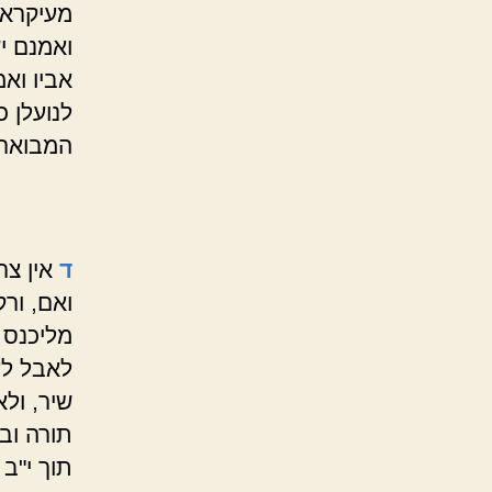
מעיקרא.
ואמנם יש
אביו ואמ
לנועלן כ
המבואר
ד
אין צ
ואם, ורק
מליכנס 
לאבל לע
שיר, ול
תורה וב
תוך י"ב