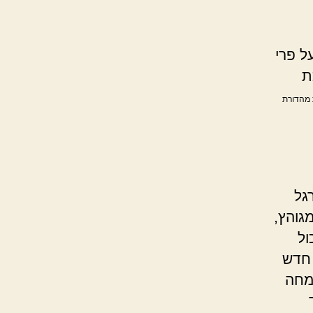
ל פרי
ת
ת מהדורת
גל
גוהץ,
ול
 חדש
שמחה