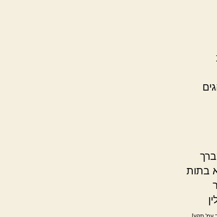
גים
ברך
א בתות
ן
 עמ' תקע]