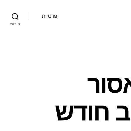
פרטיות
חיפוש
סור
 חודש