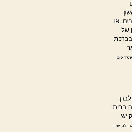
ון
ים, או
 של
בברכת
ר
שס"ד סימן
לברך
ה בבית
 יש
לח ס"ט, עמוד