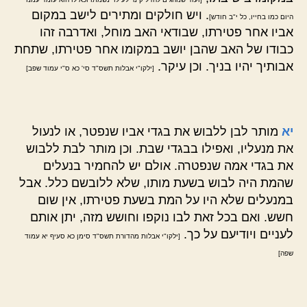
. ויש חולקים ומתירים לישב במקום
היום כמו בחייו, כל י"ב חודש]
אביו אחר פטירתו, שבודאי האב מוחל, ואדרבה זהו
כבודו של האב שהבן יושב במקומו אחר פטירתו, שתחת
אבותיך יהיו בניך. וכן עיקר.
[ילקו"י אבלות תשס"ד סי' כא ס"י עמוד שפב]
יא
מותר לבן ללבוש את בגדי אביו שנפטר, או לנעול
את מנעליו, ואפילו בבגדי שבת. וכן מותר לבת ללבוש
את בגדי אמה שנפטרה. אולם יש להחמיר בנעלים
שהמת היה לבוש בשעת מותו, שלא ללובשם כלל. אבל
במנעלים שלא היו על המת בשעת פטירתו, אין שום
חשש. ואם בכל זאת לבו נוקפו וחושש מזה, יתן אותם
לעניים ויודיעם על כך.
[ילקו"י אבלות מהדורת תשס"ד סימן כא סעיף יא עמוד
שפה]