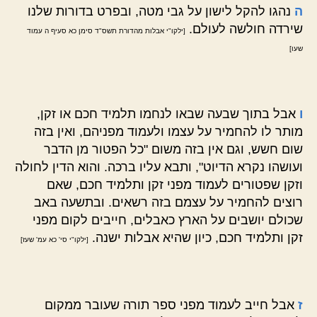
ה
נהגו להקל לישון על גבי מטה, ובפרט בדורות שלנו
שירדה חולשה לעולם.
[ילקו"י אבלות מהדורת תשס"ד סימן כא סעיף ה עמוד
שעו]
ו
אבל בתוך שבעה שבאו לנחמו תלמיד חכם או זקן,
מותר לו להחמיר על עצמו ולעמוד מפניהם, ואין בזה
שום חשש, וגם אין בזה משום "כל הפטור מן הדבר
ועושהו נקרא הדיוט", ותבא עליו ברכה. והוא הדין לחולה
וזקן שפטורים לעמוד מפני זקן ותלמיד חכם, שאם
רוצים להחמיר על עצמם בזה רשאים. ובתשעה באב
שכולם יושבים על הארץ כאבלים, חייבים לקום מפני
זקן ותלמיד חכם, כיון שהיא אבלות ישנה.
[ילקו"י סי' כא עמ' שעז]
ז
אבל חייב לעמוד מפני ספר תורה שעובר ממקום