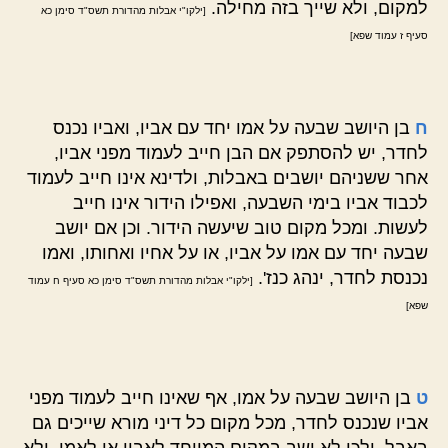
למקום, ולא שייך בזה מחילה.
[ילקו"י אבלות מהדורת תשס"ד סימן כא
סעיף ז עמוד שפא]
ח
בן היושב שבעה על אמו יחד עם אביו, ואביו נכנס
לחדר, יש להסתפק אם הבן חייב לעמוד מפני אביו,
אחר ששניהם יושבים באבלות, ולדינא אינו חייב לעמוד
לכבוד אביו בימי השבעה, ואפילו הידור אינו חייב
לעשות. ומכל מקום טוב שיעשה הידור. וכן אם יושב
שבעה יחד עם אמו על אביו, או על אחיו ואחותו, ואמו
נכנסת לחדר, ינהג כנז'.
[ילקו"י אבלות מהדורת תשס"ד סימן כא סעיף ח עמוד
שפא]
ט
בן היושב שבעה על אמו, אף שאינו חייב לעמוד מפני
אביו שנכנס לחדר, מכל מקום כל דיני מורא שייכים גם
באבל. ולכן לא ישב במקום המיוחד לאביו או לאמו, ולא