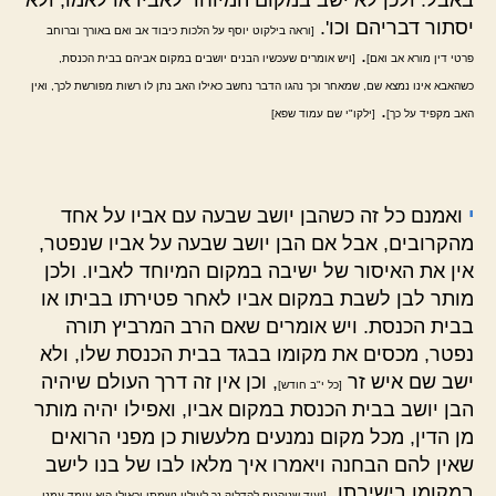
יסתור דבריהם וכו'.
[וראה בילקוט יוסף על הלכות כיבוד אב ואם באורך וברוחב
.
פרטי דין מורא אב ואם]
[ויש אומרים שעכשיו הבנים יושבים במקום אביהם בבית הכנסת,
כשהאבא אינו נמצא שם, שמאחר וכך נהגו הדבר נחשב כאילו האב נתן לו רשות מפורשת לכך, ואין
.
האב מקפיד על כך]
[ילקו"י שם עמוד שפא]
י
ואמנם כל זה כשהבן יושב שבעה עם אביו על אחד
מהקרובים, אבל אם הבן יושב שבעה על אביו שנפטר,
אין את האיסור של ישיבה במקום המיוחד לאביו. ולכן
מותר לבן לשבת במקום אביו לאחר פטירתו בביתו או
בבית הכנסת. ויש אומרים שאם הרב המרביץ תורה
נפטר, מכסים את מקומו בבגד בבית הכנסת שלו, ולא
ישב שם איש זר
, וכן אין זה דרך העולם שיהיה
[כל י"ב חודש]
הבן יושב בבית הכנסת במקום אביו, ואפילו יהיה מותר
מן הדין, מכל מקום נמנעים מלעשות כן מפני הרואים
שאין להם הבחנה ויאמרו איך מלאו לבו של בנו לישב
במקומו בישיבתו,
[ועוד שנוהגים להדליק נר לעילוי נשמתו וכאילו הוא עומד עמנו