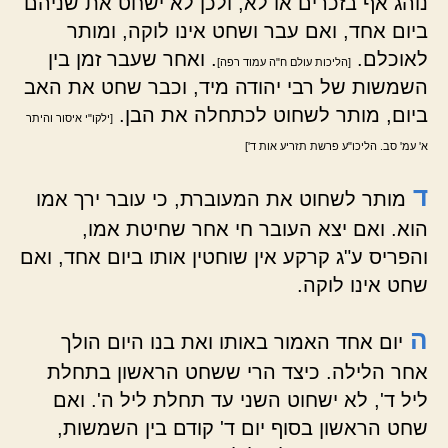
נוהג אף בזכרים או לא, ולכן לא ישחט את שניהם
ביום אחד, ואם עבר ושחט אינו לוקה, ומותר
לאוכלם.
. ואחר שעבר זמן בין
[הליכות עולם ח"ה עמוד רפה]
השמשות של רבי יהודה מיד, וכבר שחט את האב
ביום, מותר לשחוט לכתחלה את הבן.
[ילקו"י איסור והיתר
א' עמ' סב. הליכו"ע פרשת תזריע אות ד']
ד
מותר לשחוט את המעוברת, כי עובר ירך אמו
הוא. ואם יצא העובר חי אחר שחיטת אמו,
והפריס ע"ג קרקע אין שוחטין אותו ביום אחד, ואם
שחט אינו לוקה.
ה
יום אחד האמור באותו ואת בנו היום הולך
אחר הלילה. כיצד הרי ששחט הראשון בתחלת
ליל ד', לא ישחוט השני עד תחלת ליל ה'. ואם
שחט הראשון בסוף יום ד' קודם בין השמשות,