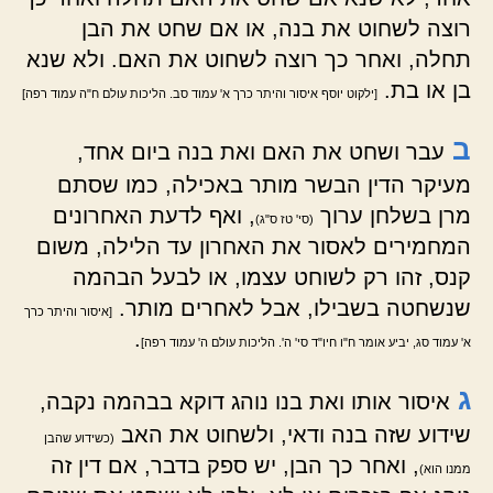
רוצה לשחוט את בנה, או אם שחט את הבן
תחלה, ואחר כך רוצה לשחוט את האם. ולא שנא
בן או בת.
[ילקוט יוסף איסור והיתר כרך א' עמוד סב. הליכות עולם ח"ה עמוד רפה]
ב
עבר ושחט את האם ואת בנה ביום אחד,
מעיקר הדין הבשר מותר באכילה, כמו שסתם
מרן בשלחן ערוך
, ואף לדעת האחרונים
(סי' טז ס"ג)
המחמירים לאסור את האחרון עד הלילה, משום
קנס, זהו רק לשוחט עצמו, או לבעל הבהמה
שנשחטה בשבילו, אבל לאחרים מותר.
[איסור והיתר כרך
.
א' עמוד סג, יביע אומר ח"ו חיו"ד סי' ה'. הליכות עולם ה' עמוד רפה]
ג
איסור אותו ואת בנו נוהג דוקא בבהמה נקבה,
שידוע שזה בנה ודאי, ולשחוט את האב
(כשידוע שהבן
, ואחר כך הבן, יש ספק בדבר, אם דין זה
ממנו הוא)