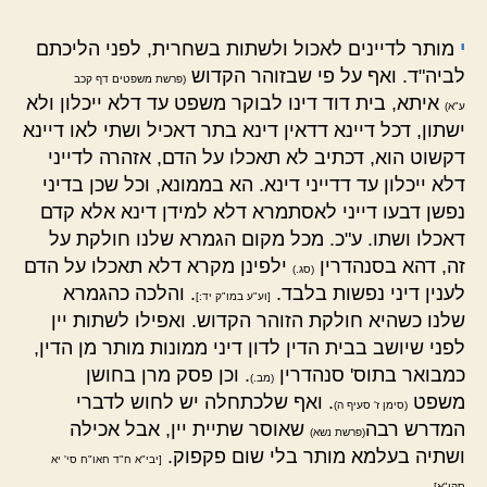
י
מותר לדיינים לאכול ולשתות בשחרית, לפני הליכתם
לביה"ד. ואף על פי שבזוהר הקדוש
(פרשת משפטים דף קכב
איתא, בית דוד דינו לבוקר משפט עד דלא ייכלון ולא
ע"א)
ישתון, דכל דיינא דדאין דינא בתר דאכיל ושתי לאו דיינא
דקשוט הוא, דכתיב לא תאכלו על הדם, אזהרה לדייני
דלא ייכלון עד דדייני דינא. הא בממונא, וכל שכן בדיני
נפשן דבעו דייני לאסתמרא דלא למידן דינא אלא קדם
דאכלו ושתו. ע"כ. מכל מקום הגמרא שלנו חולקת על
זה, דהא בסנהדרין
ילפינן מקרא דלא תאכלו על הדם
(סג.)
לענין דיני נפשות בלבד.
. והלכה כהגמרא
[וע"ע במו"ק יד:]
שלנו כשהיא חולקת הזוהר הקדוש. ואפילו לשתות יין
לפני שיושב בבית הדין לדון דיני ממונות מותר מן הדין,
כמבואר בתוס' סנהדרין
. וכן פסק מרן בחושן
(מב.)
משפט
. ואף שלכתחלה יש לחוש לדברי
(סימן ז' סעיף ה)
המדרש רבה
שאוסר שתיית יין, אבל אכילה
(פרשת נשא)
ושתיה בעלמא מותר בלי שום פקפוק.
[יבי"א ח"ד חאו"ח סי' יא
סקי"א]