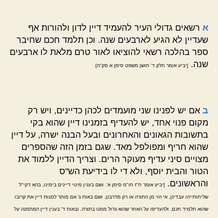
א
רשאים גדולי העיר להעמיד דיין לדון ולהורות אף
שעדיין לא הגיע לארבעים שנה. וכן תלמד חכם שחיבר
ספר בהלכה רשאי להוציאו לאור טרם מלאת לו ארבעים
שנה.
[יביע אומר חלק ד' חושן משפט סימן א סק"ה]
ב
אם יש לפנינו שני מועמדים לכהן כדיינים, ויש רק
מקום פנוי אחד, יש להעדיף בזמנינו דיין שהוא בקי
בתשובות הגאונים והאחרונים ובעל הבנה ישרה, על דיין
שהוא חריף ומפולפל מאד. שגם בזמן הזה שהספרים
מצויים סיני עדיף מעוקר הרים. וצריך הדיין ללמוד את
הטור והבית יוסף, ולא די לו בידיעת הש"ס
והראשונים.
[יביע אומר ח"ז חו"מ סימן א'. ושם בענין מינוי דיינים בימינו, בהא דקי"ל
שליחותייהו עבדינן, אי הוי מן התורה או רק מדרבנן. ושם באות ג' אם מותר למנות דיין את קרובו
שהוא תלמיד חכם, ולהעדיפו על האחר שהוא גדול ממנו בתורה. ובאות ד' בענין דיין המתמנה על