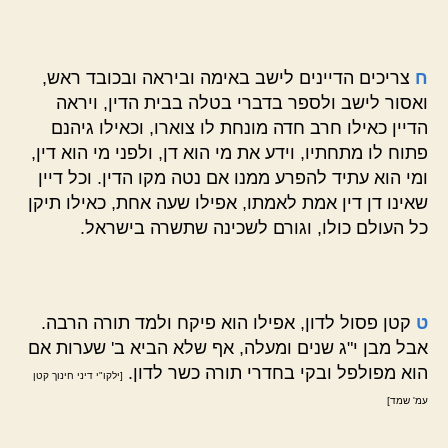
ח
צריכים הדיינים לישב באימה וביראה ובכובד ראש,
ואסור לישב ולספר בדברי בטלה בבית הדין, ויראה
הדיין כאילו חרב חדה מונחת לו צוארו, וכאילו גיהנם
פתוח לו מתחתיו, וידע את מי הוא דן, ולפני מי הוא דין,
ומי הוא עתיד להפרע ממנו אם נטה מקו הדין. וכל דיין
שאינו דן דין אמת לאמתו, אפילו שעה אחת, כאילו תיקן
כל העולם כולו, וגורם לשכינה שתשרה בישראל.
ט
קטן פסול לדון, אפילו הוא פיקח ולמד תורה הרבה.
אבל מבן י"ג שנים ומעלה, אף שלא הביא ב' שערות אם
הוא מפולפל ובקי בחדרי תורה כשר לדון.
[ילקו"י דיני חינוך קטן
עמ' שמד]