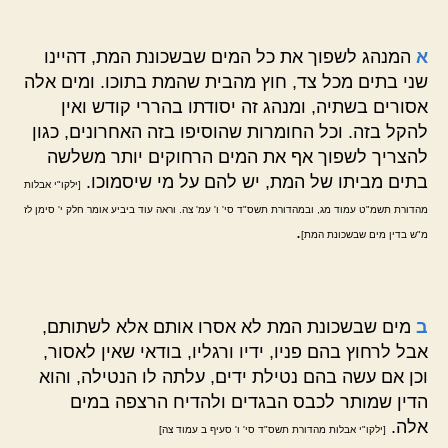
א
המנהג לשפוך את כל המים שבשכונת המת, דהיינו
שני בתים מכל צד, חוץ מהבית שהמת בתוכו. ומים אלה
אסורים בשתיה, ומנהג זה יסודתו בהררי קודש ואין
להקל בזה. וכל החומרות שהוסיפו בזה האחרונים, כגון
להצריך לשפוך אף את המים הרחוקים יותר משלשה
בתים מביתו של המת, יש להם על מי שיסמוכו.
[ילקו"י אבלות
מהדורת תשמ"ט עמוד מג, ובמהדורת תשס"ד סי' ו' עמ' צה. וראה עוד ביביע אומר חלק י' סימן לז
.
מ"ש בדין מים שבשכונת המת]
ב
מים שבשכונת המת לא אסרו אותם אלא לשתותם,
אבל לרחוץ בהם פניו, ידיו ורגליו, בודאי שאין לאסור,
וכן אם עשה בהם נטילת ידים, עלתה לו הנטילה, והוא
הדין שמותר לכבס הבגדים ולהדיח הרצפה במים
אלה.
[ילקו"י אבלות מהדורת תשס"ד סי' ו' סעיף ב עמוד צה]