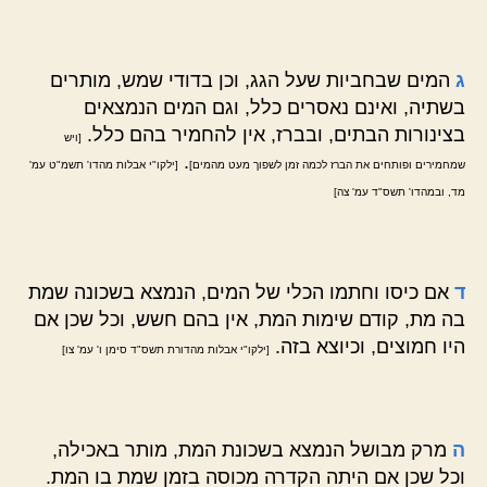
ג
המים שבחביות שעל הגג, וכן בדודי שמש, מותרים
בשתיה, ואינם נאסרים כלל, וגם המים הנמצאים
בצינורות הבתים, ובברז, אין להחמיר בהם כלל.
[ויש
.
שמחמירים ופותחים את הברז לכמה זמן לשפוך מעט מהמים]
[ילקו"י אבלות מהדו' תשמ"ט עמ'
מד, ובמהדו' תשס"ד עמ' צה]
ד
אם כיסו וחתמו הכלי של המים, הנמצא בשכונה שמת
בה מת, קודם שימות המת, אין בהם חשש, וכל שכן אם
היו חמוצים, וכיוצא בזה.
[ילקו"י אבלות מהדורת תשס"ד סימן ו' עמ' צו]
ה
מרק מבושל הנמצא בשכונת המת, מותר באכילה,
וכל שכן אם היתה הקדרה מכוסה בזמן שמת בו המת.