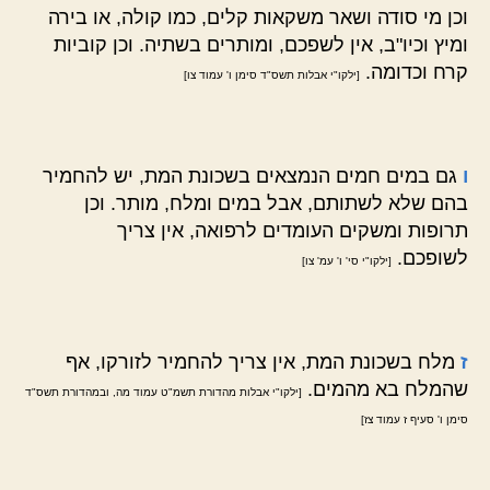
וכן מי סודה ושאר משקאות קלים, כמו קולה, או בירה
ומיץ וכיו"ב, אין לשפכם, ומותרים בשתיה. וכן קוביות
קרח וכדומה.
[ילקו"י אבלות תשס"ד סימן ו' עמוד צו]
ו
גם במים חמים הנמצאים בשכונת המת, יש להחמיר
בהם שלא לשתותם, אבל במים ומלח, מותר. וכן
תרופות ומשקים העומדים לרפואה, אין צריך
לשופכם.
[ילקו"י סי' ו' עמ' צו]
ז
מלח בשכונת המת, אין צריך להחמיר לזורקו, אף
שהמלח בא מהמים.
[ילקו"י אבלות מהדורת תשמ"ט עמוד מה, ובמהדורת תשס"ד
סימן ו' סעיף ז עמוד צז]