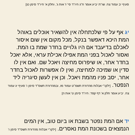
סעיף יב עמוד צח. שו"ת יביע אומר ח"ג חיו"ד סי' ז' אות ג', וחלק א' חיו"ד סימן כג]
יג
אף על פי שלכתחלה אין להשאיר אוכלים באוהל
המת היכא דאפשר בנקל, מכל מקום אין שום איסור
לאכלם בדיעבד אם היו גלויים בחדר שמת בו המת.
ואסור לאכול בפני המת אפילו אכילת עראי, אלא יאכל
בחדר אחר, או שיפרוס מחיצה ויאכל שם. ואם אין לו
סדין או שמיכה למחיצה, ואין לו אפשרות לאכול בחדר
אחר, יסב פניו מהמת ויאכל. וכן אין לעשן סיגריה ליד
הנפטר.
[ילקו"י אבלות מהדורת תשמ"ט עמוד מז, ובמהדורת תשס"ד סימן ו' סעיף יג עמוד
צח. יביע אומר חלק א' דף קפד: חיו"ד סימן ט' אות ה]
יד
אם המת נפטר בשבת או ביום טוב, אין המים
הנמצאים בשכונת המת נאסרים.
[ילקו"י אבלות מהדורת תשס"ד סימן ו'