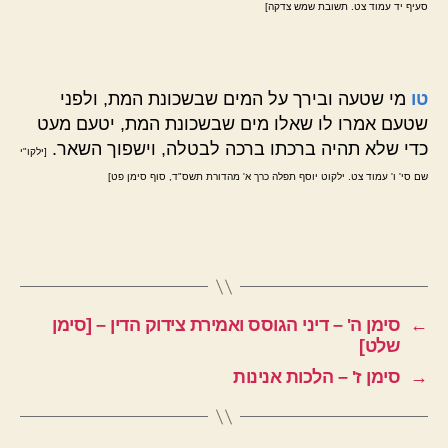
סעיף יד עמוד צט. תשובת שמש צדקה]
טו
מי שטעה ובירך על המים שבשכונת המת, ולפני
שטעם אמרו לו שאלו מים שבשכונת המת, יטעם מעט
כדי שלא תהיה ברכתו ברכה לבטלה, וישפוך השאר.
[ילקו"י
שם סי' ו' עמוד צט. ילקוט יוסף תפלה כרך א' מהדורת תשס"ד, סוף סימן פט]
←
סימן ה' – דיני הגוסס ואמירת צידוק הדין – [סימן
שלט]
→
סימן ז' – הלכות אנינות