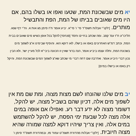
יא
מים שבשכונת המת, שטעו ואפו או בשלו בהם, אם
היו מים שאובים בביתו של המת, הפת והתבשיל
מותרים.
[ילקו"י אבלות תשס"ד סי' ו' סי"א. יביע אומר ח"ז סימן מג אות א. וח"י דף שנא.
הליכו"ע ח"ז עמ' קפב. ומה שכתב בחיים וחסד [פנחסי] להקל בכל אופן כשיש מים שאובים בבית
המת, וכתב דמ"ש האחרונים באפו או בישלו, לאו דוקא הוא. והוסיף שבימינו א"צ לשפוך מים
בשכונת המת, ותלה עצמו ביביע אומר, הנה ברור שאין זו הכוונה ביבי"א לכל מעיין ישר, ולא הבין
נכון דברי היביע אומר. ואדרבה שם דחה דברי מי שכתב שא"צ לשפוך המים שבשכונת המת, והיקל
רק באפו או בישלו במים]
יב
מים שלנו שהונחו לשם מצות מצוה, ומת שם מת אין
לשפוך מים אלה, דכיון שהם בשביל מצוה, יש להקל,
דשומר מצוה לא ידע דבר רע. ואפילו אם אופה במים
אלה מצה לכל שבעת ימי הפסח, יש להקל להשתמש
במים אלה, ואין צריך שיהיו דוקא למצה שמורה שהיא
מצוה חיובית.
[ילקו"י אבלות מהדורת תשמ"ט עמוד מז, ובמהדורת תשס"ד סימן ו'