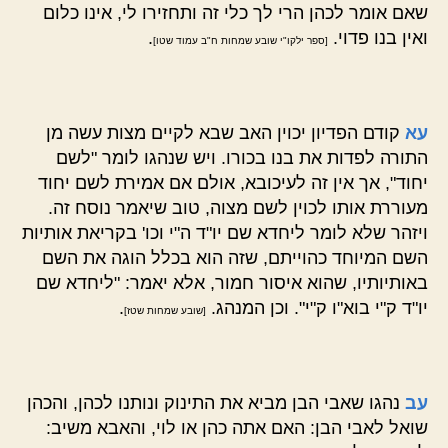
שאם אומר לכהן הרי לך כלי זה ותחזירו לי, אינו כלום
ואין בנו פדוי.
.
[ספר ילקו"י שובע שמחות ח"ב עמוד שטו]
עא
קודם הפדיון יכוין האב שבא לקיים מצות עשה מן
התורה לפדות את בנו בכורו. ויש שנהגו לומר "לשם
יחוד", אך אין זה לעיכובא, אולם אם אמירת לשם יחוד
מעוררת אותו לכוין לשם מצוה, טוב שיאמר נוסח זה.
ויזהר שלא לומר ליחדא שם יו"ד ה"י וכו' בקריאת אותיות
השם המיוחד כהוייתם, שזה הוא בכלל הוגה את השם
באותיותיו, שהוא איסור חמור, אלא יאמר: "ליחדא שם
יו"ד ק"י בוא"ו ק"י". וכן המנהג.
.
[שובע שמחות שטז]
עב
נהגו שאבי הבן מביא את התינוק ונותנו לכהן, והכהן
שואל לאבי הבן: האם אתה כהן או לוי, והאבא משיב: