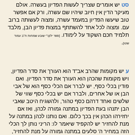
סט
יש אומרים שצריך לעשות הפדיון בעשרה. אולם
מעיקר הדין אין חיוב שיהיו שם עשרה, ורק אם אפשר
טוב שיעשו הפדיון במעמד עשרה, ומצוה לעשותה ברוב
עם. ומצוה לכל אחד להשתתף במצות פדיון הבן, מלבד
תלמיד חכם השקוד על לימודו.
[ספר ילקו"י שובע שמחות ח"ב עמוד
.
שטו]
ע
יש מקומות שהרב אב"ד הוא העורך את סדר הפדיון,
ויש מקומות שהכהן הוא העורך את סדר הפדיון. ואם
פודין בכלי כסף, יש לברר אם הכלי כסף הוא של אבי
הבן או של אחרים, ולברר אם יש בכלי כסף שווי של
שלשים ואחד דרהם כסף טהור, ולהשגיח היטב שאבי
הבן יתנהו בעת הפדיון במתנה גמורה לכהן, ואז אם
יחזירהו הכהן אין בכך כלום. ואם נותנו לכהן במתנה על
מנת להחזיר יש להקפיד שיאמר לו: הריני נותן לך הכלי
הזה במחיר ה' סלעים במתנה גמורה על מנת להחזיר,