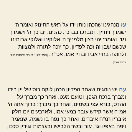
עז
מנהגינו שהכהן נותן ידו על ראש התינוק ואומר ה'
ישמרך ויחייך, ומברכו בברכת כהנים, יברכך ה' וישמרך
וגו'. ואומר: יהי רצון מלפניך ה' אלוקינו ואלוקי אבותינו
שכשם שבן זה זכה לפדיון, כך יזכה לתורה ולמצוות
ולחופה בחיי אביו ובחיי אמו, אכי"ר.
[ספר ילקו"י שובע שמחות ח"ב
.
עמוד שכז]
עח
יש נוהגים שאחר הפדיון הכהן לוקח כוס של יין בידו,
ומברך ברכת הגפן, וטועם מעט, ואחר כך מברך על
ההדס, בורא עצי בשמים, ואחר כך מברך: ברוך אתה ה'
אמ"ה אשר קידש עובר במעי אמו, ולארבעים יום חלק
איבריו רמ"ח איברים, ואחר כך נפח בו נשמה, שנאמר
ויפח באפיו וגו', עור ובשר הלבישו ובעצמות וגידין סככו,