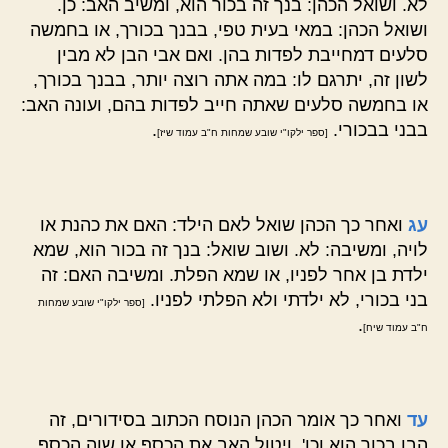
לא. ושואל הכהן: בנך זה בכור הוא, ומשיב האב: כן.
ושואל הכהן: במאי בעית טפי, בבנך בכורך, או בחמשה
סלעים דמחייבת לפדות בהן. ואם אבי הבן לא מבין
לשון זה, יתרגם לו: במה אתה רוצה יותר, בבנך בכורך,
או בחמשה סלעים שאתה חייב לפדות בהם, ועונה האב:
בבני בבכורי.
.
[ספר ילקו"י שובע שמחות ח"ב עמוד שיז]
עג
ואחר כך הכהן שואל לאם הילד: האם את כהנת או
לויה, ומשיבה: לא. ושוב שואל: בנך זה בכור הוא, שמא
ילדת בן אחר לפניו, או שמא הפלת. ומשיבה האם: זה
בני בכורי, לא ילדתי ולא הפלתי לפניו.
[ספר ילקו"י שובע שמחות
.
ח"ב עמוד שיח]
עד
ואחר כך אומר הכהן הנוסח הכתוב בסידורים, זה
הבן בכור הוא וכו', ויטול האב את הכסף או שוה הכסף