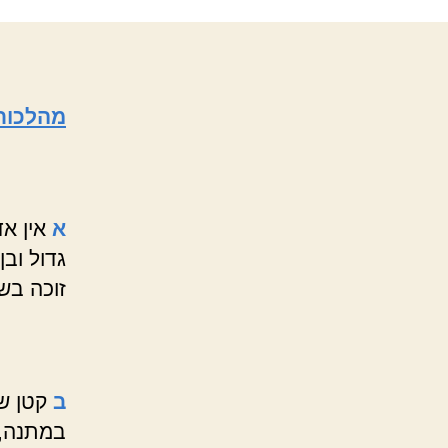
מהלכות
א
אין א
גדול ובן
זוכה בש
ב
קטן שי
במתנה, 