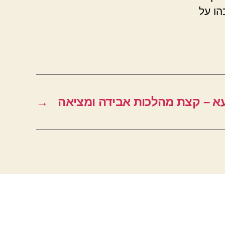
הו על
עא – קצת מהלכות אבידה ומציאה
→