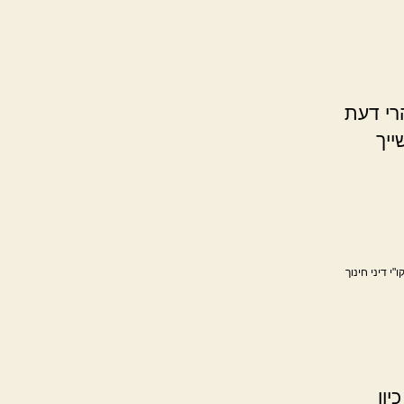
רי דעת
ייך
קו"י דיני חינוך
יון