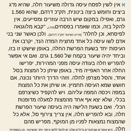
א
אין לשין לפסח עיסה גדולה משיעור חלה, שהיא מ"ג
ביצים וחומש ביצה בינונית, תק"כ דרהם, שהוא 1.560
גרם, ואפילו במקום שיש הרבה עוזרים ומסייעים, אין
להקל בזה, וכמו שאמרו בפסחים
, "קבא מלוגנאה
(מח.)
לפיסחא, וכן לחלה"
. ולכן כאשר שני בני
[והיינו כשיעור תק"כ דרהם]
אדם לשו עיסה כל אחד מחצית המדה הנז', יקרבו את
העיסות יחד בשעת הפרשת החלה, באופן שישקו זו בזו,
וביחד יהיה שיעור בקמח של 1.560 גרם. ואם אי אפשר
להפריש חלה בעודה עיסה מפני המהירות, יפרישו
החלה אחר האפייה מיד, באופן שיתן כל המצות בסל
אחד, והסל מצרפן לחלה. וזוהי הדרך היותר נכונה, אם
חושש שמא העיסה תחמיץ. או שיתן את כל המצות
במפה ויכסה המפה עליהם. ויש להקפיד כשיצרפם
בכלי, שלא יצא אף אחד מהמצות למעלה מדופנות
הכלי. ואם בשעת הלישה היה בעיסה שיעור הפרשת
חלה, ובא להפריש חלה, אין צריך צירוף סל, אלא כל
שהמצות נמצאות לפניו מן המוקף, מפריש מהם
חלה.
[ויש אומרים שבתנורים גדולים שלנו יש להקל ללוש עיסה יותר מכשיעור, וכן במאפיות