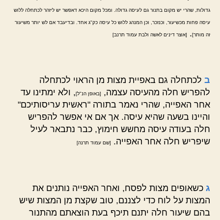
גדולות, שהרי יש מקום בתנור גם לעיסה גדולה. ומכל מקום היכא דאפשר יש ליזהר לכתחלה ללוש
עיסה פחות מכשיעור, וכנזכר, וכן המנהג ללוש כל עיסה כק"ג אחד. ובדיעבד אם לש יותר משיעור
.
זה מותר]
[אוצר דינים לאשה ולבת עמוד תרנב]
ב
לכתחלה גם באפיית מצות מן הראוי לכתחלה
להפריש חלה מהעיסה עצמה,
, ולא ימתינו עד
[באופן הנ"ל]
אחר האפייה, שהרי נאמר בתורה "ראשית עריסותיכם"
והיינו בשעה שהיא עיסה. אך אם אי אפשר להפריש
חלה בעודה עיסה מחשש חימוץ, כבר נתבאר לעיל
שיפריש חלה אחר האפייה.
[שם עמוד תרנה]
ג
כשאופים מצות לפסח, ואחר האפייה נותנים את
המצות על לוח כדי לצננם, טוב שקצת מן המצות שיש
בהם שיעור חלה יתנם תיכף בעת הוצאתם מהתנור