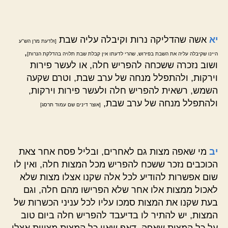
יא
אשה שהדליקה נרות וקיבלה עליה שבת
[ולדעת מרן הש"ע
,
היינו שקיבלה עליה את השבת בפירוש, שהרי לדעתו אין קבלת שבת תלויה בהדלקת הנרות]
ושוב נזכרה ששכחה להפריש חלה, או לעשר פירות
וירקות, ולהתפלל מנחה של ערב שבת, וטרם שקעה
השמש, רשאית להפריש חלה ולעשר פירות וירקות,
ולהתפלל מנחה של ערב שבת,
[אוצר דינים שם עמוד תרסג]
יב
מי שאפה מצות גם לאחרים, ובליל פסח אחר צאת
הכוכבים נזכר ששכח להפריש מכל המצות חלה, ואין לו
שום אפשרות להודיע לכל אלה שקנו אצלו מצות שלא
לאכול ממצות אלו אחר שלא הפרישו מהם חלה, וגם
בעת שקנו את המצות סמכו עליו לכל עניני הכשרות של
המצות, יש להתיר לו בדיעבד להפריש חלה ביום טוב
על כל המצות שאפה, דאף שאין כל המצות מצויות אצלו