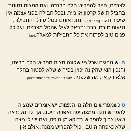
לצרפם, חייב להפריש חלה בברכה. ואם המצות נתונות
בחבילות של קרטון או נייר, ובכל חבילה בפני עצמה אין
שיעור חלה
, ונתנו אותם בסל גדול, והחבילות
[1560 גרם]
נוגעות זו בזו, כבר נתבאר לעיל שהסל מצרפם, ועל כל
פנים טוב לפתוח את כל החבילות למעלה.
[שם]
ח
יש נוהגים שכל מי שקונה מצות מפריש חלה בביתו,
והנכון הוא שהקונה יכוין בפירוש שלא לפטור בחלה
אלא רק את מה שלפניו.
[אוצר דינים לאשה ולבת עמוד תרסא]
ט
כשמפרישים חלה מן המצות, יש אומרים שמצוה
להפריש חלה ממצה יפה ואפויה היטב. אך לדינא נראה
שאין צריך להפריש בדוקא מן היפה, ואם יש לו מצה
שלא נאפתה היטב, יכול להפריש ממנה. אולם אין