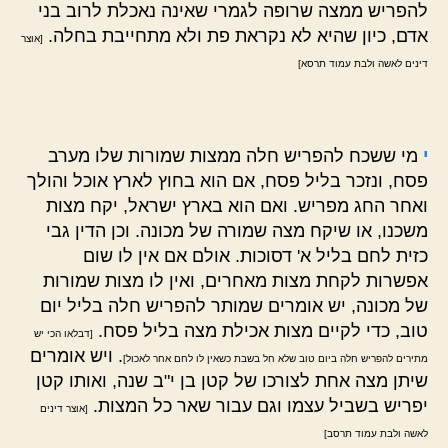
להפריש ממצה שרופה לגמרי שאינה נאכלת לרוב בני
אדם, כיון שהיא לא נקראת פת ולא מתחייבת בחלה.
[אוצר
דינים לאשה ולבת עמוד תרסא]
י
מי ששכח להפריש חלה ממצות שמורות שלו מערב
פסח, ונזכר בליל פסח, אם הוא בחוץ לארץ אוכל והולך
ואחר החג מפריש. ואם הוא בארץ ישראל, יקח מצות
משכנו, או שיקח מצה שמורה של מכונה. וכן הדין גבי
כזית לחם בליל א' דסוכות. אולם אם אין לו שום
אפשרות לקחת מצות מאחרים, ואין לו מצות שמורות
של מכונה, יש אומרים שמותר להפריש חלה בליל יום
טוב, כדי לקיים מצות אכילת מצה בליל פסח.
[דבלאו הכי יש
. ויש אומרים
מתירים להפריש חלה ביום טוב שלא חל בשבת כשאין לו לחם אחר לאכול]
שיתן מצה אחת לצורכו של קטן בן י"ב שנה, ואותו קטן
יפריש בשביל עצמו וגם עבור שאר כל המצות.
[אוצר דינים
לאשה ולבת עמוד תרסב]