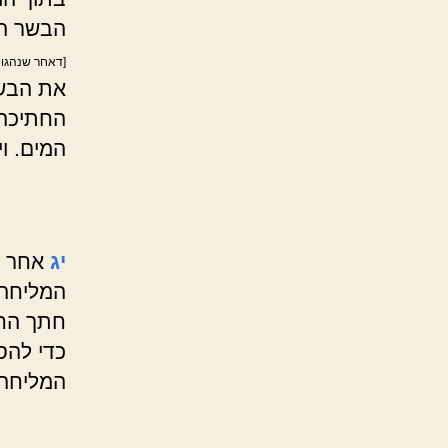
הבשר הכ
[דאחר שנהגו 
את הבשר
החתיכה,
המים. ו
יג
אחר ה
המליחה.
חתך החת
כדי להס
המליחה 