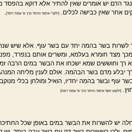
גד הדם יש אומרים שאין להתיר אלא דוקא בהפסד מ
קים אחר שאין כבישה לכלים.
.
[ילקו"י איסור והיתר כרך א' עמוד רסד]
לשרות בשר בהמה יחד עם בשר עוף. אלא שיש שנהג
כך מצד חומרא בעלמא, ומשרים אותם בנפרד, מפנ
א רך וחוששים שמא ישכחו את הבשר במים הרבה זמן
ך יבלע מדם בשר הבהמה. אולם לענין מליחה המנהג
שר עוף ובשר בהמה יחדיו, הואיל ומולחן בכלי מנוק
וץ.
[ילקוט יוסף איסור והיתר כרך א' עמוד רסה]
ה יש להשרות את הבשר במים באופן שכל החתיכה
ים, ולכן כששורים בשר דק עם בשר עבה ביחד, יש ל