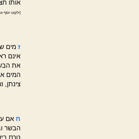
אותו חצ
[ילקוט יוסף א
ז
מים שה
אינם רא
את הבשר
המים אי
צינתן, 
ח
אם עבר
הבשר וב
טרם בישל