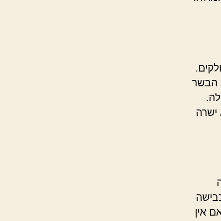
לקים.
 הבשר
לה.
 ישרה
כבישה
ם אין