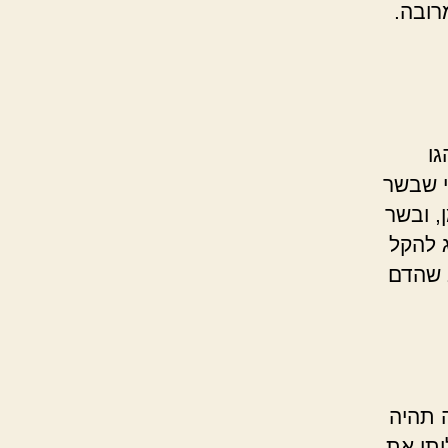
רובה.
ו
י שבשר
, ובשר
 להקל
ב שהדם
 תהיה
יתן את