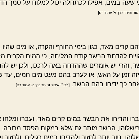
י שעה במים, אפילו לכתחלה יכול למלוח על סמך הדח
יסור והיתר כרך א' עמוד רס]
ם קרים מאד, כגון בימי החורף והקרה, או מים שהיו 
ויים להדחת הבשר קודם המליחה, כי המים הקרים מ
, והרי יש אומרים שההדחה באה לרככו, ולכן יש להנ
זה זמן על האש, או לערב בהם מעט מים חמים, עד ש
ואחר כך ידיחו בהם הבשר.
[ילקו"י איסור והיתר כרך א' עמוד רס]
ו והדיחו את הבשר במים קרים מאד, ועברו ומלחו 
ישלוהו, הבשר מותר גם שלא במקום הפסד מרובה. 
והו, טוב יותר לחזור ולהדיחו במים רגילים, ולחזור ו