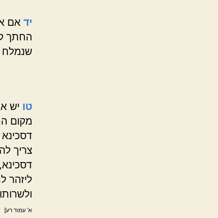
יד
אם אח
החתך קו
שנמלח מ
טו
יש או
מקום הח
דסכינא 
צריך לה
דסכינא, 
ליזהר לח
ולשרותו
א' עמוד רע]