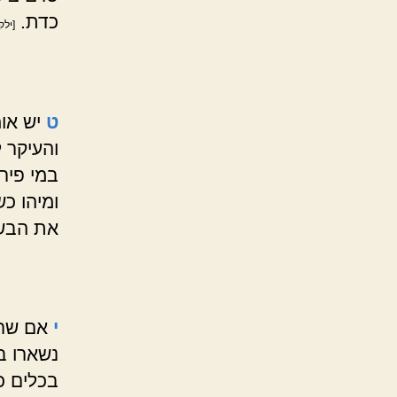
כדת.
[ילק
ט
יש אומ
והעיקר 
במי פיר
ומיהו כ
את הבשר
י
אם שרו
נשארו ב
בכלים כ