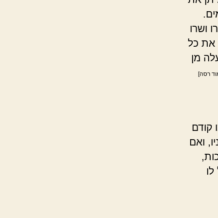
ים.
ו ושרו
 את כל
לה מן
וד רסה]
 קודם
ו, ואם
ות,
לו