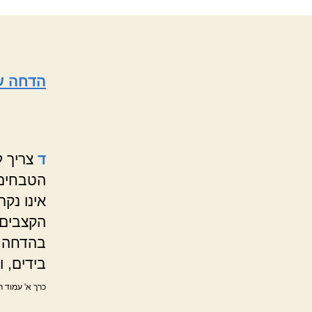
הדחה ש
ד
צריך ל
הטבחים 
אינו נק
הקצבים 
בהדחה ב
בידים, 
כרך א' עמוד ר