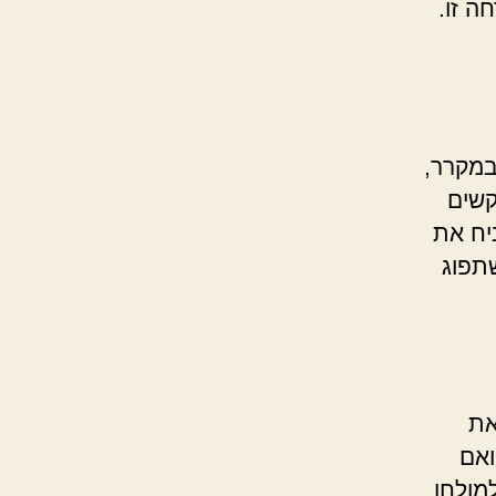
ה זו.
במקרר,
קשים
יח את
תפוג
את
ואם
למולחו