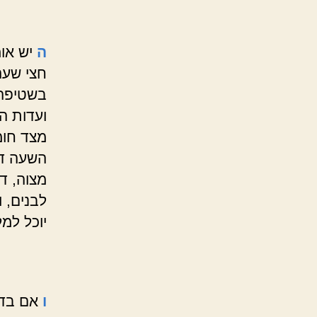
ה
יש אומ
חצי שעה
בשטיפה 
ועדות ה
מצד חומ
השעה דח
מצוה, ד
לבנים, 
יוכל למ
ו
אם בדי