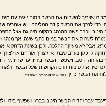
רים שצריך להשהות את הבשר בתוך גיגית עם מים,
, כדי לרכך את הבשר קודם המליחה. ויש אומרים שד
היטב. וכבר פשט המנהג במקומותינו גם אצל הספר
מזרח לשרות את הבשר במים כחצי שעה, אך מנהג זה
רא, אבל לא מעיקר ההלכה. ולכן בשעת הדחק או אם
וקה לו כגון בערב שבת, או לצורך אורחים או לצורך 
י בהדחה היטב, וישפשף הבשר בידיו, עד שהיו מי הרח
וגם יסיר את טיפות הדם הקרושות שעל הבשר, ולאחר
לוח את הבשר כדין.
[ילקו"י איסור והיתר כרך א' עמוד רנח]
עבד עבר והדיח הבשר היטב בברז, ושפשף בידו, ול