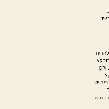
ם
בשר
להדיח
דוחקא
ולכן
א
ביד יש
ור והיתר כרך