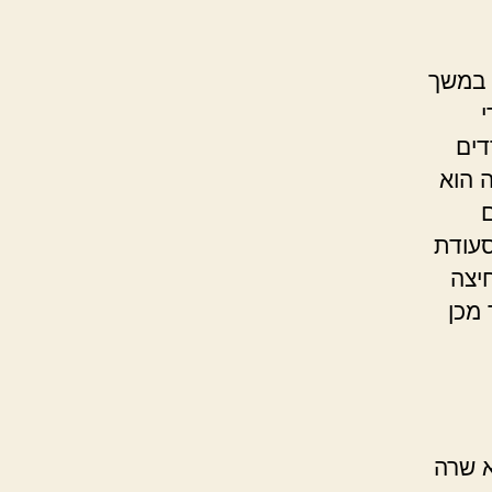
 במשך
י
דים
 הוא
סעודת
יצה
 מכן
א שרה