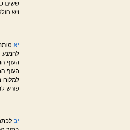
ששים כנ
ויש חול
יא
מותר 
להמנע מ
העוף הו
העוף הר
למלוח ב
פורש לח
יב
לכתחל
בתוך המ