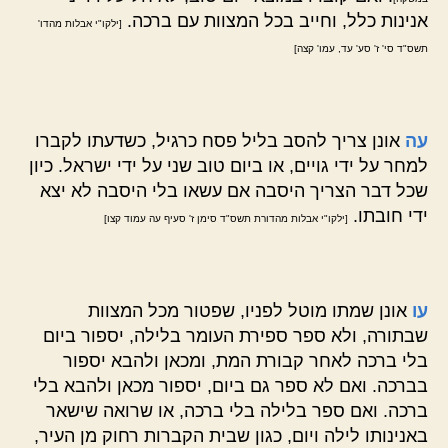
אנינות כלל, וחייב בכל המצוות עם ברכה.
[ילקו"י אבלות מהדו'
תשס"ד סי' ז' סע' עד, עמו' קצה]
עה
אונן צריך להסב בליל פסח כרגיל, כשדעתו לקברו
למחר על ידי גויים, או ביום טוב שני על ידי ישראל. כיון
שכל דבר הצריך היסבה אם עשאו בלי היסבה לא יצא
ידי חובתו.
[ילקו"י אבלות מהדורת תשס"ד סימן ז' סעיף עה עמוד קצו]
עו
אונן שמתו מוטל לפניו, שפטור מכל המצוות
שבתורה, ולא ספר ספירת העומר בלילה, יספור ביום
בלי ברכה לאחר קבורת המת, ומכאן ולהבא יספור
בברכה. ואם לא ספר גם ביום, יספור מכאן ולהבא בלי
ברכה. ואם ספר בלילה בלי ברכה, או שרואה שישאר
באנינותו לילה ויום, כגון שבית הקברות רחוק מן העיר,