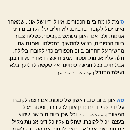
ס
מת לו מת ביום הכפורים, אין לו דין של אונן, שמאחר
ואינו יכול לקוברו בו ביום, לא חלים על הקרובים דיני
אנינות. ולכן אם האונן משמש בקביעות כשליח צבור
ביום הכפורים, רשאי להמשיך בתפלתו. ואמנם אם
מחשיך על התחום ביום הכפורים כדי לקוברו בלילה,
חלה עליו אנינות, ופטור ממצות עשה דאורייתא ודרבנן,
אבל חייב בכל חמשה עינויים, אף שקשה לו לילך בלא
נעילת הסנדל.
[ילקו"י אבלות סי' ז עמו' קעט]
סא
אונן ביום טוב ראשון של סוכות, אם רוצה לקוברו
על ידי נכרים דינו כדין אונן לכל דבר, ופטור מכל
המצוות
. וכל שכן ביום טוב שני שהוא
[ראה להלן לענין סוכה]
בעצמו יכול לקוברו, שחלים עליו כל דיני אנינות מליל
יום טוב שני. אבל אם רוצה לדחות את הקבורה לאחר