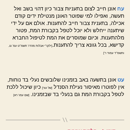
עח
אונן חייב לצום בתעניות צבור כיון דהוי בשב ואל
תעשה, ואפילו למי שפוטר האונן מנטילת ידים קודם
אכילה, בתענית צבור חייב להתענות. אולם אם על ידי
שיתענה ייחלש ולא יוכל לטפל בקבורת המת, פטור
מלהתענות. וכיום שמוסרים את המת לטיפול החברא
קדישא, בכל גוונא צריך להתענות.
[ילקו"י אבלות מהדו' תשמ"ט עמ' נג,
ותשס"ד עמוד ר']
עט
אונן בתשעה באב בזמנינו שלובשים נעלי בד נוחות,
אין לפוטרו מאיסור נעילת הסנדל
כיון שיכול ללכת
[של עור]
לטפל בקבורת המת גם בנעלי בד שבזמנינו.
[שם עמו' רא]