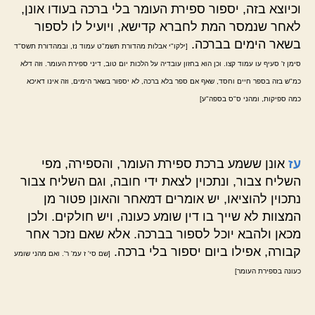
וכיוצא בזה, יספור ספירת העומר בלי ברכה בעודו אונן,
לאחר שנמסר המת לחברא קדישא, ויועיל לו לספור
בשאר הימים בברכה.
[ילקו"י אבלות מהדורת תשמ"ט עמוד נז, ובמהדורת תשס"ד
סימן ז' סעיף עו עמוד קצו. וכן הוא בחזון עובדיה על הלכות יום טוב, דיני ספירת העומר. וזה דלא
כמ"ש בזה בספר חיים וחסד, שאף אם ספר בלא ברכה, לא יספור בשאר הימים, וזה אינו דאיכא
כמה ספיקות, ומהני ס"ס בספה"ע]
עז
אונן ששמע ברכת ספירת העומר, והספירה, מפי
השליח צבור, ונתכוין לצאת ידי חובה, וגם השליח צבור
נתכוין להוציאו, יש אומרים דמאחר והאונן פטור מן
המצוות לא שייך בו דין שומע כעונה, ויש חולקים. ולכן
מכאן ולהבא יוכל לספור בברכה. אלא שאם נזכר אחר
קבורה, אפילו ביום יספור בלי ברכה.
[שם סי' ז עמ' ר'. ואם מהני שומע
כעונה בספירת העומר]