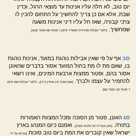
יום טוב, לא חלה עליו אנינות עד מוצאי הרגל, וכדין
שבת, אלא אם כן צריך להחשיך על התחום להכין לו
צרכי קבורה, שאז חל עליו דיני אנינות משעה
שמחשיך.
[ילקו"י אבלות מהדורת תשס"ד סימן ז' סעיף סא עמוד קעט]
סב
אף על פי שאין אבילות נוהגת במועד, אנינות נוהגת
בו, שאם מת לו מת בחול המועד אסור בדברים שהאונן
אסור בהם, ופטור ממצות ארבעת המינים, ואינו רשאי
להחמיר על עצמו ולברך.
.
[ואם מברך אין מוחין בידו]
[ילקו"י אבלות שם סימן
ז' סעיף סב עמוד קפ]
סג
האונן, פטור מן הסוכה ומכל המצוות האמורות
בתורה.
. ואמנם כיום המנהג בארץ
[חזון עובדיה על הלכות סוכה]
ישראל שאין קוברים את המת ביום טוב סוכות
[גם לא על ידי