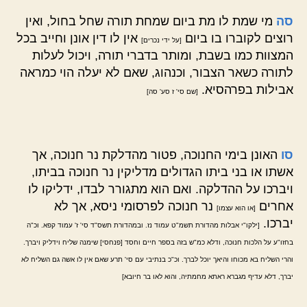
סה
מי שמת לו מת ביום שמחת תורה שחל בחול, ואין
רוצים לקוברו בו ביום
אין לו דין אונן וחייב בכל
[על ידי נכרים]
המצוות כמו בשבת, ומותר בדברי תורה, ויכול לעלות
לתורה כשאר הצבור, וכנהוג, שאם לא יעלה הוי כמראה
אבילות בפרהסיא.
[שם סי' ז סע' סה]
סו
האונן בימי החנוכה, פטור מהדלקת נר חנוכה, אך
אשתו או בני ביתו הגדולים מדליקין נר חנוכה בביתו,
ויברכו על ההדלקה. ואם הוא מתגורר לבדו, ידליקו לו
אחרים
נר חנוכה לפרסומי ניסא, אך לא
[או הוא עצמו]
יברכו.
[ילקו"י אבלות מהדורת תשמ"ט עמוד נז. ובמהדורת תשס"ד סי' ז' עמוד קפא. וכ"ה
בחזו"ע על הלכות חנוכה, ודלא כמ"ש בזה בספר חיים וחסד [פנחסי] שימנה שליח וידליק ויברך.
והרי השליח בא מכוחו והיאך יוכל לברך. וכ"כ בנתיבי עם סי' תרע שאם אין לו אשה גם השליח לא
יברך, דלא עדיף מגברא ראתא מחמתיה, והוא לאו בר חיובא]