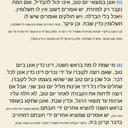
נח
אונן במוצאי יום טוב, אינו יכול להבדיל, ואם המת
נקבר רק למחרת, יש אומרים דשוב אין לו תשלומין,
ויאכל בלי הבדלה. ויש חולקים ואומרים שיש לו
תשלומין כדין שבת. וכן עיקר.
[הנה דעת רוב האחרונים שאין לו תשלומין.
וכך כתבנו בילקו"י אבלות מהדורת תשס"ד סי' ז' סנ"ח. אולם בשו"ת יביע אומר ח"ז (או"ח סי' מז)
הנזכר שם מבואר, שיש לו תשלומין, ולכן כן העיקר לדינא כמבואר ביביע אומר]
נט
מי שמת לו מת בראש השנה, דינו כדין אונן ביום
טוב, שאם רוצה לקוברו על ידי נכרים דינו כדין אונן לכל
דבר. וכל שכן ביום טוב שני שהוא בעצמו יכול לקוברו,
שחלים עליו כל דיני אנינות מליל יום טוב שני. אבל אם
רוצה לדחות את הקבורה לאחר יום טוב, לא חלה עליו
אנינות עד מוצאי הרגל, וכדין שבת. ואונן שתקע בשופר
בראש השנה להוציא אחרים ידי חובתם
[באופן שקובר את מתו ביום
, יש אומרים שמוציא אחרים ידי חובתם דמחוייב
טוב כנז']
בדבר קרינן ביה.
[ילקו"י אבלות מהדורת תשס"ד סימן ז' סעיף נט עמוד קעח]