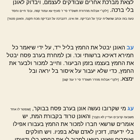
לצאת מברכת אחרים שבודקים לעצמם, ויבדוק לאונן
בלי ברכה.
[ילקו"י אבלות מהדורת תשס"ד סי' ז' סעיף עא עמוד קפה, ובס' חיים וחסד
טעה בזה וכתב שהשליח יברך על הבדיקה. וזה אינו, דהברכה על הבדיקה מכח תקנה, והאונן פטור]
עב
האונן יבטל את החמץ בליל י"ד, על ידי שיאמר כל
חמירא דאיכא ברשותי וכו'. וכן למחרת בערב פסח יבטל
את החמץ בעצמו בזמן הביעור. וחייב למכור ולבער את
החמץ, כדי שלא יעבור על איסור בל יראה ובל
ימצא.
[ילקו"י אבלות מהדו' תשס"ד סי' ז' עמ' קצג]
עג
מי שקרובו נעשה אונן בערב פסח בבוקר,
[שנפטר לו אחד
והאונן טרוד בקבורת המת, יש
משבעה קרובים ועדיין לא נקבר]
אומרים שרשאי חברו למכור את החמץ בעבורו אפילו
בלי ידיעתו, דזכין לאדם שלא בפניו. ויש חולקים
ואומרים שאינו רשאי למכור לו את החמץ בלי ידיעתו