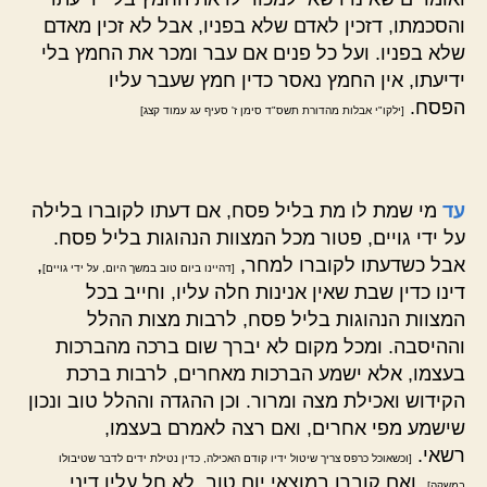
והסכמתו, דזכין לאדם שלא בפניו, אבל לא זכין מאדם
שלא בפניו. ועל כל פנים אם עבר ומכר את החמץ בלי
ידיעתו, אין החמץ נאסר כדין חמץ שעבר עליו
הפסח.
[ילקו"י אבלות מהדורת תשס"ד סימן ז' סעיף עג עמוד קצג]
עד
מי שמת לו מת בליל פסח, אם דעתו לקוברו בלילה
על ידי גויים, פטור מכל המצוות הנהוגות בליל פסח.
אבל כשדעתו לקוברו למחר,
,
[דהיינו ביום טוב במשך היום, על ידי גויים]
דינו כדין שבת שאין אנינות חלה עליו, וחייב בכל
המצוות הנהוגות בליל פסח, לרבות מצות ההלל
וההיסבה. ומכל מקום לא יברך שום ברכה מהברכות
בעצמו, אלא ישמע הברכות מאחרים, לרבות ברכת
הקידוש ואכילת מצה ומרור. וכן ההגדה וההלל טוב ונכון
שישמע מפי אחרים, ואם רצה לאמרם בעצמו,
רשאי.
[וכשאוכל כרפס צריך שיטול ידיו קודם האכילה, כדין נטילת ידים לדבר שטיבולו
. ואם קוברו במוצאי יום טוב, לא חל עליו דיני
במשקה]