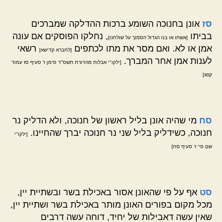
סז
אונן בחנוכה השומע ברכות ההדלקה שמברכים
בביתו
, נחלקו הפוסקים אם עונה
[אשתו או בנו הגדול הסמוך על שולחנו]
אמן או לא. ואם מסר את מתו לכתפים
רשאי
[לחברא קדישא]
לענות אמן אחר המברך.
[ילקו"י אבלות מהדורת תשס"ד סימן ז' סעיף סז עמוד
קפג]
סח
מי שהיה אונן בליל ראשון של חנוכה, ולא הדליק נר
חנוכה, כשידליק בליל שני נר חנוכה יברך שהחיינו.
[ילקו"י
שם סי' ז' סעיף סח]
סט
אף על פי שהאונן אסור באכילת בשר ובשתיית יין,
מכל מקום בפורים האונן מותר באכילת בשר ושתיית יין,
שאין עשה דאבילות של יחיד, דוחה עשה דרבים