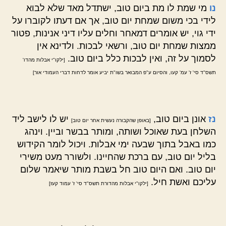
נו
מי שמת לו מת ביום טוב, ישתדל מאד שלא לבוא
לידי בכי משום שמחת יום טוב, אך אם דעתו לקוברו על
ידי גוי, יש אומרים דמאחר וחלים עליו דיני אנינות, פטור
ממצות שמחת יום טוב, ורשאי לבכות. ולדינא אין
לסמוך על זה, ואין לבכות כלל ביום טוב.
[ילקו"י אבלות מהדו'
תשס"ד סי' ז' עמ' קעו, והסיום ע"פ המבואר בשו"ת יביע אומר לדחות דברי העמודי אור]
נז
אונן ביום טוב,
יש לו לישב ליד
[באופן שהקבורה נעשית אחר יום טוב]
השלחן בעת שאוכל ושותה, ומותר בבשר וביין. וינהג
כמו באבל בתוך שבעה ימי אבלות. ויכול לומר הקידוש
בליל יום טוב, עם ברכת שהחיינו. ולשורר מעט משירי
יום טוב. ואם היום טוב חל בשבת מותר שיאמר שלום
עליכם ואשת חיל.
[ילקו"י אבלות מהדורת תשס"ד סי' ז' עמוד קעז]