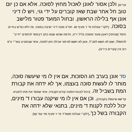
ולכן אסור לאונן לאכול מחוץ לסוכה. אלא אם כן יום
נכרים]
טוב חל אחר שבת שאז קוברים על ידי גוי, ויש לו דיני
אונן אף בלילה הראשון. ובחול המועד פטור מלישב
בסוכה.
[ילקו"י אבלות סי' ז' סעיף סג. חזו"ע סוכה דיני ישיבה בסוכה. וזה דלא כמ"ש בחיים
וחסד [פנחסי] דאונן פטור מסוכה בליל יו"ט, ותימה שהוא עצמו כתב דבמסר לכתפים "חייב"
להתפלל, ושם לא חשש לסב"ל, וכאן לא חשש לאיסור אכילה חוץ לסוכה, אחר שבזמנינו באר"י ע"פ
.
רוב אין קוברים ביו"ט]
סד
אונן בערב חג הסוכות, אם אין לו מי שיעשה סוכה,
מותר לו לעשות סוכה בעצמו, אך לא ידחה את קבורת
המת בשביל זה.
[ויכול לבנות הסוכה קודם הקבורה, אחר שמסר את מתו לחברא
. וכן אם אין לו מי שיקנה עבורו ד' מינים,
קדישא שיטפלו בקבורה]
יכול ללכת לקנות ד' מינים, בתנאי שלא ידחה את
הקבורה בשל כך.
[ילקו"י אבלות תשס"ד סי' ז' סעיף סד עמ' קפ]