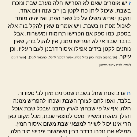
ז
יש אומרים שאם לא הפרישו חלה מערב שבת ונזכרו
בשבת, שיכול ליתן פת לקטן בן י"ב שנה ויום אחד,
והקטן יפריש משלו על כל שאר הפת, ואז יהיה מותר
לאכול מפת זו בשבת. ויש אומרים שאין להקל בזה אלא
בספק, כמו ספק אם הפרישו תרומות ומעשרות, אבל
בדבר שבודאי לא הפרישו ממנו, אין להקל בזה, שאין
נותנים לקטן בידים אפילו איסור דרבנן לעבור עליו. וכן
עיקר.
.
[אך במקום מצוה, כגון בליל פסח, אפשר לסמוך להקל, וכמבואר לעיל]
[אוצר דינים
לאשה ולבת עמוד תשטו]
ח
ערב פסח שחל בשבת שמכינים מזון לב' סעודות
בלבד, ואפו לחם לצורך השבת ושכחו להפריש ממנה
חלה, אף על פי שבחוץ לארץ כתבנו שבכל שבת אוכל
והולך מהפת ומשייר מעט למוצאי שבת, מכל מקום כאן
הרי אינו יכול לשייר למוצאי שבת משום איסור חמץ,
ממילא אם נזכרו בדבר בבין השמשות יפריש מיד חלה,