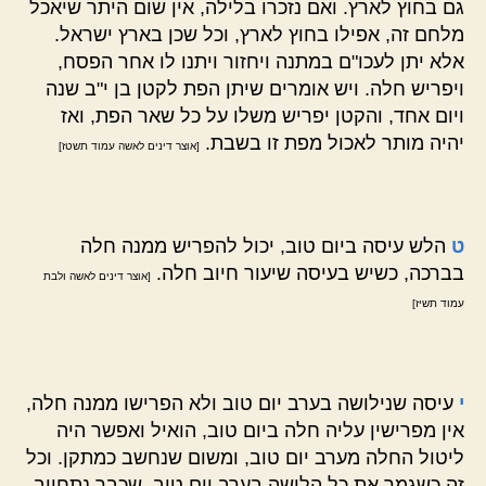
גם בחוץ לארץ. ואם נזכרו בלילה, אין שום היתר שיאכל
מלחם זה, אפילו בחוץ לארץ, וכל שכן בארץ ישראל.
אלא יתן לעכו"ם במתנה ויחזור ויתנו לו אחר הפסח,
ויפריש חלה. ויש אומרים שיתן הפת לקטן בן י"ב שנה
ויום אחד, והקטן יפריש משלו על כל שאר הפת, ואז
יהיה מותר לאכול מפת זו בשבת.
[אוצר דינים לאשה עמוד תשטז]
ט
הלש עיסה ביום טוב, יכול להפריש ממנה חלה
בברכה, כשיש בעיסה שיעור חיוב חלה.
[אוצר דינים לאשה ולבת
עמוד תשיז]
י
עיסה שנילושה בערב יום טוב ולא הפרישו ממנה חלה,
אין מפרישין עליה חלה ביום טוב, הואיל ואפשר היה
ליטול החלה מערב יום טוב, ומשום שנחשב כמתקן. וכל
זה כשגמר את כל הלישה בערב יום טוב, שכבר נתחייב