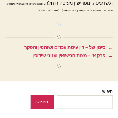
ולשו עיסה, מפרישין מעיסה זו חלה.
[ומברכים על פת העשויה מחטים
.
אלה ברכת המוציא לחם מן הארץ וברכת המזון]
[אוצר ד' עמ' תשכד]
←
סימן של – דין עיסת עכו"ם ושותפין והפקר
→
פרק א' – מצות הנישואין ועניני שידוכין
חיפוש
חיפוש