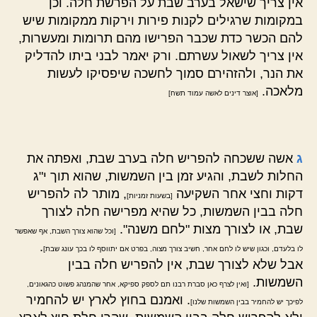
אין צריך שישאל בערב שבת על הפרשת חלה. וכן
במקומות שרגילים לקנות פירות וירקות ממקומות שיש
להם הכשר כדת שכבר הפרישו מהם תרומות ומעשרות,
אין צריך לשאול עשרתם. ורק יאמר לבני ביתו להדליק
את הנר, ולהזהירם סמוך לחשכה שיפסיקו לעשות
מלאכה.
[אוצר דינים לאשה עמוד תשח]
ג
אשה ששכחה להפריש חלה בערב שבת, ואפתה את
החלות לשבת, והגיע זמן בין השמשות, שהוא תוך י"ג
דקות וחצי אחר השקיעה
, מותר לה להפריש
[בשעות זמניות]
חלה בבין השמשות, כל שהיא מפרישה חלה לצורך
שבת, או לצורך מצות "לחם משנה".
[וכל שהוא צורך השבת, אף שאפשר
.
לו בלעדם, וכגון שיש לו לחם אחר, חשיב צורך מצוה, בפרט אם יתווסף לו בכך עונג שבת]
אבל שלא לצורך שבת, אין להפריש חלה בבין
השמשות.
[ואין לצרף כאן סברת רבנו תם לספק ספיקא, אחר שהמנהג פשוט כהגאונים,
. ואמנם בחוץ לארץ יש להחמיר
לפיכך יש להחמיר בבין השמשות שלנו]