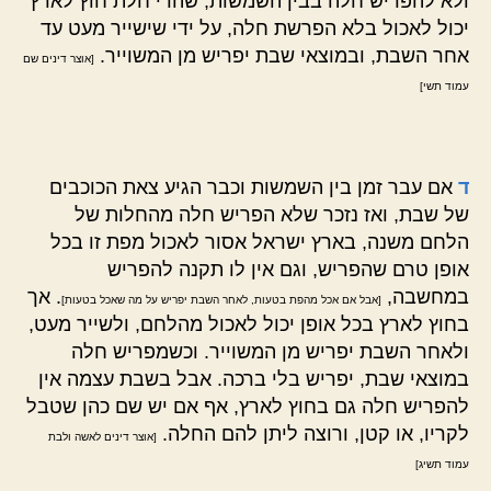
ולא להפריש חלה בבין השמשות, שהרי חלת חוץ לארץ
יכול לאכול בלא הפרשת חלה, על ידי שישייר מעט עד
אחר השבת, ובמוצאי שבת יפריש מן המשוייר.
[אוצר דינים שם
עמוד תשי]
ד
אם עבר זמן בין השמשות וכבר הגיע צאת הכוכבים
של שבת, ואז נזכר שלא הפריש חלה מהחלות של
הלחם משנה, בארץ ישראל אסור לאכול מפת זו בכל
אופן טרם שהפריש, וגם אין לו תקנה להפריש
במחשבה,
. אך
[אבל אם אכל מהפת בטעות, לאחר השבת יפריש על מה שאכל בטעות]
בחוץ לארץ בכל אופן יכול לאכול מהלחם, ולשייר מעט,
ולאחר השבת יפריש מן המשוייר. וכשמפריש חלה
במוצאי שבת, יפריש בלי ברכה. אבל בשבת עצמה אין
להפריש חלה גם בחוץ לארץ, אף אם יש שם כהן שטבל
לקריו, או קטן, ורוצה ליתן להם החלה.
[אוצר דינים לאשה ולבת
עמוד תשיג]