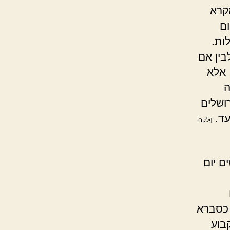
קרא
ום
ות.
בין אם
 אלא
ה
רושלים
עד.
[ילקו"י
ם יום
 כסברא
בוע