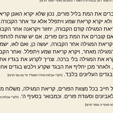
 עמוד רמו, ובמהדורת תשס"ד סימן מג סעיף י עמוד תרצז]
רים את המת בליל פורים, נכון שלא יקרא האונן קריא
ולא יקרא קריאת שמע ויתפלל אלא עד אחר הקבורה.
את המגילה קודם הקבורה, יחזור ויקראנה אחר הקבור
אם קוברים את המת ביום פורים, אם יש שהות להתפ
קריאת המגילה אחר הקבורה, יעשה כן, ואם לאו, ישמ
מגילה מאחר, ויקרא קריאת שמע ויתפלל. ואחר הקב
קרא את המגילה בלי ברכה. וצריך לקרוע את בגדיו אח
 ולאחר מכן יחליף את הבגד שקרע וילבש בגדים אחר
גדים העליונים בלבד.
[ילקו"י אבלות מהדו' תשס"ד סי' מג עמ' תרצז]
חייב בכל מצוות הפורים, קריאת המגילה, משלוח מנ
אביונים וסעודת פורים. וכמבואר בסעיף ה'.
[ילקו"י אבלות 
ג סעיף יב עמוד תרצז]