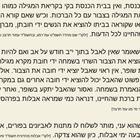
נסת, ואין בבית הכנסת בקי בקריאת המגילה כמוהו י
ת המגילה בצבור עם כל הברכות. וכ"ש שאם קורא ה
או שקוראה בביתו להוציא את הנשים ידי חובתן, מברך
חיינו לכל הדעות.
[ילקו"י שם מהדו' תשמ"ט עמ' רמג, ובתשס"ד עמוד תרצב ו
שאומר שאין לאבל בתוך י"ב חודש על אב ואם להיות 
וציא את הצבור השרוי בשמחה ידי חובת מקרא מגילה,
ופר, אין ראוי שאבל יוציא ידי חובה את הצבור. אול
 פשוט שהאבל יכול להוציא ידי חובה אחרים גם במקר
נאמרת בשמחה. ואסור שהאבל יתקע בשופר, ואחר י
 ברכת שהחיינו, דנראה כמי שמראה אבלות בפרהסי
סי' מג עמ' תרצד]
וא עני, מותר לשלוח לו מתנות לאביונים בפורים, אפ
עה ימי אבלות, כיון שהוא צדקה.
[ילקו"י אבלות מהדורת תשס"ד סימ