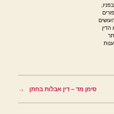
פניו,
ורים
העושים
 הדין
תר
ענות
סימן מד – דין אבלות בחתן
→