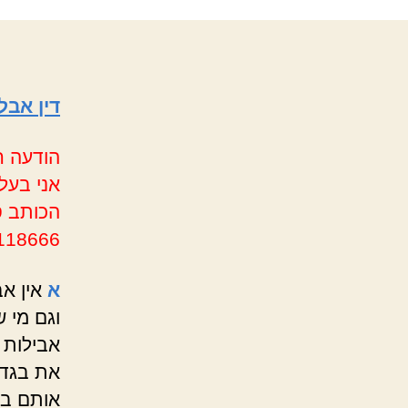
דין אבל
הודעה ח
אני בעל
הכותב ס
118666
א
אין א
וגם מי ש
אבילות 
את בגדיו
אותם בג