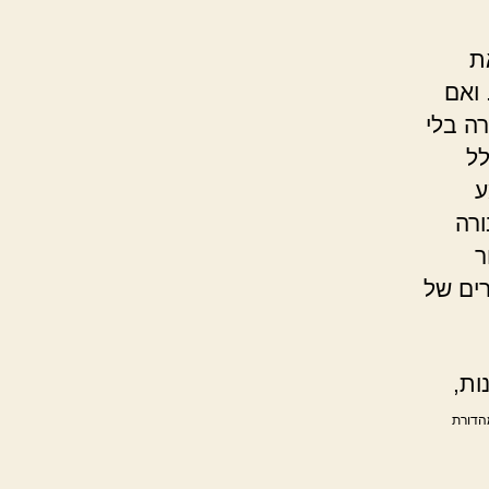
ת
 ואם
ה בלי
לל
ע
ורה
ר
ים של
ות,
מהדורת