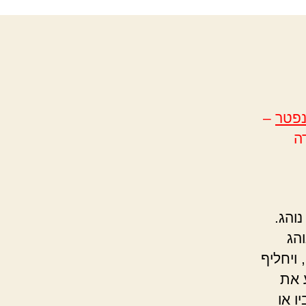
נפטר
–
ה
והג.
והג
ויחליף
ע את
ו או