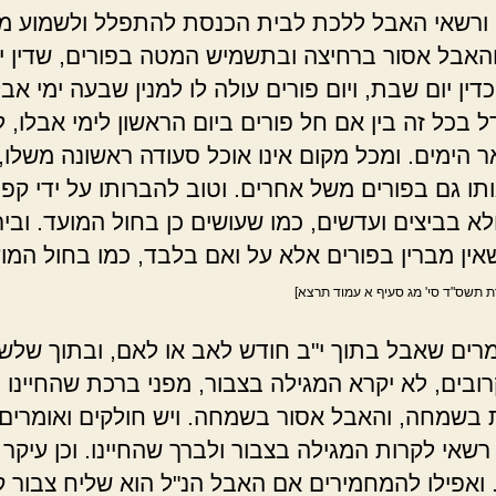
 ורשאי האבל ללכת לבית הכנסת להתפלל ולשמוע מ
והאבל אסור ברחיצה ובתשמיש המטה בפורים, שדין י
דין יום שבת, ויום פורים עולה לו למנין שבעה ימי אבל
ל בכל זה בין אם חל פורים ביום הראשון לימי אבלו, ל
 הימים. ומכל מקום אינו אוכל סעודה ראשונה משלו,
ותו גם בפורים משל אחרים. וטוב להברותו על ידי קפ
ולא בביצים ועדשים, כמו שעושים כן בחול המועד. ובי
שאין מברין בפורים אלא על ואם בלבד, כמו בחול המו
 תשס"ד סי' מג סעיף א עמוד תרצא]
מרים שאבל בתוך י"ב חודש לאב או לאם, ובתוך שלשי
ובים, לא יקרא המגילה בצבור, מפני ברכת שהחיינו
בשמחה, והאבל אסור בשמחה. ויש חולקים ואומרים
שאי לקרות המגילה בצבור ולברך שהחיינו. וכן עיקר
 ואפילו להמחמירים אם האבל הנ"ל הוא שליח צבור ק