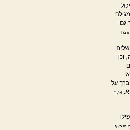
כול
מגילה
 גם
תרצד]
שליח
 וכן
ם
א
ברך על
א.
[ילקו"י
ילו
ן מג סעיף