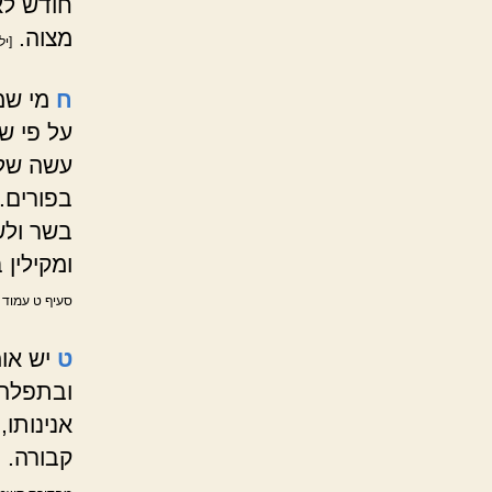
חודש לא
מצוה.
[יל
ח
מי שמ
על פי שה
עשה של 
בפורים. 
בשר ולש
ומקילין 
סעיף ט עמוד 
ט
יש או
ובתפלה, 
אנינותו,
קבורה. 