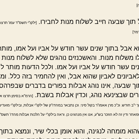
]
תוך שבעה חייב לשלוח מנות לחבירו.
[ילקו"י תשס"ד עמו' תרצ
מד]
א אבל בתוך שנים עשר חודש על אביו ועל אמו, מותר
ו משלוח מנות. והאשכנזים נוהגים שלא לשלוח מנות 
ים עשר חודש על אביו ועל אמו. ולכל הדעות מותר ל
ביונים לאביון שהוא אבל, ואין להחמיר בזה כלל. ומי
ך שבעה, אינו נוהג אבלות בפורים בדברים שבפרהסי
ים שבצינעא נוהג, וכדין אבלות בשבת.
[הרמ"א בסימן תרצו א
 י"ב חודש. וכ"כ מרן אאמו"ר בקול סיני. וכן נתבאר במהדו"ק של ילקו"י אבלות, ובילקו"י מועדי
חר ודין זה לא הוזכר בש"ע, אנו אין מנהגינו כן. וראה בילקו"י על הלכות אבלות מהדו' תשס"
וא מומחה לנגינה, והוא אומן בכלי שיר, ונמצא בתוך 