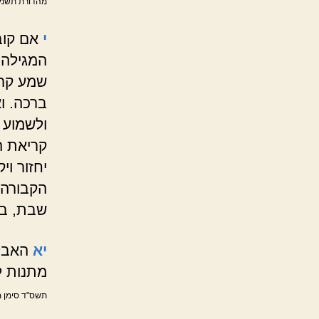
מהדורת תשמ"ט
י
אם קוב
המגילה 
שמע קרי
ברכה. ו
ולשמוע 
קריאת ה
יחזור וי
הקבורה,
שבת, בב
יא
האבל 
מתנות ל
תשס"ד סימן מ