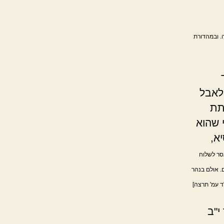
ה. ובמהדורת
לאבל
תת
 שהוא
א,
סר לשלוח
ם. אולם בנהר
ד עמ' תרצה]
י"ב