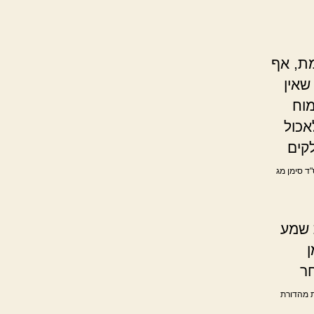
מת, אף
שאין
וח
אכול
קים
ד סימן מג
 שמע
ן
חר
ת מהדורת