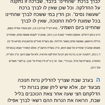
לברך ברכת "שהחיינו" בלבד, שברכה זו נתקנה
על ההדלקה. וכל שכן שאין לו לברך ברכת
"שעשה נסים". וכן הדין במי ששכח לברך שהחיינו
בכל שמונת לילות החנוכה, שאין לו לברך
שהחיינו ביום השמיני.
[והא דקי"ל (עירובין מ:), זמן אומרו אפילו בשוק,
היינו בזמן דרגלים. ואמנם המאירי (שבת כג.) כתב, שמברך לעצמו שעשה נסים, ושהחיינו
בלילה הראשון, ושעשה נסים בשאר הלילות. וגם בשו"ת מהר"ם מרוטנבורג (פראג סי' נז)
משמע שמברך שהחיינו על עצם הזמן, וכ"כ בשו"ת הרשב"ץ. אולם המאירי עצמו (במגילה
ד.) כתב, דחנוכה יש בו ברכת זמן רק על ההדלקה והראיה, ולא על עצם היום. וכ"כ הפר"ח,
והפמ"ג, ובשו"ת קול גדול, ובברכ"י, ועוד. וע' ביבי"א ח"ו (או"ח סי' מב). ובילקו"י מועדים
.
עמ' רכז]
ה
בערב שבת שצריך להדליק נרות חנוכה
מבעוד יום, אלא שיש ליתן שמן בנרות כדי
הדלקתם חצי שעה אחר צאת הכוכבים בליל
שבת, הרואה את הנרות ההם רשאי לברך אפילו