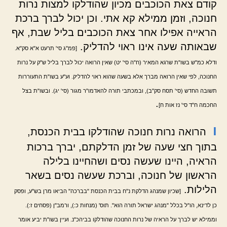
קודם צאת הכוכבים מכיון שהודלקו למצות נרות
חנוכה, וזמן ממילא קא אתי. וכן יכול לברך ברכת
הראייה אפילו אחר צאת הכוכבים בליל שבת, אף
שבאותה שעה אינו ראוי להדליק.
[פמ"ג סי' תרעט א"א סק"א.
ודלא כמ"ש בשו"ת שרגא המאיר (ח"ה סי' יט) שאין הרואה יכול לברך בליל ש"ק על נרות
החנוכה, לפי שאין הרואה מברך אלא בשעה שהוא ראוי להדליק. וע"ע בשו"ת התעוררות
תשובה החדש (סי' תסח סק"ב), ובמכתבי תורה להאדמו"ר מגור (סי' יג). ובשו"ת בצל
.
החכמה ח"ד סי' נז אות ח]
ו
הרואה נרות חנוכה שהודלקו בבית הכנסת,
בתוך חצי שעה של זמן הדלקתם, יברך ברכות
הראיה, היינו שעשה נסים ושהחיינו בלילה
הראשון של חנוכה, וברכת שעשה נסים בשאר
הלילות.
[שכיון שמנהג הדלקת נ"ח בבית הכנסת "בברכה" הביאו מרן בש"ע, ופסק
כן לדינא, הו"ל בכלל "מנהג ישראל תורה הוא". תוס' (מנחות כ:), ורמב"ן (פסחים ז:).
וממילא יש לברך על הראיה של נרות החנוכה שהודלקו בביהכ"נ. ועיין בשו"ת יביע אומר