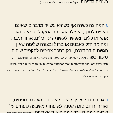
כשרים לדפנות.
[ילקו"י שם עמ' קיט, חזו"ע שם עמ' ה]
ג
המחיצה כשרה אף כשהיא עשויה מדברים שאינם
ראויים לסכך, ואפילו הוא דבר המקבל טומאה, כגון
ארגז או כלים. ואפשר לעשותה ע"י כלים, ארון, תיבה,
ומחומר חזק כאבנים או ברזל ובצורה שלימה שאין
הגשם חודר דרכה, ורק בסכך צריכים להקפיד שיהיה
סיכוך כשר.
[ילקוט יוסף מועדים עמ' קיט. חזו"ע סוכות עמ' א. ואף שדעת הב"ח (סי'
תרל) שבעל נפש יחוש לדעת הגהות אשרי בשם או"ז, שהדפנות יהיו מדבר שאינו מקבל טומאה.
כבר כתב ע"ז הא"ר שכל האחרונים לא חששו לזה. וכ"ה בראבי"ה. וכ"כ הגר"א, ובברכי יוסף, ובבכורי
.
יעקב, ויד אליהו מלובלין]
ד
גובה הדופן צריך להיות לא פחות מעשרה טפחים,
ואורך ורוחב סוכה קטנה לא פחות משבעה טפחים על
שבעה טפחים, וכל טפח הוא ד' אצבעות,