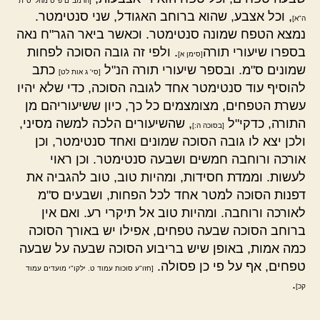
[הרמב"ם פ"ט מהל' ס"ת
, וכל אצבע, שהוא ברוחב האגודל, שני סנטימטר.
ה"א]
נמצא הטפח שמונה סנטימטר. וכאשר ביאר הגר"ח נאה
בספרו שיעורי תורה
. ולפי זה גובה הסוכה לפחות
[סימן א]
שמונים ס"מ. ובספר שיעורי תורה הנ"ל
כתב
[סי' ג אות לט]
להוסיף עוד סנטימטר אחד לגובה הסוכה, כדי שלא יהיו
עשרת הטפחים, מצומצמים כל כך, כיון ששיעוריהם מן
התורה, כדקי"ל
, שהשיעורים הלכה למשה מסיני,
[בסוכה ה:]
ולכן יצא לו גובה הסוכה שמונים ואחד סנטימטר, וכן
אורכה ורוחבה חמשים ושבעה סנטימטר. וכן ראוי
לעשות. וממדת חסידות, ומהיות טוב, טוב להגביה את
דפנות הסוכה למטר אחד לכל הפחות, ושבעים ס"מ
לאורכה ורוחבה. ומהיות טוב אל תיקרי רע. ואם אין
ברוחב הסוכה שבעה טפחים, אפילו יש באורך הסוכה
כמה אמות, באופן שיש בריבוע הסוכה שבעה על שבעה
טפחים, אף על פי כן פסולה.
[חזו"ע סוכות עמוד ט. ילקו"י מועדים עמוד
.
קכ]