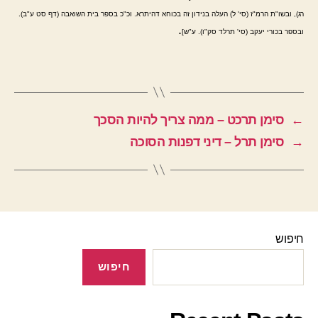
רג), ובשו"ת הרמ"ז (סי' ל) העלה בנידון זה בכוחא דהיתרא. וכ"כ בספר בית השואבה (דף סט ע"ב).
.
ובספר בכורי יעקב (סי' תרלד סק"ו). ע"ש]
←
סימן תרכט – ממה צריך להיות הסכך
→
סימן תרל – דיני דפנות הסוכה
חיפוש
חיפוש