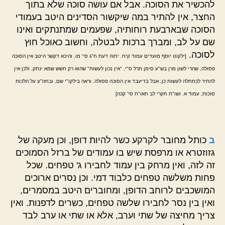
להכשיר את הסוכה. אבל אם עושה סוכה שלא בתוך
החצר, אין להתיר במה שיקשור הסדינים היטב בעמודי
הסוכה שבארבעת רוחותיה, שפעמים שמתנתקים ואינו
שם על לב, ומברך ברכות לבטלה, וחשוב כאוכל חוץ
לסוכה.
[ילקוט יוסף מועדים עמוד קיח. יחוה דעת ח"ג סי' מו. והיכא דקשר היטב אין הסוכה
פסולה, שהרי לשון מרן בש"ע סימן תרל ס"י, "אין נכון לעשות" שהוא רק חשש שמא ינתק, ולכן אין
להתיר לכתחלה לעשות כן, אבל בדיעבד אין הסוכה פסולה. וראה בילקו"י שם, ובחזו"ע על הלכות
סוכות, עמוד א. ושו"ת חקרי לב חאו"ח סי' קכה]
ב
כותל מחובר לקרקע כשר להיות דופן, וכן מעקה של
גזוזטרא או מרפסת שיש בו עמודים של ברזל הסמוכים
זה לזה, ואין מרחק בין עמוד לחבירו ג' טפחים. שכל
פחות משלשה טפחים כלבוד דמי. וכן נסרים ארוכים
המושכבים לרוחב הדופן, ומחוברים היטב במסמרים,
ואין בין נסר לחבירו שלשה טפחים, כשרים לדפנות. ואין
צריך מחיצה של שתי וערב, אלא או שתי או ערב לבד