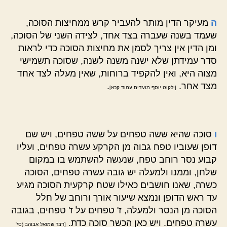
ה
מעיקר הדין מותר להעביר קרש ממחיצות הסוכה,
שעמד בשנה שעברה בצד אחד, לצידה השני של הסוכה,
ומן הדין אין צריך לסמן את מחיצות הסוכה כדי לראות
סדר עמידתן שלא ישנה משנה לשנה, שסוכה תשמישי
מצוה היא, ואין להקפיד ברוחות, שאין מעלה לצד אחד
מצד אחר.
.
[ילקוט יוסף מועדים עמוד קכא]
ו
סוכה שהיא ששה טפחים על ששה טפחים, ויש שם
דופן שעוביו טפח גבוה מן הקרקע עשרה טפחים, ועליו
קבוע נסר רוחב טפח, שנעשה להשתמש בו במקום
שלחן, וממנו ולמעלה יש גובה עשרה טפחים, הסוכה
כשרה, שאנו חושבים כאילו שטח קרקעית הסוכה מגיע
עד ראש הדופן ונמצא שיעור אורך ורוחב של חלל
הסוכה מן הנסר ולמעלה, ז' טפחים על ז' טפחים, בגובה
עשרה טפחים. ויש כאן הכשר סוכה כדת.
[דבר שמואל אבוהב (סי'