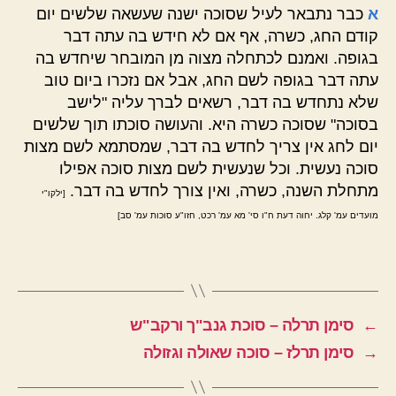
א
כבר נתבאר לעיל שסוכה ישנה שעשאה שלשים יום
קודם החג, כשרה, אף אם לא חידש בה עתה דבר
בגופה. ואמנם לכתחלה מצוה מן המובחר שיחדש בה
עתה דבר בגופה לשם החג, אבל אם נזכרו ביום טוב
שלא נתחדש בה דבר, רשאים לברך עליה "לישב
בסוכה" שסוכה כשרה היא. והעושה סוכתו תוך שלשים
יום לחג אין צריך לחדש בה דבר, שמסתמא לשם מצות
סוכה נעשית. וכל שנעשית לשם מצות סוכה אפילו
מתחלת השנה, כשרה, ואין צורך לחדש בה דבר.
[ילקו"י
מועדים עמ' קלג. יחוה דעת ח"ו סי' מא עמ' רכט, חזו"ע סוכות עמ' סב]
←
סימן תרלה – סוכת גנב"ך ורקב"ש
→
סימן תרלז – סוכה שאולה וגזולה