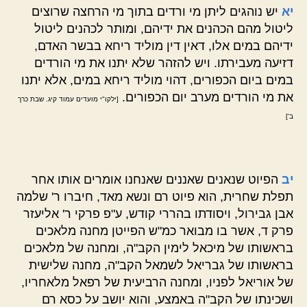
יא
יש נוהגים ליתן מי ורדים בתוך מי הרחצה שרוצים
ליטול מהם הכהנים את ידיהם, ומותר לכהנים ליטול
ידיהם במים אלו, דאין דין מוליד ריחא בבשר האדם,
דזיעה מעבירתו. ויש להזהר שלא יתנו את מי הורדים
במים ביום הכפורים, דהוי מוליד ריחא במים, אלא יתנו
את מי הורדים מערב יום הכפורים.
[ילקו"י מועדים עמוד קיג. שבת כרך
ב']
יב
הפיוט שנאנים שאננים שאנחנו אומרים אותו אחר
תפלת שחרית, הוא פיוט רם ונשא מאד, חיברו ר' שלמה
אבן גבירול, ויסודתו בהררי קודש, ע"פ פרקי ר' אליעזר
פרק ד, אשר בו מבואר כמ"ש הפייטן מחנה מלאכים
בראשותו של מיכאל לימין הקב"ה, ומחנה של מלאכים
בראשותו של גבריאל לשמאל הקב"ה, מחנה שלישית
של אוריאל לפניו, ומחנה הרביעית של רפאל מלאחריו,
ושכינתו של הקב"ה באמצע, והוא יושב על כסא רם