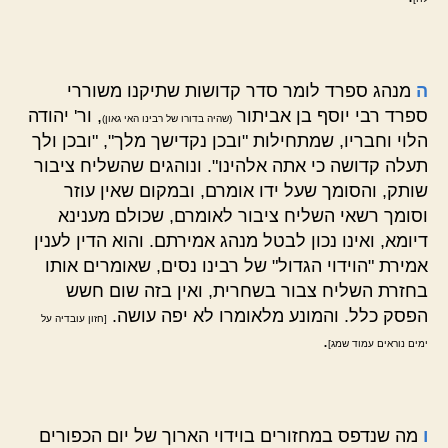
ה
מנהג ספרד לומר סדר קדושות שתיקנו משוררי
ספרד רבי יוסף בן אביתור
, ור' יהודה
(שהיה בדורו של רבינו האי גאון)
הלוי וחבריו, שמתחילות "ובכן נקדישך מלך", "ובכן ולך
תעלה קדושה כי אתה אלהינו". ונוהגים שהשליח ציבור
שותק, והסומך שעל ידו אומרם, ובמקום שאין עוזר
וסומך רשאי השליח ציבור לאומרם, שכולם מענינא
דיומא, ואינו נכון לבטל מנהג אמירתם. והוא הדין לענין
אמירת "הוידוי הגדול" של רבינו נסים, שאומרים אותו
בחזרת השליח צבור בשחרית, ואין בזה שום חשש
הפסק כלל. והמונע מלאומרו לא יפה עושה.
[חזון עובדיה על
.
ימים נוראים עמוד שמג]
ו
מה שנדפס במחזורים בוידוי הארוך של יום הכפורים