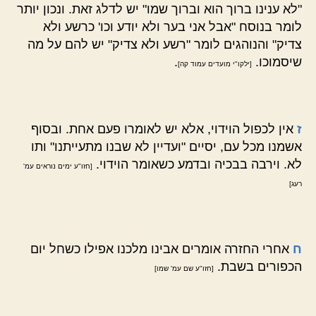
"לא ענינו ברוך הוא וברוך שמו" יש לדלג זאת. ונכון יותר
לומר בנוסח "אבל אני בער ולא יודע וכו' כרשע ולא
צדיק" והנוהגים לומר "רשע ולא צדיק" יש להם על מה
שיסמוכו.
.
[ילקו"י מועדים עמוד קה]
ז
אין לכפול הוידוי, אלא יש לאומרו פעם אחת. ובסוף
אשמנו מכל עם, יסיים "ועדיין לא שבנו מתעייתנו" ותו
לא. וירבה בבכיה ובדמע כשאומר הוידוי.
[חזו"ע ימים נוראים עמ'
רעג]
ח
אחרי החזרה אומרים אבינו מלכנו אפילו כשחל יום
הכפורים בשבת.
[חזו"ע שם עמ' שמו]