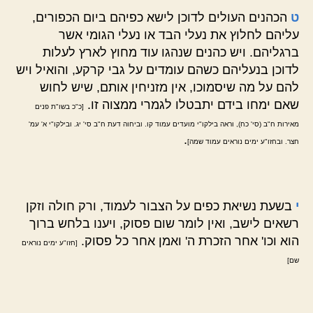
ט
הכהנים העולים לדוכן לישא כפיהם ביום הכפורים,
עליהם לחלוץ את נעלי הבד או נעלי הגומי אשר
ברגליהם. ויש כהנים שנהגו עוד מחוץ לארץ לעלות
לדוכן בנעליהם כשהם עומדים על גבי קרקע, והואיל ויש
להם על מה שיסמוכו, אין מזניחין אותם, שיש לחוש
שאם ימחו בידם יתבטלו לגמרי ממצוה זו.
[כ"כ בשו"ת פנים
מאירות ח"ב (סי' כח), וראה בילקו"י מועדים עמוד קו. וביחוה דעת ח"ב סי' יג. ובילקו"י א' עמ'
.
חצר. ובחזו"ע ימים נוראים עמוד שמה]
י
בשעת נשיאת כפים על הצבור לעמוד, ורק חולה וזקן
רשאים לישב, ואין לומר שום פסוק, ויענו בלחש ברוך
הוא וכו' אחר הזכרת ה' ואמן אחר כל פסוק.
[חזו"ע ימים נוראים
שם]