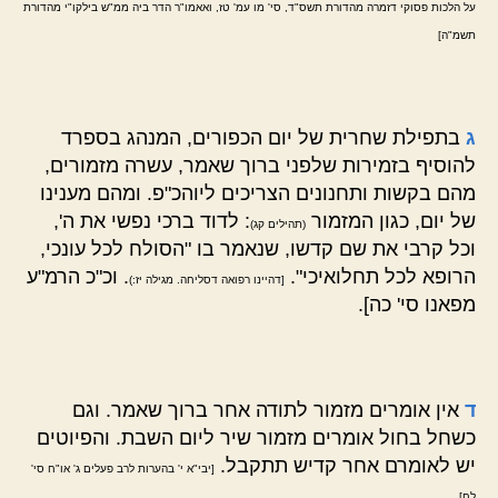
על הלכות פסוקי דזמרה מהדורת תשס"ד, סי' מו עמ' טז, ואאמו"ר הדר ביה ממ"ש בילקו"י מהדורת
תשמ"ה]
ג
בתפילת שחרית של יום הכפורים, המנהג בספרד
להוסיף בזמירות שלפני ברוך שאמר, עשרה מזמורים,
מהם בקשות ותחנונים הצריכים ליוהכ"פ. ומהם מענינו
של יום, כגון המזמור
: לדוד ברכי נפשי את ה',
(תהילים קג)
וכל קרבי את שם קדשו, שנאמר בו "הסולח לכל עונכי,
הרופא לכל תחלואיכי".
. וכ"כ הרמ"ע
[דהיינו רפואה דסליחה. מגילה יז:)
מפאנו סי' כה].
ד
אין אומרים מזמור לתודה אחר ברוך שאמר. וגם
כשחל בחול אומרים מזמור שיר ליום השבת. והפיוטים
יש לאומרם אחר קדיש תתקבל.
[יבי"א י' בהערות לרב פעלים ג' או"ח סי'
.
לח]