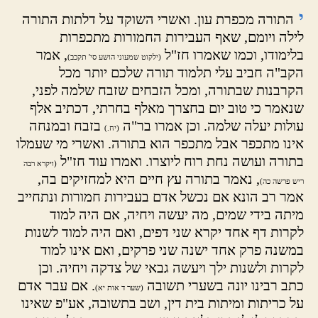
י
התורה מכפרת עון. ואשרי השוקד על דלתות התורה
לילה ויומם, שאף העבירות החמורות מתכפרות
בלימודו, וכמו שאמרו חז"ל
, אמר
(ילקוט שמעוני הושע סי' תקכב)
הקב"ה חביב עלי תלמוד תורה שלכם יותר מכל
הקרבנות שבתורה, ומכל הזבחים שזבח שלמה לפני,
שנאמר כי טוב יום בחצרך מאלף בחרתי, דכתיב אלף
עולות יעלה שלמה. וכן אמרו בר"ה
בזבח ובמנחה
(יח.)
אינו מתכפר אבל מתכפר הוא בתורה. ואשרי מי שעמלו
בתורה ועושה נחת רוח ליוצרו. ואמרו עוד חז"ל
(ויקרא רבה
, נאמר בתורה עץ חיים היא למחזיקים בה,
ריש פרשה כה)
אמר רב הונא אם נכשל אדם בעבירות חמורות ונתחייב
מיתה בידי שמים, מה יעשה ויחיה, אם היה למוד
לקרות דף אחד יקרא שני דפים, ואם היה למוד לשנות
במשנה פרק אחד ישנה שני פרקים, ואם אינו למוד
לקרות ולשנות ילך ויעשה גבאי של צדקה ויחיה. וכן
כתב רבינו יונה בשערי תשובה
. אם עבר אדם
(שער ד אות יא)
על כריתות ומיתות בית דין, ושב בתשובה, אע"פ שאינו