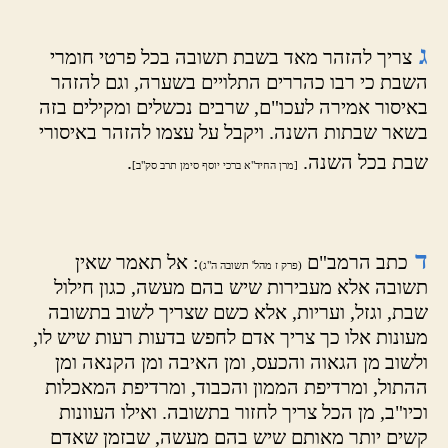
ג
צריך להזהר מאד בשבת תשובה בכל פרטי חומרי
השבת כי רבו כהררים התלויים בשערה, וגם להזהר
באיסור אמירה לעכו"ם, שרבים נכשלים ומקילים בזה
בשאר שבתות השנה. ויקבל על עצמו להזהר באיסורי
שבת בכל השנה.
.
[מרן החיד"א ברכי יוסף סימן תרב סק"ב]
ד
כתב הרמב"ם
: אל תאמר שאין
(פרק ז מהל' תשובה ה"ג)
תשובה אלא מעבירות שיש בהם מעשה, כגון חילול
שבת, וגזל, ועריות, אלא כשם שצריך לשוב בתשובה
מעונות אלו כך צריך אדם לחפש בדעות רעות שיש לו,
ולשוב מן הגאוה והכעס, ומן האיבה ומן הקנאה ומן
ההתול, ומרדיפת הממון והכבוד, ומרדיפת המאכלות
וכיו"ב, מן הכל צריך לחזור בתשובה. ואילו העוונות
קשים יותר מאותם שיש בהם מעשה, שבזמן שאדם