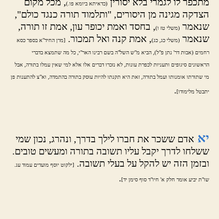
מתכפר לו לגמרי בלא יסורין
, מכל מקום
(כדאיתא ביומא פו.)
הצדקה מגינה מן היסורים, "ותלמוד תורה כנגד כולם",
שנאמר
, בחסד ואמת יכופר עון, אמת זו תורה,
(משלי טז ו)
שנאמר
, אמת קנה ואל תמכור.
(משלי כג, כג)
[מרן החיד"א בספר כסא
רחמים (אבות דר' נתן פ"ל), הביא מ"ש השל"ה בשם רבינו האר"י, כל מה שתמצא בדברי
הראשונים סיגופים ותעניות לכפרת עונות, לא נזכרו דברים אלו אלא למי שאין עמלו בתורה, אבל
מי שתורתו אומנותו ועמל בתורה, זאת היא תקנתו להיות עוסק בתורה בהתמדה, וא"צ להתענות פן
.
יתבטל מלימודו]
יא
אדם ששכר את חברו לילך בדרך, ונהרג, נכון שמי
ששלחו לדרך יקבל עליו תשובה בתורה ומעשים טובים.
ובזמן הזה יש להקל על בעלי תשובה.
[ילקוט יוסף מועדים עמוד עג.
.
שו"ת יביע אומר חלק א' חיו"ד סוף סימן יד]