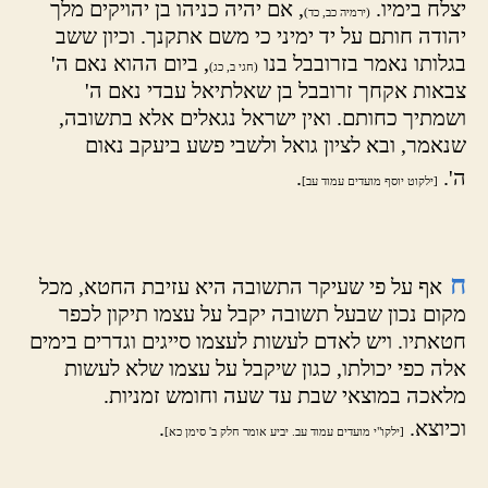
יצלח בימיו.
, אם יהיה כניהו בן יהויקים מלך
(ירמיה כב, כד)
יהודה חותם על יד ימיני כי משם אתקנך. וכיון ששב
בגלותו נאמר בזרובבל בנו
, ביום ההוא נאם ה'
(חגי ב, כג)
צבאות אקחך זרובבל בן שאלתיאל עבדי נאם ה'
ושמתיך כחותם. ואין ישראל נגאלים אלא בתשובה,
שנאמר, ובא לציון גואל ולשבי פשע ביעקב נאום
ה'.
.
[ילקוט יוסף מועדים עמוד עב]
ח
אף על פי שעיקר התשובה היא עזיבת החטא, מכל
מקום נכון שבעל תשובה יקבל על עצמו תיקון לכפר
חטאתיו. ויש לאדם לעשות לעצמו סייגים וגדרים בימים
אלה כפי יכולתו, כגון שיקבל על עצמו שלא לעשות
מלאכה במוצאי שבת עד שעה וחומש זמניות.
וכיוצא.
.
[ילקו"י מועדים עמוד עב. יביע אומר חלק ב' סימן כא]