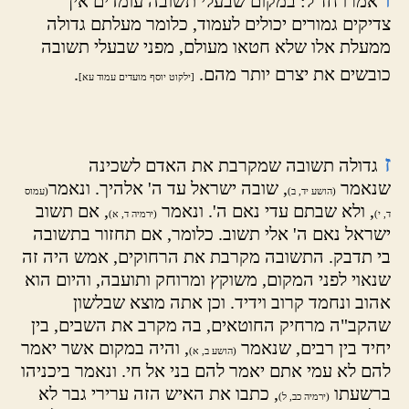
אמרו חז"ל: במקום שבעלי תשובה עומדים אין
צדיקים גמורים יכולים לעמוד, כלומר מעלתם גדולה
ממעלת אלו שלא חטאו מעולם, מפני שבעלי תשובה
כובשים את יצרם יותר מהם.
.
[ילקוט יוסף מועדים עמוד עא]
ז
גדולה תשובה שמקרבת את האדם לשכינה
שנאמר
, שובה ישראל עד ה' אלהיך. ונאמר
(הושע יד, ב)
(עמוס
, ולא שבתם עדי נאם ה'. ונאמר
, אם תשוב
ד, י)
(ירמיה ד, א)
ישראל נאם ה' אלי תשוב. כלומר, אם תחזור בתשובה
בי תדבק. התשובה מקרבת את הרחוקים, אמש היה זה
שנאוי לפני המקום, משוקץ ומרוחק ותועבה, והיום הוא
אהוב ונחמד קרוב וידיד. וכן אתה מוצא שבלשון
שהקב"ה מרחיק החוטאים, בה מקרב את השבים, בין
יחיד בין רבים, שנאמר
, והיה במקום אשר יאמר
(הושע ב, א)
להם לא עמי אתם יאמר להם בני אל חי. ונאמר ביכניהו
ברשעתו
, כתבו את האיש הזה ערירי גבר לא
(ירמיה כב, ל)