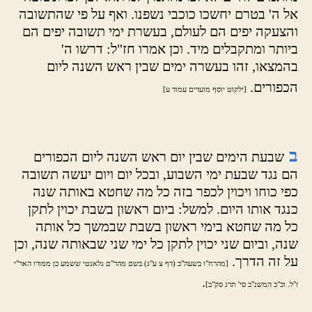
אל ה' בטרם יחשכו כוכבי נשפנו. ואף על פי שהתשובה
והצעקה יפים הם לעולם, בעשרת ימי תשובה יפים הם
ביותר ומתקבלים מיד. וכן אמרו חז"ל: דרשו ה'
בהמצאו, זהו בעשרה ימים שבין ראש השנה ליום
הכפורים.
[ילקוט יוסף מועדים עמוד ע]
ב
שבעת הימים שבין יום ראש השנה ליום הכפורים
הם נגד שבעת ימי השבוע, ובכל יום ויום יעשה תשובה
כפי כוחו ויכוין לכפר בזה כל מה שחטא באותה שנה
כנגד אותו היום. למשל: ביום ראשון בשבת יכוין לתקן
כל מה שחטא בימי ראשון בשבת שבמשך כל אותה
שנה, וביום שני יכוין לתקן כל ימי שני שבאותה שנה, וכן
על זה הדרך.
[מהרח"ו בשעה"כ (דף צ ע"ג) בשם מהר"ם גלאנטי ששמע כן ממורו האר"י
.
ז"ל. וכ"כ המשנ"ב סי' תרג סק"ב]