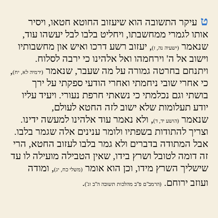
ט
עיקר התשובה הוא שיעזוב החוטא חטאו, ויסיר
אותו לגמרי ממחשבתו, ויחליט בלבו לבל יעשהו עוד,
שנאמר
, יעזוב רשע דרכו ואיש און מחשבותיו
(ישעיה נה, ז)
וישוב אל ה' וירחמהו ואל אלהינו כי ירבה לסלוח.
ויתנחם בחרטה גמורה על מה שעבר, שנאמר
,
(ירמיה לא, יח)
כי אחרי שובי ניחמתי ואחרי הודעי ספקתי על ירך
בושתי וגם נכלמתי כי נשאתי חרפת נעורי. ויעיד עליו
יודע תעלומות שלא ישוב לזה החטא לעולם,
שנאמר
, ולא נאמר עוד אלהינו למעשה ידינו.
(הושע יד, ד)
וצריך להתודות בשפתיו ולומר ענינים אלה שגמר בלבו.
אבל המתודה בדברים ולא גמר בלבו לעזוב החטא, הרי
זה דומה לטובל ושרץ בידו, שאין הטבילה מועילה לו עד
שישליך השרץ מידו, וכן הוא אומר
, ומודה
(משלי כח, יג)
ועוזב ירוחם.
.
(הרמב"ם פ"ב מהלכות תשובה ה"ב וג')