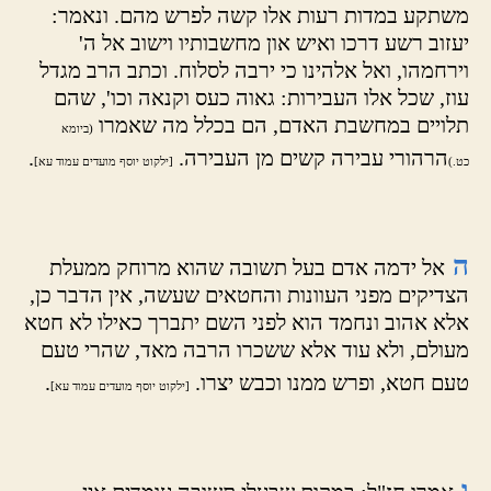
משתקע במדות רעות אלו קשה לפרש מהם. ונאמר:
יעזוב רשע דרכו ואיש און מחשבותיו וישוב אל ה'
וירחמהו, ואל אלהינו כי ירבה לסלוח. וכתב הרב מגדל
עוז, שכל אלו העבירות: גאוה כעס וקנאה וכו', שהם
תלויים במחשבת האדם, הם בכלל מה שאמרו
(ביומא
הרהורי עבירה קשים מן העבירה.
.
כט.)
[ילקוט יוסף מועדים עמוד עא]
ה
אל ידמה אדם בעל תשובה שהוא מרוחק ממעלת
הצדיקים מפני העוונות והחטאים שעשה, אין הדבר כן,
אלא אהוב ונחמד הוא לפני השם יתברך כאילו לא חטא
מעולם, ולא עוד אלא ששכרו הרבה מאד, שהרי טעם
טעם חטא, ופרש ממנו וכבש יצרו.
.
[ילקוט יוסף מועדים עמוד עא]
ו