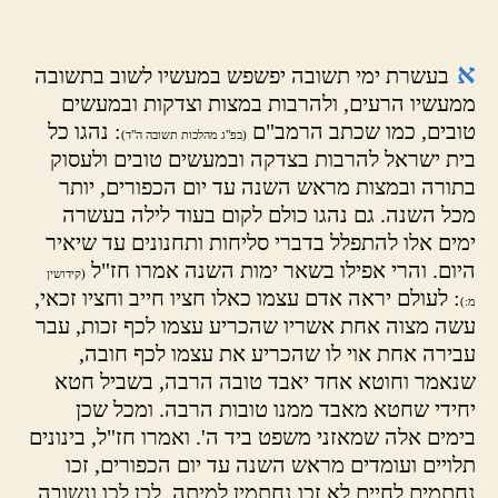
א
בעשרת ימי תשובה יפשפש במעשיו לשוב בתשובה
ממעשיו הרעים, ולהרבות במצות וצדקות ובמעשים
טובים, כמו שכתב הרמב"ם
: נהגו כל
(בפ"ג מהלכות תשובה ה"ד)
בית ישראל להרבות בצדקה ובמעשים טובים ולעסוק
בתורה ובמצות מראש השנה עד יום הכפורים, יותר
מכל השנה. גם נהגו כולם לקום בעוד לילה בעשרה
ימים אלו להתפלל בדברי סליחות ותחנונים עד שיאיר
היום. והרי אפילו בשאר ימות השנה אמרו חז"ל
(קידושין
: לעולם יראה אדם עצמו כאלו חציו חייב וחציו זכאי,
מ:)
עשה מצוה אחת אשריו שהכריע עצמו לכף זכות, עבר
עבירה אחת אוי לו שהכריע את עצמו לכף חובה,
שנאמר וחוטא אחד יאבד טובה הרבה, בשביל חטא
יחידי שחטא מאבד ממנו טובות הרבה. ומכל שכן
בימים אלה שמאזני משפט ביד ה'. ואמרו חז"ל, בינונים
תלויים ועומדים מראש השנה עד יום הכפורים, זכו
נחתמים לחיים לא זכו נחתמין למיתה. לכן לכו ונשובה