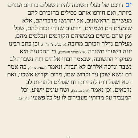
יב
דרכם של בעלי תשובה להיות שפלים ברוחם וענוים
ביותר, ואם חירפו אותם כסילים בהזכירם להם
מעשיהם הראשונים, אל יתרגשו מדבריהם, אלא
שומעים הם ושמחים, ויודעים שזוהי זכות להם, שכל
זמן שהם בושים במעשיהם הקודמים ונכלמים מהם,
מעלתם גדלה וזכותם מרובה.
. וכן כתב רבינו
(הרמב"ם פ"ז ה"ח)
יונה בשערי תשובה
, כי ההכנעה היא
(ש"א בעיקר השביעי)
מעיקרי התשובה, שנאמר זבחי אלהים רוח נשברה לב
נשבר ונדכה אלהים לא תבזה. ונאמר
, כה אמר
(ישעיה נז יד)
רם ונשא שוכן עד וקדוש שמו, מרום וקדוש אשכון, ואת
דכא ושפל רוח להחיות רוח שפלים ולהחיות לב
נדכאים. וכן נאמר
, ושח עינים יושיע. וכל
(איוב כב, כט)
המעביר על מדותיו מעבירים לו על כל פשעיו
.
(ר"ה יז.)