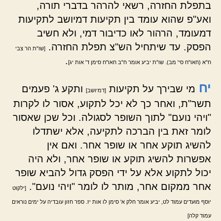
בתפלת החזרה, רשאי להרהר בדברי תורה,
ואע"פ שהוא עומד בין תקיעות דמיושב לתקיעות
דמעומד, הרהור לאו כדיבור דמי, ולא חשיב
הפסק. עד שיתחיל הש"צ תפלת החזרה.
[שו"ת הר צבי
.
ח"א (חאו"ח סי' מב). שו"ת יביע אומר ח"ב חאו"ח סימן ד' אות יג]
יח
מי שבירך על תקיעות
ותקע ג' פעמים
[דמיושב]
תשר"ת, ואחר כך לא יכל לתקוע, אסור לו לקרות
"ויהי נועם" לתוך השופר לסגולה. וכל שכן שאסור
לומר זאת בין הברכה לתקיעה, אלא ישתדלו
להשיג תוקע אחר או שופר אחר. ואם אין
אפשרות להשיג תוקע או שופר אחר, ולא היה
יכול לתקוע אלא על ידי הפסק גדול להביא שופר
אחר ממקום אחר, מותר לו לומר "ויהי נועם".
[ילקוט
יוסף מועדים עמוד לט, יביע אומר חלק א' סימן לו אות יז. ספר חזון עובדיה על ימים נוראים
עמוד קלה]