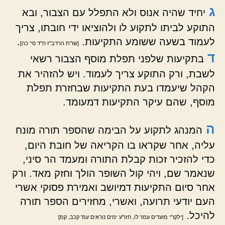
ג
יחיד שהיה אנוס ולא התפלל עם הצבור, ובא
התוקע לביתו לתקוע לו ולהוציאו ידי חובתו, צריך
לעמוד בשעה ששומע התקיעות.
.
[שו"ת הרדב"ז ח"ד סי' כה]
ד
בתקיעות שלפני תפלת מוסף הצבור רשאי
לשבת, ורק התוקע צריך לעמוד. ויש להזהיר את
הקהל שיעמדו בעת התקיעות שבחזרת תפלת
מוסף, שהם עיקר התקיעות דמעומד.
ה
המנהג לתקוע על הבימה שהספר תורה מונח
עליה, אחר שקראו בו הקריאה של חובת היום,
כדי להזכיר זכות קבלת התורה ומעמד הר סיני,
שנאמר שם, ויהי קול השופר הולך וחזק מאד. ורק
אחר סיום התקיעות דמיושב ואמירת פסוקי אשרי
העם יודעי תרועה, ואשרי, מחזירים הספר תורה
להיכל.
[ילקו"י מועדים עמו' לו, חזו"ע ימים נוראים עמ' קכב, קמ]