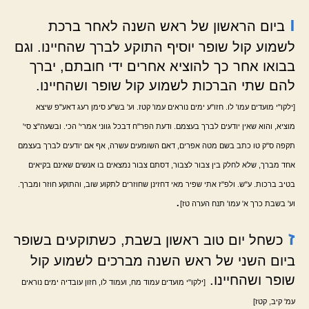
ו
ביום הראשון של ראש השנה לאחר ברכת
לשמוע קול שופר יוסיף התוקע לברך שהחיינו. וגם
בבואו אחר כך להוציא אחרים ידי חובתם, יברך
להם שתי הברכות לשמוע קול שופר ושהחיינו.
[ילקו"י מועדים עמו' לו. חזו"ע ימים נוראים עמו' קטז. וע' בש"ע סימן רעג דאע"פ שיצא
מוציא, והוא שאין יודעים לברך בעצמם. ודעת הפר"ח דבכל גווני אמרי' הכי. ובשעה"צ סי'
תקפה ס"ק טו כתב בשם מטה אפרים, דאם השומעים עשרה, אף אם יודעים לברך בעצמם
אחד מברך, שלא לחלק בין צבור לצבור, דסתם צבור נמצאים בו אנשים שאינם בקיאים
בטיב ברכות. ע"ש. ולפ"ז אתי שפיר מאי דחזינן שחוזרים לתקוע שוב, והתוקע חוזר ומברך.
.
וע' בשבת כרך א' עמו' תנח הערה טז]
ז
כשחל יום טוב ראשון בשבת, כשתוקעים בשופר
ביום השני של ראש השנה מברכים לשמוע קול
שופר ושהחיינו.
[ילקו"י מועדים עמוד מח, ועמוד לו, חזון עובדיה ימים נוראים
עמ' קיב, קטז]