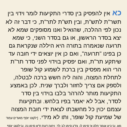
כא
אין להפסיק בין סדרי התקיעות לומר וידוי בין
תשר"ת לתש"ת, ובין תש"ת לתר"ת, כי דבר זה לא
נכון לפי ההלכה, שהואיל ואנו מסופקים שמא לא
יצא בסדר הראשון, או גם בסדר השני, כי שמא
תרועה שנאמרה בתורה היא היללה שנקראת גם
כן בפינו "תרועה", ואם כן אין יוצאים ידי חובה עד
שיתקע תר"ת, ואם יפסיק בוידוי לפני סדר תר"ת
הרי הוא מפסיק בין ברכת לשמוע קול שופר
לתחלת המצוה, והוה ליה חשש ברכה לבטלה,
ולספק אם צריך לחזור ולברך שנית. לכן באמצע
התקיעות מותר להרהר בלבו בוידוי בין סדר
לסדר, אבל לא יאמר בפיו בלחש. ובתקיעות
עצמם יכוין כל מחשבתו לצאת ידי חובת המצוה
של שמיעת קול שופר, ותו לא מידי.
[ילקוט יוסף מועדים עמוד
מא. וביביע אומר חלק א' סימן לו. וח"ג סימן לב-לד. ויחוה דעת ח"א סימן נה. ובילקוט יוסף