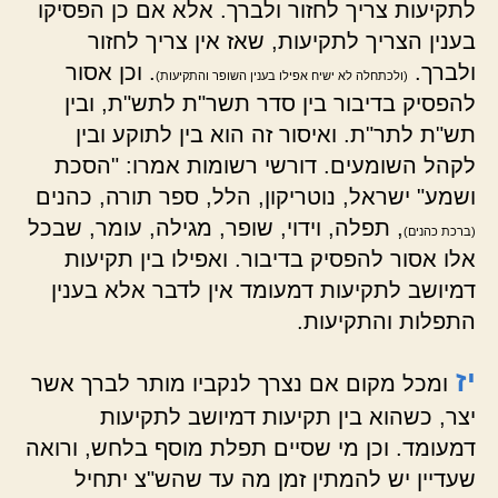
לתקיעות צריך לחזור ולברך. אלא אם כן הפסיקו
בענין הצריך לתקיעות, שאז אין צריך לחזור
ולברך.
. וכן אסור
(ולכתחלה לא ישיח אפילו בענין השופר והתקיעות)
להפסיק בדיבור בין סדר תשר"ת לתש"ת, ובין
תש"ת לתר"ת. ואיסור זה הוא בין לתוקע ובין
לקהל השומעים. דורשי רשומות אמרו: "הסכת
ושמע" ישראל, נוטריקון, הלל, ספר תורה, כהנים
, תפלה, וידוי, שופר, מגילה, עומר, שבכל
(ברכת כהנים)
אלו אסור להפסיק בדיבור. ואפילו בין תקיעות
דמיושב לתקיעות דמעומד אין לדבר אלא בענין
התפלות והתקיעות.
יז
ומכל מקום אם נצרך לנקביו מותר לברך אשר
יצר, כשהוא בין תקיעות דמיושב לתקיעות
דמעומד. וכן מי שסיים תפלת מוסף בלחש, ורואה
שעדיין יש להמתין זמן מה עד שהש"צ יתחיל