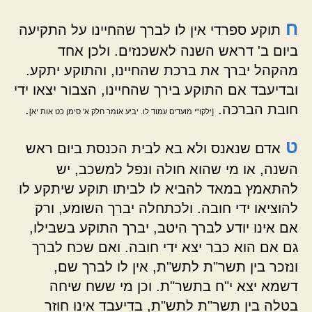
ח
תוקע ספרדי אין לו לברך שהחיינו על התקיעה
ביום ב' דראש השנה לאשכנזים. ולכן אחד
מהקהל יברך את ברכת שהחיינו, והתוקע יתקע.
ובדיעבד אם התוקע בירך שהחיינו, הצבור יצאו ידי
חובת הברכה.
.
[ילקו"י מועדים עמוד לו. יביע אומר חלק א' סימן כט אות יא]
ט
אדם שנאנס ולא בא לבית הכנסת ביום ראש
השנה, או מי שהוא חולה ונפל למשכב, יש
להתאמץ במאד להביא לו לביתו תוקע שיתקע לו
להוציאו ידי חובה. ולכתחלה יברך השומע, ורק
אם אינו יודע לברך היטב, יברך התוקע בשבילו,
גם אם הוא כבר יצא ידי חובה. ואם שכח לברך
ונזכר בין תשר"ת לתש"ת, אין לו לברך שם,
דשמא יצא י"ח בתשר"ת. וכן מי ששח שיחה
בטלה בין תשר"ת לתש"ת, בדיעבד אינו חוזר