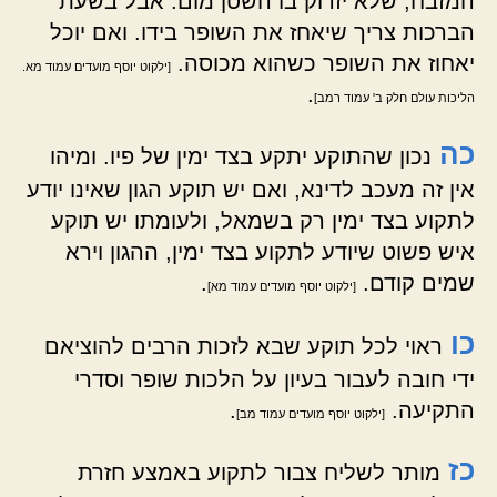
המזבח, שלא יזרוק בו השטן מום. אבל בשעת
הברכות צריך שיאחז את השופר בידו. ואם יוכל
יאחוז את השופר כשהוא מכוסה.
[ילקוט יוסף מועדים עמוד מא.
.
הליכות עולם חלק ב' עמוד רמב]
כה
נכון שהתוקע יתקע בצד ימין של פיו. ומיהו
אין זה מעכב לדינא, ואם יש תוקע הגון שאינו יודע
לתקוע בצד ימין רק בשמאל, ולעומתו יש תוקע
איש פשוט שיודע לתקוע בצד ימין, ההגון וירא
שמים קודם.
.
[ילקוט יוסף מועדים עמוד מא]
כו
ראוי לכל תוקע שבא לזכות הרבים להוציאם
ידי חובה לעבור בעיון על הלכות שופר וסדרי
התקיעה.
.
[ילקוט יוסף מועדים עמוד מב]
כז
מותר לשליח צבור לתקוע באמצע חזרת