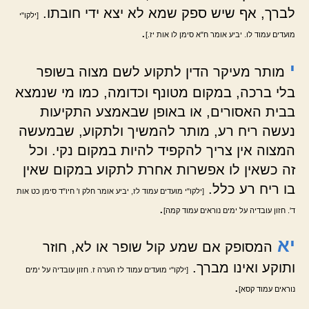
לברך, אף שיש ספק שמא לא יצא ידי חובתו.
[ילקו"י
.
מועדים עמוד לו. יביע אומר ח"א סימן לו אות יז.]
י
מותר מעיקר הדין לתקוע לשם מצוה בשופר
בלי ברכה, במקום מטונף וכדומה, כמו מי שנמצא
בבית האסורים, או באופן שבאמצע התקיעות
נעשה ריח רע, מותר להמשיך ולתקוע, שבמעשה
המצוה אין צריך להקפיד להיות במקום נקי. וכל
זה כשאין לו אפשרות אחרת לתקוע במקום שאין
בו ריח רע כלל.
[ילקו"י מועדים עמוד לז, יביע אומר חלק ו' חיו"ד סימן כט אות
.
ד'. חזון עובדיה על ימים נוראים עמוד קמה]
יא
המסופק אם שמע קול שופר או לא, חוזר
ותוקע ואינו מברך.
[ילקו"י מועדים עמוד לז הערה ז. חזון עובדיה על ימים
.
נוראים עמוד קסא]