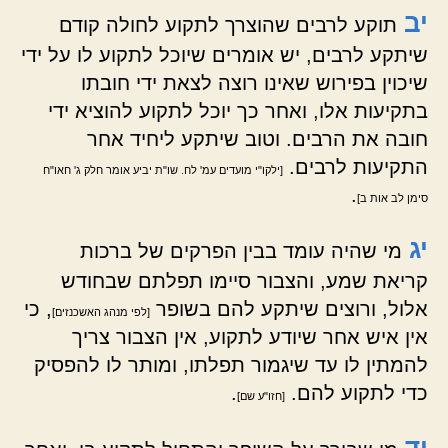
יב
תוקע לרבים שהוצרך לתקוע לחולה קודם
שיתקע לרבים, יש אומרים שיוכל לתקוע לו על ידי
שיכוין בפירוש שאינו רוצה לצאת ידי חובתו
בתקיעות אלו, ואחר כך יוכל לתקוע להוציא ידי
חובה את הרבים. וטוב שיתקע ליחיד אחר
התקיעות לרבים.
[ילקו"י מועדים עמ' לח. שו"ת יביע אומר חלק ג' חאו"ח
.
סימן לב אות ב]
יג
מי שהיה עומד בבין הפרקים של ברכות
קריאת שמע, והצבור סיימו תפלתם שבחודש
אלול, ורוצים שיתקע להם בשופר
, כי
[לפי מנהג האשכנזים]
אין איש אחר שיודע לתקוע, אין הצבור צריך
להמתין לו עד שיגמור תפלתו, ומותר לו להפסיק
כדי לתקוע להם.
.
[חזו"ע שם]
יד