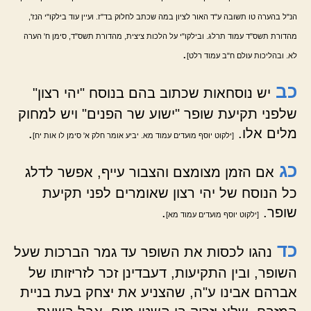
הנ"ל בהערה טו תשובה ע"ד האור לציון במה שכתב לחלוק בד"ז. ועיין עוד בילקו"י הנז',
מהדורת תשס"ד עמוד תרלג. ובילקו"י על הלכות ציצית, מהדורת תשס"ד, סימן ח' הערה
.
לא. ובהליכות עולם ח"ב עמוד רלט]
כב
יש נוסחאות שכתוב בהם בנוסח "יהי רצון"
שלפני תקיעת שופר "ישוע שר הפנים" ויש למחוק
מלים אלו.
.
[ילקוט יוסף מועדים עמוד מא. יביע אומר חלק א' סימן לו אות יח]
כג
אם הזמן מצומצם והצבור עייף, אפשר לדלג
כל הנוסח של יהי רצון שאומרים לפני תקיעת
שופר.
.
[ילקוט יוסף מועדים עמוד מא]
כד
נהגו לכסות את השופר עד גמר הברכות שעל
השופר, ובין התקיעות, דעבדינן זכר לזריזותו של
אברהם אבינו ע"ה, שהצניע את יצחק בעת בניית