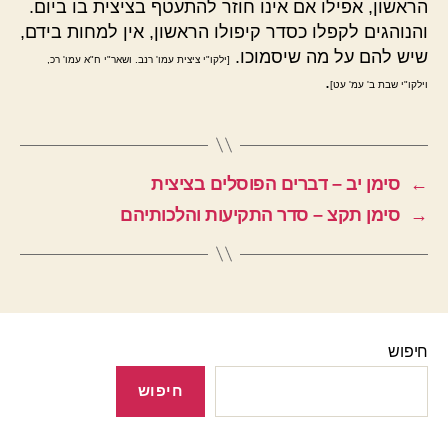
הראשון, אפילו אם אינו חוזר להתעטף בציצית בו ביום.
והנוהגים לקפלו כסדר קיפולו הראשון, אין למחות בידם,
שיש להם על מה שיסמוכו.
[ילקו"י ציצית עמו' רנב. ושאר"י ח"א עמו' רכ,
.
וילקו"י שבת ב' עמ' עט]
←
סימן יב – דברים הפוסלים בציצית
→
סימן תקצ – סדר התקיעות והלכותיהם
חיפוש
חיפוש