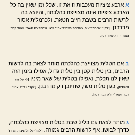
א
ארבע ציציות מעכבות זו את זו, שכל זמן שאין בה כל
הארבע ציציות אינה מצוייצת כהלכתה, והיוצא בה
לרשות הרבים בשבת חייב חטאת. ולכרמלית אסור
מדרבנן.
[ילקו"י על הל' ציצית, מהדורת תשס"ד עמוד רכט. ובמהדורת תשס"ו עמוד קסב.
.
ושאר"י ח"א עמוד רט]
ב
אם הטלית מצוייצת כהלכתה מותר לצאת בה לרשות
הרבים, בין טלית קטן בין טלית גדול, אפילו בזמן הזה
שאין לנו תכלת, ואפילו בטלית של שאר מינין
[לא של צמר
, כגון טלית משי, שחיובן רק מדרבנן.
ופשתים]
[ילקו"י ציצית, עמוד
.
רמד. ושאר"י ח"א עמוד רטז]
ג
מותר לצאת גם בליל שבת בטלית מצוייצת כהלכתה,
כדרך לבושו, אף לרשות הרבים גמורה.
[ילקו"י על הל' ציצית, מהדו'