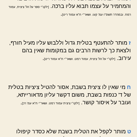
והמחמיר על עצמו תבוא עליו ברכה.
[ילקו"י ספר על הל' ציצית, עמוד
.
רמח. ובמהדו' תשס"ו עמ' קעו. ושאר"י ח"א עמוד ריט]
ז
מותר להתעטף בטלית גדול וללבוש עליו מעיל חורף,
ולצאת כך לרשות הרבים גם במקומות שאין בהם
עירוב.
.
[ילקו"י על הל' ציצית, עמוד רמט. ושאר"י ח"א עמוד ריט]
ח
מי שאין לו ציצית בשבת, אסור להטיל ציציות בטלית
של ד' כנפות בשבת, משום דקשר עליון מדאורייתא,
ועובר על איסור קושר.
.
[ילקו"י ציצית עמוד רמט. ושאר"י ח"א עמ' רכ]
ט
מותר לקפל את הטלית בשבת שלא כסדר קיפולו