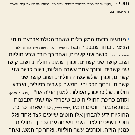
תוסיף.
[ילקו"י על הל' ציצית, מהדורת תשס"ד, עמוד ריז. ובמהדו' תשס"ו עמ' קנד. ושאר"י
.
ח"א עמוד רב]
י
מנהגינו כדעת המקובלים שאחר הטלת ארבעת חוטי
הציצית בחור שבכנף הבגד,
[ואמירת "לשם מצות ציצית" קודם הטלת
, קושר שני קשרים, ואחר כך כורך שבע חוליות,
החוטים בבגד]
ושוב קושר שני קשרים, וכורך שמונה חוליות, ושוב קושר
שני קשרים, וכורך אחת עשרה חוליות, ושוב קושר שני
קשרים, וכורך שלש עשרה חוליות, ושוב קושר שני
קשרים, ובסך הכל יהיו חמשה קשרים כפולים, וארבע
חוליות של כריכות, העולות למנין הוי"ה אח"ד
.
[שלושים ותשע]
וקודם כריכת החוליות טוב שיפריד את שתי הקבוצות
בנות ארבעה חוטים זו מזו
, כדי שאחר כריכת
[בקשר עניבה]
החוליות ידע להבחין אלו חוטים שייכים לצד אחד ואלו
חוטים שייכים לצד השני. ויש נוהגים לכרוך החוליות
כמנין הוי"ה, וכורכים עשר חוליות, ואחר כך חמש, ואחר