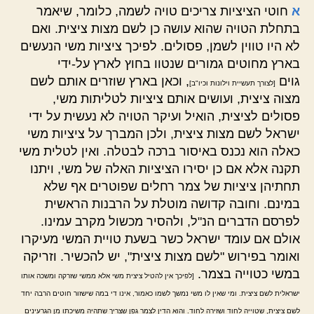
א
חוטי הציציות צריכים טויה לשמה, כלומר, שיאמר
בתחלת הטויה שהוא עושה כן לשם מצות ציצית. ואם
לא היו טווין לשמן, פסולים. לפיכך ציציות משי הנעשים
בארץ מחוטים גמורים שנטוו בחוץ לארץ על-ידי
גוים
, וכאן בארץ שוזרים אותם לשם
[לצורך תעשיית וילונות וכיו"ב]
מצוה ציצית, ועושים אותם ציציות לטליתות משי,
פסולים לציצית, הואיל ועיקר הטויה לא נעשית על ידי
ישראל לשם מצות ציצית, ולכן המברך על ציציות משי
כאלה הוא נכנס באיסור ברכה לבטלה. ואין לטלית משי
תקנה אלא אם כן יסירו הציציות האלה של משי, ויתנו
תחתיהן ציציות של צמר רחלים שפוטרים אף שלא
במינם. וחובה קדושה מוטלת על הרבנות הראשית
לפרסם הדברים הנ"ל, ולהסיר מכשול מקרב עמינו.
אולם אם עומד ישראל כשר בשעת טויית המשי מעיקרו
ואומר בפירוש "לשם מצות ציצית", יש להכשיר. וזריקה
במשי כטוייה בצמר.
[לפיכך אין להטיל ציצית משי אלא ממשי שזרקה ומשכה אותו
ישראלית לשם ציצית. ומי שאין לו משי נמשך לשמו כאמור, אינו די במה שישזור חוטים הרבה יחד
לשם ציצית, שטוייה לחוד ושזירה לחוד. והוא הדין לצמר גפן שצריך שתהיה משיכתו מן הגרעינים