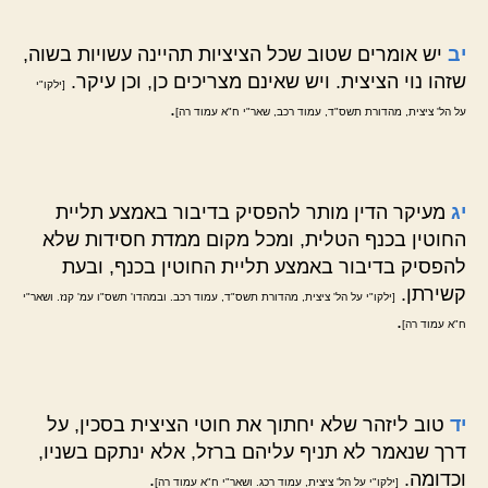
יב
יש אומרים שטוב שכל הציציות תהיינה עשויות בשוה,
שזהו נוי הציצית. ויש שאינם מצריכים כן, וכן עיקר.
[ילקו"י
.
על הל' ציצית, מהדורת תשס"ד, עמוד רכב, שאר"י ח"א עמוד רה]
יג
מעיקר הדין מותר להפסיק בדיבור באמצע תליית
החוטין בכנף הטלית, ומכל מקום ממדת חסידות שלא
להפסיק בדיבור באמצע תליית החוטין בכנף, ובעת
קשירתן.
[ילקו"י על הל' ציצית, מהדורת תשס"ד, עמוד רכב. ובמהדו' תשס"ו עמ' קנז. ושאר"י
.
ח"א עמוד רה]
יד
טוב ליזהר שלא יחתוך את חוטי הציצית בסכין, על
דרך שנאמר לא תניף עליהם ברזל, אלא ינתקם בשניו,
וכדומה.
.
[ילקו"י על הל' ציצית, עמוד רכג. ושאר"י ח"א עמוד רה]