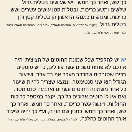
כך שש, ואחר כך חמש. ויש שעושים בטלית גדול
שלשים ותשע כריכות, ובטלית קטן עושים עשרים ושש
כריכות. ומנהגינו כמנהג הראשון הן בטלית קטן והן
בטלית גדול.
[ילקו"י על הל' ציצית, מהדורת תשס"ד, עמוד ריח. ובמהדורת תשס"ו עמוד
.
קנד. ושארית יוסף ח"א עמוד רג]
יא
יש להקפיד שכל שמונת החוטים של הציצית יהיה
אורכם לא פחות משנים עשר גודלים, כי יש פוסקים
רבים שסוברים שהדבר מעכב אף בדיעבד. ושיעור
הגודל הוא שני סנטימטר, ונמצא שצריך להיות שיעור
כל אחד משמונה החוטים עשרים וארבעה סנטימטר.
ואם אין לו חוטים ארוכים כל כך, יקצר במספר כריכות
החוליות, ויעשה עשר כריכות, ואחר כך חמש, ואחר כך
שש, ואחר כך חמש. כמנין שם הוי"ה, וע"י כך יהיה שיעור
אורך החוטים כהלכה.
.
[ילקו"י הל' ציצית, תשס"ד, עמוד רכ. שאר"י ח"א עמוד רד]