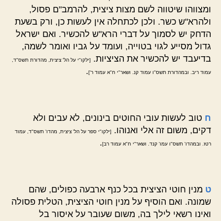
ומצווהו שיטווה לשם מצות ציצית, להרמב"ם פסול,
ולהרא"ש כשר. ולכן לכתחלה אין לעשות כן, ורק בשעת
הדחק יש לסמוך על דברי הרא"ש להכשיר. ואם ישראל
גדול מסייע לגוי בטוייה, ועומד על גביו ואומר לשמה,
בדיעבד יש להכשיר את הציציות.
[ילקו"י על הל' ציצית, מהדורת תשס"ד,
.
עמוד ריב. ובמהדורת תשס"ו עמוד קנ. ושאר"י ח"א עמוד ר']
ח
טוב לעשות עובי החוטים בינונים, לא עבים ולא
דקים, משום זה אלי ואנוהו.
[ילקו"י ספר על הל' ציצית, מהדו' תשס"ד, עמוד
.
רטז. ובמהדו' תשס"ו עמו' קנד. ושאר"י ח"א עמוד רב]
ט
מנין חוטי הציצית בכל כנף ארבעה כפולים, שהם
שמונה. ואם הוסיף על מנין חוטי הציצית, הטלית פסולה
ואינו רשאי לילך בה, משום שעובר על איסור בל