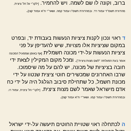
ברוב, וקונה לו שם לשמה. ויש להחמיר.
[ילקו"י על הל' ציצית,
.
מהדורת תשס"ד עמוד רד. ובמהדורת תשס"ו עמוד קמה. ושאר"י ח"א עמוד קצו]
ד
ראוי ונכון לקנות ציציות הנעשות בעבודת יד, ובפרט
במקום שציציות אלו מצויות, שיש להעדיפן על פני
ציציות הנעשות על-ידי מכונה חשמלית
[אף באופן שמפעיל המכונה
. ומכל מקום המקילין לצאת ידי
אומר בעת הפעלתה "לשם מצות ציצית"]
חובה בציציות של מכונה, יש להם על מה שיסמוכו.
שרבו האחרונים שמכשירים חוטי ציצית שנטוו על ידי
מכונת חשמל, כל שתחילת סיבוב הגלגל היה על ידי כח
אדם מישראל שאמר לשם מצות ציצית.
[ילקו"י הל' ציצית, עמוד רו.
.
ובמהדורת תשס"ו עמוד קמו. ושאר"י ח"א עמוד קצז]
ה
לכתחלה ראוי שטויית החוטים תיעשה על-ידי ישראל