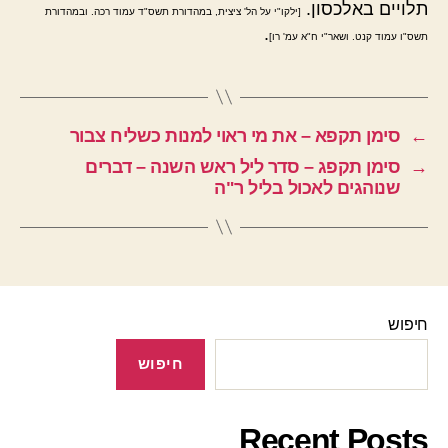
תלויים באלכסון.
[ילקו"י על הל' ציצית, במהדורת תשס"ד עמוד רכה. ובמהדורת
.
תשס"ו עמוד קנט. ושאר"י ח"א עמ' רו]
←
סימן תקפא – את מי ראוי למנות כשליח צבור
→
סימן תקפג – סדר ליל ראש השנה – דברים
שנוהגים לאכול בליל ר"ה
חיפוש
חיפוש
Recent Posts