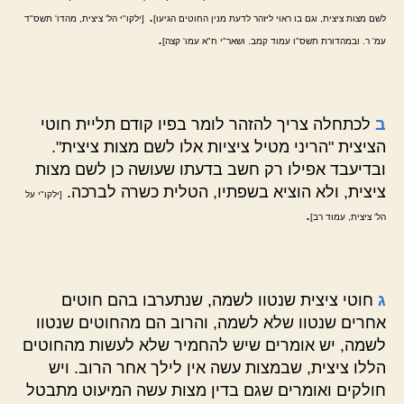
.
לשם מצות ציצית, וגם בו ראוי ליזהר לדעת מנין החוטים הגיעו]
[ילקו"י הל' ציצית, מהדו' תשס"ד
.
עמ' ר. ובמהדורת תשס"ו עמוד קמב. ושאר"י ח"א עמו' קצה]
ב
לכתחלה צריך להזהר לומר בפיו קודם תליית חוטי
הציצית "הריני מטיל ציציות אלו לשם מצות ציצית".
ובדיעבד אפילו רק חשב בדעתו שעושה כן לשם מצות
ציצית, ולא הוציא בשפתיו, הטלית כשרה לברכה.
[ילקו"י על
.
הל' ציצית, עמוד רב]
ג
חוטי ציצית שנטוו לשמה, שנתערבו בהם חוטים
אחרים שנטוו שלא לשמה, והרוב הם מהחוטים שנטוו
לשמה, יש אומרים שיש להחמיר שלא לעשות מהחוטים
הללו ציצית, שבמצות עשה אין לילך אחר הרוב. ויש
חולקים ואומרים שגם בדין מצות עשה המיעוט מתבטל