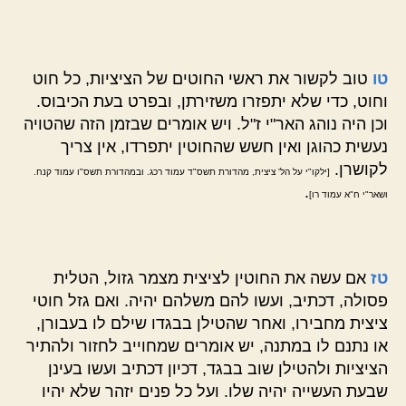
טו
טוב לקשור את ראשי החוטים של הציציות, כל חוט
וחוט, כדי שלא יתפזרו משזירתן, ובפרט בעת הכיבוס.
וכן היה נוהג האר"י ז"ל. ויש אומרים שבזמן הזה שהטויה
נעשית כהוגן ואין חשש שהחוטין יתפרדו, אין צריך
לקושרן.
[ילקו"י על הל' ציצית, מהדורת תשס"ד עמוד רכג. ובמהדורת תשס"ו עמוד קנח.
.
ושאר"י ח"א עמוד רו]
טז
אם עשה את החוטין לציצית מצמר גזול, הטלית
פסולה, דכתיב, ועשו להם משלהם יהיה. ואם גזל חוטי
ציצית מחבירו, ואחר שהטילן בבגדו שילם לו בעבורן,
או נתנם לו במתנה, יש אומרים שמחוייב לחזור ולהתיר
הציציות ולהטילן שוב בבגד, דכיון דכתיב ועשו בעינן
שבעת העשייה יהיה שלו. ועל כל פנים יזהר שלא יהיו