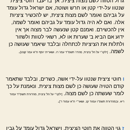
גדול הטווה לשם מצות ציצית. אך בדיעבד חוטי ציצית
שנטוו על-ידי קטן או חרש ושוטה, אם ישראל גדול עומד
על גביהם ואומר לשם מצות ציצית, יש להכשיר ציציות
אלה. ואם לא היה גדול עומד על גביהם ואומר לשמה,
אין להכשירם. ואמנם קטן שנעשה לבר מצוה אך אין
ידוע אם הביא ב' שערות או לא, רשאי לטוות ולשזור
ולתלות את הציציות לכתחלה ובלבד שיאמר שעושה כן
לשמה.
.
[ילקו"י על הל' ציצית, מהדו' תשס"ד עמו' רו. ושארית יוסף ח"א עמו' קצט]
ו
חוטי ציצית שנטוו על-ידי אשה, כשרים, ובלבד שתאמר
קודם הטויה שעושה כן לשם מצות ציצית. ונאמנת על כך
לומר שעשתה כן לשם מצוה.
[ילקו"י על הל' ציצית, מהדורת תשס"ד עמוד
.
ריא. ובמהדורת תשס"ו עמוד קנ. ושאר"י ח"א עמוד ר']
ז
גוי הטווה את חוטי הציצית, וישראל גדול עומד על גביו