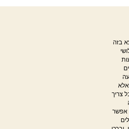
א בזה
ושי
ות
ם
עה
אלא
 צריך
 אפשר
ים
יברכו