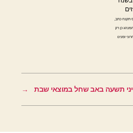
בשנה
ים
ס תקנח כתב,
מנהג כן רק
וני זמנינו
דיני תשעה באב שחל במוצאי שבת
→