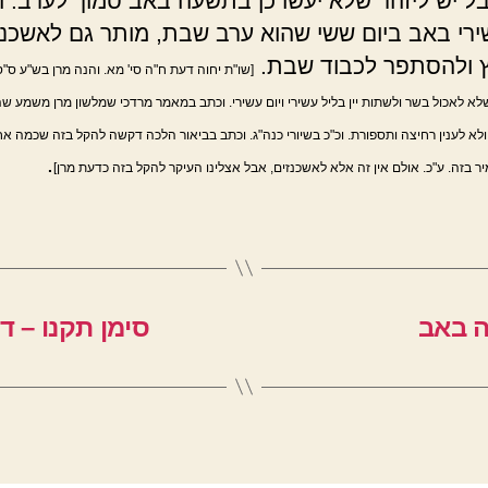
ל יש ליזהר שלא יעשו כן בתשעה באב סמוך לערב. ו
רי באב ביום ששי שהוא ערב שבת, מותר גם לאשכנז
 ולהסתפר לכבוד שבת.
[שו"ת יחוה דעת ח"ה סי' מא. והנה מרן בש"ע ס"
א לאכול בשר ולשתות יין בליל עשירי ויום עשירי. וכתב במאמר מרדכי שמלשון מרן משמע שה
, ולא לענין רחיצה ותספורת. וכ"כ בשיורי כנה"ג. וכתב בביאור הלכה דקשה להקל בזה שכמה אחר
.
 בזה. ע"כ. אולם אין זה אלא לאשכנזים, אבל אצלינו העיקר להקל בזה כדעת מרן]
ה באב
סימן תקנו – 