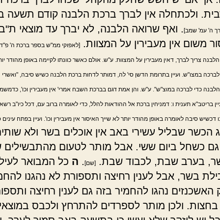
ית. ולכתחלה אין לברך ברכת הלבנה קודם תשעה ב
. ואף שרואה הלבנה, לא יברך עד מוצאי ת"ב. 
רך ה' עמ' שמב]
ור משום אין מעבירין על המצוות.
[לאפוקי ממ"ש בספר ברכת ה' פ"ד 
בנה צריך לברך, דאין מעבירין על המצוות. ע"ש. אולם כאשר כוונתו לקיימה באופן מהודר יו
ברכה במצו"ש. ועיין בתרומת הדשן סי' לה, דמותר לדחות ברכת הלבנה כשיש סיבה, "ואשרי
לבנה כדי לברכה במוצ"ש". ע"ש. והן אמת דגם בברכת השבח אמרי' אין מעבירין וכו', כדמש
ין בריטב"א תענית ו: דמניחין ברכת אל ההודאות להלל, כדי לאומרה ברוב עם, דכל כיו"ב רש
ינו דכשיש סיבה לאומרה באופן מהודר יותר לא שייך האיסור אין מעבירין וכו'. ועיין בפתח עינים 
הכשר שבליל עשירי באב אין אוכלים בשר ולא שותים י
ן גם כשחל ביום ששי. אבל מותר לטעום מהתבשילים 
ר, בערב שבת, לכבוד שבת.
.
ה
כל המבואר לעיל 
[שם]
כילת בשר, אבל לענין רחיצה ותספורת לא נהגנו להחמ
ק האשכנזים נהגו להחמיר בזה גם לענין רחיצה ותספו
חצות. ולכן מותר לספרדים להתרחץ ולכבס במוצא