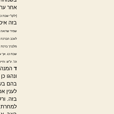
אחר ערב
[ילקו"י שבת כ
בזה איס
שמיד שרואה הל
לעכב הברכה ל
מלברך ברכת ה
שבת כג. אך עי
וכו'. ע"ש. והי
ד
המנהג 
ונהגו כ
בהם בש
לענין א
בזה. ור
למחרת ב