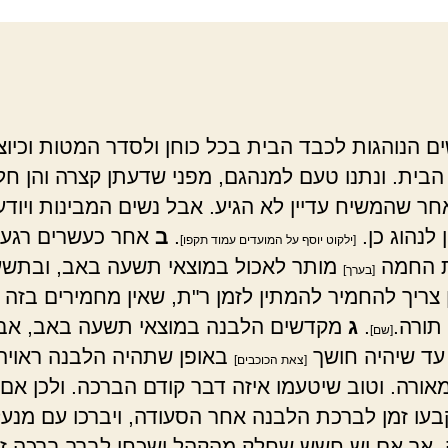
ם הנוהגות לכבד הבית בכל כוחן ולסדר המטות וכיוצ
 הבית. ונתנו טעם למנהגם, מפני שדעתן קצרה והן חל
חר שהמשיח עדיין לא הגיע. אבל נשים המבינות ויודע
 לנהוג כן.
.
ב
אחר כעשרים רגעי
[ילקוט יוסף על המועדים עמוד תקפו]
 החמה
מותר לאכול במוצאי תשעה באב, ובתש
[בערך]
 צריך להחמיר להמתין לזמן ר"ת, שאין מחמירים בזה 
תורה.
.
ג
מקדשים הלבנה במוצאי תשעה באב, אבל
[שם]
עד שיהיה חושך
באופן שתהיה הלבנה ראויה
[צאת הכוכבים]
מאורה. וטוב שיטעמו איזה דבר קודם הברכה. ולכן אם
בעו זמן לברכת הלבנה אחר הסעודה, ויברכו עם מנעל
אך אם יש חשש שחלק מהקהל ישכחו לברך ברכה זו, 