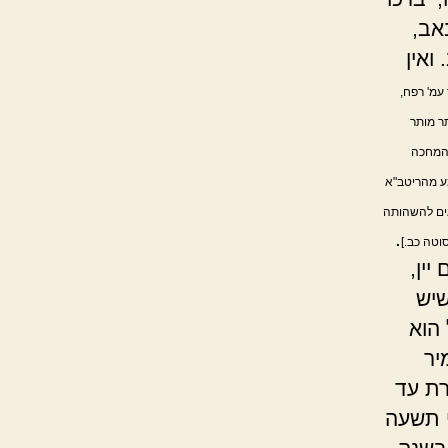
אב,
ואין
עמ' רפח,
תר מותר
 המחכה
מע מהריטב"א
אים להשהותה
.
סוטה כב.]
ין,
שיש
הוא
יר
רת עד
י תשעה