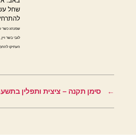
באב. אב
שחל עשי
להתרחץ
שמנהג כשר של
לגבי בשר ויין
העתיקו להחמיר
←
סימן תקנה – ציצית ותפלין בתשע