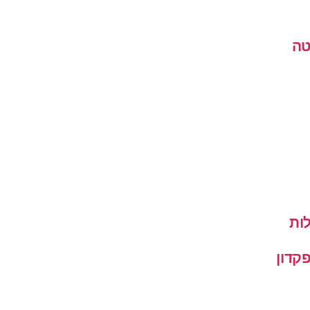
טה
ות
קדון