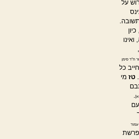
וש על
ינס
תשובה.
יון
ואינו
ר ח"ד סימן
ייב כל
.
טז
מי
בם
.
א]
עם
 עמוד
 פרשת