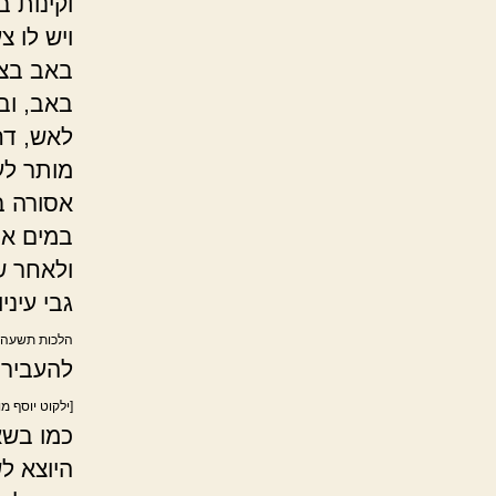
וקינות ב
ויש לו צ
באב בצי
באב, וב
לאש, דח
מותר לע
אסורה ב
במים אס
ולאחר שנ
גבי עיני
הלכות תשעה 
להעביר ה
[ילקוט יוסף מ
כמו בשא
היוצא לש