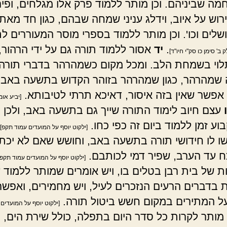
חמה שביניהם. וכן מותר ללמוד פרק אלו מגלחים, ופיר
רוש על איוב, וידלג עניני שמחה שבהם, כגון חד מאת
ושלים וכו'. וכן מותר ללמוד בספרי מוסר המעוררים ל
.
יד
אסור ללמוד תורה גם על ידי הרהור, כ
 ב' סימן כו סק"י חיו"ד]
וי בשמחת הלב. ומכל מקום כשמהרהר בדברי תורה, 
 שמהרהר, כגון שמהרהר בזוהר הקדוש בתשעה באב,
 אפשר שאין בזה איסור, דאיכא תרתי לטיבותא.
[יביע אומ
עצם חיוב לימוד התורה שייך גם בתשעה באב, ולכן ח
וע זמן ללמוד ביום זה כפי כחו.
[ילקוט יוסף על המועדים עמוד תקפ]
 לו חידושי תורה בתשעה באב, וחושש שאם לא יכת
ח עד הערב, שפיר דמי לכותבם.
[ילקוט יוסף על המועדים עמוד תקפ
ת של בית רבן בטלים בו, ויש אומרים שמותר ללמוד 
ת בדברים הרעים הנזכרים לעיל, ויש מחמירים, ואפשר
ל המתירים במקום חשש ביטול תורה.
[ילקוט יוסף על המועדים
מותר לקרות כל סדר היום בתפלה, כולל שירת הים,