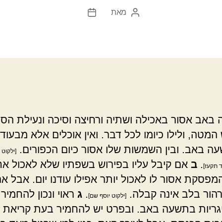
מאת
המחבר
תאריך
הפוסט
פוסט
אב אסור באכילה ושתיה ורחיצה וסיכה ונעילת הסנ
מטה, ולילו כיומו לכל דבר. ואין אוכלים אלא מבעוד 
ה באב. ובין השמשות שלו אסור כיום הכפורים.
[ילקוט 
.
ב
אם קיבל עליו בפירוש בשפתיו שלא לאכול אח
 תקעז]
מפסקת אסור לו לאכול יותר אפילו עודנו יום. אבל א
רהור בלב אינה קבלה.
.
ג
ראוי ונכון להחמיר
[ילקוט יוסף שם]
גריות בתשעה באב. ובפרט יש להחמיר בעת קריאת 