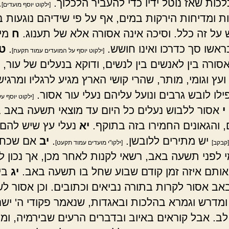
לכות שאז נוטל ידיו כדי להעביר הלכלוך.
.
[ילקוט יוסף מועדים]
 ומדיחות הירקות במים, אף על פי שידיהם נוגעות 
ש על זה כלל. וסיכה אינה אסורה אלא של תענוג.
ח
מי 
ראשו סך כדרכו ואינו חושש.
.
ט
[ילקוט יוסף על המועדים עמוד תקעח]
סורה בין לאנשים בין לנשים, ודוקא בנעלים של עור, 
עץ וגומי, מותר, שהרי קושי הארץ מגיע לרגליו ומרגי
ילו לובש גרבים ונועל עליהם נעלי עור אסור.
[ילקוט יוסף ע
י
אסור ללבוש נעלים כל היום עד מוצאי תשעה באב 
, והגאונים החמירו בזה בתוקף.
יא
נעלי עץ שיש להם 
יש מתירים ללובשן.
.
יב
אם שכח 
[קבקב]
[ילקו"י מועדים עמוד תקעט]
מי לפני תשעה באב, רשאי לקנות לאחר מכן, אך נכון 
ותם איזה זמן קודם שבוע שחל בו תשעה באב.
יג
בי
ב אסור לקרות בתורה נביאים וכתובים. וכן אסור לש
מדרש וגמרא בהלכות ובאגדות, שנאמר פקודי ה' ישר
ב. אבל קוראים באיוב ובדברים הרעים שבירמיה, ומ