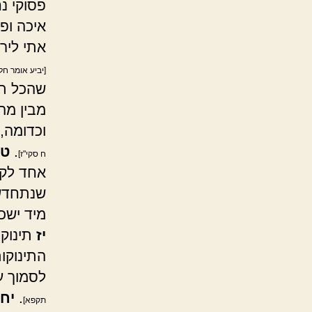
פסוקי נ
איכה ופי
אתי ליר
[יביע אומר חלק
שהכל תל
מבין מה
וכדומה,
.
טו
ח סקי"ז]
אחד לקב
שנתחדשו
מיד ישכ
יז
תינוקו
התינוקו
לסמוך ע
.
יח
תקפא]