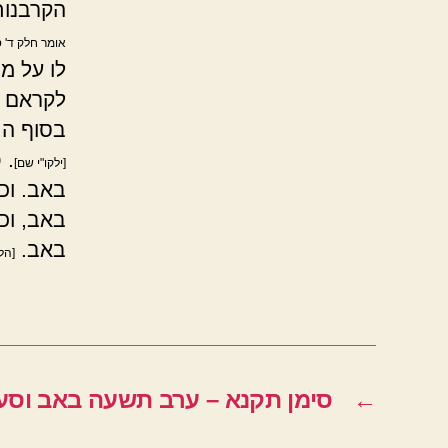
הקרבנות
אומר חלק ד' ס
לו על מ
לקראם ב
בסוף הת
.
כ
[ילקו"י שם]
באב. וכ
באב, וכ
באב.
[הל
←
סימן תקנא – ערב תשעה באב וס