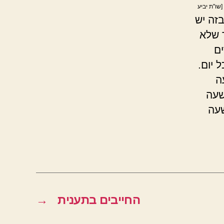
[שו"ת יביע
זה יש
 שלא
ים
 יום.
ה
שעה
שעה
החייבים בתענית
→