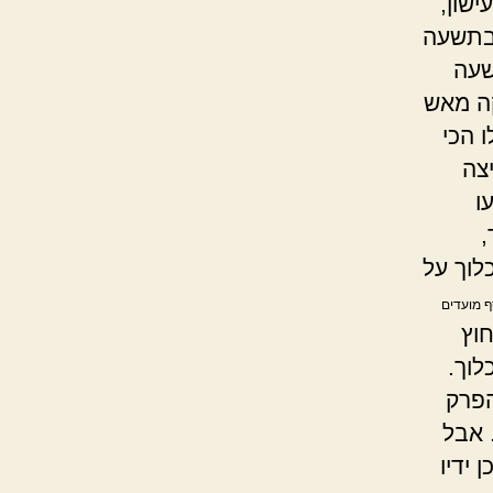
ישון,
 בתשעה
שעה
קה מאש
 הכי
צה
ו
,
לוך על
סף מועדים
חוץ
לוך.
הפרק
 אבל
 ידיו