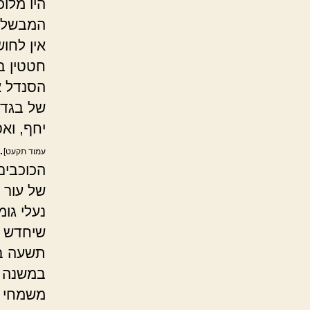
היו מלוכ
המבשלות
אין לחו
חטטין ב
הסנדל א
של בגד ו
יחף, ואפ
.
עמוד תקעט]
הכוכבים
של עור
נעלי גו
שיחדש א
תשעה בא
במשנה ו
משמחי ל