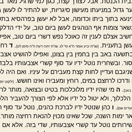
בית הכנסת. אבל לצורך קצת, כגון למי שרגיל מאד בע
ער גדול במניעתו מעישון סיגריות, יש להתיר לו לעשן
נעא בתוך ביתו וכדומה, אבל לא יעשן בפרהסיא בת
שאר צומות אף הנוהגים לעשן ביום טוב, על ידי הדל
שיב אצלם לענין זה כאוכל נפש דשרי ביום טוב, אפילו
שן בתענית.
.
ד
רחי
[שו"ת יביע אומר ח"א סי' לג. שו"ת יחוה דעת ח"ה סימן לט]
תשעה באב בין בחמין בין בצונן, ואפילו להושיט אצבע
ור. ובשחרית נוטל ידיו עד סוף קשרי אצבעותיו בלבד
יגבם ועדיין לחות קצת מעבירם על עיניו. ואם היה לכ
ו ודרכו לרחצם במים, רוחץ ומעבירו ואינו חושש.
[ילקוט יו
.
ה
מי שהיו ידיו מלוכלכות בטיט ובצואה, מותר לר
באב]
לכלוך, ולא יטול כל ידיו אלא לפי הצורך להעביר הלכ
.
ו
כהן שנוטל ידיו לברכת כהנים, נוטל עד סוף 
ועדים שם]
ר ימות השנה, שכל שאינו מכוין להנאת רחיצה מותר.
ירותים נוטל עד קשרי אצבעותיו, שדי בזה. אלא אם כן