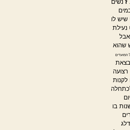
ז
נשים
במים
שיש לו
נעילת
אבל
ש שהוא
ל המועדים
בצאת
רצועה
לקנות
לכתחלה
ום
נות בו
ים
דלג