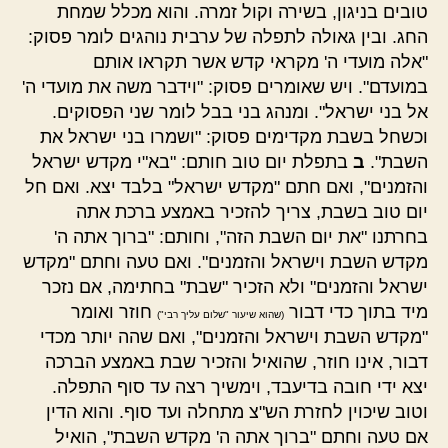
טובים בניגון, בשירה וקול זמרה. והוא מכלל שמחת
החג. ובין גאולה לתפלה של ערבית נוהגים לומר פסוק:
"אלה מועדי ה' מקראי קדש אשר תקראו אותם
במועדם". ויש שאומרים פסוק: "וידבר משה את מועדי ה'
אל בני ישראל". ומנהג בני בבל לומר שני הפסוקים.
וכשחל בשבת מקדימים פסוק: "ושמרו בני ישראל את
השבת".
ב
בתפלת יום טוב חותם: "בא"י מקדש ישראל
והזמנים", ואם חתם "מקדש ישראל" בלבד יצא. ואם חל
יום טוב בשבת, צריך להזכיר באמצע ברכת אתה
בחרתנו "את יום השבת הזה", וחותם: "ברוך אתה ה'
מקדש השבת וישראל והזמנים". ואם טעה וחתם "מקדש
ישראל והזמנים" ולא הזכיר "שבת" בחתימה, אם נזכר
מיד בתוך כדי דבור
חוזר ואומר
(שהוא שיעור "שלום עליך רבי")
"מקדש השבת וישראל והזמנים", ואם שהה יותר מכדי
דבור, אינו חוזר, שהואיל והזכיר שבת באמצע הברכה
יצא ידי חובה בדיעבד, וימשיך רצה עד סוף התפלה.
וטוב שיכוין לחזרת הש"צ מתחלה ועד סוף. והוא הדין
אם טעה וחתם "ברוך אתה ה' מקדש השבת", הואיל