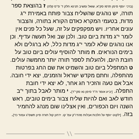
ז
בהוצאת ספר
(ברכי יוסף סימן תרפז סק"א, שואל ומשיב תנינא חלק ד' ס"ס קלה)
תורה, יש נוהגים שהשליח צבור פותח באמירת י"ג
מדות, בטעמי המקרא כאדם הקורא בתורה, והצבור
עונים אחריו. ויש מפקפקים על זה, שעל כל פנים אין
לומר י"ג מדות ביום טוב. ולכן שב ואל תעשה עדיף. וכן
אנו נוהגים שלא לומר י"ג מדות כלל, לא ברגלים ולא
בימים הנוראים.
ח
מותר להוסיף עולים ביום טוב על
חובת היום, ולהעלות לספר תורה יותר מחמשה עולים.
ט
המתפלל ביום טוב והשמיט את שם החג בפרטות
מהתפלה, וחתם מקדש ישראל והזמנים, יצא ידי חובה.
אבל אם טעה והזכיר חג אחר, לא יצא ידי חובת
התפלה.
.
י
מותר לאבל בתוך י"ב
[יביע אומר ח"ד סימן נא סקי"ד]
חודש לאב ואם להיות שליח צבור בימים טובים, ראש
השנה ויום הכפורים, ואין אצלינו שום מנהג להחמיר
בזה.
.
[ילקוט יוסף על הלכות אבלות מהדו"ק עמ' קו. ירחון קול תורה סיון תשס"ג עמוד כד]