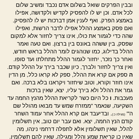
ובבין הפרקים שואל בשלום אדם נכבד ומשיב שלום
לכל אדם. וכן יש לו להפסיק לקדיש ולקדושה, אפילו
באמצע הפרק. ואף לענין אמן דברכות יש לו להפסיק.
ואם פסק באמצע ההלל אפילו לדבר הרשות, ואפילו
שהה כדי לגמור את כולו, אינו צריך לחזור אלא למקום
שפסק, בין ששהה באונס בין ברצון. ואם טעה ואמר
ההלל בדילוג, כמו שנוהגים לומר ההלל בראש חודש,
ואחר כך נזכר, יחזור לגמור ההלל מתחלתו ועד סופו.
ואין צריך לחזור ולברך, כיון שכבר בירך על ההלל קודם.
ה
ספק אם קרא את ההלל, ספק לא קראו כלל, מן הדין
אינו חוזר וקורא, וטוב שיחזור ויקראנו בלא ברכה. ואם
גמר את ההלל ולא בירך עליו, יצא, שאין ברכות
מעכבות.
ו
כל היום כשר לקריאת ההלל מהנץ החמה עד
השקיעה, שנאמר "ממזרח שמש עד מבואו מהולל שם
ה'"
. ובדיעבד אם קרא ההלל אחר עמוד השחר
(מגילה כ:)
קודם הנץ החמה, יצא. ואם עבר יום טוב, אין תשלומין
להלל, שאין תשלומין אלא לתפלה דרחמי נינהו, מה
שאין כן קריאת שמע והלל ומגילה, שאין להם תשלומין.