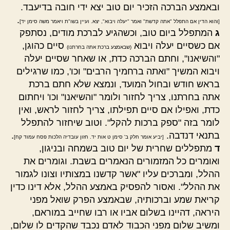
ובאמצע הברכה הזכיר יום טוב יצא ידי חובה בדיעבד.
.
[והוא הדין אם התפלל "אתה קדשת" ואמר "יעלה ויבוא", יצא. ועיין בשו"ת ויאמר משה סימן יד]
ג
המתפלל ביום טוב, וכשהגיע לברכת מודים, נסתפק
אם כשסיים יעלה ויבוא
סיים כהוגן,
(שבאמצע ברכת אתה בחרתנו)
"והשיאנו", וחתם הברכה כדת, או שאחר שסיים יעלה
ויבוא המשיך "ואתה ברחמיך הרבים" וכו', כמו שרגילים
בראש חודש ובחול המועד, ונמצא שלא חתם ברכת
אתה בחרתנו, צריך לחזור ולומר "והשיאנו" וכו' ויחתום
כדת, ואפילו אם סיים תפילתו, צריך לחזור לראש, ואין
לומר בזה "ספק ברכות להקל". וטוב שיחזור להתפלל
בתנאי דנדבה.
.
[יביע אומר חלק ב' סימן ט אות יד. חזון עובדיה הלכות פסח עמוד קח]
ד
מתפללים שחרית של יום טוב בשמחה ובניגון,
ואומרים כל המזמורים הנאמרים בשבת. וגומרים את
ההלל, ומברכים עליו "אשר קדשנו במצותיו וצונו לגמור
את ההלל". ואסור להפסיק באמצע ההלל, אלא דינו כדין
קריאת שמע וברכותיה, שבאמצע הפרק שואל מפני
היראה, דהיינו בשלום אביו או רבו שחייב במוראם,
ומשיב שלום מפני הכבוד לאדם נכבד שהקדים לו שלום,