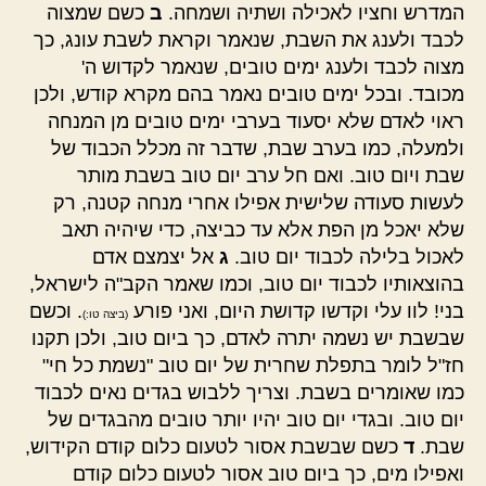
המדרש וחציו לאכילה ושתיה ושמחה.
ב
כשם שמצוה
לכבד ולענג את השבת, שנאמר וקראת לשבת עונג, כך
מצוה לכבד ולענג ימים טובים, שנאמר לקדוש ה'
מכובד. ובכל ימים טובים נאמר בהם מקרא קודש, ולכן
ראוי לאדם שלא יסעוד בערבי ימים טובים מן המנחה
ולמעלה, כמו בערב שבת, שדבר זה מכלל הכבוד של
שבת ויום טוב. ואם חל ערב יום טוב בשבת מותר
לעשות סעודה שלישית אפילו אחרי מנחה קטנה, רק
שלא יאכל מן הפת אלא עד כביצה, כדי שיהיה תאב
לאכול בלילה לכבוד יום טוב.
ג
אל יצמצם אדם
בהוצאותיו לכבוד יום טוב, וכמו שאמר הקב"ה לישראל,
בני! לוו עלי וקדשו קדושת היום, ואני פורע
. וכשם
(ביצה טו:)
שבשבת יש נשמה יתרה לאדם, כך ביום טוב, ולכן תקנו
חז"ל לומר בתפלת שחרית של יום טוב "נשמת כל חי"
כמו שאומרים בשבת. וצריך ללבוש בגדים נאים לכבוד
יום טוב. ובגדי יום טוב יהיו יותר טובים מהבגדים של
שבת.
ד
כשם שבשבת אסור לטעום כלום קודם הקידוש,
ואפילו מים, כך ביום טוב אסור לטעום כלום קודם