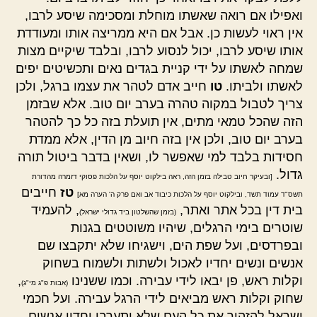
ואפילו אם רואה שאשתו מוחלת ומסכימה שיסע לרבו,
אין ראוי לעשות כן. אבל אם היא ממריצה אותו ומעודדת
אותו שיסע לרבו, יכול לנסוע לרבו, ובלבד שיקיים מצות
שמחה לאשתו על ידי קניית בגדים נאים ותכשיטים יפים
לאשתו ולביתו.
טו
חייב אדם לטהר את עצמו ברגל, ולכן
צריך לטבול במקוה טהרה בערב יום טוב. אלא שבזמן
הזה שהכל טמאי מתים, אין תועלת בזה כל כך להטהר
בערב יום טוב, ולכן אין בזה חיוב מן הדין, אלא ממדת
חסידות בלבד למי שאפשר לו, ושאין בדבר ביטול תורה
גדול.
[ובעיקר חיוב טבילה בזמן הזה, ראה בילקוט יוסף על הלכות פסוקי דזמרה מהדורת
טז
חייבים
תשס"ד עמוד תשד, ובילקוט יוסף על הלכות כיבוד אב ואם פרק ה' הערה מא]
בית דין בכל אתר ואתר,
, להעמיד
(בזמן שהשלטון ביד גדולי ישראל)
שוטרים בימי הרגלים, שיהיו משוטטים בגנות
ובפרדסים, ועל שפת הים, וישגיחו שלא יתקבצו שם
אנשים ונשים יחדיו לאכול ולשתות ולשמוח בשחוק
וקלות ראש, פן יבאו לידי עבירה. וכמו ששנינו
,
(אבות פ"ג מי"ג)
שחוק וקלות ראש מביאים לידי הרגל עבירה. ועל חכמי
ישראל להזהיר את כל העם שלא יתערבו יחדיו אנשים