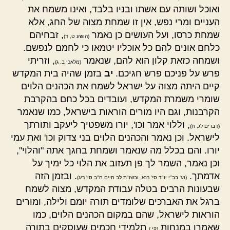
ואוכל ושותה עם אשתו ובניו בלבד, ואינו משמח את
העניים ומרי נפש, אין זו שמחת מצוה של החג, אלא
שמחת כרסו, ועל העושים כן נאמר
, זבחיהם
(הושע ט, ד)
כלחם אונים להם כל אוכליו יטמאו כי לחמם לנפשם.
ושמחה כזאת קלון הוא להם, שנאמר
, וזריתי
(מלאכי ב, ג)
פרש על פניכם פרש חגיכם.
יב
בזמן שהיה בית המקדש
קיים היתה מצוה על ישראל לשמח את הכהנים הלוים
שומרי משמרת המקדש, ועובדים בכל כחם בהקרבת
הקרבנות, וגם היו מורים הוראות בישראל, כמו שנאמר
, וללוי אמר וכו', יורו משפטיך ליעקב ותורתך
(דברים לג, ח)
לישראל. וכן נאמר והכהנים הלוים בני צדוק וכו' ואת עמי
יורו. והם בכלל מה שנאמר ושמחת בחגך אתה "והלוי",
וכן נאמר, השמר לך פן תעזוב את הלוי כל ימיך על
אדמתך.
. ובזמן הזה
(וע' בב"י יו"ד סי' רנא, ובשו"ת לב חיים ח"ב סי' ריג)
שבעונות הרבים בטלה עבודת המקדש, מצוה לשמח
ברגל את האברכים שלומדים תורה יומם ולילה, ומורים
הוראות לישראל, שהם במקום הכהנים הלוים, כמו
שאמרו במנחות
תלמידי חכמים שעוסקים בתורה
(קי.)