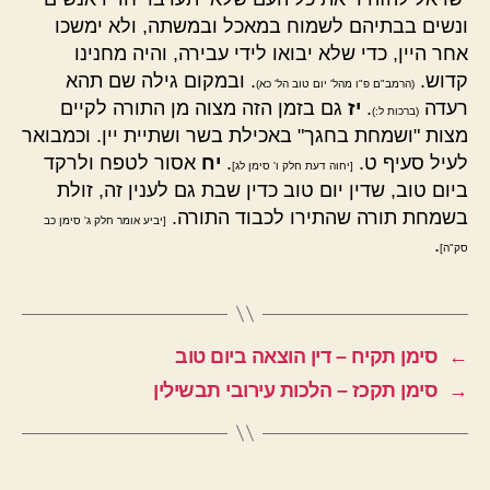
ונשים בבתיהם לשמוח במאכל ובמשתה, ולא ימשכו
אחר היין, כדי שלא יבואו לידי עבירה, והיה מחנינו
קדוש.
. ובמקום גילה שם תהא
(הרמב"ם פ"ו מהל' יום טוב הל' כא)
רעדה
.
יז
גם בזמן הזה מצוה מן התורה לקיים
(ברכות ל:)
מצות "ושמחת בחגך" באכילת בשר ושתיית יין. וכמבואר
לעיל סעיף ט.
.
יח
אסור לטפח ולרקד
[יחוה דעת חלק ו' סימן לג]
ביום טוב, שדין יום טוב כדין שבת גם לענין זה, זולת
בשמחת תורה שהתירו לכבוד התורה.
[יביע אומר חלק ג' סימן כב
.
סק"ה]
←
סימן תקיח – דין הוצאה ביום טוב
→
סימן תקכז – הלכות עירובי תבשילין