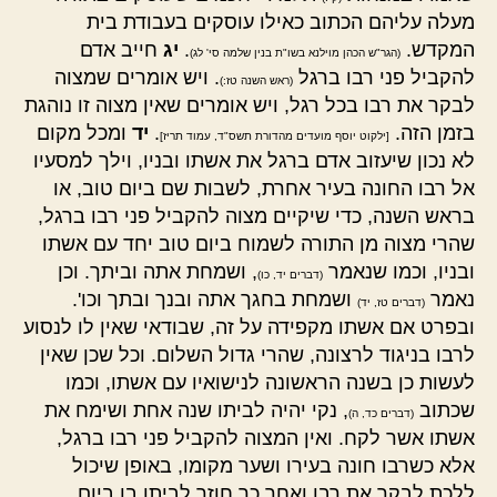
מעלה עליהם הכתוב כאילו עוסקים בעבודת בית
המקדש.
.
יג
חייב אדם
(הגר"ש הכהן מוילנא בשו"ת בנין שלמה סי' לג)
להקביל פני רבו ברגל
. ויש אומרים שמצוה
(ראש השנה טז:)
לבקר את רבו בכל רגל, ויש אומרים שאין מצוה זו נוהגת
בזמן הזה.
.
יד
ומכל מקום
[ילקוט יוסף מועדים מהדורת תשס"ד, עמוד תריז]
לא נכון שיעזוב אדם ברגל את אשתו ובניו, וילך למסעיו
אל רבו החונה בעיר אחרת, לשבות שם ביום טוב, או
בראש השנה, כדי שיקיים מצוה להקביל פני רבו ברגל,
שהרי מצוה מן התורה לשמוח ביום טוב יחד עם אשתו
ובניו, וכמו שנאמר
, ושמחת אתה וביתך. וכן
(דברים יד, כו)
נאמר
ושמחת בחגך אתה ובנך ובתך וכו'.
(דברים טז, יד)
ובפרט אם אשתו מקפידה על זה, שבודאי שאין לו לנסוע
לרבו בניגוד לרצונה, שהרי גדול השלום. וכל שכן שאין
לעשות כן בשנה הראשונה לנישואיו עם אשתו, וכמו
שכתוב
, נקי יהיה לביתו שנה אחת ושימח את
(דברים כד, ה)
אשתו אשר לקח. ואין המצוה להקביל פני רבו ברגל,
אלא כשרבו חונה בעירו ושער מקומו, באופן שיכול
ללכת לבקר את רבו ואחר כך חוזר לביתו בו ביום.