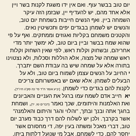
יום טוב בבשר עוף. ואם אין ידו משגת לקנות בשר ויין
אלא אחד מהם, יש להעדיף יין, שבזמן הזה עיקר
השמחה ביין. ואף הנשים חייבות בשמחת יום טוב,
והנשים יש לשמחן בבגדים יפים ותכשיטין נאים.
והקטנים משמחם בקליות ואגוזים וממתקים. ואף על פי
שהוא שמח בבשר וביין ביום טוב, לא ימשך יותר מדי
אחריהם, ובשחוק וקלות ראש, לפי שאין השחוק וקלות
ראש שמחה של מצוה, אלא הוללות וסכלות, ולא נצטוינו
בתורה אלא על שמחה שיש בה עבודת השם יתברך.
י
החיוב על הנשים עצמן לשמוח ביום טוב, ולא על
הבעלים לשמחן. אלא שאם יש באפשרותם צריכים
לקנות להם בגדים כדי לשמחן.
.
[יביע אומר ח"ד סי' כה סק"ג חיו"ד]
יא
חייב אדם לשמח עמו ברגל את העניים והאביונים
ואת האלמנות והיתומים, שכך נאמר
, ושמחת
(דברים טז, יד)
בחגך אתה ובנך ובתך, "והלוי והגר והיתום והאלמנה"
אשר בקרבך. ולכן יש לשלוח להם דרך כבוד מערב יום
טוב, דברי מאכל ומשתה בעין יפה, די מחסורם אשר
יחסר להם, כדי לשמחם. אבל מי שנועל דלתות ביתו,