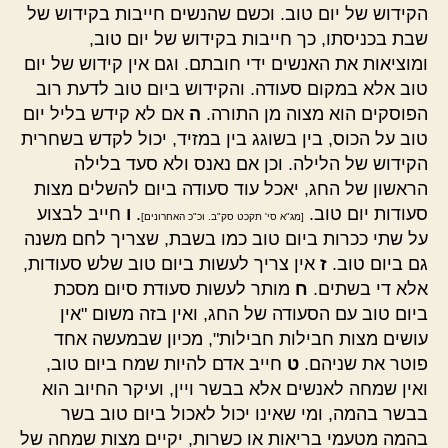
הקידוש של יום טוב. וכשם שהנשים חייבות בקידוש של
שבת בכניסתו, כך חייבות בקידוש של יום טוב,
ומוציאות את האנשים ידי חובתם. וגם אין קידוש של יום
טוב אלא במקום סעודה. והקידוש ביום טוב לדעת רוב
הפוסקים הוא מצוה מן התורה.
ה
אם לא קידש בליל יום
טוב על הכוס, בין בשוגג בין במזיד, יכול לקדש בשחרית
הקידוש של הלילה. וכן אם נאנס ולא סעד בלילה
הראשון של החג, יאכל עוד סעודה ביום להשלים מצות
סעודות יום טוב.
.
ו
חייב לבצוע
[מג"א סי' תקכט סק"ב. וכ"כ האחרונים]
על שתי ככרות ביום טוב כמו בשבת, שצריך לחם משנה
גם ביום טוב.
ז
אין צריך לעשות ביום טוב שלש סעודות,
אלא די בשתים.
ח
מותר לעשות סעודת סיום מסכת
ביום טוב עם הסעודה של החג, ואין בזה משום "אין
עושים מצות חבילות חבילות", מכיון שבמעשה אחד
פוטר את שניהם.
ט
חייב אדם להיות שמח ביום טוב,
ואין שמחה לאנשים אלא בבשר ויין, ועיקר החיוב הוא
בבשר בהמה, ומי שאינו יכול לאכול ביום טוב בשר
בהמה מטעמי בריאות או כשרות, יקיים מצות שמחה של